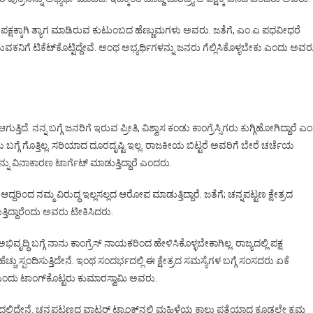
ಿದೆ. ಪಕ್ಷಕ್ಕಾಗಿ ತ್ಯಾಗ ಮಾಡಿರುವ ಕುಟುಂಬದ ಹೆಣ್ಣುಮಗಳು ಅವರು. ಜತೆಗೆ, ಎಂ.ಎ ಪಧವೀಧರೆ
ನಿಗೆ ಟಿಕೆಟ್‌ಕೊಟ್ಟಿದ್ದೇವೆ. ಅಂಥ ಅಭ್ಯರ್ಥಿಗಳನ್ನು ಜನರು ಗೆಲ್ಲಿಸಿಕೊಳ್ಳಬೇಕು ಎಂದು ಅವರ
ದೆ. ನನ್ನ ಬಗ್ಗೆ ಜನರಿಗೆ ಇರುವ ಪ್ರೀತಿ, ವಿಶ್ವಾಸ ಕಂಡು ಕಾಂಗ್ರೆಸ್ಸಿಗರು ಕುಗ್ಗಿಹೋಗಿದ್ದಾರೆ ಎ
ಬಗ್ಗೆ ಗೊತ್ತಿಲ್ಲ. ಸರಿಯಾದ ದೂರದೃಷ್ಟಿ ಇಲ್ಲ. ರಾಜಕೀಯ ಬಿಟ್ಟರೆ ಅವರಿಗೆ ಬೇರೆ ಚರ್ಚೆಯ
ು ವಿನಾಕಾರಣ ಟಾರ್ಗೆಟ್ ಮಾಡುತ್ತಿದ್ದಾರೆ ಎಂದರು.
ೆ. ಆದ್ದರಿಂದ ನಮ್ಮ ವಿರುದ್ಧ ಇಲ್ಲಸಲ್ಲದ ಆರೋಪ ಮಾಡುತ್ತಿದ್ದಾರೆ. ಜತೆಗೆ; ಚನ್ನಪಟ್ಟಣ ಕ್ಷೇತ್ರದ
ುತ್ತಿದ್ದಾರೆಂದು ಅವರು ಟೀಕಿಸಿದರು.
ಿವೃದ್ಧಿ ಬಗ್ಗೆ ನಾನು ಕಾಂಗ್ರೆಸ್ ನಾಯಕರಿಂದ ಹೇಳಿಸಿಕೊಳ್ಳಬೇಕಾಗಿಲ್ಲ. ರಾಜ್ಯದಲ್ಲಿ ಪಕ್ಷ
ು ಸ್ಪಂದಿಸುತ್ತಿದೇನೆ. ಇಂಥ ಸಂದರ್ಭದಲ್ಲಿ ಈ ಕ್ಷೇತ್ರದ ಸಮಸ್ಯೆಗಳ ಬಗ್ಗೆ ಸಂಸದರು ಏಕೆ
ರೆ ಎಂದು ಟಾಂಗ್‌ಕೊಟ್ಟರು ಕುಮಾರಸ್ವಾಮಿ ಅವರು.
್ಲಿದ್ದೇನೆ. ಚನ್ನಪಟ್ಟಣದ ವಾಟರ್ ಟ್ಯಾಂಕ್‌ನಲ್ಲಿ ಮಹಿಳೆಯ ಕಾಲು ಪತ್ತೆಯಾದ ಕೂಡಲೇ ಕ್ರಮ