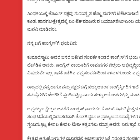
ಸಿಂಧಗಿಯಲ್ಲಿ ಜೆಡಿಎಸ್ ಪಕ್ಷವು ಸುಸಂಸ್ಕೃತ ಹೆಣ್ಣು ಮಗಳಿಗೆ ಟಿಕೆಟ್‌ನೀಡ
ಕೂಡ. ಹಾನಗಲ್‌ಕ್ಷೇತ್ರದಲ್ಲಿ ಎಂ.ಟೆಕ್‌ಮಾಡಿರುವ ನಿಯಾಜ್‌ಶೇಖ್‌ಎಂಬ ಯುವಕ
ಮನವಿ ಮಾಡಿದರು.
ನನ್ನ ಬಗ್ಗೆ ಕಾಂಗ್ರೆಸ್‌ʼಗೆ ಭಯವಿದೆ:
ಕುಮಾರಸ್ವಾಮಿ ಅವರ ಜನರ ಜತೆಗಿನ ಸಂಪರ್ಕ ಕಂಡರೆ ಕಾಂಗ್ರೆಸ್‌ʼಗೆ ಭಯ ಆಗುತ್ತಿ
ಹೆಚ್‌ಡಿಕೆ ಅವರು; ಕಾಂಗ್ರೆಸ್ ನಾಯಕರಿಗೆ ರಾಮನಗರ ಜಿಲ್ಲೆಯ ಅಭಿವೃದ್ಧಿಯ 
ವಿಷಯವೇ ಇಲ್ಲ. ಜನತೆ ಜತೆಗಿನ ನನ್ನ ಸಂಪರ್ಕದಿಂದ ಕಳವಳಗೊಂಡು ನನ್ನನ್ನ
ರಾಜ್ಯದಲ್ಲಿ ನನ್ನ ಹಾಗೂ ನಮ್ಮ ಪಕ್ಷದ ಬಗ್ಗೆ ಹೆಚ್ಚು ಆತಂಕ ಕಾಂಗ್ರೆಸ್ಸಿಗರಿಗೆ ಇದ
ಸಮಸ್ಯೆಗಳಿಗೆ ಹೆಚ್‌ಡಿಕೆ ಸ್ಪಂದಿಸುತ್ತಿಲ್ಲ ಎಂದು ಸುಳ್ಳು ಆರೋಪಗಳನ್ನು ಮಾಡ
ಚನ್ನಪಟ್ಟಣ ಕ್ಷೇತ್ರದ ಜನತೆಗೆ ಕಾಂಗ್ರೆಸ್ ನಾಯಕರ ಕೊಡುಗೆ ಏನು? ಕ್ಷೇತ್ರದ ಅಭ
ಸಂಘಟನೆಯಲ್ಲಿ ನಿರಂತರವಾಗಿ ತೊಡಗಿದ್ದರೂ ಚನ್ನಪಟ್ಟಣದ ಸಮಸ್ಯೆಗಳಿಗೆ ಹೆಚ್ಚ
ಸ್ಪಂದಿಸುತ್ತಿಲ್ಲ. ಕೇವಲ ಕೇವಲ ಟೇಪ್ ಕತ್ತರಿಸಲು ಮಾತ್ರ ಅವರು ಬರುತ್ತಾ
ಕ್ಷೇತ್ರದ ಆಗುಹೋಗುಗಳ ವಿಚಾರದಲ್ಲಿ ಅಧಿಕಾರಿಗಳ ಜತೆ ನಿರಂತರ ಸಂಪರ್ಕದಲ