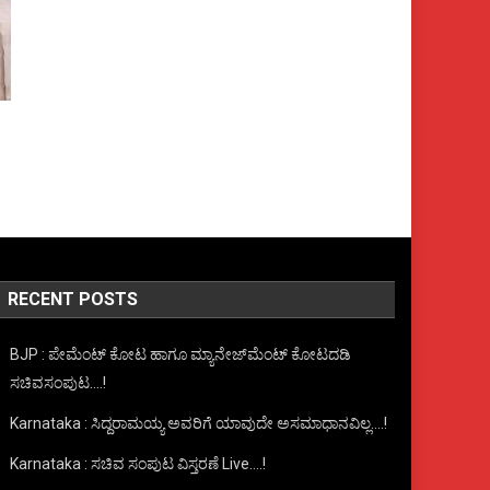
!
RECENT POSTS
BJP : ಪೇಮೆಂಟ್ ಕೋಟ ಹಾಗೂ ಮ್ಯಾನೇಜ್‍ಮೆಂಟ್ ಕೋಟದಡಿ
ಸಚಿವಸಂಪುಟ….!
Karnataka : ಸಿದ್ದರಾಮಯ್ಯ ಅವರಿಗೆ ಯಾವುದೇ ಅಸಮಾಧಾನವಿಲ್ಲ….!
Karnataka : ಸಚಿವ ಸಂಪುಟ ವಿಸ್ತರಣೆ Live….!