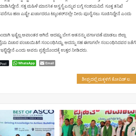
ಿಸಿದ್ದೇನೆ. ಸತ್ತ ಮಹಿಳೆ ಮಾನಸಿಕ ಅಸ್ವಸ್ಥೆ ಎನ್ನುವ ಬಗ್ಗೆ ಸಂಶಯವಿದೆ. ಸೂಕ್ತ ತನಿಖೆ
ವರೆಗೂ ಹಣ ಎಷ್ಟೇ ಖರ್ಚಾದರೂ ಟ್ಯಾಂಕರ್‌‌ನಲ್ಲೇ ನೀರು ಪೂರೈಸಲು ಸೂಚಿಸಿದ್ದೇನೆ ಎಂದು
ಂದಾಗಿ ಇಷ್ಟೆಲ್ಲ ಅವಾಂತರ ಆಗಿದೆ. ಆದಷ್ಟು ಬೇಗ ಆತನನ್ನು ವರ್ಗಾವಣೆ ಮಾಡಲು ಜಿಲ್ಲಾ
ಸ್ತೆಯ ವಿಚಾರ ಪಂಚಾಯಿತಿಗೆ ಸಂಬಂಧಿಸಿದ್ದು. ಅದನ್ನು ಸಹ ಈಗಾಗಲೇ ಸಂಬಂಧಿಸಿದವರ ಜತೆಗೆ
್ಟಿದ್ದೇನೆ ಎಂದು ಅವರು ಪ್ರಶ್ನೆಯೊಂದಕ್ಕೆ ಉತ್ತರ ನೀಡಿದರು.
WhatsApp
Email
Post
ಶೀಘ್ರದಲ್ಲೆ ಮಕ್ಕಳಿಗೆ ಕೋವಿಡ್ ಲಸಿಕೆ…?