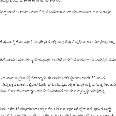
ಾರೆ ಎಂದು ಹೆಚ್‌ಡಿಕೆ ಕಟುವಾಗಿ ಟೀಕಿಸಿದರು.
ಎಲ್ಲವನ್ನೂ ಕಾಲವೇ ನಿರ್ಣಯ ಮಾಡಲಿದೆ, ನೋಡೋಣ ಎಂದು ಮಾರ್ಮಿಕವಾಗಿ ಅವರು ಉತ್ತರ
ಕೆ ಹೋಗುತ್ತೇನೆ. ಸಿಂಧಗಿ ಕ್ಷೇತ್ರದಲ್ಲಿ ನಾವು ಗೆದ್ದೇ ಗೆಲ್ಲುತ್ತೇವೆ. ಹಾನಗಲ್ ಕ್ಷೇತ್ರದಲ್ಲೂ
ಟ್‌ನೀಡಿದೆ ಎಂದು ಸಿದ್ದರಾಮಯ್ಯ ಹೇಳುತ್ತಿದ್ದಾರೆ. ಅವರಿಗೆ ಈಗಲೇ ಸೋಲಿನ ಭಯ ಕಾಡುತ್ತಿದೆ. ನಮಗ
ಅವರು ಚುನಾವಣಾ ಪ್ರಚಾರಕ್ಕೆ ಹೋಗಿದ್ದರು. ಈ ಸಂದರ್ಭದಲ್ಲಿ ಸ್ಥಳೀಯ ಜನರೇ 50 ಸಾವಿರ
 ಪಕ್ಷದ ಮೇಲೆ ಇಟ್ಟಿರುವ ಪ್ರೀತಿ. ನಾನು ಮುಖ್ಯಮಂತ್ರಿ ಆಗಿದ್ದಾಗ ಗುತ್ತಿ ಬಸವಣ್ಣ ನೀರಾವರಿ
ರ್ಷ ಹೋರಾಟ ಮಾಡಿದ್ದರು. ಜನಸೇವೆ ಮಾಡಿದರೆ ಅವರು ನಮ್ಮನ್ನು ಕೈಬಿಡುವುದಿಲ್ಲ
ಗಗನಕುಸುಮ. ಕಳೆದ 15 ವರ್ಷಗಳಿಂದ ಅಲ್ಲಿ ಬಿಜೆಪಿ-ಜೆಡಿಎಸ್ ಪಕ್ಷಗಳಿಗೆ ಫೈಟ್ ಇದೆ. ಇದು ಗೊತ್ತಿದ್ದೇ
ನನ್ನು ಅಭ್ಯರ್ಥಿ ಮಾಡಿದೆ. ಇದಕ್ಕಿಂತ ದೊಡ್ಡ ದಾರಿದ್ರ್ಯ ಆ ಪಕ್ಷಕ್ಕೆ ಏನಿದೆ ಎಂದರು ಅವರು.