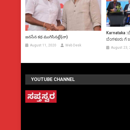
Karnataka :ಬೆ
జనసేన కథ ముగిసినట్లే(నా)
ಬೆಂಗಳೂರು ಗೆ 
August 11, 2020
Web Desk
August 23,
YOUTUBE CHANNEL