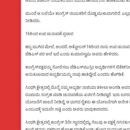
ಅವರು ಜೆಡಿಎಸ್‌ ನಾಯಕರ ಮನೆ ಮುಂದೆ ಈಗಲೂ ಬಲೆ ಹಾಕಿಕೊಂಡು ಕೂತಿದ್ದ
ಮುಂದೆ ಆ ಬಲೆಯೇ ಕಾಂಗ್ರೆಸ್‌ ನಾಯಕರಿಗೆ ದೊಡ್ಡ ಮುಳುವಾಗಲಿದೆ. 
ನೀಡಿದರು.
16ರಿಂದ ಉಪ ಚುನಾವಣೆ ಪ್ರಚಾರ:
ಹಬ್ಬ ಮುಗಿದ ಮೇಲೆ, ಅಂದರೆ; ಅಕ್ಟೋಬರ್ 16ರಿಂದ ನಾನು ಉಪ ಚುನಾವಣೆ ಪ್ರಚಾರಕ್
ಜೆಡಿಎಸ್ ಪರ ಅಲೆ ಇದೆ ಎಂದು ಕುಮಾರಸ್ವಾಮಿ ಅವರು ಹೇಳಿದರು.
ಕಾಂಗ್ರೆಸ್‌ಪಕ್ಷವನ್ನು ಸೋಲಿಸಲು ಜೆಡಿಎಸ್‌ಮುಸ್ಲಿಂ ಅಭ್ಯರ್ಥಿಗಳಿಗೆ ಟಿಕೆ
ಅನುಕೂಲವಾದ ಅಭ್ಯರ್ಥಿಯನ್ನು ನಾವು ಹಾಕಿದ್ದೇವೆ ಎಂದರು ಹೆಚ್‌ಡಿಕೆ.
ಸಿಂಧಗಿ ಕ್ಷೇತ್ರದಲ್ಲಿ ಮೊನ್ನೆ ನಮ್ಮ ಅಭ್ಯರ್ಥಿ ನಾಜಿಯಾ ಶಕೀಲಾ ಅಂಗಡಿ 
ರೂಪಾಯಿ ಸಂಗ್ರಹ ಮಾಡಿ ಚುನಾವಣೆಯ ಖರ್ಚಿಗೆ ನೀಡಿದ್ದಾರೆ. ಇದು ಜನರು ನಮ್ಮ
ಯೋಜನೆಗೆ ಚಾಲನೆ ನೀಡಿದ್ದೆ. ಆ ಭಾಗದ ರೈತರು ಈ ಯೋಜನೆಗಾಗಿ ಅನೇಕ ವ
ಎಂಬುದಕ್ಕೆ ಇದುವೇ ಸಾಕ್ಷಿ ಎಂದು ಅವರು ಭಾವುಕಾರಾದರು.
ಸಿಂಧಗಿ ಕ್ಷೇತ್ರದಲ್ಲಿ ಕಾಂಗ್ರೆಸ್ 3ನೇ ಸ್ಥಾನದಲ್ಲಿದ್ದು, ಗೆಲುವು ಆ ಪಕ್ಷಕ್ಕೆ 
ಕಾಂಗ್ರೆಸ್‌ನಮ್ಮ ಪಕ್ಷದಿಂದ ಹೈಜಾಕ್ ಮಾಡಿಕೊಂಡು ಹೋದ ಮನಗೂಳಿ ಅವರ ಪುತ್ರ