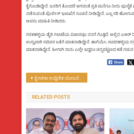
ಕೈಗೊಂಡಿದ್ದೇನೆ. ಜನರಿಗೆ ತೊಂದರೆ ಆಗದಂತೆ ಪ್ರತಿ ಮನೆಗೂ ನೀರು ಪೂರೈಕೆ ಮಾಡ
ನಡೆಸುವಂತೆ ಪೊಲೀಸ್ ಇಲಾಖೆಗೆ ಸೂಚನೆ ನೀಡಿದ್ದೇನೆ. ಎಲ್ಲ ಸರಿ ಹೋಗುವ
ಅವರು ಮಾಹಿತಿ ನೀಡಿದರು.
ಗರಕಹಳ್ಳಿಯ ಡೈರಿ ಗಲಾಟೆಯ ವಿಚಾರವೂ ನನಗೆ ಗೊತ್ತಿದೆ. ಅಲ್ಲಿನ ಎಆರ್ ನಿ
ಉಸ್ತುವಾರಿ ಸಚಿವರ ಜತೆಗೆ ಮಾತನಾಡಿದ್ದೇನೆ. ಹಾಗೆಯೇ; ಸಾದರಹಳ್ಳಿಯ ರ
ಮಾತನಾಡಿದ್ದೇನೆ. ಹೀಗಾಗಿ ನಾನು ಎಲ್ಲೇ ಇದ್ದರೂ ಚನ್ನಪಟ್ಟಣದ ಕಡೆ ಗಮನ ಇಟ
Share
Post
ಕೈಗಾರಿಕಾ ಉದ್ದೇಶಿತ ಯೋಜನೆಗಳನ್ನು ಪೂರ್ಣಗೊಳಿಸಿದ 10 ರಿಂದ 15 ದಿನದೊಳಗೆ ಕ್ರಯಪತ್ರ (ಸೇಲ್‌ಡೀಡ್)….!
navigation
RELATED POSTS