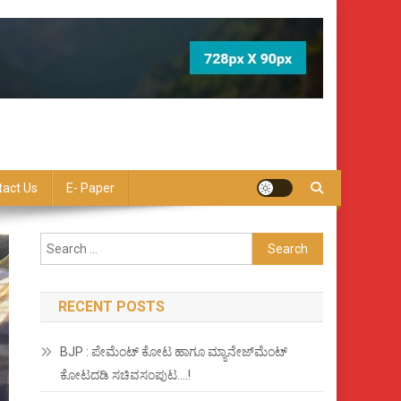
tact Us
E- Paper
Search
for:
RECENT POSTS
BJP : ಪೇಮೆಂಟ್ ಕೋಟ ಹಾಗೂ ಮ್ಯಾನೇಜ್‍ಮೆಂಟ್
ಕೋಟದಡಿ ಸಚಿವಸಂಪುಟ….!