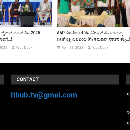
ಸ್ಟ್ ಆಫ್ ಎಎಸ್ ಸಿಒ 2025
AAP:ಬಿಜೆಪಿಯ 40% ಕಮಿಷನ್‌ ಸರ್ಕಾರವನ್ನು
ಚಾಲನೆ…!
ಬದಿಗೊತ್ತಿ, ಎಎಪಿಯ 0% ಕಮಿಷನ್‌ ಸರ್ಕಾರ ತನ್ನಿ…
 2025
Web Desk
April 21, 2022
Web Desk
CONTACT
ithub.tv@gmai.com