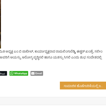
ಮಿತಿ ಅಧ್ಯಕ್ಷ ಎಂ.ಬಿ ಪಾಟೀಲ್, ಕಾರ್ಯಾಧ್ಯಕ್ಷರಾದ ರಾಮಲಿಂಗಾರೆಡ್ಡಿ, ಈಶ್ವರ್ ಖಂಡ್ರೆ, ಸಲೀಂ
ವರಿಗೆ ಆಯಸ್ಸು, ಆರೋಗ್ಯ ವೃದ್ಧಿಸಲಿ ಹಾಗೂ ಯಶಸ್ಸು ಸಿಗಲಿ ಎಂದು ಶುಭ ಸಂದೇಶದಲ್ಲಿ
WhatsApp
Email
Post
ಸಾಮಾಜಿಕ ಹೊಣೆಗಾರಿಕೆಯಲ್ಲಿ ಜನರ ಸಹಭಾಗಿತ್ವ ಬಹಳ ಮುಖ್ಯ…!