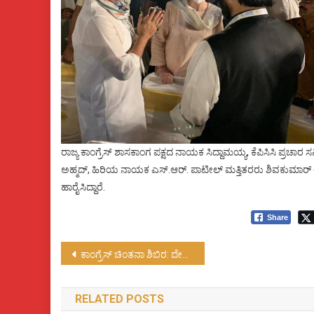
ರಾಜ್ಯ ಕಾಂಗ್ರೆಸ್ ಶಾಸಕಾಂಗ ಪಕ್ಷದ ನಾಯಕ ಸಿದ್ದಾಮಯ್ಯ, ಕೆಪಿಸಿಸಿ ಪ್ರಚಾರ ಸ
ಅಹ್ಮದ್, ಹಿರಿಯ ನಾಯಕ ಎಸ್.ಆರ್. ಪಾಟೀಲ್ ಮತ್ತಿತರರು ಶಿವಕುಮಾರ್ ಅ
ಹಾರೈಸಿದ್ದಾರೆ.
Share
Post
ಕಾಂಗ್ರೆಸ್ ಚಿಂತನಾ ಶಿಬಿರ: ದೇಶದ ಆರ್ಥಿಕ ಪರಿಸ್ಥಿತಿ ಯ ವಿಚಾರ ಮಂಡನೆ…!
navigation
RELATED POSTS