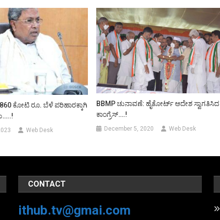
BBMP ಚುನಾವಣೆ: ಹೈಕೋರ್ಟ್ ಆದೇಶ ಸ್ವಾಗತಿಸಿದ
60 ಕೋಟಿ ರೂ. ಬೆಳೆ ಪರಿಹಾರಕ್ಕಾಗಿ
ಕಾಂಗ್ರೆಸ್….!
ಾಯ…..!
December 5, 2020
Web Desk
2023
Web Desk
CONTACT
ithub.tv@gmai.com