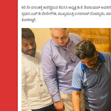
60 ನೇ ವಸಂತಕ್ಕೆ ಕಾಲಿಟ್ಟಿರುವ ಕೆಪಿಸಿಸಿ ಅಧ್ಯಕ್ಷ ಡಿ.ಕೆ. ಶಿವಕುಮಾರ್ ಅವರ
ಪ್ರಧಾನಿ ಎಚ್ ಡಿ ದೇವೇಗೌಡ, ಮುಖ್ಯಮಂತ್ರಿ ಬಸವರಾಜ್ ಬೊಮ್ಮಾಯಿ, 
ಕೋರಿದ್ದಾರೆ.