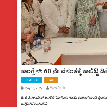
ಕಾಂಗ್ರೆಸ್: 60 ನೇ ವಸಂತಕ್ಕೆ ಕಾಲಿಟ್ಟ ಡಿಕ
POLATICAL
STATE
Web Desk
May 15, 2022
ಡಿ.ಕೆ. ಶಿವಕುಮಾರ್ ಅವರಿಗೆ ಸೋನಿಯಾ ಗಾಂಧಿ, ರಾಹುಲ್ ಗಾಂಧಿ, ಪ್ರಿಯಾ
ಜನ್ಮದಿನದ ಶುಭಾಶಯ