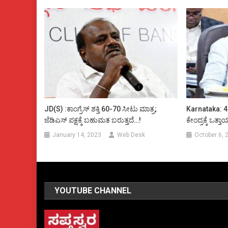
JD(S) :ಕಾಂಗ್ರೆಸ್ ಶಕ್ತಿ 60-70 ಸೀಟು ಮಾತ್ರ;
Karnataka: 48
ಜೆಡಿಎಸ್ ಪಕ್ಷಕ್ಕೆ ಬಹುಮತ ಬರುತ್ತದೆ…!
ಕೇಂದ್ರಕ್ಕೆ ಒತ್ತ
January 14, 2023
Web Desk
October 6, 
YOUTUBE CHANNEL