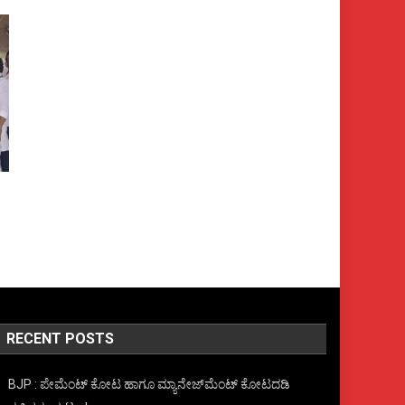
RECENT POSTS
BJP : ಪೇಮೆಂಟ್ ಕೋಟ ಹಾಗೂ ಮ್ಯಾನೇಜ್‍ಮೆಂಟ್ ಕೋಟದಡಿ