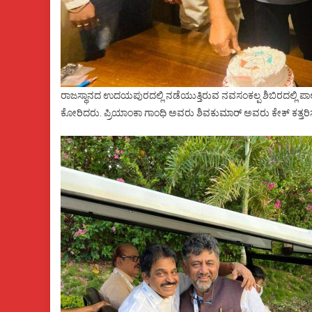
ರಾಜಸ್ಥಾನದ ಉದಯಪುರದಲ್ಲಿ ನಡೆಯುತ್ತಿರುವ ನವಸಂಕಲ್ಪ ಶಿಬಿರದಲ್ಲಿ 
ಕೋರಿದರು. ಪ್ರಿಯಾಂಕಾ ಗಾಂಧಿ ಅವರು ಶಿವಕುಮಾರ್ ಅವರು ಕೇಕ್ ಕತ್ತರಿ