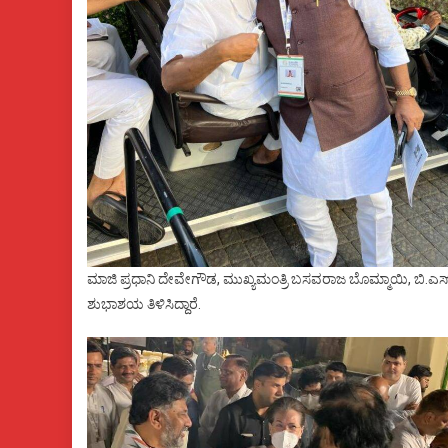
ಮಾಜಿ ಪ್ರಧಾನಿ ದೇವೇಗೌಡ, ಮುಖ್ಯಮಂತ್ರಿ ಬಸವರಾಜ ಬೊಮ್ಮಾಯಿ, ಬಿ.
ಶುಭಾಶಯ ತಿಳಿಸಿದ್ದಾರೆ.