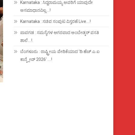
Karnataka : ಸಿದ್ದರಾಮಯ್ಯ ಅವರಿಗೆ ಯಾವುದೇ
ಅಸಮಾಧಾನವಿಲ್ಲ….!
Karnataka : ಸಚಿವ ಸಂಪುಟ ವಿಸ್ತರಣೆ Live….!
ಪಾವಗಡ : ಸಮಸ್ಯೆಗಳ ಆಗರವಾದ ಅಂಬೇಡ್ಕರ್ ವಸತಿ
ಶಾಲೆ….!.
ಬೆಂಗಳೂರು : ರಾಷ್ಟ್ರೀಯ ವೇದಿಕೆಯಾದ ‘ದಿ ಹೆಚ್.ಎ.ಐ
ಕಾನ್ಕ್ಲೇವ್ 2026’ ….!