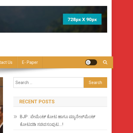
tact Us
E- Paper
Search
for:
RECENT POSTS
BJP : ಪೇಮೆಂಟ್ ಕೋಟ ಹಾಗೂ ಮ್ಯಾನೇಜ್‍ಮೆಂಟ್
ಕೋಟದಡಿ ಸಚಿವಸಂಪುಟ….!