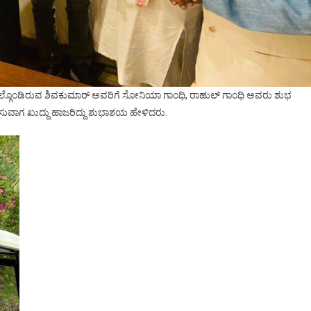
ಪಾಲ್ಗೊಂಡಿರುವ ಶಿವಕುಮಾರ್ ಅವರಿಗೆ ಸೋನಿಯಾ ಗಾಂಧಿ, ರಾಹುಲ್ ಗಾಂಧಿ ಅವರು ಶುಭ
ಸುವಾಗ ಖುದ್ದು ಹಾಜರಿದ್ದು ಶುಭಾಶಯ ಹೇಳಿದರು.