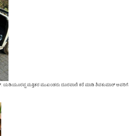
ಎಸ್. ಯಡಿಯೂರಪ್ಪ ಮತ್ತಿತರ ಮುಖಂಡರು ದೂರವಾಣಿ ಕರೆ ಮಾಡಿ ಶಿವಕುಮಾರ್ ಅವರಿಗೆ