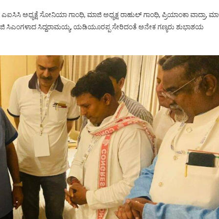
ಿಗೆ ಎಐಸಿಸಿ ಅಧ್ಯಕ್ಷೆ ಸೋನಿಯಾ ಗಾಂಧಿ, ಮಾಜಿ ಅಧ್ಯಕ್ಷ ರಾಹುಲ್ ಗಾಂಧಿ, ಪ್ರಿಯಾಂಕಾ ವಾದ್ರಾ, ಮಾ
ಮಾಜಿ ಸಿಎಂಗಳಾದ ಸಿದ್ದರಾಮಯ್ಯ, ಯಡಿಯೂರಪ್ಪ ಸೇರಿದಂತೆ ಅನೇಕ ಗಣ್ಯರು ಶುಭಾಶಯ