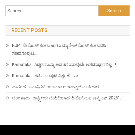
Search
for:
RECENT POSTS
BJP : ಪೇಮೆಂಟ್ ಕೋಟ ಹಾಗೂ ಮ್ಯಾನೇಜ್‍ಮೆಂಟ್ ಕೋಟದಡಿ
ಸಚಿವಸಂಪುಟ….!
Karnataka : ಸಿದ್ದರಾಮಯ್ಯ ಅವರಿಗೆ ಯಾವುದೇ ಅಸಮಾಧಾನವಿಲ್ಲ….!
Karnataka : ಸಚಿವ ಸಂಪುಟ ವಿಸ್ತರಣೆ Live….!
ಪಾವಗಡ : ಸಮಸ್ಯೆಗಳ ಆಗರವಾದ ಅಂಬೇಡ್ಕರ್ ವಸತಿ ಶಾಲೆ….!.
ಬೆಂಗಳೂರು : ರಾಷ್ಟ್ರೀಯ ವೇದಿಕೆಯಾದ ‘ದಿ ಹೆಚ್.ಎ.ಐ ಕಾನ್ಕ್ಲೇವ್ 2026’ ….!