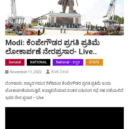
Modi: ಕೆಂಪೇಗೌಡರ ಪ್ರಗತಿ ಪ್ರತಿಮೆ
ಲೋಕಾರ್ಪಣೆ ನೇರಪ್ರಸಾರ- Live..
Genaral
NATIONAL
National - ಕನ್ನಡ
STATE
Web Desk
November 11, 2022
ಬೆಂಗಳೂರು: ರಾಜ್ಯದ ಗಮನ ಸೆಳೆದಿರುವ ಕೆಂಪೇಗೌಡರ ಪ್ರಗತಿ ಪ್ರತಿಮೆ ಇಂದು
ಲೋಕಾರ್ಪಣೆಯಾಗುತ್ತಿದೆ. ಉದ್ಗಾಟನೆಯಾದ ನಂತರ ಬಹಿರಂಗ ಸಭೆ ಸಹ ನಡೆಯಲಿದೆ
ಇದರ ನೇರ ಪ್ರಸಾರ – LIve