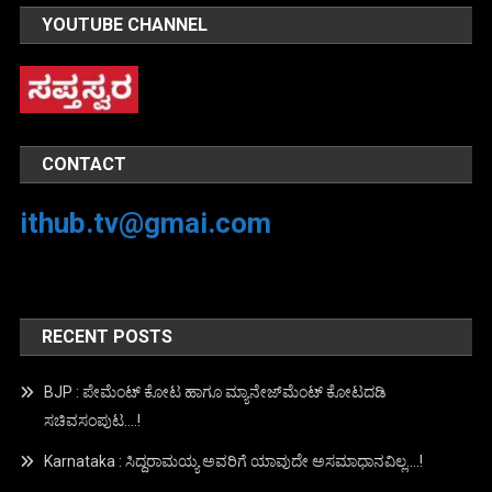
YOUTUBE CHANNEL
CONTACT
ithub.tv@gmai.com
RECENT POSTS
BJP : ಪೇಮೆಂಟ್ ಕೋಟ ಹಾಗೂ ಮ್ಯಾನೇಜ್‍ಮೆಂಟ್ ಕೋಟದಡಿ
ಸಚಿವಸಂಪುಟ….!
Karnataka : ಸಿದ್ದರಾಮಯ್ಯ ಅವರಿಗೆ ಯಾವುದೇ ಅಸಮಾಧಾನವಿಲ್ಲ….!