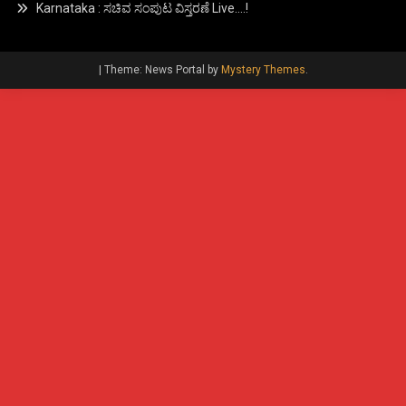
Karnataka : ಸಚಿವ ಸಂಪುಟ ವಿಸ್ತರಣೆ Live….!
|
Theme: News Portal by
Mystery Themes
.