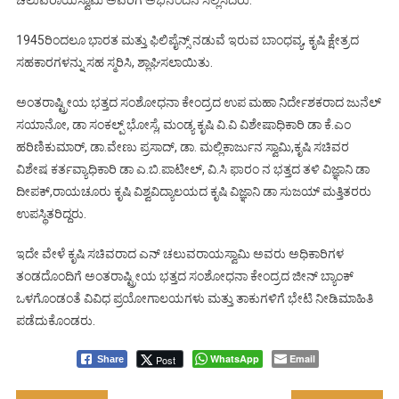
1945ರಿಂದಲೂ ಭಾರತ ಮತ್ತು ಫಿಲಿಪೈನ್ಸ್ ನಡುವೆ ಇರುವ ಬಾಂಧವ್ಯ, ಕೃಷಿ ಕ್ಷೇತ್ರದ
ಸಹಕಾರಗಳನ್ನು ಸಹ ಸ್ಮರಿಸಿ, ಶ್ಲಾಘಿಸಲಾಯಿತು.
ಅಂತರಾಷ್ಟ್ರೀಯ ಭತ್ತದ ಸಂಶೋಧನಾ ಕೇಂದ್ರದ ಉಪ ಮಹಾ ನಿರ್ದೇಶಕರಾದ ಜುನೆಲ್
ಸಯಾನೋ, ಡಾ ಸಂಕಲ್ಪ್ ಭೋಸ್ಲೆ, ಮಂಡ್ಯ ಕೃಷಿ ವಿ.ವಿ ವಿಶೇಷಾಧಿಕಾರಿ ಡಾ ಕೆ.ಎಂ
ಹರಿಣಿ‌ಕುಮಾರ್, ಡಾ‌‌.ವೇಣು ಪ್ರಸಾದ್, ಡಾ. ಮಲ್ಲಿಕಾರ್ಜುನ ಸ್ವಾಮಿ,ಕೃಷಿ ಸಚಿವರ
ವಿಶೇಷ ಕರ್ತವ್ಯಾಧಿಕಾರಿ ಡಾ ಎ.ಬಿ‌.ಪಾಟೀಲ್, ವಿ.ಸಿ ಫಾರಂ ನ ಭತ್ತದ ತಳಿ ವಿಜ್ಞಾನಿ ಡಾ
ದೀಪಕ್,ರಾಯಚೂರು ಕೃಷಿ ವಿಶ್ವವಿದ್ಯಾಲಯದ ಕೃಷಿ ವಿಜ್ಞಾನಿ ಡಾ ಸುಜಯ್ ಮತ್ತಿತರರು
ಉಪಸ್ಥಿತರಿದ್ದರು.
ಇದೇ ವೇಳೆ ಕೃಷಿ ಸಚಿವರಾದ ಎನ್ ಚಲುವರಾಯಸ್ವಾಮಿ ಅವರು ಅಧಿಕಾರಿಗಳ
ತಂಡದೊಂದಿಗೆ ಅಂತರಾಷ್ಟ್ರೀಯ ಭತ್ತದ ಸಂಶೋಧನಾ ಕೇಂದ್ರದ ಜೀನ್ ಬ್ಯಾಂಕ್
ಒಳಗೊಂಡಂತೆ ವಿವಿಧ ಪ್ರಯೋಗಾಲಯಗಳು ಮತ್ತು ತಾಕುಗಳಿಗೆ ಭೇಟಿ ನೀಡಿ‌ಮಾಹಿತಿ
ಪಡೆದುಕೊಂಡರು.
WhatsApp
Email
Post
Share