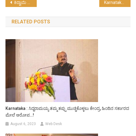
Post
ಕಿದ್ವಾಯಿ ಆಸ್ಪತ್ರೆಯಲ್ಲಿ 450 ಹಾಸಿಗೆಯ ಹೊಸ ಬ್ಲಾಕ್ ನಿರ್ಮಾಣಕ್ಕೆ ಯೋಜನೆ…!
Karnataka : ಆರ್.ಎಸ್.ಎಸ್.ನಿಷೇಧ…..?
navigation
RELATED POSTS
Karnataka : ಸಿದ್ದರಾಮಯ್ಯ ತಮ್ಮ ತಪ್ಪು ಮುಚ್ಚಿಕೊಳ್ಳಲು ಕೇಂದ್ರ, ಹಿಂದಿನ ಸರ್ಕಾರದ
ಮೇಲೆ ಆರೋಪ…!
August 6, 2023
Web Desk