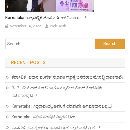
Karnataka:ರಾಜ್ಯದಲ್ಲಿ 6 ಹೊಸ ನಗರಗಳ ನಿರ್ಮಾಣ….!
November 16, 2022
Web Desk
Search
for:
RECENT POSTS
ಕರ್ನಾಟಕ : ವಿಧಾನ ಪರಿಷತ್ ಸಭಾಪತಿ ಸ್ಥಾನಕ್ಕೆ ಬಸವರಾಜ ಹೊರಟ್ಟಿ ರಾಜೀನಾಮೆ
BJP : ಪೇಮೆಂಟ್ ಕೋಟ ಹಾಗೂ ಮ್ಯಾನೇಜ್‍ಮೆಂಟ್ ಕೋಟದಡಿ
ಸಚಿವಸಂಪುಟ….!
Karnataka : ಸಿದ್ದರಾಮಯ್ಯ ಅವರಿಗೆ ಯಾವುದೇ ಅಸಮಾಧಾನವಿಲ್ಲ….!
Karnataka : ಸಚಿವ ಸಂಪುಟ ವಿಸ್ತರಣೆ Live….!
ಪಾವಗಡ : ಸಮಸ್ಯೆಗಳ ಆಗರವಾದ ಅಂಬೇಡ್ಕರ್ ವಸತಿ ಶಾಲೆ….!.