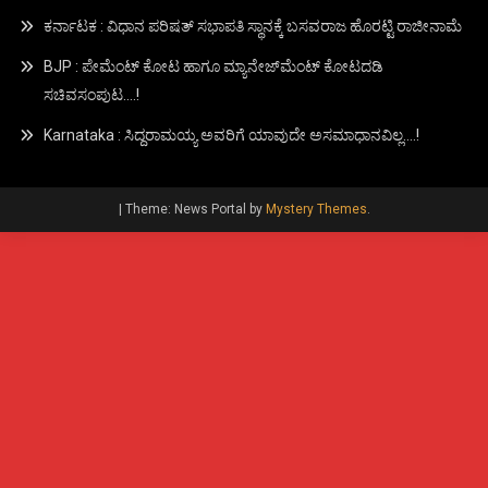
ಕರ್ನಾಟಕ : ವಿಧಾನ ಪರಿಷತ್ ಸಭಾಪತಿ ಸ್ಥಾನಕ್ಕೆ ಬಸವರಾಜ ಹೊರಟ್ಟಿ ರಾಜೀನಾಮೆ
BJP : ಪೇಮೆಂಟ್ ಕೋಟ ಹಾಗೂ ಮ್ಯಾನೇಜ್‍ಮೆಂಟ್ ಕೋಟದಡಿ
ಸಚಿವಸಂಪುಟ….!
Karnataka : ಸಿದ್ದರಾಮಯ್ಯ ಅವರಿಗೆ ಯಾವುದೇ ಅಸಮಾಧಾನವಿಲ್ಲ….!
|
Theme: News Portal by
Mystery Themes
.