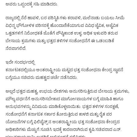
ಅವರು ಒಪ್ಪಂದಕ್ಕೆ ಸಹಿ ಮಾಡಿದರು.
ರಾಜ್ಯದಲ್ಲಿ ನೆರೆ ಹಾವಳಿ, ಬರ ಪರಿಸ್ಥಿತಿ ಗಳು ಕರಾವಳಿ,‌ ಮಲೆನಾಡು ಬಯಲು ಸೀಮೆ
ವಿಭಿನ್ನ ಭೌಗೋಳಿಕ ಪರಿಸರಕ್ಕೆ ಹೊಂದಾಣಿಕೆಯಾಗುವ ವಿವಿಧ ಜೈವಿಕ, ಅಜೈವಿಕ
ಒತ್ತಡಗಳಿಗೆ ನಿರೋಧಕತೆ ಜೊತೆಗೆ ಪೌಷ್ಠಿಕಾಂಶ ಉಳ್ಳ, ಅಧಿಕ ಇಳುವರಿ ತರುವ
ಬೇಸಾಯ ಕ್ರಮಗಳು ಮತ್ತು ಭತ್ತದ ತಳಿಗಳ ಸಂಶೋಧನೆಗೆ ಈ ಒಡಂಬಡಿಕೆ
ನೆರವಾಗಲಿದೆ.
ಇದೇ ಸಂದರ್ಭದಲ್ಲಿ
ಕರ್ನಾಟಕದಲ್ಲಿಯೂ ಅಂತರಾಷ್ಟ್ರೀಯ ಮಟ್ಟದ ಭತ್ತ ಸಂಶೋಧನಾ ಕೇಂದ್ರ ಸ್ಥಾಪನೆ
ಬಗ್ಗೆಯೂ ಸಚಿವರು ಮಹತ್ವದ ಚರ್ಚೆ ನಡೆಸಿದರು.
ಅಲ್ಲದೆ ಭತ್ತದ ಮಹತ್ವ, ಉಭಯ ದೇಶಗಳು ಅನುಸರಿಸುತ್ತಿರುವ ಬೇಸಾಯ ಕ್ರಮಗಳು,
ಮೌಲ್ಯ ವರ್ಧನೆಗೆ ಅನುಸರಿಸಬೇಕಾದ ಮಾರ್ಗೋಪಾಯಗಳ ಬಗ್ಗೆ ಮಾಹಿತಿ ಹಾಗೂ
ಅನುಭವಗಳನ್ನು ವಿನಿಮಯ ಮಾಡಿಕೊಳ್ಳಲಾಯಿತು. ಭತ್ತದ ತಳಿಗಳ ಸಂರಕ್ಷಣೆ‌,
ಸಂಶೋಧನೆಗೆ ಕರ್ನಾಟಕ ಸರ್ಕಾರ ತೋರುತ್ತಿರುವ ಕಾಳಜಿ ಮತ್ತು ರೈತ ಪರ‌
ಯೋಜನೆಗಳ ಬಗ್ಗೆ ಫಿಲಿಪೈನ್ಸ್ ನ ಅಂತರಾಷ್ಟ್ರೀಯ ಭತ್ತ ಸಂಶೋಧನಾ ಕೇಂದ್ರದ
ಅಧಿಕಾರಿಗಳು ಮೆಚ್ಚುಗೆ ಸೂಚಿಸಿ ಇದಕ್ಕೆ ಕಾರಣರಾಗಿರುವ ಕೃಷಿ ಸಚಿವರಾದ ಎನ್.
ಚಲುವರಾಯಸ್ವಾಮಿ ಅವರಿಗೆ ಅಭಿನಂದನೆ ಸಲ್ಲಿಸಿದರು.