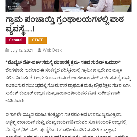
ಗ್ರಾಮ ಪಂಚಾಯ್ತಿ ಗ್ರಂಥಾಲಯಗಳಲ್ಲಿ ಪಾಠ
ವ್ಯವಸ್ಥೆ….!
Genaral
STATE
Web Desk
July 12, 2021
*
ಮೊಬೈಲ್ ನೆಟ್-ವರ್ಕ್ ಸಮಸ್ಯೆ ಪರಿಹಾರಕ್ಕೆ ಕ್ರಮ- ಸಚಿವ ಸುರೇಶ್ ಕುಮಾರ್*
ಬೆಂಗಳೂರು: ಬದಲಾದ ಈ ಸಂಕಷ್ಟದ ಪರಿಸ್ಥಿತಿಯಲ್ಲಿ ಗ್ರಾಮೀಣ ಪ್ರದೇಶದ ಮಕ್ಕಳ
ಕಲಿಕಾ ನಿರಂತರತೆಗೆ ಅನುಕೂಲವಾಗುವಂತೆ ಅಂತರ್ಜಾಲ ನೆಟ್-ವರ್ಕ್ ಸಮಸ್ಯೆಯನ್ನು
ಪರಿಹರಿಸುವ ಸಂಬಂಧದಲ್ಲಿ ಸೋಮವಾರ ಪ್ರಾಥಮಿಕ ಮತ್ತು ಪ್ರೌಢಶಿಕ್ಷಣ ಸಚಿವ ಎಸ್.
ಸುರೇಶ್ ಕುಮಾರ್ ರಾಜ್ಯದ ಮುಖ್ಯಕಾರ್ಯದರ್ಶಿಯವರ ಜೊತೆ ಸುದೀರ್ಘವಾಗಿ
ಚರ್ಚಿಸಿದರು.
ಈಗಾಗಲೇ ರಾಜ್ಯದ ಮಾಹಿತಿ ತಂತ್ರಜ್ಞಾನ ಸಚಿವರೂ ಆದ ಉಪಮುಖ್ಯಮಂತ್ರಿ ಡಾ.
ಅಶ್ವತ್ಥ್ ನಾರಾಯಣ್ ಮತ್ತು ಮುಖ್ಯ ಕಾರ್ಯದರ್ಶಿಯವರ ಸೂಚನೆಯಂತೆ ರಾಜ್ಯದಲ್ಲಿ
ಮೊಬೈಲ್ ನೆಟ್-ವರ್ಕ್ ಪೂರೈಕೆದಾರ ಕಂಪನಿಗಳೊಂದಿಗೆ ಮಾಹಿತಿ ತಂತ್ರಜ್ಞಾನ