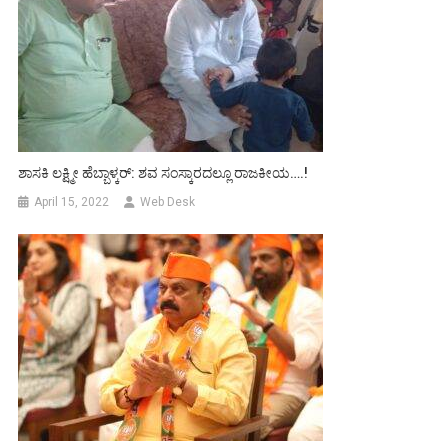
ಶಾಸಕಿ ಲಕ್ಷ್ಮೀ ಹೆಬ್ಬಾಳ್ಕರ್: ಶವ ಸಂಸ್ಕಾರದಲ್ಲೂ ರಾಜಕೀಯ….!
April 15, 2022
Web Desk