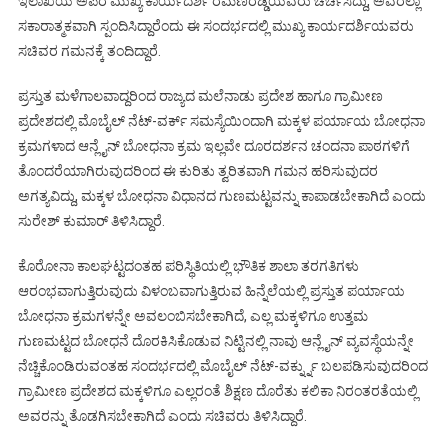
ಇಲಾಖೆಯ ಅಪರ ಮುಖ್ಯ ಕಾರ್ಯದರ್ಶಿ ರಮಣರೆಡ್ಡಿಯವರು ಚರ್ಚಿಸಿದ್ದು, ಅವರೆಲ್ಲಾ
ಸಕಾರಾತ್ಮಕವಾಗಿ ಸ್ಪಂದಿಸಿದ್ದಾರೆಂದು ಈ ಸಂದರ್ಭದಲ್ಲಿ ಮುಖ್ಯ ಕಾರ್ಯದರ್ಶಿಯವರು
ಸಚಿವರ ಗಮನಕ್ಕೆ ತಂದಿದ್ದಾರೆ.
ಪ್ರಸ್ತುತ ಮಳೆಗಾಲವಾದ್ದರಿಂದ ರಾಜ್ಯದ ಮಲೆನಾಡು ಪ್ರದೇಶ ಹಾಗೂ ಗ್ರಾಮೀಣ
ಪ್ರದೇಶದಲ್ಲಿ ಮೊಬೈಲ್ ನೆಟ್-ವರ್ಕ್ ಸಮಸ್ಯೆಯಿಂದಾಗಿ ಮಕ್ಕಳ ಪರ್ಯಾಯ ಬೋಧನಾ
ಕ್ರಮಗಳಾದ ಆನ್ಲೈನ್ ಬೋಧನಾ ಕ್ರಮ ಇಲ್ಲವೇ ದೂರದರ್ಶನ ಚಂದನಾ ಪಾಠಗಳಿಗೆ
ತೊಂದರೆಯಾಗಿರುವುದರಿಂದ ಈ ಕುರಿತು ತ್ವರಿತವಾಗಿ ಗಮನ ಹರಿಸುವುದರ
ಅಗತ್ಯವಿದ್ದು, ಮಕ್ಕಳ ಬೋಧನಾ ವಿಧಾನದ ಗುಣಮಟ್ಟವನ್ನು ಕಾಪಾಡಬೇಕಾಗಿದೆ ಎಂದು
ಸುರೇಶ್ ಕುಮಾರ್ ತಿಳಿಸಿದ್ದಾರೆ.
ಕೊರೋನಾ ಕಾಲಘಟ್ಟದಂತಹ ಪರಿಸ್ಥಿತಿಯಲ್ಲಿ ಭೌತಿಕ ಶಾಲಾ ತರಗತಿಗಳು
ಆರಂಭವಾಗುತ್ತಿರುವುದು ವಿಳಂಬವಾಗುತ್ತಿರುವ ಹಿನ್ನೆಲೆಯಲ್ಲಿ ಪ್ರಸ್ತುತ ಪರ್ಯಾಯ
ಬೋಧನಾ ಕ್ರಮಗಳನ್ನೇ ಅವಲಂಬಿಸಬೇಕಾಗಿದೆ, ಎಲ್ಲ ಮಕ್ಕಳಿಗೂ ಉತ್ತಮ
ಗುಣಮಟ್ಟದ ಬೋಧನೆ ದೊರಕಿಸಿಕೊಡುವ ನಿಟ್ಟಿನಲ್ಲಿ ನಾವು ಆನ್ಲೈನ್ ವ್ಯವಸ್ಥೆಯನ್ನೇ
ನೆಚ್ಚಿಕೊಂಡಿರುವಂತಹ ಸಂದರ್ಭದಲ್ಲಿ ಮೊಬೈಲ್ ನೆಟ್-ವರ್ಕ್ನ್ನು ಬಲಪಡಿಸುವುದರಿಂದ
ಗ್ರಾಮೀಣ ಪ್ರದೇಶದ ಮಕ್ಕಳಿಗೂ ಎಲ್ಲರಂತೆ ಶಿಕ್ಷಣ ದೊರೆತು ಕಲಿಕಾ ನಿರಂತರತೆಯಲ್ಲಿ
ಅವರನ್ನು ತೊಡಗಿಸಬೇಕಾಗಿದೆ ಎಂದು ಸಚಿವರು ತಿಳಿಸಿದ್ದಾರೆ.