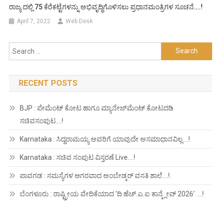
ರಾಜ್ಯ ದಲ್ಲಿ 75 ಕೆರೆಕಟ್ಟೆಗಳನ್ನು ಅಭಿವೃದ್ಧಿಗೊಳಿಸಲು ಪ್ರಧಾನಮಂತ್ರಿಗಳ ಸೂಚನೆ….!
April 7, 2022
Web Desk
Search
for:
RECENT POSTS
BJP : ಪೇಮೆಂಟ್ ಕೋಟ ಹಾಗೂ ಮ್ಯಾನೇಜ್‍ಮೆಂಟ್ ಕೋಟದಡಿ
ಸಚಿವಸಂಪುಟ….!
Karnataka : ಸಿದ್ದರಾಮಯ್ಯ ಅವರಿಗೆ ಯಾವುದೇ ಅಸಮಾಧಾನವಿಲ್ಲ….!
Karnataka : ಸಚಿವ ಸಂಪುಟ ವಿಸ್ತರಣೆ Live….!
ಪಾವಗಡ : ಸಮಸ್ಯೆಗಳ ಆಗರವಾದ ಅಂಬೇಡ್ಕರ್ ವಸತಿ ಶಾಲೆ….!.
ಬೆಂಗಳೂರು : ರಾಷ್ಟ್ರೀಯ ವೇದಿಕೆಯಾದ ‘ದಿ ಹೆಚ್.ಎ.ಐ ಕಾನ್ಕ್ಲೇವ್ 2026’ ….!