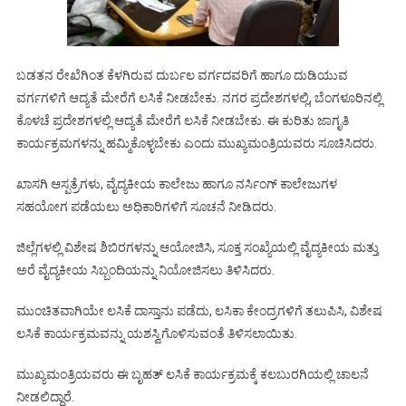
ಬಡತನ ರೇಖೆಗಿಂತ ಕೆಳಗಿರುವ ದುರ್ಬಲ ವರ್ಗದವರಿಗೆ ಹಾಗೂ ದುಡಿಯುವ
ವರ್ಗಗಳಿಗೆ ಆದ್ಯತೆ ಮೇರೆಗೆ ಲಸಿಕೆ ನೀಡಬೇಕು. ನಗರ ಪ್ರದೇಶಗಳಲ್ಲಿ, ಬೆಂಗಳೂರಿನಲ್ಲಿ
ಕೊಳಚೆ ಪ್ರದೇಶಗಳಲ್ಲಿ ಆದ್ಯತೆ ಮೇರೆಗೆ ಲಸಿಕೆ ನೀಡಬೇಕು. ಈ ಕುರಿತು ಜಾಗೃತಿ
ಕಾರ್ಯಕ್ರಮಗಳನ್ನು ಹಮ್ಮಿಕೊಳ್ಳಬೇಕು ಎಂದು ಮುಖ್ಯಮಂತ್ರಿಯವರು ಸೂಚಿಸಿದರು.
ಖಾಸಗಿ ಆಸ್ಪತ್ರೆಗಳು, ವೈದ್ಯಕೀಯ ಕಾಲೇಜು ಹಾಗೂ ನರ್ಸಿಂಗ್ ಕಾಲೇಜುಗಳ
ಸಹಯೋಗ ಪಡೆಯಲು ಅಧಿಕಾರಿಗಳಿಗೆ ಸೂಚನೆ ನೀಡಿದರು.
ಜಿಲ್ಲೆಗಳಲ್ಲಿ ವಿಶೇಷ ಶಿಬಿರಗಳನ್ನು ಆಯೋಜಿಸಿ, ಸೂಕ್ತ ಸಂಖ್ಯೆಯಲ್ಲಿ ವೈದ್ಯಕೀಯ ಮತ್ತು
ಅರೆ ವೈದ್ಯಕೀಯ ಸಿಬ್ಬಂದಿಯನ್ನು ನಿಯೋಜಿಸಲು ತಿಳಿಸಿದರು.
ಮುಂಚಿತವಾಗಿಯೇ ಲಸಿಕೆ ದಾಸ್ತಾನು ಪಡೆದು, ಲಸಿಕಾ ಕೇಂದ್ರಗಳಿಗೆ ತಲುಪಿಸಿ, ವಿಶೇಷ
ಲಸಿಕೆ ಕಾರ್ಯಕ್ರಮವನ್ನು ಯಶಸ್ವಿಗೊಳಿಸುವಂತೆ ತಿಳಿಸಲಾಯಿತು.
ಮುಖ್ಯಮಂತ್ರಿಯವರು ಈ ಬೃಹತ್ ಲಸಿಕೆ ಕಾರ್ಯಕ್ರಮಕ್ಕೆ ಕಲಬುರಗಿಯಲ್ಲಿ ಚಾಲನೆ
ನೀಡಲಿದ್ದಾರೆ.