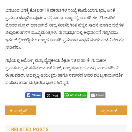
ದಿನದಿಂದ ದಿನಕ್ಕೆ ಕೋವಿಡ್ 19 ಪ್ರಕರಣಗಳ ಸಂಖ್ಯೆ ಕಡಿಮೆಯಾಗುತ್ತಿದ್ದು, ಲಸಿಕೆ
ಪ್ರಮಾಣ ಹೆಚ್ಚಾಗಿರುವುದೇ ಇದಕ್ಕೆ ಕಾರಣ. ರಾಜ್ಯದಲ್ಲಿ ಸರಾಸರಿ ಶೇ. 71 ಜನರಿಗೆ
ಮೊದಲ ಡೋಸ್ ಹಾಕಲಾಗಿದೆ. ರಾಜ್ಯ ಸರಾಸರಿಗಿಂತ ಹೆಚ್ಚಿನ ಸಾಧನೆ ಮಾಡಿದ ಜಿಲ್ಲೆಗಳ
ಜಿಲ್ಲಾಧಿಕಾರಿಗಳಿಗೆ ಮುಖ್ಯಮಂತ್ರಿಗಳು ಈ ಸಂದರ್ಭದಲ್ಲಿ ಅಭಿನಂದನೆ ಸಲ್ಲಿಸಿದರು.
ಇತರ ಜಿಲ್ಲೆಗಳಲ್ಲಿಯೂ ರಾಜ್ಯದ ಸರಾಸರಿ ಪ್ರಮಾಣದ ಸಾಧನೆ ಮಾಡುವಂತೆ ನಿರ್ದೇಶನ
ನೀಡಿದರು.
ಸಭೆಯಲ್ಲಿ ಆರೋಗ್ಯ ಮತ್ತು ವೈದ್ಯಕೀಯ ಶಿಕ್ಷಣ ಸಚಿವ ಡಾ. ಕೆ. ಸುಧಾಕರ್,
ಪ್ರವಾಸೋದ್ಯಮ ಸಚಿವ ಆನಂದ್ ಸಿಂಗ್, ರಾಜ್ಯ ಸರ್ಕಾರದ ಮುಖ್ಯ ಕಾರ್ಯದರ್ಶಿ ಪಿ.
ರವಿಕುಮಾರ್, ಅಭಿವೃದ್ಧಿ ಆಯುಕ್ತರು ಹಾಗೂ ಸರ್ಕಾರದ ಅಪರ ಮುಖ್ಯ ಕಾರ್ಯದರ್ಶಿ
ವಂದಿತಾ ಶರ್ಮ ಮತ್ತಿತರರು ಭಾಗವಹಿಸಿದ್ದರು.
WhatsApp
Email
Post
Share
Post
ಕಾಂಗ್ರೆಸ್: ಪಿಕ್ ಪಾಕೆಟ್ ಸರ್ಕಾರ…!
ಮೈ ಶುಗರ್ ಆಡಳಿತ ಮಂಡಳಿಗೆ – ನಿರಾಣಿ ಅಧ್ಯಕ್ಷರನ್ನಾಗಿ ನೇಮಿಸಿ…!
navigation
RELATED POSTS