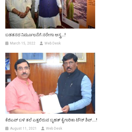
ಬಡತನದ ನಿರ್ಮೂಲನೆಗೆ ನರೇಗಾ ಅಸ್ತ್ರ…!
March 15, 2022
Web Desk
ಕೆಜಿಎಪ್ ಬಳಿ ತಲೆ ಎತ್ತಲಿರುವ ಬೃಹತ್ ಕೈಗಾರಿಕಾ ಟೌನ್ ಶಿಪ್….!
August 11, 2021
Web Desk