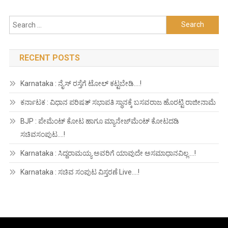
Search
for:
RECENT POSTS
Karnataka : ನೈಸ್ ರಸ್ತೆಗೆ ಟೋಲ್ ಕಟ್ಟಬೇಡಿ….!
ಕರ್ನಾಟಕ : ವಿಧಾನ ಪರಿಷತ್ ಸಭಾಪತಿ ಸ್ಥಾನಕ್ಕೆ ಬಸವರಾಜ ಹೊರಟ್ಟಿ ರಾಜೀನಾಮೆ
BJP : ಪೇಮೆಂಟ್ ಕೋಟ ಹಾಗೂ ಮ್ಯಾನೇಜ್‍ಮೆಂಟ್ ಕೋಟದಡಿ
ಸಚಿವಸಂಪುಟ….!
Karnataka : ಸಿದ್ದರಾಮಯ್ಯ ಅವರಿಗೆ ಯಾವುದೇ ಅಸಮಾಧಾನವಿಲ್ಲ….!
Karnataka : ಸಚಿವ ಸಂಪುಟ ವಿಸ್ತರಣೆ Live….!