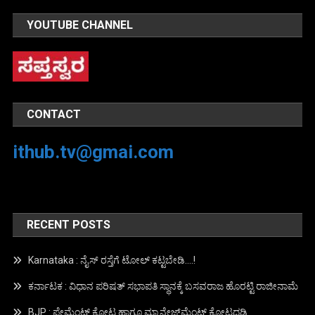
YOUTUBE CHANNEL
CONTACT
ithub.tv@gmai.com
RECENT POSTS
Karnataka : ನೈಸ್ ರಸ್ತೆಗೆ ಟೋಲ್ ಕಟ್ಟಬೇಡಿ….!
ಕರ್ನಾಟಕ : ವಿಧಾನ ಪರಿಷತ್ ಸಭಾಪತಿ ಸ್ಥಾನಕ್ಕೆ ಬಸವರಾಜ ಹೊರಟ್ಟಿ ರಾಜೀನಾಮೆ
BJP : ಪೇಮೆಂಟ್ ಕೋಟ ಹಾಗೂ ಮ್ಯಾನೇಜ್‍ಮೆಂಟ್ ಕೋಟದಡಿ