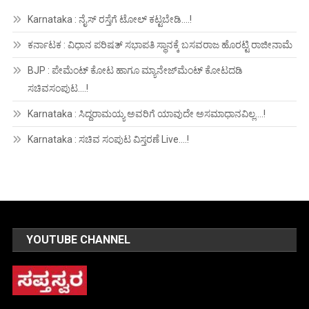
Karnataka : ನೈಸ್ ರಸ್ತೆಗೆ ಟೋಲ್ ಕಟ್ಟಬೇಡಿ….!
ಕರ್ನಾಟಕ : ವಿಧಾನ ಪರಿಷತ್ ಸಭಾಪತಿ ಸ್ಥಾನಕ್ಕೆ ಬಸವರಾಜ ಹೊರಟ್ಟಿ ರಾಜೀನಾಮೆ
BJP : ಪೇಮೆಂಟ್ ಕೋಟ ಹಾಗೂ ಮ್ಯಾನೇಜ್‍ಮೆಂಟ್ ಕೋಟದಡಿ
ಸಚಿವಸಂಪುಟ….!
Karnataka : ಸಿದ್ದರಾಮಯ್ಯ ಅವರಿಗೆ ಯಾವುದೇ ಅಸಮಾಧಾನವಿಲ್ಲ….!
Karnataka : ಸಚಿವ ಸಂಪುಟ ವಿಸ್ತರಣೆ Live….!
YOUTUBE CHANNEL