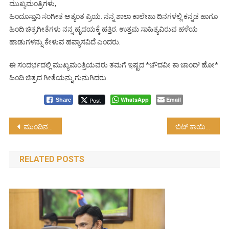
ಮುಖ್ಯಮಂತ್ರಿಗಳು,
ಹಿಂದೂಸ್ತಾನಿ ಸಂಗೀತ ಅತ್ಯಂತ ಪ್ರಿಯ. ನನ್ನ ಶಾಲಾ ಕಾಲೇಜು ದಿನಗಳಲ್ಲಿ ಕನ್ನಡ ಹಾಗೂ
ಹಿಂದಿ ಚಿತ್ರಗೀತೆಗಳು ನನ್ನ ಹೃದಯಕ್ಕೆ ಹತ್ತಿರ. ಉತ್ತಮ ಸಾಹಿತ್ಯವಿರುವ ಹಳೆಯ
ಹಾಡುಗಳನ್ನು ಕೇಳುವ ಹವ್ಯಾಸವಿದೆ ಎಂದರು.
ಈ ಸಂದರ್ಭದಲ್ಲಿ ಮುಖ್ಯಮಂತ್ರಿಯವರು ತಮಗೆ ಇಷ್ಟದ *ಚೌದವೀ ಕಾ ಚಾಂದ್ ಹೋ*
ಹಿಂದಿ ಚಿತ್ರದ ಗೀತೆಯನ್ನು ಗುನುಗಿದರು.
WhatsApp
Email
Post
Share
Post
ಮುಂದಿನ ಶೈಕ್ಷಣಿಕ ವರ್ಷದಿಂದ ‘ರಾಷ್ಟ್ರೀಯ ಶಿಕ್ಷಣ ನೀತಿ-2020’ ಜಾರಿಗೆ ಪ್ರಯತ್ನ….!
ಬಿಟ್ ಕಾಯಿನ್ ವಿಚಾರದ ಬಗ್ಗೆ ತಲೆ ಕೆಡಿಸಿಕೊಳ್ಳಬೇಡಿ ನಿಷ್ಠೆ, ದಿಟ್ಟತನದಿಂದ ಕೆಲಸ ಮಾಡಿ ಬೊಮ್ಮಾಯಿ ನಾಯಕತ್ವಕ್ಕೆ ಮೋದಿ ಸಮರ್ಥನೆ….!
navigation
RELATED POSTS