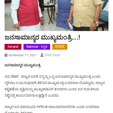
ಜನಸಾಮಾನ್ಯರ ಮುಖ್ಯಮಂತ್ರಿ….!
Genaral
National - ಕನ್ನಡ
STATE
Web Desk
November 11, 2021
ಜನಸಾಮಾನ್ಯರ ಮುಖ್ಯಮಂತ್ರಿ
ನವ ದೆಹಲಿ: ರಾಜ್ಯದ ಜನತೆ ನನ್ನನ್ನು ಒಬ್ಬ ಜನಸಾಮಾನ್ಯರ ಮುಖ್ಯಮಂತ್ರಿ ಎಂದು
ಸ್ಮರಿಸಲು ಬಯಸುವುದಾಗಿ ತಿಳಿಸಿದ ಮುಖ್ಯಮಂತ್ರಿ ಬಸವರಾಜ ಬೊಮ್ಮಾಯಿ, ರಾಜ್ಯದ
ಕಟ್ಟಕಡೆಯ ವ್ಯಕ್ತಿಯನ್ನು ಮುಖ್ಯವಾಹಿನಿಗೆ ತಂದವನು ಎಂದು ಜನ ಗುರುತಿಸುವ
ನಿಟ್ಟಿನಲ್ಲಿ ಕಾರ್ಯನಿರ್ವಹಿಸುತ್ತಿದ್ದೇನೆ ಎಂದರು.
ರಾಜ್ಯದ ಜನ ಫಲಾನುಭವಿ ಗಳಿಗಿಂತ ಪಾಲುದಾರರಾಗಬೇಕು ಎಂದು ಬಸವರಾಜ
ಬೊಮ್ಮಾಯಿ ತಿಳಿಸಿದರು.