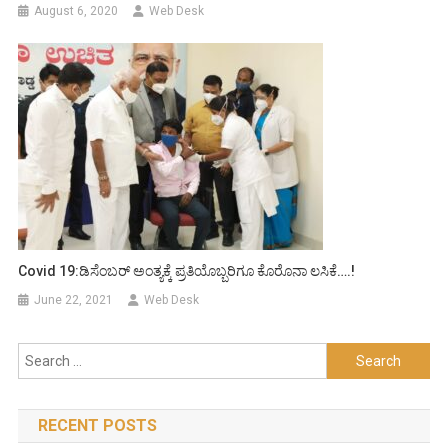
August 6, 2020
Web Desk
Covid 19:ಡಿಸೆಂಬರ್ ಅಂತ್ಯಕ್ಕೆ ಪ್ರತಿಯೊಬ್ಬರಿಗೂ ಕೊರೊನಾ ಲಸಿಕೆ….!
June 22, 2021
Web Desk
Search
for:
RECENT POSTS