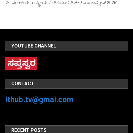
ಬೆಂಗಳೂರು : ರಾಷ್ಟ್ರೀಯ ವೇದಿಕೆಯಾದ ‘ದಿ ಹೆಚ್.ಎ.ಐ ಕಾನ್ಕ್ಲೇವ್ 2026’ ….!
YOUTUBE CHANNEL
CONTACT
ithub.tv@gmai.com
RECENT POSTS