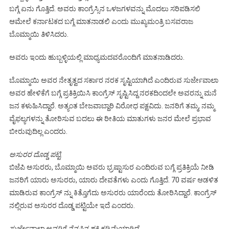
ಬಗ್ಗೆ ಏನು ಗೊತ್ತಿದೆ. ಅವರು ಕಾಂಗ್ರೆಸ್ಸಿನ ಒಳಜಗಳವನ್ನು ಮೊದಲು ಸರಿಪಡಿಸಲಿ
ಆಮೇಲೆ ಕರ್ನಾಟಕದ ಬಗ್ಗೆ ಮಾತನಾಡಲಿ ಎಂದು ಮುಖ್ಯಮಂತ್ರಿ ಬಸವರಾಜ
ಬೊಮ್ಮಾಯಿ ತಿಳಿಸಿದರು.
ಅವರು ಇಂದು ಹುಬ್ಬಳ್ಳಿಯಲ್ಲಿ ಮಾಧ್ಯಮದವರೊಂದಿಗೆ ಮಾತನಾಡಿದರು.
ಬೊಮ್ಮಾಯಿ ಅವರ ನೇತೃತ್ವದ ಸರ್ಕಾರ ನರಕ ಸೃಷ್ಟಿಯಾಗಿದೆ ಎಂದಿರುವ ಸುರ್ಜೇವಾಲಾ
ಅವರ ಹೇಳಿಕೆಗೆ ಬಗ್ಗೆ ಪ್ರತಿಕ್ರಿಯಿಸಿ ಕಾಂಗ್ರೆಸ್ ಸೃಷ್ಟಿಸಿದ್ದ ನರಕದಿಂದಲೇ ಅವರನ್ನು ಮನೆ
ಜನ ಕಳುಹಿಸಿದ್ದಾರೆ. ಅತ್ಯಂತ ಬೇಜವಾಬ್ದಾರಿ ವಿರೋಧ ಪಕ್ಷವಿದು. ಜನರಿಗೆ ತಮ್ಮ, ನಮ್ಮ
ವೈಫಲ್ಯಗಳನ್ನು ತೋರಿಸುವ ಬದಲು ಈ ರೀತಿಯ ಮಾತುಗಳು ಜನರ ಮೇಲೆ ಪ್ರಭಾವ
ಬೀರುವುದಿಲ್ಲ ಎಂದರು.
ಅಸುರರ ದೊಡ್ಡ ಪಟ್ಟಿ
ಬಿಜೆಪಿ ಅಸುರರು, ಬೊಮ್ಮಾಯಿ ಅವರು ಭ್ರಷ್ಟಾಸುರ ಎಂದಿರುವ ಬಗ್ಗೆ ಪ್ರತಿಕ್ರಿಯೆ ನೀಡಿ
ಜನರಿಗೆ ಯಾರು ಅಸುರರು, ಯಾರು ದೇವತೆಗಳು ಎಂದು ಗೊತ್ತಿದೆ. 70 ವರ್ಷ ಆಡಳಿತ
ಮಾಡಿರುವ ಕಾಂಗ್ರೆಸ್ ನ್ನು ಕಿತ್ತೊಗೆದು ಅಸುರರು ಯಾರೆಂದು ತೋರಿಸಿದ್ದಾರೆ. ಕಾಂಗ್ರೆಸ್
ನಲ್ಲಿರುವ ಅಸುರರ ದೊಡ್ಡ ಪಟ್ಟಿಯೇ ಇದೆ ಎಂದರು.
ಸುರ್ಜೇವಾಲಾ ಅವರಿಗೆ ನೆನಪಿನ ಶಕ್ತಿ ಕಡಿಮೆಯಾಗಿದೆ.