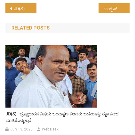
Post
JD(S) :ಲಕ್ಷ ಕಾರ್ಯಕರ್ತರ ಜತೆ ಏಕಕಾಲಕ್ಕೆ ಕಾನ್ಫರೆನ್ಸ್ ಕಾಲ್…!
ಕಾಂಗ್ರೆಸ್ :ರಾಜ್ಯದಲ್ಲಿ ರಾಜಕೀಯ ಬದಲಾವಣೆ ಗಾಳಿ…!
navigation
RELATED POSTS
JD(S) : ಭ್ರಷ್ಟಾಚಾರದ ವಿಷಯ ಬಂದಾಕ್ಷಣ ಕೆಲವರು ಜಾತಿಯನ್ನೇ ರಕ್ಷಾ ಕವಚ
ಮಾಡಿಕೊಳ್ಳುತ್ತಾರೆ…!
July 13, 2023
Web Desk