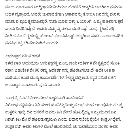
ನಕಲು ಮಾಡುವಾಗ ಬುದ್ದಿ ಇರಬೇಕೆಂದಿರುವ ಹೇಳಿಕೆಗೆ ಉತ್ತರಿಸಿ ಅವರಿಗೂ ನಮಗೂ
ಬಹಳ ವ್ಯತ್ಯಾವಿದೆ. ಅವರು ಚುನಾವಣೆಗಾಗಿ ಆಕಾಶವನ್ನು ತೋರಿಸಿ ಜನರನ್ನು ಮರಳು
ಮಾಡುವ ಪ್ರಯತ್ನ ಮಾಡಿದ್ದಾರೆ. ನಾವು ಯಾವುದಕ್ಕಾಗಿ, ಯಾರಿಗೆ, ಎಷ್ಟು ಹಣವಾಗುತ್ತದೆ
ಎಂದು ವಿವರಿಸಿದ್ದೇವೆ. ಅವರು ನಮ್ಮನ್ನು ನಕಲು ಮಾಡಿದ್ದಾರೆ. ನಾವು ಗೃಹಿಣಿ ಶಕ್ತಿ
ನೀಡಿದ ಮೇಲೆ ಗೃಹಲಕ್ಷ್ಮಿ ಯೋಜನೆ ಘೋಷಿಸಿದ್ದಾರೆ. ಆದ್ದರಿಂದ ಸುರ್ಜೇವಾಲಾ ಅವರಿಗೆ
ನೆನಪಿನ ಶಕ್ತಿ ಕಡಿಮೆಯಾಗಿದೆ ಎಂದರು.
ಅನುಷ್ಠಾನ ಸಮಿತಿ ರಚನೆ
ಕಳೆದ ಬಾರಿ ಆಯವ್ಯಯ ಅನುಷ್ಠಾನಕ್ಕೆ ಮುಖ್ಯ ಕಾರ್ಯದರ್ಶಿಗಳ ನೇತೃತ್ವದಲ್ಲಿ ಸಮಿತಿ
ರಚಿಸಿ ಬಹುತೇಕ ಶೇ 90 ರಷ್ಟು ಆದೇಶಗಳನ್ನು ಹೊರಡಿಸಲಾಗಿದೆ. ಅದೇ ರೀತಿ ಈ
ಬಾರಿಯೂ ಕೂಡ ಮುಖ್ಯ ಕಾರ್ಯದರ್ಶಿಗಳ ನೇತೃತ್ವದಲ್ಲಿ ಅನುಷ್ಠಾನ ಸಮಿತಿ ರಚಿಸಿ
ಅನುಷ್ಠಾನ ಮಾಡಲಾಗುವುದು ಎಂದರು.
ಕಾಂಗ್ರೆಸ್ಸಿನವರ ಕಿವಿಗಳ ಮೇಲೆ ಶಾಶ್ವತವಾಗಿ ಹೂವಿರಲಿದೆ
ವಿರೋಧ ಪಕ್ಷದವರು ಕಿವಿ ಮೇಲೆ ಹೂವಿಟ್ಟುಕೊಳ್ಳುವ ಅಭಿಯಾನ ಆರಂಭಿಸಿರುವ ಬಗ್ಗೆ
ಉತ್ತರಿಸಿ ಇಷ್ಟು ದಿನ ಜನರಿಗೆ ಅವರು ಕಿವಿ ಮೇಲೆ ಹೂವಿಟ್ಟಿದ್ದು, ಇನ್ನು ಮುಂದೆ ಜನ
ನಿಮಗೆ ಕಿವಿ ಮೇಲೆ ಹೂವಿಡುತ್ತಾಋಎ ಎಂದು ವಿಧಾನಸಭೆಯಲ್ಲಿಯೇ ಉತ್ತರಿಸಿದ್ದೇನೆ.
ಶಾಶ್ವತವಾಗಿ ಅವರ ಕಿವಿಗಳ ಮೇಲೆ ಹೂವಿರಲಿದೆ. ಚುನಾವಣೆಯಾದ ನಂತರ ಅವರ