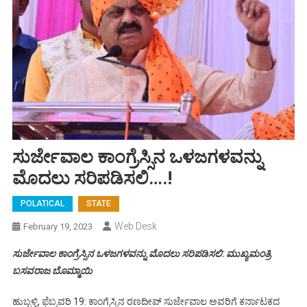
ಸುರ್ಜೇವಾಲ ಕಾಂಗ್ರೆಸ್ಸಿನ ಒಳಜಗಳವನ್ನು
ಮೊದಲು ಸರಿಪಡಿಸಲಿ….!
POLATICAL
STATE
Web Desk
February 19, 2023
ಸುರ್ಜೇವಾಲ ಕಾಂಗ್ರೆಸ್ಸಿನ ಒಳಜಗಳವನ್ನು ಮೊದಲು ಸರಿಪಡಿಸಲಿ: ಮುಖ್ಯಮಂತ್ರಿ
ಬಸವರಾಜ ಬೊಮ್ಮಾಯಿ
ಹುಬ್ಬಳ್ಳಿ, ಫೆಬ್ರವರಿ 19: ಕಾಂಗ್ರೆಸ್ಸಿನ ರಣದೀಪ್ ಸುರ್ಜೇವಾಲ ಅವರಿಗೆ ಕರ್ನಾಟಕದ