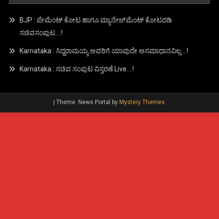
BJP : ಪೇಮೆಂಟ್ ಕೋಟ ಹಾಗೂ ಮ್ಯಾನೇಜ್‍ಮೆಂಟ್ ಕೋಟದಡಿ
ಸಚಿವಸಂಪುಟ….!
Karnataka : ಸಿದ್ದರಾಮಯ್ಯ ಅವರಿಗೆ ಯಾವುದೇ ಅಸಮಾಧಾನವಿಲ್ಲ….!
Karnataka : ಸಚಿವ ಸಂಪುಟ ವಿಸ್ತರಣೆ Live….!
|
Theme: News Portal by
Mystery Themes
.