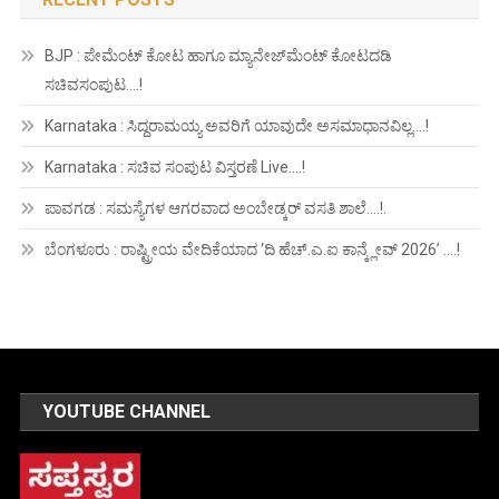
BJP : ಪೇಮೆಂಟ್ ಕೋಟ ಹಾಗೂ ಮ್ಯಾನೇಜ್‍ಮೆಂಟ್ ಕೋಟದಡಿ
ಸಚಿವಸಂಪುಟ….!
Karnataka : ಸಿದ್ದರಾಮಯ್ಯ ಅವರಿಗೆ ಯಾವುದೇ ಅಸಮಾಧಾನವಿಲ್ಲ….!
Karnataka : ಸಚಿವ ಸಂಪುಟ ವಿಸ್ತರಣೆ Live….!
ಪಾವಗಡ : ಸಮಸ್ಯೆಗಳ ಆಗರವಾದ ಅಂಬೇಡ್ಕರ್ ವಸತಿ ಶಾಲೆ….!.
ಬೆಂಗಳೂರು : ರಾಷ್ಟ್ರೀಯ ವೇದಿಕೆಯಾದ ‘ದಿ ಹೆಚ್.ಎ.ಐ ಕಾನ್ಕ್ಲೇವ್ 2026’ ….!
YOUTUBE CHANNEL