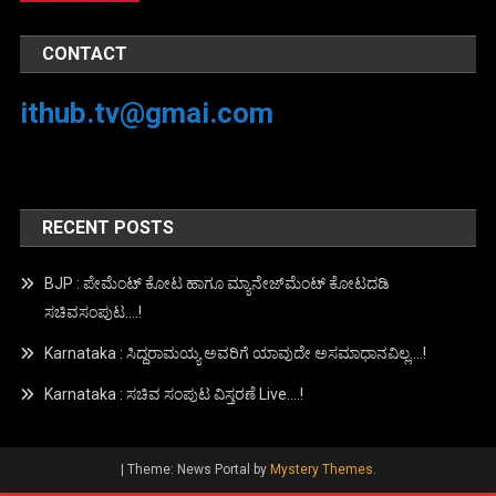
CONTACT
ithub.tv@gmai.com
RECENT POSTS
BJP : ಪೇಮೆಂಟ್ ಕೋಟ ಹಾಗೂ ಮ್ಯಾನೇಜ್‍ಮೆಂಟ್ ಕೋಟದಡಿ
ಸಚಿವಸಂಪುಟ….!
Karnataka : ಸಿದ್ದರಾಮಯ್ಯ ಅವರಿಗೆ ಯಾವುದೇ ಅಸಮಾಧಾನವಿಲ್ಲ….!
Karnataka : ಸಚಿವ ಸಂಪುಟ ವಿಸ್ತರಣೆ Live….!
|
Theme: News Portal by
Mystery Themes
.