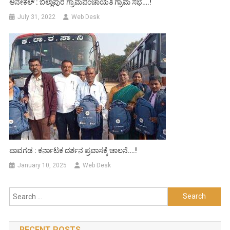
ಆನೇಕಲ್ : ಬಿಲ್ಲಾಪುರ ಗ್ರಾಮಪಂಚಾಯತಿ ಗ್ರಾಮ ಸಭೆ….!
July 31, 2022
Web Desk
ಪಾವಗಡ : ಕರ್ನಾಟಕ ದರ್ಶನ ಪ್ರವಾಸಕ್ಕೆ ಚಾಲನೆ….!
January 10, 2025
Web Desk
Search
for:
RECENT POSTS