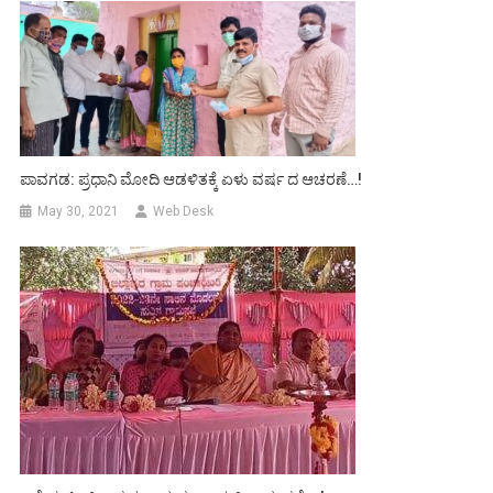
ಪಾವಗಡ: ಪ್ರಧಾನಿ ಮೋದಿ ಆಡಳಿತಕ್ಕೆ ಏಳು ವರ್ಷ ದ ಆಚರಣೆ…!
May 30, 2021
Web Desk