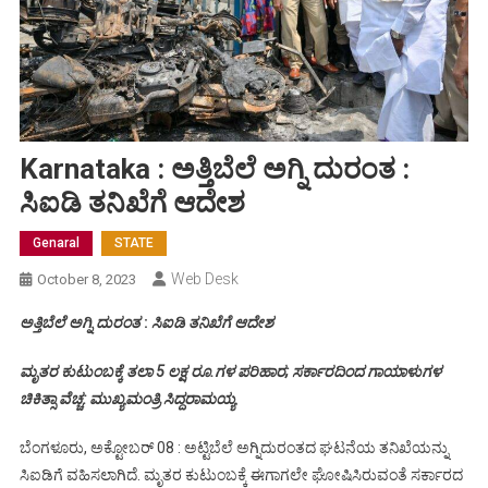
Karnataka : ಅತ್ತಿಬೆಲೆ ಅಗ್ನಿ ದುರಂತ :
ಸಿಐಡಿ ತನಿಖೆಗೆ ಆದೇಶ
Genaral
STATE
Web Desk
October 8, 2023
ಅತ್ತಿಬೆಲೆ ಅಗ್ನಿ ದುರಂತ
:
ಸಿಐಡಿ ತನಿಖೆಗೆ ಆದೇಶ
ಮೃತರ ಕುಟುಂಬಕ್ಕೆ ತಲಾ 5 ಲಕ್ಷ ರೂ.ಗಳ ಪರಿಹಾರ; ಸರ್ಕಾರದಿಂದ ಗಾಯಾಳುಗಳ
ಚಿಕಿತ್ಸಾ ವೆಚ್ಚ: ಮುಖ್ಯಮಂತ್ರಿ ಸಿದ್ದರಾಮಯ್ಯ
ಬೆಂಗಳೂರು, ಅಕ್ಟೋಬರ್ 08 : ಅಟ್ಟಿಬೆಲೆ ಅಗ್ನಿದುರಂತದ ಘಟನೆಯ ತನಿಖೆಯನ್ನು
ಸಿಐಡಿಗೆ ವಹಿಸಲಾಗಿದೆ. ಮೃತರ ಕುಟುಂಬಕ್ಕೆ ಈಗಾಗಲೇ ಘೋಷಿಸಿರುವಂತೆ ಸರ್ಕಾರದ