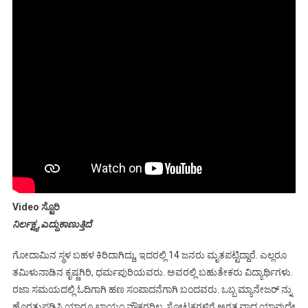
Video ಸ್ಟೊರಿ
ನಿರ್ಲಕ್ಷ್ಯ ಎದ್ದುಕಾಣುತ್ತಿದೆ
ಗೋದಾಮಿನ ಸ್ಥಳ ಬಹಳ ಕಿರಿದಾಗಿದ್ದು, ಇದರಲ್ಲಿ 14 ಜನರು ಮೃತಪಟ್ಟಿದ್ದಾರೆ. ಎಲ್ಲರೂ
ತಮಿಳುನಾಡಿನ ಕೃಷ್ಣಗಿರಿ, ಧರ್ಮಪುರಿಯವರು. ಅವರಲ್ಲಿ ಬಹುತೇಕರು ವಿದ್ಯಾರ್ಥಿಗಳು.
ರಜಾ ಸಮಯದಲ್ಲಿ ಓದಿಗಾಗಿ ಹಣ ಸಂಪಾದನೆಗಾಗಿ ಬಂದವರು. ಒಬ್ಬ ಮ್ಯಾನೇಜರ್ ನ್ನು
ಹೊರತುಪಡಿಸಿ ಯಾರೂ ಖಾಯಂ ನೌಕರರಿಲ್ಲ. ಸ್ಫೋಟಕಗಳಿಗೆ ಅಗತ್ಯವಾದ ಯಾವುದೇ