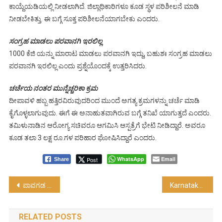
ಕಾಯ್ದೆಯಡಿಯಲ್ಲಿ ನೀಡಲಾಗಿದೆ. ಜಿಲ್ಲಾಧಿಕಾರಿಗಳೂ ಕೂಡ ಸ್ಥಳ ಪರಿಶೀಲನೆ ಮಾಡಿ
ನೀಡಬೇಕಿತ್ತು. ಈ ಬಗ್ಗೆ ಸೂಕ್ತ ಪರಿಶೀಲನೆಯಾಗಬೇಕು ಎಂದರು.
ಸಂಗ್ರಹ ಮಾಡಲು ಪರವಾನಗಿ ಇರಲಿಲ್ಲ
1000 ಕೆಜಿ ಯನ್ನು ಮಾರಾಟ ಮಾಡಲು ಪರವಾನಗಿ ಇದ್ದು, ಬಹುಶಃ ಸಂಗ್ರಹ ಮಾಡಲು
ಪರವಾನಗಿ ಇರಲಿಲ್ಲ ಎಂದು ಪ್ರಶ್ನೆಯೊಂದಕ್ಕೆ ಉತ್ತರಿಸಿದರು.
ಚರ್ಚೆಯ ನಂತರ ಮುನ್ನೆಚ್ಚರಿಕಾ ಕ್ರಮ
ದೀಪಾವಳಿ ಹಬ್ಬ ಹತ್ತಿರವಿರುವುದರಿಂದ ಮುಂದೆ ಅಗತ್ಯ ಕ್ರಮಗಳನ್ನು ಚರ್ಚೆ ಮಾಡಿ
ಕೈಗೊಳ್ಳಲಾಗುವುದು. ಈಗೆ ಈ ಅನಾಹುತವಾಗಿರುವ ಬಗ್ಗೆ ತನಿಖೆ ಯಾಗುತ್ತದೆ ಎಂದರು.
ತಮಿಳುನಾಡಿನ ಆರೋಗ್ಯ ಸಚಿವರೂ ಆಗಮಿಸಿ ಆಸ್ಪತ್ರೆಗೆ ಭೇಟಿ ನೀಡಿದ್ದಾರೆ. ಅವರೂ
ಕೂಡ ತಲಾ 3 ಲಕ್ಷ ರೂ.ಗಳ ಪರಿಹಾರ ಘೋಷಿಸಿದ್ದಾರೆ ಎಂದರು.
WhatsApp
Email
Post
Share
Post
ಪಾವಗಡ : ಜಿಲ್ಲಾ ಮಟ್ಟದ ಕ್ರೀಡಾಕೂಟ ಮುಕ್ತಾಯ…!
Karnataka : ಮುಖ್ಯಮಂತ್ರಿ ಸಿದ್ದರಾಮಯ್ಯ ಮಾಜಿ ಪ್ರಧಾನಿ ದೇವೇಗೌಡರ ಅನಿರೀಕ್ಷಿತ ಭೇಟಿ….!
navigation
RELATED POSTS