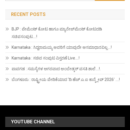
for:
RECENT POSTS
BJP : ಪೇಮೆಂಟ್ ಕೋಟ ಹಾಗೂ ಮ್ಯಾನೇಜ್‍ಮೆಂಟ್ ಕೋಟದಡಿ
ಸಚಿವಸಂಪುಟ….!
Karnataka : ಸಿದ್ದರಾಮಯ್ಯ ಅವರಿಗೆ ಯಾವುದೇ ಅಸಮಾಧಾನವಿಲ್ಲ….!
Karnataka : ಸಚಿವ ಸಂಪುಟ ವಿಸ್ತರಣೆ Live….!
ಪಾವಗಡ : ಸಮಸ್ಯೆಗಳ ಆಗರವಾದ ಅಂಬೇಡ್ಕರ್ ವಸತಿ ಶಾಲೆ….!.
ಬೆಂಗಳೂರು : ರಾಷ್ಟ್ರೀಯ ವೇದಿಕೆಯಾದ ‘ದಿ ಹೆಚ್.ಎ.ಐ ಕಾನ್ಕ್ಲೇವ್ 2026’ ….!
YOUTUBE CHANNEL