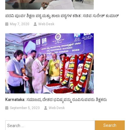
ಪದವಿ ಪೂರ್ವ ಶಿಕ್ಷಣ ಪಠ್ಯ ಮತ್ತು ಶಾಲಾ ಪಠ್ಯಗಳ ಕಡಿತ: ಸಚಿವ ಸುರೇಶ್ ಕುಮಾರ್
May 7, 2020
Web Desk
Karnataka: ಸಮಾಜದ, ದೇಶದ ಭವಿಷ್ಯವನ್ನು ರೂಪಿಸುವವರು ಶಿಕ್ಷಕರು
September 5, 2023
Web Desk
Search