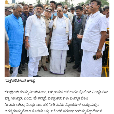
ಸೂಕ್ತ ಪರಿಶೀಲನೆ ಅಗತ್ಯ
ಜಿಲ್ಲಾಧಿಕಾರಿ ಗಳನ್ನು ವಿಚಾರಿಸಿದಾಗ, ಅಗ್ನಿಶಾಮಕ ದಳ ಹಾಗೂ ಪೊಲೀಸ್ ನಿರಾಕ್ಷೇಪಣಾ
ಪತ್ರ ನೀಡಿದ್ದರು ಎಂದು ಹೇಳಿದ್ದಾರೆ. ಜಿಲ್ಲಾಧಿಕಾರಿ ಗಳು ಖುದ್ದಾಗಿ ಭೇಟಿ
ನೀಡಬೇಕಾಗಿತ್ತು. ನಿರಾಕ್ಷೇಪಣಾ ಪತ್ರ ನೀಡಿದವರು ಸ್ಫೋಟಕಗಳ ಕಾಯ್ದೆಯಲ್ಲಿನ
ಅಗತ್ಯಗಳನ್ನು ನೋಡಿ ಕೊಡಬೇಕಿತ್ತು. ಏಕೆಂದರೆ ಪರವಾನಗಿಯನ್ನು ಸ್ಫೋಟಕಗಳ