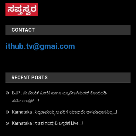
CONTACT
ithub.tv@gmai.com
RECENT POSTS
BJP : ಪೇಮೆಂಟ್ ಕೋಟ ಹಾಗೂ ಮ್ಯಾನೇಜ್‍ಮೆಂಟ್ ಕೋಟದಡಿ
ಸಚಿವಸಂಪುಟ….!
Karnataka : ಸಿದ್ದರಾಮಯ್ಯ ಅವರಿಗೆ ಯಾವುದೇ ಅಸಮಾಧಾನವಿಲ್ಲ….!
Karnataka : ಸಚಿವ ಸಂಪುಟ ವಿಸ್ತರಣೆ Live….!