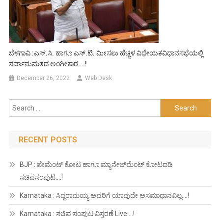
ಬೆಳಗಾವಿ :ಎಸ್.ಸಿ. ಹಾಗೂ ಎಸ್.ಟಿ. ಮೀಸಲು ಹೆಚ್ಚಳ ವಿಧೇಯಕವಿಧಾನಸಭೆಯಲ್ಲಿ
ಸರ್ವಾನುಮತದ ಅಂಗೀಕಾರ….!
December 26, 2022
Web Desk
Search
for:
RECENT POSTS
BJP : ಪೇಮೆಂಟ್ ಕೋಟ ಹಾಗೂ ಮ್ಯಾನೇಜ್‍ಮೆಂಟ್ ಕೋಟದಡಿ
ಸಚಿವಸಂಪುಟ….!
Karnataka : ಸಿದ್ದರಾಮಯ್ಯ ಅವರಿಗೆ ಯಾವುದೇ ಅಸಮಾಧಾನವಿಲ್ಲ….!
Karnataka : ಸಚಿವ ಸಂಪುಟ ವಿಸ್ತರಣೆ Live….!