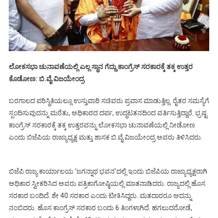
ಲೋಕಸಭಾ ಚುನಾವಣೆಯಲ್ಲಿ ಎಲ್ಲ ಸ್ಥಾನ ಗೆದ್ದು ಕಾಂಗ್ರೆಸ್ ಸರಕಾರಕ್ಕೆ ತಕ್ಕ ಉತ್ತರ
ಕೊಡೋಣ: ಬಿ.ವೈ.ವಿಜಯೇಂದ್ರ
.
ಬರಗಾಲದ ಪರಿಸ್ಥಿತಿಯಲ್ಲೂ ಉಸ್ತುವಾರಿ ಸಚಿವರು ಪ್ರವಾಸ ಮಾಡುತ್ತಿಲ್ಲ. ರೈತರ ಸಮಸ್ಯೆಗೆ
ಸ್ಪಂದಿಸುವುದನ್ನು ಮರೆತು, ಅಧಿಕಾರದ ದರ್ಪ, ಉದ್ಧಟತನದಿಂದ ವರ್ತಿಸುತ್ತಿದ್ದಾರೆ. ಭ್ರಷ್ಟ
ಕಾಂಗ್ರೆಸ್ ಸರಕಾರಕ್ಕೆ ತಕ್ಕ ಉತ್ತರವನ್ನು ಲೋಕಸಭಾ ಚುನಾವಣೆಯಲ್ಲಿ ನೀಡೋಣ
ಎಂದು ಬಿಜೆಪಿಯ ರಾಜ್ಯಾಧ್ಯಕ್ಷ ಮತ್ತು ಶಾಸಕ ಬಿ.ವೈ.ವಿಜಯೇಂದ್ರ ಅವರು ತಿಳಿಸಿದರು.
ಬಿಜೆಪಿ ರಾಜ್ಯ ಕಾರ್ಯಾಲಯ ‘ಜಗನ್ನಾಥ ಭವನ’ದಲ್ಲಿ ಇಂದು ಬಿಜೆಪಿಯ ರಾಜ್ಯಾಧ್ಯಕ್ಷರಾಗಿ
ಅಧಿಕಾರ ಸ್ವೀಕರಿಸಿದ ಅವರು ಪತ್ರಿಕಾಗೋಷ್ಠಿಯಲ್ಲಿ ಮಾತನಾಡಿದರು. ರಾಜ್ಯದಲ್ಲಿ ಹೊಸ
ಸರಕಾರ ಬಂದಿದೆ. ಶೇ 40 ಸರಕಾರ ಎಂದು ಟೀಕಿಸಿದ್ದರು. ಮತದಾರರೂ ಅದನ್ನು
ನಂಬಿದರು. ಹೊಸ ಕಾಂಗ್ರೆಸ್ ಸರಕಾರ ಬಂದು 6 ತಿಂಗಳಾಗಿದೆ. ಹಗಲುದರೋಡೆ,