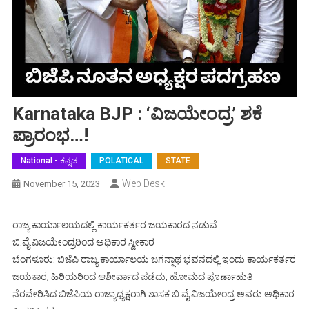
Karnataka BJP : ‘ವಿಜಯೇಂದ್ರ’ ಶಕೆ
ಪ್ರಾರಂಭ…!
National - ಕನ್ನಡ
POLATICAL
STATE
Web Desk
November 15, 2023
ರಾಜ್ಯ ಕಾರ್ಯಾಲಯದಲ್ಲಿ ಕಾರ್ಯಕರ್ತರ ಜಯಕಾರದ ನಡುವೆ
ಬಿ.ವೈ.ವಿಜಯೇಂದ್ರರಿಂದ ಅಧಿಕಾರ ಸ್ವೀಕಾರ
ಬೆಂಗಳೂರು: ಬಿಜೆಪಿ ರಾಜ್ಯ ಕಾರ್ಯಾಲಯ ಜಗನ್ನಾಥ ಭವನದಲ್ಲಿ ಇಂದು ಕಾರ್ಯಕರ್ತರ
ಜಯಕಾರ, ಹಿರಿಯರಿಂದ ಆಶೀರ್ವಾದ ಪಡೆದು, ಹೋಮದ ಪೂರ್ಣಾಹುತಿ
ನೆರವೇರಿಸಿದ ಬಿಜೆಪಿಯ ರಾಜ್ಯಾಧ್ಯಕ್ಷರಾಗಿ ಶಾಸಕ ಬಿ.ವೈ.ವಿಜಯೇಂದ್ರ ಅವರು ಅಧಿಕಾರ