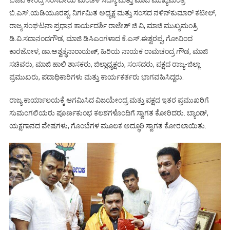
ಬಿಜೆಪಿ ಕೇಂದ್ರ ಸಂಸದೀಯ ಮಂಡಳಿ ಸದಸ್ಯ ಮತ್ತು ಮಾಜಿ ಮುಖ್ಯಮಂತ್ರಿ
ಬಿ.ಎಸ್.ಯಡಿಯೂರಪ್ಪ, ನಿರ್ಗಮಿತ ಅಧ್ಯಕ್ಷ ಮತ್ತು ಸಂಸದ ನಳಿನ್‍ಕುಮಾರ್ ಕಟೀಲ್,
ರಾಜ್ಯ ಸಂಘಟನಾ ಪ್ರಧಾನ ಕಾರ್ಯದರ್ಶಿ ರಾಜೇಶ್ ಜಿ.ವಿ, ಮಾಜಿ ಮುಖ್ಯಮಂತ್ರಿ
ಡಿ.ವಿ.ಸದಾನಂದಗೌಡ, ಮಾಜಿ ಡಿಸಿಎಂಗಳಾದ ಕೆ.ಎಸ್.ಈಶ್ವರಪ್ಪ, ಗೋವಿಂದ
ಕಾರಜೋಳ, ಡಾ.ಅಶ್ವತ್ಥನಾರಾಯಣ್, ಹಿರಿಯ ನಾಯಕ ರಾಮಚಂದ್ರ ಗೌಡ, ಮಾಜಿ
ಸಚಿವರು, ಮಾಜಿ ಹಾಲಿ ಶಾಸಕರು, ಜಿಲ್ಲಾಧ್ಯಕ್ಷರು, ಸಂಸದರು, ಪಕ್ಷದ ರಾಜ್ಯ-ಜಿಲ್ಲಾ
ಪ್ರಮುಖರು, ಪದಾಧಿಕಾರಿಗಳು ಮತ್ತು ಕಾರ್ಯಕರ್ತರು ಭಾಗವಹಿಸಿದ್ದರು.
ರಾಜ್ಯ ಕಾರ್ಯಾಲಯಕ್ಕೆ ಆಗಮಿಸಿದ ವಿಜಯೇಂದ್ರ ಮತ್ತು ಪಕ್ಷದ ಇತರ ಪ್ರಮುಖರಿಗೆ
ಸುಮಂಗಲಿಯರು ಪೂರ್ಣಕುಂಭ ಕಲಶಗಳೊಂದಿಗೆ ಸ್ವಾಗತ ಕೋರಿದರು. ಬ್ಯಾಂಡ್,
ಯಕ್ಷಗಾನದ ವೇಷಗಳು, ಗೊಂಬೆಗಳ ಮೂಲಕ ಅದ್ಧೂರಿ ಸ್ವಾಗತ ಕೋರಲಾಯಿತು.