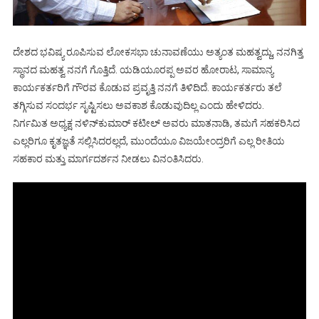
ದೇಶದ ಭವಿಷ್ಯ ರೂಪಿಸುವ ಲೋಕಸಭಾ ಚುನಾವಣೆಯು ಅತ್ಯಂತ ಮಹತ್ವದ್ದು, ನನಗಿತ್ತ
ಸ್ಥಾನದ ಮಹತ್ವ ನನಗೆ ಗೊತ್ತಿದೆ. ಯಡಿಯೂರಪ್ಪ ಅವರ ಹೋರಾಟ, ಸಾಮಾನ್ಯ
ಕಾರ್ಯಕರ್ತರಿಗೆ ಗೌರವ ಕೊಡುವ ಪ್ರವೃತ್ತಿ ನನಗೆ ತಿಳಿದಿದೆ. ಕಾರ್ಯಕರ್ತರು ತಲೆ
ತಗ್ಗಿಸುವ ಸಂದರ್ಭ ಸೃಷ್ಟಿಸಲು ಅವಕಾಶ ಕೊಡುವುದಿಲ್ಲ ಎಂದು ಹೇಳಿದರು.
ನಿರ್ಗಮಿತ ಅಧ್ಯಕ್ಷ ನಳಿನ್‍ಕುಮಾರ್ ಕಟೀಲ್ ಅವರು ಮಾತನಾಡಿ, ತಮಗೆ ಸಹಕರಿಸಿದ
ಎಲ್ಲರಿಗೂ ಕೃತಜ್ಞತೆ ಸಲ್ಲಿಸಿದರಲ್ಲದೆ, ಮುಂದೆಯೂ ವಿಜಯೇಂದ್ರರಿಗೆ ಎಲ್ಲ ರೀತಿಯ
ಸಹಕಾರ ಮತ್ತು ಮಾರ್ಗದರ್ಶನ ನೀಡಲು ವಿನಂತಿಸಿದರು.