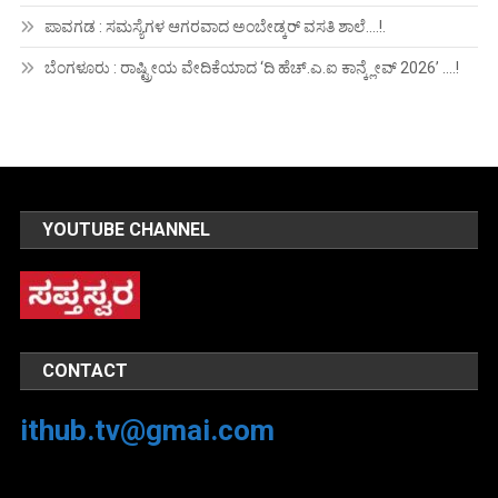
ಪಾವಗಡ : ಸಮಸ್ಯೆಗಳ ಆಗರವಾದ ಅಂಬೇಡ್ಕರ್ ವಸತಿ ಶಾಲೆ….!.
ಬೆಂಗಳೂರು : ರಾಷ್ಟ್ರೀಯ ವೇದಿಕೆಯಾದ ‘ದಿ ಹೆಚ್.ಎ.ಐ ಕಾನ್ಕ್ಲೇವ್ 2026’ ….!
YOUTUBE CHANNEL
CONTACT
ithub.tv@gmai.com