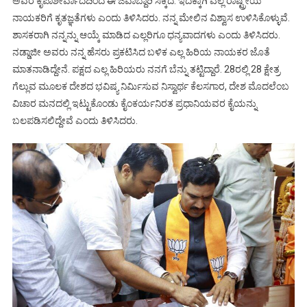
ಅವರ ಕೃಪಾಶೀರ್ವಾದದಿಂದ ಈ ಜವಾಬ್ದಾರಿ ಸಿಕ್ಕಿದೆ. ಇದಕ್ಕಾಗಿ ಎಲ್ಲ ರಾಷ್ಟ್ರೀಯ
ನಾಯಕರಿಗೆ ಕೃತಜ್ಞತೆಗಳು ಎಂದು ತಿಳಿಸಿದರು. ನನ್ನ ಮೇಲಿನ ವಿಶ್ವಾಸ ಉಳಿಸಿಕೊಳ್ಳುವೆ.
ಶಾಸಕರಾಗಿ ನನ್ನನ್ನು ಆಯ್ಕೆ ಮಾಡಿದ ಎಲ್ಲರಿಗೂ ಧನ್ಯವಾದಗಳು ಎಂದು ತಿಳಿಸಿದರು.
ನಡ್ಡಾಜೀ ಅವರು ನನ್ನ ಹೆಸರು ಪ್ರಕಟಿಸಿದ ಬಳಿಕ ಎಲ್ಲ ಹಿರಿಯ ನಾಯಕರ ಜೊತೆ
ಮಾತನಾಡಿದ್ದೇನೆ. ಪಕ್ಷದ ಎಲ್ಲ ಹಿರಿಯರು ನನಗೆ ಬೆನ್ನು ತಟ್ಟಿದ್ದಾರೆ. 28ರಲ್ಲಿ 28 ಕ್ಷೇತ್ರ
ಗೆಲ್ಲುವ ಮೂಲಕ ದೇಶದ ಭವಿಷ್ಯ ನಿರ್ಮಿಸುವ ನಿಸ್ವಾರ್ಥ ಕೆಲಸಗಾರ, ದೇಶ ಮೊದಲೆಂಬ
ವಿಚಾರ ಮನದಲ್ಲಿ ಇಟ್ಟುಕೊಂಡು ಕೈಂಕರ್ಯನಿರತ ಪ್ರಧಾನಿಯವರ ಕೈಯನ್ನು
ಬಲಪಡಿಸಲಿದ್ದೇವೆ ಎಂದು ತಿಳಿಸಿದರು.