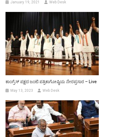
January 19, 2021
Web Desk
ಕಾಂಗ್ರೆಸ್ ಪಕ್ಷದ ಜಂಟಿ‌ ಪತ್ರಿಕಾಗೋಷ್ಠಿಯ ನೇರಪ್ರಸಾರ – Live
May 13, 2023
Web Desk