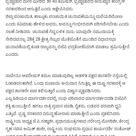
ಭ್ರಷ್ಟಾಚಾರ ಮೇರೆ ಮೀರಿದೆ. ಶೇ 40 ಕಮಿಷನ್, ಭ್ರಷ್ಟಾಚಾರದ ಅನುಷ್ಠಾನ ಕಾಂಗ್ರೆಸ್
ಸರಕಾರದಿಂದ ಆಗುತ್ತಿದೆ ಎಂದು ಆಕ್ಷೇಪಿಸಿದರು.
ಜಿಲ್ಲಾ ಪಂಚಾಯಿತಿ, ತಾಲ್ಲೂಕು ಪಂಚಾಯಿತಿ ಚುನಾವಣೆಯನ್ನೂ ಮರೆಯದಿರೋಣ
ಎಂದು ಕಿವಿಮಾತು ಹೇಳಿದ ಅವರು, ಅವನ್ನೂ ಗಂಭೀರವಾಗಿ ಪರಿಗಣಿಸಬೇಕು ಎಂದು
ಸಲಹೆ ನೀಡಿದರು. ಚುನಾವಣೆ ಗೆದ್ದ ಬಳಿಕ ನಾನು ಯಾವುದೇ ಸಮುದಾಯಕ್ಕೆ
ಸೇರಿದವನಲ್ಲ. 28ಕ್ಕೆ 28 ಕ್ಷೇತ್ರ ಗೆಲ್ಲುವ ಜೊತೆಜೊತೆಗೆ ಮುಂದಿನ ವಿಧಾನಸಭಾ
ಚುನಾವಣೆಯಲ್ಲಿ ಕೂಡ ರಾಜ್ಯವನ್ನು ಬಿಜೆಪಿ ಭದ್ರಕೋಟೆಯಾಗಿ ಮಾಡಲು ಶ್ರಮಿಸುತ್ತೇನೆ
ಎಂದರು.
ನಾವೇನೂ ಆಪರೇಷನ್ ಕಮಲ ಮಾಡುವುದಿಲ್ಲ. ಆಡಳಿತ ಪಕ್ಷದ ಶಾಸಕರೇ ರಸ್ತೆಯಲ್ಲಿ
ಓಡಾಡದಂತಾಗಿದೆ. ಒಂದು ರೂಪಾಯಿ ಅನುದಾನ ಸಿಗುತ್ತಿಲ್ಲ. ಈ ದುಷ್ಟ ಸರಕಾರಕ್ಕೆ ಆ
ಪಕ್ಷದ ಶಾಸಕರೇ ಪಾಠ ಕಲಿಸುತ್ತಾರೆ ಎಂದು ವಿಶ್ವಾಸ ವ್ಯಕ್ತಪಡಿಸಿದರು.
ಎಲ್ಲ ಹಿರಿಯರ ಮಾರ್ಗದರ್ಶನದಲ್ಲಿ, ಸಂಘ ಪರಿವಾರದ ಮಾರ್ಗದರ್ಶನದಡಿ ಬಿಜೆಪಿಗೆ
ಶಕ್ತಿ ತುಂಬುತ್ತೇನೆ. ಹಗಲು ರಾತ್ರಿ ಪ್ರವಾಸ ಮಾಡಿ, ರೈತರು, ಬಡವರ ಪರವಾಗಿ ಧ್ವನಿ
ಎತ್ತುವೆ. ಭ್ರಷ್ಟ ಸರಕಾರದ ವಿರುದ್ಧ ಹೋರಾಟ ಮಾಡುತ್ತೇನೆ ಎಂದು ಪ್ರಕಟಿಸಿದರು.
ರಾಷ್ಟ್ರೀಯ ಅಧ್ಯಕ್ಷ ಜೆ.ಪಿ.ನಡ್ಡಾಜೀ, ಪ್ರಧಾನಮಂತ್ರಿಗಳಾದ ನರೇಂದ್ರ ಮೋದಿಜೀ, ಕೇಂದ್ರ
ಗೃಹ ಸಚಿವ ಅಮಿತ್ ಶಾಜೀ, ರಾಷ್ಟ್ರೀಯ ಸಂಘಟನಾ ಪ್ರಧಾನ ಕಾರ್ಯದರ್ಶಿ ಸಂತೋಷ್