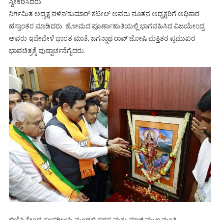
ಸ್ವೀಕರಿಸಿದರು.
ನಿರ್ಗಮಿತ ಅಧ್ಯಕ್ಷ ನಳಿನ್‍ಕುಮಾರ್ ಕಟೀಲ್ ಅವರು ನೂತನ ಅಧ್ಯಕ್ಷರಿಗೆ ಅಧಿಕಾರ
ಹಸ್ತಾಂತರ ಮಾಡಿದರು. ಹೋಮದ ಪೂರ್ಣಾಹುತಿಯಲ್ಲಿ ಭಾಗವಹಿಸಿದ ವಿಜಯೇಂದ್ರ
ಅವರು ಇದೇವೇಳೆ ಭಾರತ ಮಾತೆ, ಜಗನ್ನಾಥ ರಾವ್ ಜೋಷಿ ಮತ್ತಿತರ ಪ್ರಮುಖರ
ಭಾವಚಿತ್ರಕ್ಕೆ ಪುಷ್ಪಾರ್ಚನೆಗೈದರು.