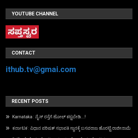
YOUTUBE CHANNEL
CONTACT
ithub.tv@gmai.com
RECENT POSTS
Karnataka : ನೈಸ್ ರಸ್ತೆಗೆ ಟೋಲ್ ಕಟ್ಟಬೇಡಿ….!
ಕರ್ನಾಟಕ : ವಿಧಾನ ಪರಿಷತ್ ಸಭಾಪತಿ ಸ್ಥಾನಕ್ಕೆ ಬಸವರಾಜ ಹೊರಟ್ಟಿ ರಾಜೀನಾಮೆ