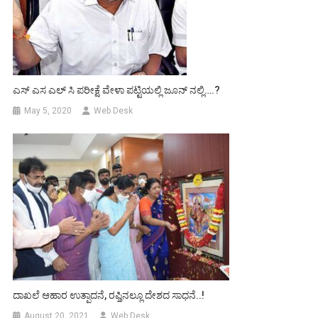
ಎಸ್ ಎಸ ಎಲ್ ಸಿ ಪರೀಕ್ಷೆ ವೇಳಾ ಪಟ್ಟಿಯಲ್ಲಿ ಜೂನ್ ನಲ್ಲಿ….?
May 5, 2020
Web Desk
ದಾಖಲೆ ಆಹಾರ ಉತ್ಪಾದನೆ, ರಫ್ತಿನಲ್ಲೂ ದೇಶದ ಸಾಧನೆ..!
August 20, 2021
Web Desk