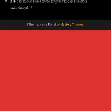
BJP : ಪೇಮೆಂಟ್ ಕೋಟ ಹಾಗೂ ಮ್ಯಾನೇಜ್‍ಮೆಂಟ್ ಕೋಟದಡಿ
ಸಚಿವಸಂಪುಟ….!
|
Theme: News Portal by
Mystery Themes
.