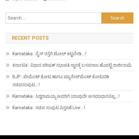
Search
for:
RECENT POSTS
Karnataka : ನೈಸ್ ರಸ್ತೆಗೆ ಟೋಲ್ ಕಟ್ಟಬೇಡಿ….!
ಕರ್ನಾಟಕ : ವಿಧಾನ ಪರಿಷತ್ ಸಭಾಪತಿ ಸ್ಥಾನಕ್ಕೆ ಬಸವರಾಜ ಹೊರಟ್ಟಿ ರಾಜೀನಾಮೆ
BJP : ಪೇಮೆಂಟ್ ಕೋಟ ಹಾಗೂ ಮ್ಯಾನೇಜ್‍ಮೆಂಟ್ ಕೋಟದಡಿ
ಸಚಿವಸಂಪುಟ….!
Karnataka : ಸಿದ್ದರಾಮಯ್ಯ ಅವರಿಗೆ ಯಾವುದೇ ಅಸಮಾಧಾನವಿಲ್ಲ….!
Karnataka : ಸಚಿವ ಸಂಪುಟ ವಿಸ್ತರಣೆ Live….!