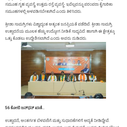
ಸಮೂಹ ಗೃಹ ವ್ಯವಸ್ಥೆ, ಉತ್ತಮ ರಸ್ತೆ ವ್ಯವಸ್ಥೆ- ಇವೆಲ್ಲವನ್ನೂ ಪರಂಪರಾ ಕೈಗಾರಿಕಾ
ಸಮೂಹಗಳಲ್ಲಿ ಅಳವಡಿಸಬೇಕಾಗಿದೆ ಎಂದು ತಿಳಿಸಿದರು.
ಕ್ರೀಡಾ ಸಾಮಗ್ರಿಗಳು ವಿಶ್ವಾದ್ಯಂತ ಅತ್ಯಂತ ಜನಪ್ರಿಯತೆ ಪಡೆದಿವೆ. ಕ್ರೀಡಾ ಸಾಮಗ್ರಿ
ಉತ್ಪಾದನೆಯ ಮೂಲಕ ಹೆಚ್ಚು ಉದ್ಯೋಗ ನೀಡಿಕೆ ಸಾಧ್ಯವಿದೆ. ಹಾಗಾಗಿ ಈ ಕ್ಷೇತ್ರಕ್ಕೂ
ಒತ್ತು ಕೊಡಲು ಉದ್ದೇಶಿಸಲಾಗಿದೆ ಎಂದು ಅವರು ನುಡಿದರು.
56 ಕೋಟಿ ಜನ್‍ಧನ್ ಖಾತೆ..
ಉತ್ಪಾದನೆ, ಅಂತರ್ಗತ ಬೆಳವಣಿಗೆ ಮತ್ತು ಸುಧಾರಣೆಗಳಿಗೆ ಆದ್ಯತೆ ನೀಡಿದ್ದೇವೆ.