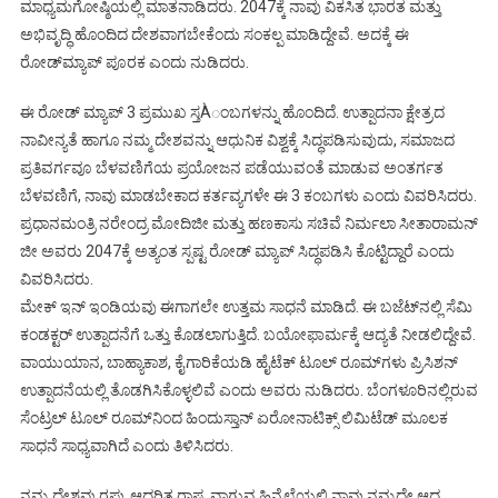
ಮಾಧ್ಯಮಗೋಷ್ಠಿಯಲ್ಲಿ ಮಾತನಾಡಿದರು. 2047ಕ್ಕೆ ನಾವು ವಿಕಸಿತ ಭಾರತ ಮತ್ತು
ಅಭಿವೃದ್ಧಿ ಹೊಂದಿದ ದೇಶವಾಗಬೇಕೆಂದು ಸಂಕಲ್ಪ ಮಾಡಿದ್ದೇವೆ. ಅದಕ್ಕೆ ಈ
ರೋಡ್‍ಮ್ಯಾಪ್ ಪೂರಕ ಎಂದು ನುಡಿದರು.
ಈ ರೋಡ್ ಮ್ಯಾಪ್ 3 ಪ್ರಮುಖ ಸ್ತÀಂಬಗಳನ್ನು ಹೊಂದಿದೆ. ಉತ್ಪಾದನಾ ಕ್ಷೇತ್ರದ
ನಾವೀನ್ಯತೆ ಹಾಗೂ ನಮ್ಮ ದೇಶವನ್ನು ಆಧುನಿಕ ವಿಶ್ವಕ್ಕೆ ಸಿದ್ಧಪಡಿಸುವುದು, ಸಮಾಜದ
ಪ್ರತಿವರ್ಗವೂ ಬೆಳವಣಿಗೆಯ ಪ್ರಯೋಜನ ಪಡೆಯುವಂತೆ ಮಾಡುವ ಅಂತರ್ಗತ
ಬೆಳವಣಿಗೆ, ನಾವು ಮಾಡಬೇಕಾದ ಕರ್ತವ್ಯಗಳೇ ಈ 3 ಕಂಬಗಳು ಎಂದು ವಿವರಿಸಿದರು.
ಪ್ರಧಾನಮಂತ್ರಿ ನರೇಂದ್ರ ಮೋದಿಜೀ ಮತ್ತು ಹಣಕಾಸು ಸಚಿವೆ ನಿರ್ಮಲಾ ಸೀತಾರಾಮನ್
ಜೀ ಅವರು 2047ಕ್ಕೆ ಅತ್ಯಂತ ಸ್ಪಷ್ಟ ರೋಡ್ ಮ್ಯಾಪ್ ಸಿದ್ಧಪಡಿಸಿ ಕೊಟ್ಟಿದ್ದಾರೆ ಎಂದು
ವಿವರಿಸಿದರು.
ಮೇಕ್ ಇನ್ ಇಂಡಿಯವು ಈಗಾಗಲೇ ಉತ್ತಮ ಸಾಧನೆ ಮಾಡಿದೆ. ಈ ಬಜೆಟ್‍ನಲ್ಲಿ ಸೆಮಿ
ಕಂಡಕ್ಟರ್ ಉತ್ಪಾದನೆಗೆ ಒತ್ತು ಕೊಡಲಾಗುತ್ತಿದೆ. ಬಯೋಫಾರ್ಮಕ್ಕೆ ಆದ್ಯತೆ ನೀಡಲಿದ್ದೇವೆ.
ವಾಯುಯಾನ, ಬಾಹ್ಯಾಕಾಶ, ಕೈಗಾರಿಕೆಯಡಿ ಹೈಟೆಕ್ ಟೂಲ್ ರೂಮ್‍ಗಳು ಪ್ರಿಸಿಶನ್
ಉತ್ಪಾದನೆಯಲ್ಲಿ ತೊಡಗಿಸಿಕೊಳ್ಳಲಿವೆ ಎಂದು ಅವರು ನುಡಿದರು. ಬೆಂಗಳೂರಿನಲ್ಲಿರುವ
ಸೆಂಟ್ರಲ್ ಟೂಲ್ ರೂಮ್‍ನಿಂದ ಹಿಂದುಸ್ತಾನ್ ಏರೋನಾಟಿಕ್ಸ್ ಲಿಮಿಟೆಡ್ ಮೂಲಕ
ಸಾಧನೆ ಸಾಧ್ಯವಾಗಿದೆ ಎಂದು ತಿಳಿಸಿದರು.
ನಮ್ಮ ದೇಶವು ರಫ್ತು ಆಧರಿತ ರಾಷ್ಟ್ರವಾಗುವ ಹಿನ್ನೆಲೆಯಲ್ಲಿ ನಾವು ನಮ್ಮದೇ ಆದ