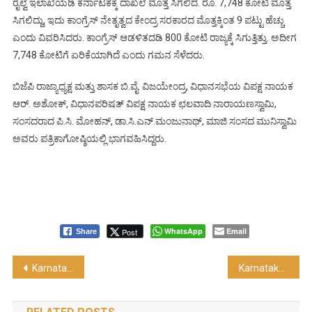
ರೈಲ್ವೆ ಇಲಾಖೆಯಡಿ ಕರ್ನಾಟಕಕ್ಕೆ ದಾಖಲೆ ಮೊತ್ತ ಸಿಗಲಿದೆ. ರೂ. 7,748 ಕೋಟಿ ಮೊತ್ತ
ಸಿಗಲಿದ್ದು, ಇದು ಕಾಂಗ್ರೆಸ್ ನೇತೃತ್ವದ ಕೇಂದ್ರ ಸರಕಾರದ ಮೊತ್ತಕ್ಕಿಂತ 9 ಪಟ್ಟು ಹೆಚ್ಚು
ಎಂದು ವಿವರಿಸಿದರು. ಕಾಂಗ್ರೆಸ್ ಆಡಳಿತದಡಿ 800 ಕೋಟಿ ರಾಜ್ಯಕ್ಕೆ ಸಿಗುತ್ತಿತ್ತು. ಅದೀಗ
7,748 ಕೋಟಿಗೆ ಏರಿಕೆಯಾಗಿದೆ ಎಂದು ಗಮನ ಸೆಳೆದರು.
ಬಿಜೆಪಿ ರಾಜ್ಯಾಧ್ಯಕ್ಷ ಮತ್ತು ಶಾಸಕ ಬಿ.ವೈ. ವಿಜಯೇಂದ್ರ, ವಿಧಾನಸಭೆಯ ವಿಪಕ್ಷ ನಾಯಕ
ಆರ್. ಅಶೋಕ್, ವಿಧಾನಪರಿಷತ್ ವಿಪಕ್ಷ ನಾಯಕ ಛಲವಾದಿ ನಾರಾಯಣಸ್ವಾಮಿ,
ಸಂಸದರಾದ ಪಿ.ಸಿ. ಮೋಹನ್, ಡಾ.ಸಿ.ಎನ್.ಮಂಜುನಾಥ್, ಮಾಜಿ ಸಂಸದ ಮುನಿಸ್ವಾಮಿ
ಅವರು ಪತ್ರಿಕಾಗೋಷ್ಠಿಯಲ್ಲಿ ಭಾಗವಹಿಸಿದ್ದರು.
WhatsApp
Email
Post
Share
Post
Karnataka : ಜನರ ಉಳಿತಾಯದ ಹೂಡಿಕೆಗಳು ಸುಭದ್ರವಾಗಿರುವುದು ಗ್ಯಾರಂಟಿ…..!
Karnataka : ಎನ್‌ಎಂ (ನ್ಯಾನೊಮೀಟರ್) ಸೆಮಿಕಂಡಕ್ಟರ್ ಚಿಪ್ ಬಿಡುಗಡೆ….!
navigation