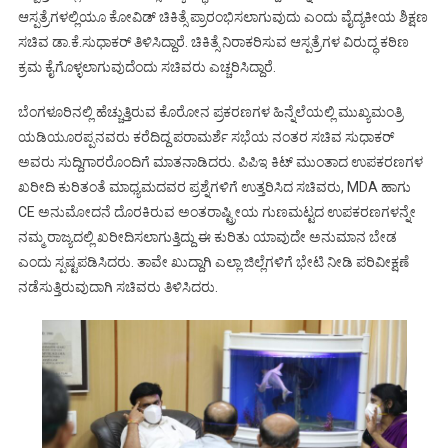
ಆಸ್ಪತ್ರೆಗಳಲ್ಲಿಯೂ ಕೋವಿಡ್ ಚಿಕಿತ್ಸೆ ಪ್ರಾರಂಭಿಸಲಾಗುವುದು ಎಂದು ವೈದ್ಯಕೀಯ ಶಿಕ್ಷಣ
ಸಚಿವ ಡಾ.ಕೆ.ಸುಧಾಕರ್ ತಿಳಿಸಿದ್ದಾರೆ. ಚಿಕಿತ್ಸೆ ನಿರಾಕರಿಸುವ ಆಸ್ಪತ್ರೆಗಳ ವಿರುದ್ಧ ಕಠಿಣ
ಕ್ರಮ ಕೈಗೊಳ್ಳಲಾಗುವುದೆಂದು ಸಚಿವರು ಎಚ್ಚರಿಸಿದ್ದಾರೆ.
ಬೆಂಗಳೂರಿನಲ್ಲಿ ಹೆಚ್ಚುತ್ತಿರುವ ಕೊರೋನ ಪ್ರಕರಣಗಳ ಹಿನ್ನೆಲೆಯಲ್ಲಿ ಮುಖ್ಯಮಂತ್ರಿ
ಯಡಿಯೂರಪ್ಪನವರು ಕರೆದಿದ್ದ ಪರಾಮರ್ಶೆ ಸಭೆಯ ನಂತರ ಸಚಿವ ಸುಧಾಕರ್
ಅವರು ಸುದ್ದಿಗಾರರೊಂದಿಗೆ ಮಾತನಾಡಿದರು. ಪಿಪಿಇ ಕಿಟ್ ಮುಂತಾದ ಉಪಕರಣಗಳ
ಖರೀದಿ ಕುರಿತಂತೆ ಮಾಧ್ಯಮದವರ ಪ್ರಶ್ನೆಗಳಿಗೆ ಉತ್ತರಿಸಿದ ಸಚಿವರು, MDA ಹಾಗು
CE ಅನುಮೋದನೆ ದೊರಕಿರುವ ಅಂತರಾಷ್ಟ್ರೀಯ ಗುಣಮಟ್ಟದ ಉಪಕರಣಗಳನ್ನೇ
ನಮ್ಮ ರಾಜ್ಯದಲ್ಲಿ ಖರೀದಿಸಲಾಗುತ್ತಿದ್ದು ಈ ಕುರಿತು ಯಾವುದೇ ಅನುಮಾನ ಬೇಡ
ಎಂದು ಸ್ಪಷ್ಟಪಡಿಸಿದರು. ತಾವೇ ಖುದ್ದಾಗಿ ಎಲ್ಲಾ ಜಿಲ್ಲೆಗಳಿಗೆ ಭೇಟಿ ನೀಡಿ ಪರಿವೀಕ್ಷಣೆ
ನಡೆಸುತ್ತಿರುವುದಾಗಿ ಸಚಿವರು ತಿಳಿಸಿದರು.