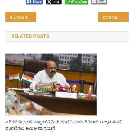
WhatsApp
Email
Post
Share
Post
Covid 19 : ಖಾಸಗಿ ಮಾದ್ಯಮಗಳು ನೈಜ ವರದಿಗಳತ್ತ ಗಮನಹರಿಸಲಿ…!
ವಸತಿ ನಿಲಯಗಳ ಬೇಡಿಕೆ ಕುರಿತು ಸಮೀಕ್ಷೆ ನಡೆಸುವಂತೆ ಮುಖ್ಯಮಂತ್ರಿಗಳ ಸೂಚನೆ
navigation
RELATED POSTS
ನದಿಗಳ ಜೋಡಣೆ: ರಾಜ್ಯಗಳಿಗೆ ನೀರು ಹಂಚಿಕೆ ನಂತರ ಡಿಪಿಆರ್- ರಾಜ್ಯದ ಮನವಿ
ಪರಿಗಣಿಸಲು ಅಮಿತ್ ಷಾ ಸೂಚನೆ