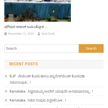
ಮೌಲಾನ ಅಜಾದ್ ಜಯಂತ್ಸೋವ …
November 12, 2020
Web Desk
Search
for:
RECENT POSTS
BJP : ಪೇಮೆಂಟ್ ಕೋಟ ಹಾಗೂ ಮ್ಯಾನೇಜ್‍ಮೆಂಟ್ ಕೋಟದಡಿ
ಸಚಿವಸಂಪುಟ….!
Karnataka : ಸಿದ್ದರಾಮಯ್ಯ ಅವರಿಗೆ ಯಾವುದೇ ಅಸಮಾಧಾನವಿಲ್ಲ….!
Karnataka : ಸಚಿವ ಸಂಪುಟ ವಿಸ್ತರಣೆ Live….!