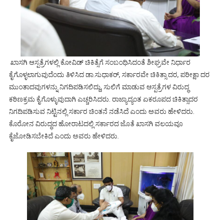
ಖಾಸಗಿ ಆಸ್ಪತ್ರೆಗಳಲ್ಲಿ ಕೋವಿಡ್ ಚಿಕಿತ್ಸೆಗೆ ಸಂಬಂಧಿಸಿದಂತೆ ಶೀಘ್ರವೇ ನಿರ್ಧಾರ
ಕೈಗೊಳ್ಳಲಾಗುವುದೆಂದು ತಿಳಿಸಿದ ಡಾ.ಸುಧಾಕರ್, ಸರ್ಕಾರವೇ ಚಿಕಿತ್ಸಾ ದರ, ಪರೀಕ್ಷಾ ದರ
ಮುಂತಾದವುಗಳನ್ನು ನಿಗದಿಪಡಿಸಲಿದ್ದು, ಸುಲಿಗೆ ಮಾಡುವ ಆಸ್ಪತ್ರೆಗಳ ವಿರುದ್ಧ
ಕಠಿಣಕ್ರಮ ಕೈಗೊಳ್ಳುವುದಾಗಿ ಎಚ್ಚರಿಸಿದರು. ರಾಜ್ಯಾದ್ಯಂತ ಏಕರೂಪದ ಚಿಕಿತ್ಸಾದರ
ನಿಗದಿಪಡಿಸುವ ನಿಟ್ಟಿನಲ್ಲಿ ಸರ್ಕಾರ ಚಿಂತನೆ ನಡೆಸಿದೆ ಎಂದು ಅವರು ಹೇಳಿದರು.
ಕೊರೋನ ವಿರುದ್ಧದ ಹೋರಾಟದಲ್ಲಿ ಸರ್ಕಾರದ ಜೊತೆ ಖಾಸಗಿ ವಲಯವೂ
ಕೈಜೋಡಿಸಬೇಕಿದೆ ಎಂದು ಅವರು ಹೇಳಿದರು.