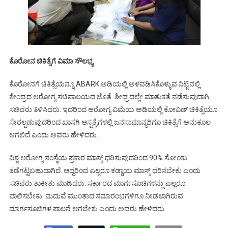
ಕೊರೋನ
ಚಿಕಿತ್ಸೆಗೆ
ವಿಮಾ
ಸೌಲಭ್ಯ
ಕೊರೋನಗೆ ಚಿಕಿತ್ಸೆಯನ್ನೂ ABARK ಅಡಿಯಲ್ಲಿ ಅಳವಡಿಸಿಕೊಳ್ಳುವ ನಿಟ್ಟಿನಲ್ಲಿ
ಕೇಂದ್ರದ ಆರೋಗ್ಯ ಸಚಿವಾಲಯದ ಜೊತೆ ಶೀಘ್ರದಲ್ಲೇ ಮಾತುಕತೆ ನಡೆಸುವುದಾಗಿ
ಸಚಿವರು ತಿಳಿಸಿದರು. ಇದರಿಂದ ಆರೋಗ್ಯ ವಿಮೆಯ ಅಡಿಯಲ್ಲಿ ಕೋವಿಡ್ ಚಿಕಿತ್ಸೆಯೂ
ಸೇರಲ್ಪಡುವುದರಿಂದ ಖಾಸಗಿ ಆಸ್ಪತ್ರೆಗಳಲ್ಲಿ ಜನಸಾಮಾನ್ಯರಿಗೂ ಚಿಕಿತ್ಸೆಗೆ ಅನುಕೂಲ
ಆಗಲಿದೆ ಎಂದು ಅವರು ಹೇಳಿದರು.
ವಿಶ್ವ ಆರೋಗ್ಯ ಸಂಸ್ಥೆಯ ಪ್ರಕಾರ ಮಾಸ್ಕ್ ಧರಿಸುವುದರಿಂದ 90% ಸೋಂಕು
ತಡೆಗಟ್ಟಬಹುದಾಗಿದೆ. ಆದ್ದರಿಂದ ಎಲ್ಲರೂ ಕಡ್ಡಾಯ ಮಾಸ್ಕ್ ಧರಿಸಬೇಕು ಎಂದು
ಸಚಿವರು ತಾಕೀತು ಮಾಡಿದರು. ಸರ್ಕಾರದ ಮಾರ್ಗಸೂಚಿಗಳನ್ನು ಎಲ್ಲರೂ
ಪಾಲಿಸಬೇಕು. ಮದುವೆ ಮುಂತಾದ ಸಮಾರಂಭಗಳಿಗೂ ನೀಡಲಾಗಿರುವ
ಮಾರ್ಗಸೂಚಿಗಳ ಪಾಲನೆ ಆಗಬೇಕು ಎಂದು ಅವರು ಹೇಳಿದರು.