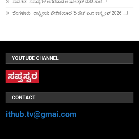
ಪಾವಗಡ : ಸಮಸ್ಯೆಗಳ ಆಗರವಾದ ಅಂಬೇಡ್ಕರ್ ವಸತಿ ಶಾಲೆ….!.
ಬೆಂಗಳೂರು : ರಾಷ್ಟ್ರೀಯ ವೇದಿಕೆಯಾದ ‘ದಿ ಹೆಚ್.ಎ.ಐ ಕಾನ್ಕ್ಲೇವ್ 2026’ ….!
YOUTUBE CHANNEL
CONTACT
ithub.tv@gmai.com