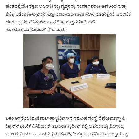
ಹಂತದಲ್ಲಿಯೇ ತಕ್ಷಣ ಇಎನ್‍ಟಿ ತಜ್ಞ ವೈದ್ಯರನ್ನು ಸಂಪರ್ಕ ಮಾಡಿ ಅವರಿಂದ ಸೂಕ್ತ
ಚಿಕಿತ್ಸೆ ಪಡೆದುಕೊಳ್ಳುವುದು ಸೂಕ್ತ ಎಂಬುದನ್ನು ನಾವು ಸಲಹೆ ಮಾಡುತ್ತೇವೆ. ಆರಂಭಿಕ
ಹಂತದಲ್ಲಿಯೇ ಚಿಕಿತ್ಸೆ ಪಡೆಯುವುರಿಂದ ಉತ್ತಮ ರೀತಿಯಲ್ಲಿ
ಗುಣಮುಖರಾಗಬಹುದಾಗಿದೆ’’ ಎಂದರು.
ವಿಕ್ರಂ ಆಸ್ಪತ್ರೆಯ(ಮಣಿಪಾಲ್ ಹಾಸ್ಪಿಟಲ್ಸ್‍ನ ಸಮೂಹ ಸಂಸ್ಥೆ) ನೆಫ್ರೋಲಾಜಿಸ್ಟ್ &
ಟ್ರಾನ್ಸ್‍ಪ್ಲಾಂಟ್ ಫಿಸಿಶಿಯನ್ ಡಾ.ಪಾರ್ಥ ಪ್ರದೀಪ್ ಶೆಟ್ಟಿ ಅವರು ಕಪ್ಪು ಶಿಲೀಂಧ್ರ
ಸೋಂಕುನಿಂದ ಅಪಾಯದ ಬಗ್ಗೆ ಮಾತನಾಡಿ, “ಒಬ್ಬರ ರೋಗನಿರೋಧಕ ಶಕ್ತಿಯನ್ನು