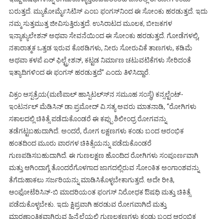
ಬರುತ್ತದೆ. ಮ್ಯುಕೋರ್ಮೈಸಿಟಿಸ್ ಎಂಬ ಫಂಗಸ್‍ನಿಂದ ಈ ಸೋಂಕು ಹರಡುತ್ತದೆ. ಇದು
ನಮ್ಮ ಸುತ್ತಮುತ್ತ ಜೀವಿಸುತ್ತಿರುತ್ತದೆ. ಉಸಿರಾಟದ ಮೂಲಕ, ಬೀಜಕಗಳ
ಇನ್ಯಾಕ್ಯುಲೇಶನ್ ಅಥವಾ ಸೇವನೆಯಿಂದ ಈ ಸೋಂಕು ಹರಡುತ್ತದೆ. ಗೋಡೆಗಳಲ್ಲಿ,
ನಕಾರಾತ್ಮಕ ಒತ್ತಡ ಇರುವ ಕೊಠಡಿಗಳು, ನೀರು ಸೋರುವಿಕೆ ತಾಣಗಳು, ಕಡಿಮೆ
ಅಥವಾ ಕಳಪೆ ಏರ್ ಫಿಲ್ಟ್ರೇಶನ್, ಕಟ್ಟಡ ನಿರ್ಮಾಣ ಚಟುವಟಿಕೆಗಳು ಸೇರಿದಂತೆ
ಇತ್ಯಾದಿಗಳಿಂದ ಈ ಫಂಗಸ್ ಹರಡುತ್ತದೆ’’ ಎಂದು ತಿಳಿಸಿದ್ದಾರೆ.
ವಿಕ್ರಂ ಆಸ್ಪತ್ರೆಯ(ಮಣಿಪಾಲ್ ಹಾಸ್ಪಿಟಲ್ಸ್‍ನ ಸಮೂಹ ಸಂಸ್ಥೆ) ಕನ್ಸಲ್ಟೆಂಟ್-
ಇಂಟರ್ನಲ್ ಮೆಡಿಸಿನ್ ಡಾ.ಪ್ರಮೋದ್ ವಿ.ಸತ್ಯ ಅವರು ಮಾತನಾಡಿ, “ರೋಗಿಗಳು
ಸಕಾಲದಲ್ಲಿ ಚಿಕಿತ್ಸೆ ಪಡೆದುಕೊಂಡರೆ ಈ ಕಪ್ಪು ಶಿಲೀಂಧ್ರ ರೋಗವನ್ನು
ತಡೆಗಟ್ಟಬಹುದಾಗಿದೆ. ಅಂದರೆ, ರೋಗ ಲಕ್ಷಣಗಳು ಕಂಡು ಬಂದ ಆರಂಭಿಕ
ಹಂತದಿಂದ ಮೂರು ವಾರಗಳ ಚಿಕಿತ್ಸೆಯನ್ನು ಪಡೆದುಕೊಂಡರೆ
ಗುಣಪಡಿಸಬಹುದಾಗಿದೆ. ಈ ಗುಣಲಕ್ಷಣ ಹೊಂದಿದ ರೋಗಿಗಳು ಸಂಪೂರ್ಣವಾಗಿ
ಮತ್ತು ಆಗಿಂದಾಗ್ಗೆ ತೊಂದರೆಗೊಳಗಾದ ಜಾಗದಲ್ಲಿರುವ ಸೋಂಕಿತ ಅಂಗಾಂಶವನ್ನು
ತೆಗೆದುಹಾಕಲು ಸರ್ಜರಿಯನ್ನು ಮಾಡಿಸಿಕೊಳ್ಳಬೇಕಾಗುತ್ತದೆ. ಅದೇ ರೀತಿ,
ಆಂಫೋಟೆರಿಸಿನ್-ಬಿ ಮಾದರಿಯಂತ ಫಂಗಸ್ ನಿರೋಧಕ ಔಷಧಿ ಮತ್ತು ಚಿಕಿತ್ಸೆ
ಪಡೆದುಕೊಳ್ಳಬೇಕು. ಇದು ಕ್ಷಿಪ್ರವಾಗಿ ಹರಡುವ ರೋಗವಾಗಿದೆ ಮತ್ತು
ಮಾರಣಾಂತಿಕವಾಗಿರುವ ಹಿನ್ನೆಲೆಯಲ್ಲಿ ಗುಣಲಕ್ಷಣಗಳು ಕಂಡು ಬಂದ ಆರಂಭಿಕ