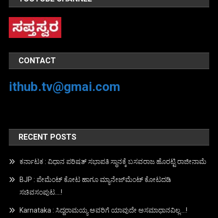
CONTACT
ithub.tv@gmai.com
RECENT POSTS
ಕರ್ನಾಟಕ : ವಿಧಾನ ಪರಿಷತ್ ಸಭಾಪತಿ ಸ್ಥಾನಕ್ಕೆ ಬಸವರಾಜ ಹೊರಟ್ಟಿ ರಾಜೀನಾಮೆ
BJP : ಪೇಮೆಂಟ್ ಕೋಟ ಹಾಗೂ ಮ್ಯಾನೇಜ್‍ಮೆಂಟ್ ಕೋಟದಡಿ
ಸಚಿವಸಂಪುಟ….!
Karnataka : ಸಿದ್ದರಾಮಯ್ಯ ಅವರಿಗೆ ಯಾವುದೇ ಅಸಮಾಧಾನವಿಲ್ಲ….!