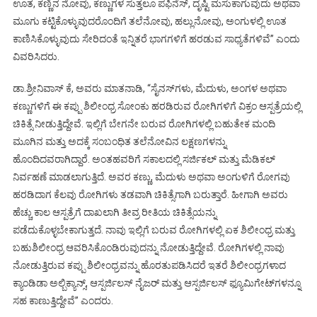
ಊತ, ಕಣ್ಣಿನ ನೋವು, ಕಣ್ಣುಗಳ ಸುತ್ತಲೂ ಪಫಿನೆಸ್, ದೃಷ್ಟಿ ಮಸುಕಾಗುವುದು ಅಥವಾ
ಮೂಗು ಕಟ್ಟಿಕೊಳ್ಳುವುದರೊಂದಿಗೆ ತಲೆನೋವು, ಹಲ್ಲುನೋವು, ಅಂಗುಳಲ್ಲಿ ಊತ
ಕಾಣಿಸಿಕೊಳ್ಳುವುದು ಸೇರಿದಂತೆ ಇನ್ನಿತರೆ ಭಾಗಗಳಿಗೆ ಹರಡುವ ಸಾಧ್ಯತೆಗಳಿವೆ’’ ಎಂದು
ವಿವರಿಸಿದರು.
ಡಾ.ಶ್ರೀನಿವಾಸ್ ಕೆ, ಅವರು ಮಾತನಾಡಿ, “ಸೈನಸ್‍ಗಳು, ಮೆದುಳು, ಅಂಗಳ ಅಥವಾ
ಕಣ್ಣುಗಳಿಗೆ ಈ ಕಪ್ಪು ಶಿಲೀಂಧ್ರ ಸೋಂಕು ಹರಡಿರುವ ರೋಗಿಗಳಿಗೆ ವಿಕ್ರಂ ಆಸ್ಪತ್ರೆಯಲ್ಲಿ
ಚಿಕಿತ್ಸೆ ನೀಡುತ್ತಿದ್ದೇವೆ. ಇಲ್ಲಿಗೆ ಬೇಗನೇ ಬರುವ ರೋಗಿಗಳಲ್ಲಿ ಬಹುತೇಕ ಮಂದಿ
ಮೂಗಿನ ಮತ್ತು ಅದಕ್ಕೆ ಸಂಬಂಧಿತ ತಲೆನೋವಿನ ಲಕ್ಷಣಗಳನ್ನು
ಹೊಂದಿದವರಾಗಿದ್ದಾರೆ. ಅಂತಹವರಿಗೆ ಸಕಾಲದಲ್ಲಿ ಸರ್ಜಿಕಲ್ ಮತ್ತು ಮೆಡಿಕಲ್
ನಿರ್ವಹಣೆ ಮಾಡಲಾಗುತ್ತಿದೆ. ಅವರ ಕಣ್ಣು, ಮೆದುಳು ಅಥವಾ ಅಂಗುಳಿಗೆ ರೋಗವು
ಹರಡಿದಾಗ ಕೆಲವು ರೋಗಿಗಳು ತಡವಾಗಿ ಚಿಕಿತ್ಸೆಗಾಗಿ ಬರುತ್ತಾರೆ. ಹೀಗಾಗಿ ಅವರು
ಹೆಚ್ಚು ಕಾಲ ಆಸ್ಪತ್ರೆಗೆ ದಾಖಲಾಗಿ ತೀವ್ರ ರೀತಿಯ ಚಿಕಿತ್ಸೆಯನ್ನು
ಪಡೆದುಕೊಳ್ಳಬೇಕಾಗುತ್ತದೆ. ನಾವು ಇಲ್ಲಿಗೆ ಬರುವ ರೋಗಿಗಳಲ್ಲಿ ಏಕ ಶಿಲೀಂಧ್ರ ಮತ್ತು
ಬಹುಶಿಲೀಂಧ್ರ ಆವರಿಸಿಕೊಂಡಿರುವುದನ್ನು ನೋಡುತ್ತಿದ್ದೇವೆ. ರೋಗಿಗಳಲ್ಲಿ ನಾವು
ನೋಡುತ್ತಿರುವ ಕಪ್ಪು ಶಿಲೀಂಧ್ರವನ್ನು ಹೊರತುಪಡಿಸಿದರೆ ಇತರೆ ಶಿಲೀಂಧ್ರಗಳಾದ
ಕ್ಯಾಂಡಿಡಾ ಅಲ್ಬಿಕ್ಯಾನ್ಸ್, ಆಸ್ಪರ್ಜಿಲಸ್ ನೈಜರ್ ಮತ್ತು ಆಸ್ಪರ್ಜಿಲಸ್ ಫ್ಯೂಮಿಗೇಟ್‍ಗಳನ್ನೂ
ಸಹ ಕಾಣುತ್ತಿದ್ದೇವೆ’’ ಎಂದರು.