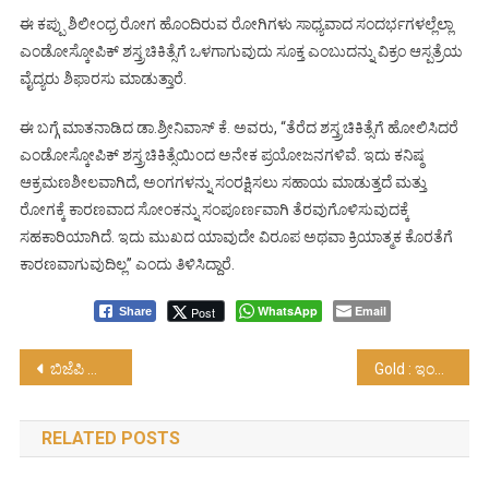
ಈ ಕಪ್ಪು ಶಿಲೀಂಧ್ರ ರೋಗ ಹೊಂದಿರುವ ರೋಗಿಗಳು ಸಾಧ್ಯವಾದ ಸಂದರ್ಭಗಳಲ್ಲೆಲ್ಲಾ
ಎಂಡೋಸ್ಕೋಪಿಕ್ ಶಸ್ತ್ರಚಿಕಿತ್ಸೆಗೆ ಒಳಗಾಗುವುದು ಸೂಕ್ತ ಎಂಬುದನ್ನು ವಿಕ್ರಂ ಆಸ್ಪತ್ರೆಯ
ವೈದ್ಯರು ಶಿಫಾರಸು ಮಾಡುತ್ತಾರೆ.
ಈ ಬಗ್ಗೆ ಮಾತನಾಡಿದ ಡಾ.ಶ್ರೀನಿವಾಸ್ ಕೆ. ಅವರು, “ತೆರೆದ ಶಸ್ತ್ರಚಿಕಿತ್ಸೆಗೆ ಹೋಲಿಸಿದರೆ
ಎಂಡೋಸ್ಕೋಪಿಕ್ ಶಸ್ತ್ರಚಿಕಿತ್ಸೆಯಿಂದ ಅನೇಕ ಪ್ರಯೋಜನಗಳಿವೆ. ಇದು ಕನಿಷ್ಠ
ಆಕ್ರಮಣಶೀಲವಾಗಿದೆ, ಅಂಗಗಳನ್ನು ಸಂರಕ್ಷಿಸಲು ಸಹಾಯ ಮಾಡುತ್ತದೆ ಮತ್ತು
ರೋಗಕ್ಕೆ ಕಾರಣವಾದ ಸೋಂಕನ್ನು ಸಂಪೂರ್ಣವಾಗಿ ತೆರವುಗೊಳಿಸುವುದಕ್ಕೆ
ಸಹಕಾರಿಯಾಗಿದೆ. ಇದು ಮುಖದ ಯಾವುದೇ ವಿರೂಪ ಅಥವಾ ಕ್ರಿಯಾತ್ಮಕ ಕೊರತೆಗೆ
ಕಾರಣವಾಗುವುದಿಲ್ಲ’’ ಎಂದು ತಿಳಿಸಿದ್ದಾರೆ.
WhatsApp
Email
Post
Share
Post
ಬಿಜೆಪಿ ಸಂಘಟನೆ ಮತ್ತು ಕೋವಿಡ್ ಸಂಬಂಧ ಚರ್ಚೆ….!
Gold : ಇಂದಿನಿಂದ ಚಿನ್ನಾಭರಣಕ್ಕೆ ಹಾಲ್ಮಾರ್ಕಿಂಗ್ ಕಡ್ಡಾಯ…!
navigation
RELATED POSTS