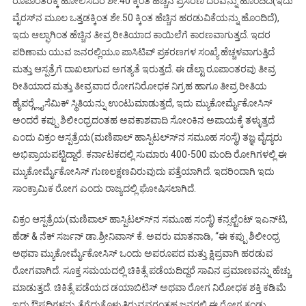
ರೂಪಾಂತರಕ್ಕೆ ಹೋಲಿಸಿದರೆ ಶೇ.40 ಕ್ಕಿಂತ ಹೆಚ್ಚಿನ ಪ್ರಸರಣ ದರವನ್ನು ಹೊಂದಿದೆ(ಇದು
ವೈರಸ್‍ನ ಮೂಲ ಒತ್ತಡಕ್ಕಿಂತ ಶೇ.50 ಕ್ಕಿಂತ ಹೆಚ್ಚಿನ ಹರಡುವಿಕೆಯನ್ನು ಹೊಂದಿದೆ),
ಇದು ಆಲ್ಫಾಗಿಂತ ಹೆಚ್ಚಿನ ತೀವ್ರ ರೀತಿಯಾದ ಕಾಯಿಲೆಗೆ ಕಾರಣವಾಗುತ್ತದೆ. ಇದರ
ಪರಿಣಾಮ ಯುವ ಜನರಲ್ಲಿಯೂ ಪಾಸಿಟಿವ್ ಪ್ರಕರಣಗಳ ಸಂಖ್ಯೆ ಹೆಚ್ಚಳವಾಗುತ್ತಿದೆ
ಮತ್ತು ಆಸ್ಪತ್ರೆಗೆ ದಾಖಲಾಗುವ ಅಗತ್ಯತೆ ಇರುತ್ತದೆ. ಈ ಡೆಲ್ಟಾ ರೂಪಾಂತರವು ತೀವ್ರ
ರೀತಿಯಾದ ಮತ್ತು ತೀವ್ರವಾದ ರೋಗನಿರೋಧಕ ನಿಗ್ರಹ ಹಾಗೂ ತೀವ್ರ ರೀತಿಯ
ಹೈಪರ್‍ಗ್ಲೈಸೆಮಿಕ್ ಸ್ಥಿತಿಯನ್ನು ಉಂಟುಮಾಡುತ್ತದೆ, ಇದು ಮ್ಯುಕೋರ್ಮೈಕೋಸಿಸ್
ಅಂದರೆ ಕಪ್ಪು ಶಿಲೀಂಧ್ರದಂತಹ ಅವಕಾಶವಾದಿ ಸೋಂಕಿನ ಅಪಾಯಕ್ಕೆ ತಳ್ಳುತ್ತದೆ
ಎಂದು ವಿಕ್ರಂ ಆಸ್ಪತ್ರೆಯ(ಮಣಿಪಾಲ್ ಹಾಸ್ಪಿಟಲ್ಸ್‍ನ ಸಮೂಹ ಸಂಸ್ಥೆ) ತಜ್ಞ ವೈದ್ಯರು
ಅಭಿಪ್ರಾಯಪಟ್ಟಿದ್ದಾರೆ. ಕರ್ನಾಟಕದಲ್ಲಿ ಸುಮಾರು 400-500 ಮಂದಿ ರೋಗಿಗಳಲ್ಲಿ ಈ
ಮ್ಯುಕೋರ್ಮೈಕೋಸಿಸ್ ಗುಣಲಕ್ಷಣವಿರುವುದು ಪತ್ತೆಯಾಗಿದೆ. ಇದರಿಂದಾಗಿ ಇದು
ಸಾಂಕ್ರಾಮಿಕ ರೋಗ ಎಂದು ರಾಜ್ಯದಲ್ಲಿ ಘೋಷಿಸಲಾಗಿದೆ.
ವಿಕ್ರಂ ಆಸ್ಪತ್ರೆಯ(ಮಣಿಪಾಲ್ ಹಾಸ್ಪಿಟಲ್ಸ್‍ನ ಸಮೂಹ ಸಂಸ್ಥೆ) ಕನ್ಸಲ್ಟೆಂಟ್ ಇಎನ್‍ಟಿ,
ಹೆಡ್ & ನೆಕ್ ಸರ್ಜನ್ ಡಾ.ಶ್ರೀನಿವಾಸ್ ಕೆ. ಅವರು ಮಾತನಾಡಿ, “ಈ ಕಪ್ಪು ಶಿಲೀಂಧ್ರ
ಅಥವಾ ಮ್ಯುಕೋರ್ಮೈಕೋಸಿಸ್ ಒಂದು ಅಪರೂಪದ ಮತ್ತು ಕ್ಷಿಪ್ರವಾಗಿ ಹರಡುವ
ರೋಗವಾಗಿದೆ. ಸೂಕ್ತ ಸಮಯದಲ್ಲಿ ಚಿಕಿತ್ಸೆ ಪಡೆಯದಿದ್ದರೆ ಸಾವಿನ ಪ್ರಮಾಣವನ್ನು ಹೆಚ್ಚು
ಮಾಡುತ್ತದೆ. ಚಿಕಿತ್ಸೆ ಪಡೆಯದ ಡಯಾಬಿಟಿಸ್ ಅಥವಾ ರೋಗ ನಿರೋಧಕ ಶಕ್ತಿ ಕಡಿಮೆ
ಇದ್ದು ಔಷಧಿಗಳನ್ನು ತೆಗೆದುಕೊಳ್ಳುತ್ತಿರುವವರಂತಹ ಜನರಲ್ಲಿ ಈ ರೋಗ ಕಂಡು