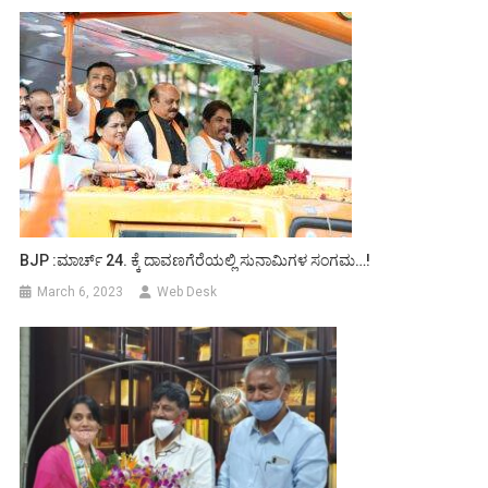
BJP :ಮಾರ್ಚ್ 24. ಕ್ಕೆ ದಾವಣಗೆರೆಯಲ್ಲಿ ಸುನಾಮಿಗಳ ಸಂಗಮ…!
March 6, 2023
Web Desk