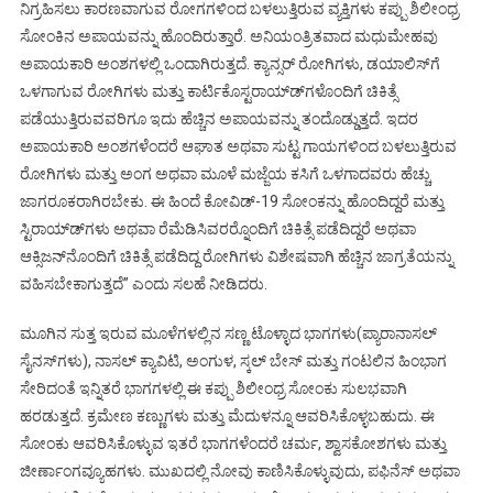
ನಿಗ್ರಹಿಸಲು ಕಾರಣವಾಗುವ ರೋಗಗಳಿಂದ ಬಳಲುತ್ತಿರುವ ವ್ಯಕ್ತಿಗಳು ಕಪ್ಪು ಶಿಲೀಂಧ್ರ
ಸೋಂಕಿನ ಅಪಾಯವನ್ನು ಹೊಂದಿರುತ್ತಾರೆ. ಅನಿಯಂತ್ರಿತವಾದ ಮಧುಮೇಹವು
ಅಪಾಯಕಾರಿ ಅಂಶಗಳಲ್ಲಿ ಒಂದಾಗಿರುತ್ತದೆ. ಕ್ಯಾನ್ಸರ್ ರೋಗಿಗಳು, ಡಯಾಲಿಸ್‍ಗೆ
ಒಳಗಾಗುವ ರೋಗಿಗಳು ಮತ್ತು ಕಾರ್ಟಿಕೊಸ್ಟರಾಯ್ಡ್‍ಗಳೊಂದಿಗೆ ಚಿಕಿತ್ಸೆ
ಪಡೆಯುತ್ತಿರುವವರಿಗೂ ಇದು ಹೆಚ್ಚಿನ ಅಪಾಯವನ್ನು ತಂದೊಡ್ಡುತ್ತದೆ. ಇದರ
ಅಪಾಯಕಾರಿ ಅಂಶಗಳೆಂದರೆ ಆಘಾತ ಅಥವಾ ಸುಟ್ಟ ಗಾಯಗಳಿಂದ ಬಳಲುತ್ತಿರುವ
ರೋಗಿಗಳು ಮತ್ತು ಅಂಗ ಅಥವಾ ಮೂಳೆ ಮಜ್ಜೆಯ ಕಸಿಗೆ ಒಳಗಾದವರು ಹೆಚ್ಚು
ಜಾಗರೂಕರಾಗಿರಬೇಕು. ಈ ಹಿಂದೆ ಕೋವಿಡ್-19 ಸೋಂಕನ್ನು ಹೊಂದಿದ್ದರೆ ಮತ್ತು
ಸ್ಟಿರಾಯ್ಡ್‍ಗಳು ಅಥವಾ ರೆಮೆಡಿಸಿವರರ್‍ನೊಂದಿಗೆ ಚಿಕಿತ್ಸೆ ಪಡೆದಿದ್ದರೆ ಅಥವಾ
ಆಕ್ಸಿಜನ್‍ನೊಂದಿಗೆ ಚಿಕಿತ್ಸೆ ಪಡೆದಿದ್ದ ರೋಗಿಗಳು ವಿಶೇಷವಾಗಿ ಹೆಚ್ಚಿನ ಜಾಗ್ರತೆಯನ್ನು
ವಹಿಸಬೇಕಾಗುತ್ತದೆ’’ ಎಂದು ಸಲಹೆ ನೀಡಿದರು.
ಮೂಗಿನ ಸುತ್ತ ಇರುವ ಮೂಳೆಗಳಲ್ಲಿನ ಸಣ್ಣ ಟೊಳ್ಳಾದ ಭಾಗಗಳು(ಪ್ಯಾರಾನಾಸಲ್
ಸೈನಸ್‍ಗಳು), ನಾಸಲ್ ಕ್ಯಾವಿಟಿ, ಅಂಗುಳ, ಸ್ಕಲ್ ಬೇಸ್ ಮತ್ತು ಗಂಟಲಿನ ಹಿಂಭಾಗ
ಸೇರಿದಂತೆ ಇನ್ನಿತರೆ ಭಾಗಗಳಲ್ಲಿ ಈ ಕಪ್ಪು ಶಿಲೀಂಧ್ರ ಸೋಂಕು ಸುಲಭವಾಗಿ
ಹರಡುತ್ತದೆ. ಕ್ರಮೇಣ ಕಣ್ಣುಗಳು ಮತ್ತು ಮೆದುಳನ್ನೂ ಆವರಿಸಿಕೊಳ್ಳಬಹುದು. ಈ
ಸೋಂಕು ಆವರಿಸಿಕೊಳ್ಳುವ ಇತರೆ ಭಾಗಗಳೆಂದರೆ ಚರ್ಮ, ಶ್ವಾಸಕೋಶಗಳು ಮತ್ತು
ಜೀರ್ಣಾಂಗವ್ಯೂಹಗಳು. ಮುಖದಲ್ಲಿ ನೋವು ಕಾಣಿಸಿಕೊಳ್ಳುವುದು, ಪಫಿನೆಸ್ ಅಥವಾ