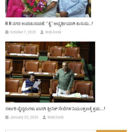
R R ನಗರ ಉಪಚುನಾವಣೆ: ‘ ಕೈ ‘ ಅಭ್ಯರ್ಥಿಯಾಗಿ ಕುಸುಮ…!
October 7, 2020
Web Desk
ಸರ್ಕಾರಿ ವೈದ್ಯರುಗಳು ಖಾಸಗಿ ಕ್ಲೀನಿಕ್ ಸೇವೆಗಳ ನಿಯಂತ್ರಣಕ್ಕೆ ಕ್ರಮ….!
January 29, 2026
Web Desk