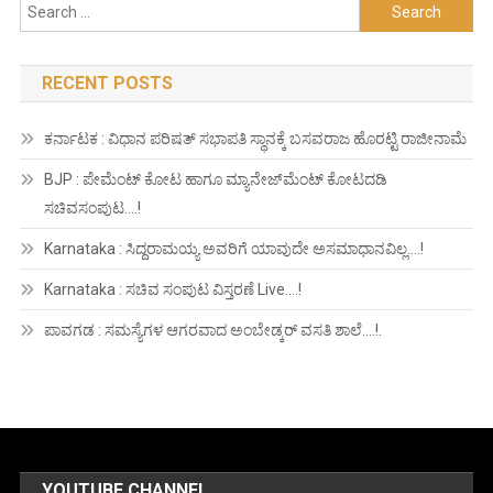
Search
for:
RECENT POSTS
ಕರ್ನಾಟಕ : ವಿಧಾನ ಪರಿಷತ್ ಸಭಾಪತಿ ಸ್ಥಾನಕ್ಕೆ ಬಸವರಾಜ ಹೊರಟ್ಟಿ ರಾಜೀನಾಮೆ
BJP : ಪೇಮೆಂಟ್ ಕೋಟ ಹಾಗೂ ಮ್ಯಾನೇಜ್‍ಮೆಂಟ್ ಕೋಟದಡಿ
ಸಚಿವಸಂಪುಟ….!
Karnataka : ಸಿದ್ದರಾಮಯ್ಯ ಅವರಿಗೆ ಯಾವುದೇ ಅಸಮಾಧಾನವಿಲ್ಲ….!
Karnataka : ಸಚಿವ ಸಂಪುಟ ವಿಸ್ತರಣೆ Live….!
ಪಾವಗಡ : ಸಮಸ್ಯೆಗಳ ಆಗರವಾದ ಅಂಬೇಡ್ಕರ್ ವಸತಿ ಶಾಲೆ….!.
YOUTUBE CHANNEL