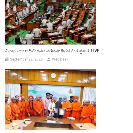
ವಿಧಾನ ಸಭಾ ಅಧಿವೇಶನದ ಎರಡನೇ ದಿನದ ನೇರ ಪ್ರಸಾರ: LIVE
September 22, 2020
Web Desk