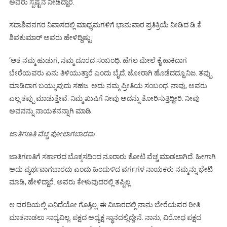
ಅವರು ಸ್ಪಷ್ಟನೆ ನೀಡಿದ್ದಾರೆ.
ಸದಾಶಿವನಗರ ನಿವಾಸದಲ್ಲಿ ಮಾಧ್ಯಮಗಳಿಗೆ ಭಾನುವಾರ ಪ್ರತಿಕ್ರಿಯೆ ನೀಡಿದ ಡಿ.ಕೆ.
ಶಿವಕುಮಾರ್ ಅವರು ಹೇಳಿದ್ದಿಷ್ಟು:
‘ಆತ ನಮ್ಮ ಹುಡುಗ, ನಮ್ಮ ದೂರದ ಸಂಬಂಧಿ. ಹೆಗಲ ಮೇಲೆ ಕೈ ಹಾಕಿದಾಗ
ಬೇರೆಯವರು ಏನು ತಿಳಿಯುತ್ತಾರೆ ಎಂದು ಬೈದೆ. ಜೋರಾಗಿ ಹೊಡೆದದ್ದೂ ನಿಜ. ತಪ್ಪು
ಮಾಡಿದಾಗ ಬಯ್ಯುವುದು ಸಹಜ. ಅದು ನಮ್ಮ ಪ್ರೀತಿಯ ಸಂಬಂಧ. ನಾವು, ಅವರು
ಎಲ್ಲ ತಪ್ಪು ಮಾಡುತ್ತೇವೆ. ನಿಮ್ಮ ಖುಷಿಗೆ ನೀವು ಅದನ್ನು ತೋರಿಸುತ್ತಿದ್ದೀರಿ. ನೀವು
ಅವನನ್ನು ನಾಯಕನನ್ನಾಗಿ ಮಾಡಿ.
ಜಾತಿಗಣತಿ ವೆಚ್ಚ ಪೋಲಾಗಬಾರದು
ಜಾತಿಗಣತಿಗೆ ಸರ್ಕಾರದ ಬೊಕ್ಕಸದಿಂದ ನೂರಾರು ಕೋಟಿ ವೆಚ್ಚ ಮಾಡಲಾಗಿದೆ. ಹೀಗಾಗಿ
ಅದು ವ್ಯರ್ಥವಾಗಬಾರದು ಎಂದು ಹಿಂದುಳಿದ ವರ್ಗಗಳ ನಾಯಕರು ನಮ್ಮನ್ನು ಭೇಟಿ
ಮಾಡಿ, ಹೇಳಿದ್ದಾರೆ. ಅವರು ಕೇಳುವುದರಲ್ಲಿ ತಪ್ಪಿಲ್ಲ.
ಆ ವರದಿಯಲ್ಲಿ ಏನಿದೆಯೋ ಗೊತ್ತಿಲ್ಲ. ಈ ವಿಚಾರದಲ್ಲಿ ನಾನು ಬೇರೆಯವರ ರೀತಿ
ಮಾತನಾಡಲು ಸಾಧ್ಯವಿಲ್ಲ. ಪಕ್ಷದ ಅಧ್ಯಕ್ಷ ಸ್ಥಾನದಲ್ಲಿದ್ದೇನೆ. ನಾನು, ವಿರೋಧ ಪಕ್ಷದ