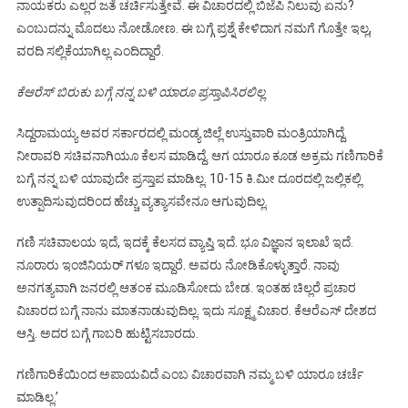
ನಾಯಕರು ಎಲ್ಲರ ಜತೆ ಚರ್ಚಿಸುತ್ತೇವೆ. ಈ ವಿಚಾರದಲ್ಲಿ ಬಿಜೆಪಿ ನಿಲುವು ಏನು?
ಎಂಬುದನ್ನು ಮೊದಲು ನೋಡೋಣ. ಈ ಬಗ್ಗೆ ಪ್ರಶ್ನೆ ಕೇಳಿದಾಗ ನಮಗೆ ಗೊತ್ತೇ ಇಲ್ಲ,
ವರದಿ ಸಲ್ಲಿಕೆಯಾಗಿಲ್ಲ ಎಂದಿದ್ದಾರೆ.
ಕೆಆರೆಸ್ ಬಿರುಕು ಬಗ್ಗೆ ನನ್ನ ಬಳಿ ಯಾರೂ ಪ್ರಸ್ತಾಪಿಸಿರಲಿಲ್ಲ
ಸಿದ್ದರಾಮಯ್ಯ ಅವರ ಸರ್ಕಾರದಲ್ಲಿ ಮಂಡ್ಯ ಜಿಲ್ಲೆ ಉಸ್ತುವಾರಿ ಮಂತ್ರಿಯಾಗಿದ್ದೆ.
ನೀರಾವರಿ ಸಚಿವನಾಗಿಯೂ ಕೆಲಸ ಮಾಡಿದ್ದೆ. ಆಗ ಯಾರೂ ಕೂಡ ಅಕ್ರಮ ಗಣಿಗಾರಿಕೆ
ಬಗ್ಗೆ ನನ್ನ ಬಳಿ ಯಾವುದೇ ಪ್ರಸ್ತಾಪ ಮಾಡಿಲ್ಲ. 10-15 ಕಿ.ಮೀ ದೂರದಲ್ಲಿ ಜಲ್ಲಿಕಲ್ಲಿ
ಉತ್ಪಾದಿಸುವುದರಿಂದ ಹೆಚ್ಚು ವ್ಯತ್ಯಾಸವೇನೂ ಆಗುವುದಿಲ್ಲ.
ಗಣಿ ಸಚಿವಾಲಯ ಇದೆ, ಇದಕ್ಕೆ ಕೆಲಸದ ವ್ಯಾಪ್ತಿ ಇದೆ. ಭೂ ವಿಜ್ಞಾನ ಇಲಾಖೆ ಇದೆ.
ನೂರಾರು ಇಂಜಿನಿಯರ್ ಗಳೂ ಇದ್ದಾರೆ. ಅವರು ನೋಡಿಕೊಳ್ಳುತ್ತಾರೆ. ನಾವು
ಅನಗತ್ಯವಾಗಿ ಜನರಲ್ಲಿ ಆತಂಕ ಮೂಡಿಸೋದು ಬೇಡ. ಇಂತಹ ಚಿಲ್ಲರೆ ಪ್ರಚಾರ
ವಿಚಾರದ ಬಗ್ಗೆ ನಾನು ಮಾತನಾಡುವುದಿಲ್ಲ. ಇದು ಸೂಕ್ಷ್ಮ ವಿಚಾರ. ಕೆಆರೆಎಸ್ ದೇಶದ
ಆಸ್ತಿ. ಅದರ ಬಗ್ಗೆ ಗಾಬರಿ ಹುಟ್ಟಿಸಬಾರದು.
ಗಣಿಗಾರಿಕೆಯಿಂದ ಅಪಾಯವಿದೆ ಎಂಬ ವಿಚಾರವಾಗಿ ನಮ್ಮ ಬಳಿ ಯಾರೂ ಚರ್ಚೆ
ಮಾಡಿಲ್ಲ.’