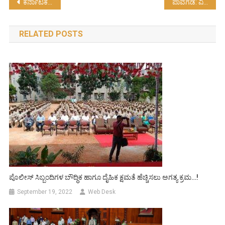
Post
ಕರ್ನಾಟಕದ ನೂತನ ರಾಜ್ಯಪಾಲರಾಗಿ ಥಾವರ್‍ಚಂದ್ ಗೆಹ್ಲೋಟ್ ಪ್ರಮಾಣ ವಚನ….
ಪಾವಗಡ: ವಿಕಲಚೇತನ ವ್ಯಕ್ತಿಗೆ ಸೈಕಲ್ ಕೊಡುಗೆ…!
navigation
RELATED POSTS
ಪೊಲೀಸ್ ಸಿಬ್ಬಂದಿಗಳ ಬೌದ್ಧಿಕ ಹಾಗೂ ದೈಹಿಕ ಕ್ಷಮತೆ ಹೆಚ್ಚಿಸಲು ಅಗತ್ಯ ಕ್ರಮ…!
September 19, 2022
Web Desk