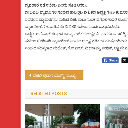
ವ್ಯವಹಾರ ನಡೆಸಬೇಕು ಎಂದು ಸೂಚಿಸಿದರು.
ಬೀದಿಬದಿ ವ್ಯಾಪಾರಿಗಳ ಸಂಘದ ತಾಲ್ಲೂಕು ಘಟಕದ ಅಧ್ಯಕ್ಷ ಗೇಟ್ ಕುಮಾರ್,
ಇದರಿಂದ ವ್ಯಾಪಾರಿಗಳು ದುಡಿದ ಬಹುಪಾಲು ಸುಂಕ ವಸೂಲಿಗಾರರ ಪಾಲಾಗುತ್ತ
ವ್ಯಾಪಾರಿಗಳಿಗೆ ಗುರುತಿನ ಚೀಟಿ ವಿತರಿಸಬೇಕು ಎಂದು ಒತ್ತಾಯಿಸಿದರು.
ರಾಷ್ಟ್ರೀಯ ಕಿಸಾನ್ ಸಂಘದ ರಾಜ್ಯಾ ಘಟಕದ ಅಧ್ಯಕ್ಷ ವಿ. ನಾಗಬೂಷಣರೆಡ್ಡಿ, ವರಲ
ಮಹಿಳಾ ಬೀದಿಬದಿ ವ್ಯಾಪಾರಿಗಳ ಸಂಘದ ಅಧ್ಯಕ್ಷೆ ಶಶಿಕಲಾ ಮಾತನಾಡಿದರು.
ಸಂಘದ ಸದಸ್ಯರಾದ ಮಹೇಶ್, ಗೋಪಾಲ್, ಸುಜಾತಮ್ಮ, ಸಾಧಿಕ್, ಲಕ್ಷ್ಮಿದೇವಮ್ಮ
Share
Post
ದೆಹಲಿ ಪ್ರವಾಸ ಯಶಸ್ವಿ: ಮುಖ್ಯಮಂತ್ರಿ ಬಸವರಾಜ ಬೊಮ್ಮಾಯಿ…..!
navigation
RELATED POSTS