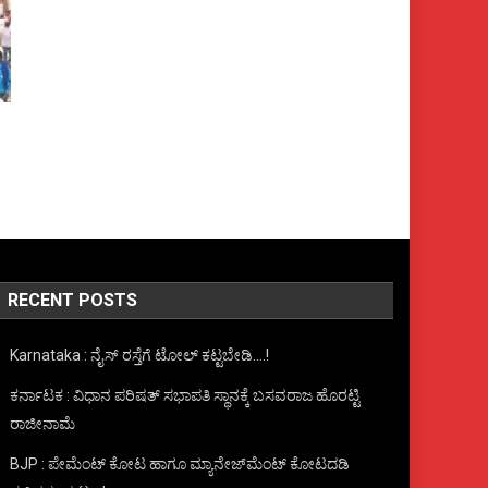
RECENT POSTS
Karnataka : ನೈಸ್ ರಸ್ತೆಗೆ ಟೋಲ್ ಕಟ್ಟಬೇಡಿ….!
ಕರ್ನಾಟಕ : ವಿಧಾನ ಪರಿಷತ್ ಸಭಾಪತಿ ಸ್ಥಾನಕ್ಕೆ ಬಸವರಾಜ ಹೊರಟ್ಟಿ
ರಾಜೀನಾಮೆ
BJP : ಪೇಮೆಂಟ್ ಕೋಟ ಹಾಗೂ ಮ್ಯಾನೇಜ್‍ಮೆಂಟ್ ಕೋಟದಡಿ