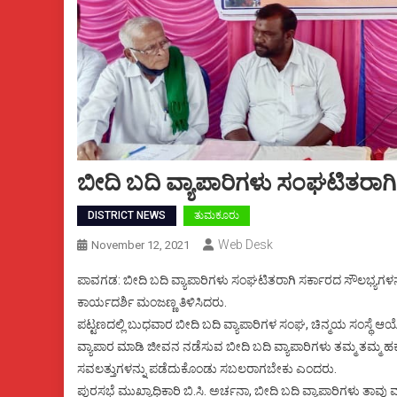
ಬೀದಿ ಬದಿ ವ್ಯಾಪಾರಿಗಳು ಸಂಘಟಿತರಾಗಿ
DISTRICT NEWS
ತುಮಕೂರು
Web Desk
November 12, 2021
ಪಾವಗಡ: ಬೀದಿ ಬದಿ ವ್ಯಾಪಾರಿಗಳು ಸಂಘಟಿತರಾಗಿ ಸರ್ಕಾರದ ಸೌಲಭ್ಯಗಳನ್
ಕಾರ್ಯದರ್ಶಿ ಮಂಜಣ್ಣ ತಿಳಿಸಿದರು.
ಪಟ್ಟಣದಲ್ಲಿ ಬುಧವಾರ ಬೀದಿ ಬದಿ ವ್ಯಾಪಾರಿಗಳ ಸಂಘ, ಚಿನ್ಮಯ ಸಂಸ್ಥೆ 
ವ್ಯಾಪಾರ ಮಾಡಿ ಜೀವನ ನಡೆಸುವ ಬೀದಿ ಬದಿ ವ್ಯಾಪಾರಿಗಳು ತಮ್ಮ ತಮ್ಮ ಹಕ
ಸವಲತ್ತುಗಳನ್ನು ಪಡೆದುಕೊಂಡು ಸಬಲರಾಗಬೇಕು ಎಂದರು.
ಪುರಸಭೆ ಮುಖ್ಯಾಧಿಕಾರಿ ಬಿ.ಸಿ. ಅರ್ಚನಾ, ಬೀದಿ ಬದಿ ವ್ಯಾಪಾರಿಗಳು ತಾವು