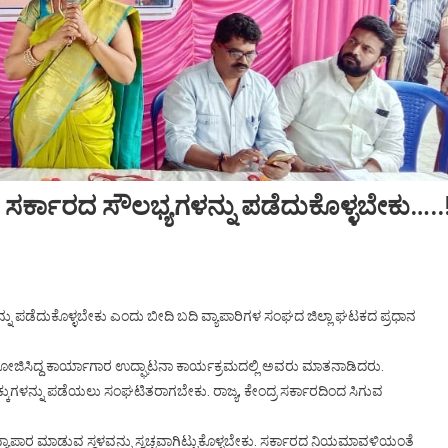
 ಸರ್ಕಾರದ ಸೌಲಭ್ಯಗಳನ್ನು ಪಡೆದುಕೊಳ್ಳಬೇಕು…..
ನು ಪಡೆದುಕೊಳ್ಳಬೇಕು ಎಂದು ಬೀದಿ ಬದಿ ವ್ಯಾಪಾರಿಗಳ ಸಂಘದ ಜಿಲ್ಲಾ ಘಟಕದ ಪ್ರಧಾನ
ಆಯೋಜಿಸಿದ್ದ ಕಾರ್ಯಾಗಾರ ಉದ್ಘಾಟನಾ ಕಾರ್ಯಕ್ರಮದಲ್ಲಿ ಅವರು ಮಾತನಾಡಿದರು.
್ಕುಗಳನ್ನು ಪಡೆಯಲು ಸಂಘಟಿತರಾಗಬೇಕು. ರಾಜ್ಯ, ಕೇಂದ್ರ ಸರ್ಕಾರದಿಂದ ಸಿಗುವ
 ವ್ಯಾಪಾರ ಮಾಡುವ ಸ್ಥಳವನ್ನು ಸ್ವಚ್ಚವಾಗಿಟ್ಟುಕೊಳ್ಳಬೇಕು. ಸರ್ಕಾರದ ನಿಯಮಾವಳಿಯಂತೆ