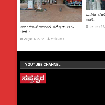
ಪಾವಗಡ: ದೆಹಲ
ಧರಣಿ…!
January 22,
ಪಾವಗಡ:ಮಳೆ ಆವಾಂತರ : ಪೆಟ್ರೋಲ್- ನೀರು
ಬೆರಕೆ…!
August 5, 2022
Web Desk
YOUTUBE CHANNEL