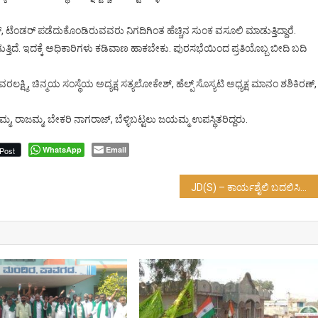
 ಟೆಂಡರ್ ಪಡೆದುಕೊಂಡಿರುವವರು ನಿಗದಿಗಿಂತ ಹೆಚ್ಚಿನ ಸುಂಕ ವಸೂಲಿ ಮಾಡುತ್ತಿದ್ದಾರೆ.
ಿದೆ. ಇದಕ್ಕೆ ಅಧಿಕಾರಿಗಳು ಕಡಿವಾಣ ಹಾಕಬೇಕು. ಪುರಸಭೆಯಿಂದ ಪ್ರತಿಯೊಬ್ಬ ಬೀದಿ ಬದಿ
ಕ್ಷ್ಮಿ, ಚಿನ್ಮಯ ಸಂಸ್ಥೆಯ ಅದ್ಯಕ್ಷ ಸತ್ಯಲೋಕೇಶ್, ಹೆಲ್ಪ್ ಸೊಸ್ಯಟಿ ಅಧ್ಯಕ್ಷ ಮಾನಂ ಶಶಿಕಿರಣ್,
, ರಾಜಮ್ಮ, ಬೇಕರಿ ನಾಗರಾಜ್, ಬೆಳ್ಳಿಬಟ್ಟಲು ಜಯಮ್ಮ ಉಪಸ್ಥಿತರಿದ್ದರು.
WhatsApp
Email
Post
JD(S) – ಕಾರ್ಯಶೈಲಿ ಬದಲಿಸಿಕೊಳ್ಳಿ; ಮುಖಂಡರಿಗೆ ಒಗ್ಗಟ್ಟು ಮತ್ತು ಸಂಘಟನೆ ಪಾಠ ಮಾಡಿದ- ಹೆಚ್ ಡಿ ಕೆ