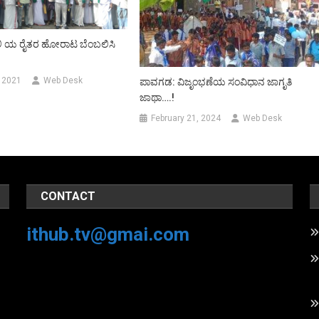
ಿ ಯ ರೈತರ ಹೋರಾಟ ಬೆಂಬಲಿಸಿ
 2021
Web Desk
ಪಾವಗಡ: ವಿಜೃಂಭಣೆಯ ಸಂವಿಧಾನ ಜಾಗೃತಿ
ಜಾಥಾ….!
February 21, 2024
Web Desk
CONTACT
ithub.tv@gmai.com