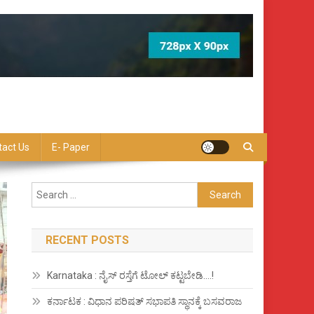
tact Us
E- Paper
Search
for:
RECENT POSTS
Karnataka : ನೈಸ್ ರಸ್ತೆಗೆ ಟೋಲ್ ಕಟ್ಟಬೇಡಿ….!
ಕರ್ನಾಟಕ : ವಿಧಾನ ಪರಿಷತ್ ಸಭಾಪತಿ ಸ್ಥಾನಕ್ಕೆ ಬಸವರಾಜ