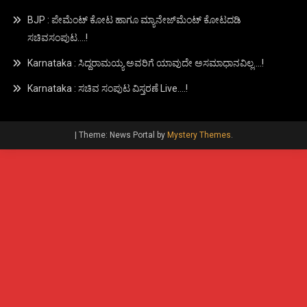
BJP : ಪೇಮೆಂಟ್ ಕೋಟ ಹಾಗೂ ಮ್ಯಾನೇಜ್‍ಮೆಂಟ್ ಕೋಟದಡಿ
ಸಚಿವಸಂಪುಟ….!
Karnataka : ಸಿದ್ದರಾಮಯ್ಯ ಅವರಿಗೆ ಯಾವುದೇ ಅಸಮಾಧಾನವಿಲ್ಲ….!
Karnataka : ಸಚಿವ ಸಂಪುಟ ವಿಸ್ತರಣೆ Live….!
|
Theme: News Portal by
Mystery Themes
.