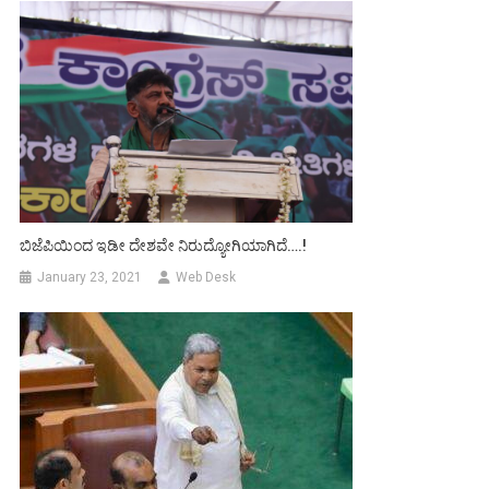
ಬಿಜೆಪಿಯಿಂದ ಇಡೀ ದೇಶವೇ ನಿರುದ್ಯೋಗಿಯಾಗಿದೆ….!
January 23, 2021
Web Desk