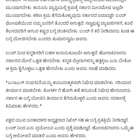
ಮುಂದಾಗಬೇಕು. ಕಾನೂನು ವ್ಯಾಪ್ತಿಯಲ್ಲಿ ಕ್ರಮಕ್ಕೆ ಸರ್ಕಾರ ಮೀನಮೇಷ ಇಲ್ಲದೇ
ಮುಂದಾಗಬೇಕು. ಕಠಿಣ ಕ್ರಮ ತೆಗೆದುಕೊಳ್ಳುವುದು ಸರ್ಕಾರದ ಜವಾಬ್ದಾರಿ. ಬಂದ್
ಘೋಷಣೆಯಿಂದ ನಮ್ಮ ಜನರಿಗೆ ತೊಂದರೆ ಆಗುತ್ತದೆ. ಸಣ್ಣಪುಟ್ಟ ವ್ಯಾಪಾರಿಗಳಿಗೆ, ಕೂಲಿ
ಕೆಲಸದವರಿಗೆ ಆಗುವ ಕಷ್ಟದ ಬಗ್ಗೆ ಚಿಂತಿಸಬೇಕು. ಬಂದ್ ಗೆ ಕರೆ ನೀಡಿದವರು ಕೂಡ ಈ
ಬಗ್ಗೆ ಯೋಚಿಸಬೇಕು ಎಂದರು ಕುಮಾರಸ್ವಾಮಿ ಅವರು.
ಬಂದ್ ನಿಂದ ಕನ್ನಡಿಗರಿಗೆ ಬಹಳ ಅನಾನುಕೂಲವೇ ಆಗುತ್ತದೆ. ಹೋರಾಟಗಾರರು
ಸರ್ಕಾರದ ಮೇಲೆ ಒತ್ತಡ ಹೇರಬೇಕು. ಕನ್ನಡ ದ್ರೋಹಿಗಳನ್ನು ಹತ್ತಿಕ್ಕಲು ಏನು ಬೇಕೋ
ಆ ಕ್ರಮ ಕೈಗೊಳ್ಳಲು ಒತ್ತಡ ಹೇರಬೇಕು ಎಂದು ಅವರು ಸಲಹೆ ಮಾಡಿದರು.
*ಎಂಇಎಸ್ ಸಂಘಟನೆಯನ್ನು ಕಾನೂನಾತ್ಮಕವಾಗಿ ನಿಷೇಧ ಮಾಡಬೇಕು. ಸರಿಯಾದ
ತೀರ್ಮಾನ ಮಾಡಬೇಕು. ಕೋರ್ಟ್ ಗೆ ಹೋಗಿ ತಡೆ ತರುವಂತೆ ನಿಷೇಧ ಹೇರಬಾರದು.
ಸರ್ಕಾರ ಈ ಬಗ್ಗೆ ಯೋಚಿಸಿ ತೀರ್ಮಾನ ತೆಗೆದುಕೊಳ್ಳಲಿ ಎಂದು ಅವರು ಸರಕಾರಕ್ಕೆ
ಕಿವಿಮಾತು ಹೇಳಿದರು.*
ಪಕ್ಷದ ಯುವ ಜನತಾದಳದ ಅಧ್ಯಕ್ಷರಾದ ನಿಖಿಲ್ ಸಹ ಈ ಬಗ್ಗೆ ಪ್ರತಿಕ್ರಿಯೆ ನೀಡಿದ್ದಾರೆ.
ಬಂದ್ ನಿಂದ ಏನು ಪ್ರಯೋಜನ ಎಂದು ಪ್ರಶ್ನೆ ಮಾಡಿದ್ದಾರೆ. ಹೋರಾಟಗಾರರು ಒಮ್ಮೆ ಈ
ಬಗ್ಗೆ ಆಲೋಚನೆ ಮಾಡಲಿ ಎಂದು ಅವರು ಹೇಳಿದರು.