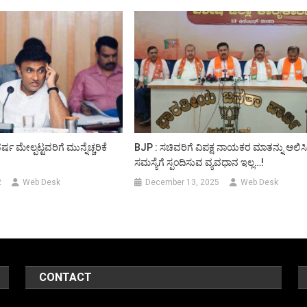
 ಮೇಲ್ಪಟ್ಟವರಿಗೆ ಮುನ್ನೆಚ್ಚರಿಕೆ
BJP : ಸಚಿವರಿಗೆ ವಿಪಕ್ಷ ನಾಯಕರ ಮಾತನ್ನು ಆಲಿಸಿ
ಸಮಸ್ಯೆಗೆ ಸ್ಪಂದಿಸುವ ವ್ಯವಧಾನ ಇಲ್ಲ…!
2
Web Desk
December 13, 2025
Web Desk
CONTACT