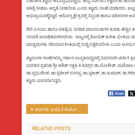
ಬಹುತೇಕ ತಜ್ಞರು ಅಭಿಪ್ರಾಯಪಟ್ಟರು. ತೀವ್ರ ಸೋಂಕಿನ ಲಕ್ಷಣಗಳು ಹೊ
ಚಿಕಿತ್ಸೆ ನೀಡಲು ಆದ್ಯತೆ ನೀಡಬೇಕು ಎಂದು ತಜ್ಞರು ಸಲಹೆ ಮಾಡಿದರು. ಅಲ್ಲದ
ಅಭಿಪ್ರಾಯಪಟ್ಟಿದ್ದಾರೆ. ಆರೋಗ್ಯ ಕ್ಷೇತ್ರದಲ್ಲಿ ಸಿಬ್ಬಂದಿ ಹಾಗೂ ಪರಿಕರಗಳ ಅ
ಟೆಲಿ ಐಸಿಯು ಹಾಗೂ ಚಿಕಿತ್ಸೆಯ ನಿಗದಿತ ಮಾನದಂಡಗಳ ಕುರಿತು ಹೆಚ್ಚಿನ ತ
ಸರಪಣಿ ಅಬಾಧಿತವಾಗಿರಬೇಕು.. ರಾಜ್ಯದಲ್ಲಿ ಕೋವಿಡ್ ಕುರಿತು ಭೀತಿಯ ವಾತಾ
ಮಾಧ್ಯಮಗಳು ಸರಿಯಾದ ರೀತಿಯಲ್ಲಿ ಸುದ್ದಿ ಬಿತ್ತರಿಸಬೇಕು ಎಂದು ಅವರ
ತಜ್ಞರುಗಳ ಸಲಹೆಗಳನ್ನು ಸರ್ಕಾರ ಉನ್ನತಮಟ್ಟದಲ್ಲಿ ವಿವರವಾಗಿ ಚರ್ಚಿಸಿ ಕ್ರ
ಭಾರತದ ಪ್ರತಿನಿಧಿ ಶ್ರೀ ಆಶಿಶ್ ಸತ್ಪತಿ, ಕಿ ಕಿಮ್ಸ್‌ನ ಡಾ.ಲೋಕೇಶ್, ಮಣಿಪ
ಡಾ.ಪ್ರಭುದೇವ್, ಡಾ.ಪ್ರದೀಪ್ ರಂಗಪ್ಪ, ಡಾ.ಪ್ರಕಾಶ್, ಡಾ.ಕುಮಾರ್, ಡಾ.ಗ
ತಜ್ಞರು ಭಾಗವಹಿಸಿದ್ದರು.
Share
Post
ಪಾವಗಡ: ಇಂದು 3 ಕೊರೋನಾ ಸೊಂಕು ಧೃಢ
navigation
RELATED POSTS