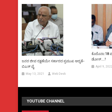
ಕೊರೊನಾ:18 ವರ್ಷ
ಡೋಸ್….!
ಜನರ ಜೀವ ರಕ್ಷಣೆಯೇ ಸರ್ಕಾರದ ಪ್ರಮುಖ ಆದ್ಯತೆ-
ಬಿಎಸ್ ವೈ
April 9, 202
May 13, 2021
Web Desk
YOUTUBE CHANNEL