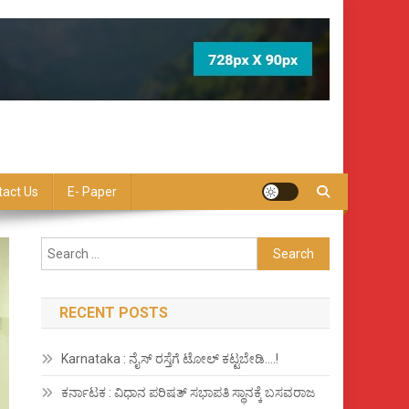
tact Us
E- Paper
Search
for:
RECENT POSTS
Karnataka : ನೈಸ್ ರಸ್ತೆಗೆ ಟೋಲ್ ಕಟ್ಟಬೇಡಿ….!
ಕರ್ನಾಟಕ : ವಿಧಾನ ಪರಿಷತ್ ಸಭಾಪತಿ ಸ್ಥಾನಕ್ಕೆ ಬಸವರಾಜ