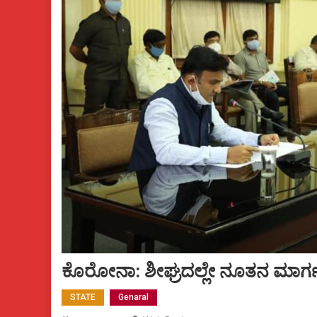
ಕೊರೋನಾ: ಶೀಘ್ರದಲ್ಲೇ ನೂತನ ಮಾರ್
STATE
Genaral