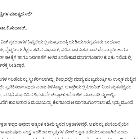
ತ್ರಿಗಳ ಮಹತ್ವದ ಸಭೆ*
 ಡಾ.ಕೆ.ಸುಧಾಕರ್_
ುವ ಕೋವಿಡ್ ಪ್ರಕರಣಗಳ ಹಿನ್ನೆಲೆಯಲ್ಲಿ ಮುಖ್ಯಮಂತ್ರಿ ಯಡಿಯೂರಪ್ಪನವರು ಬುಧವಾರ
್ಯರುಗಳು, ವೈದ್ಯಕೀಯ ಶಿಕ್ಷಣ ಸಚಿವ ಸುಧಾಕರ್, ಸಚಿವರಾದ ಬಸವರಾಜ್ ಬೊಮ್ಮಾಯಿ ಹಾಗೂ
ಡ್ ಚಿಕಿತ್ಸೆಗೆ ಹಾಗೂ ನಿರ್ವಹಣೆಗೆ ಅಳವಡಿಸಬೇಕಾದ ಮಾರ್ಗಸೂಚಿಗಳ ಕುರಿತು ಸಭೆಯಲ್ಲಿ
್ಕೆ ನೀಡಿದ್ದಾರೆ.
ಳ ಸಲಹೆಯನ್ನು ಸ್ವೀಕರಿಸಲಾಗಿದ್ದು, ಶೀಘ್ರದಲ್ಲೇ ಮಾನ್ಯ ಮುಖ್ಯಮಂತ್ರಿಗಳು ಉನ್ನತ ಮಟ್ಟದ
ಲೇ ಪ್ರಕಟಿಸಲಾಗುವುದು ಎಂದು ತಿಳಿಸಿದ್ದಾರೆ. ಬಳ್ಳಾರಿಯಲ್ಲಿ ಕೋವಿಡ್ ನಿಂದ ಮೃತಪಟ್ಟವರ
ಿವರು, ಘಟನೆ ಸಂಭವಿಸಿದ ದಿನದಂದೇ ಜಿಲ್ಲಾಡಳಿತದೊಂದಿಗೆ ಮಾತನಾಡಿದ್ದು ಅಲ್ಲಿನ
 ಘಟನೆಗೆ ಕಾರಣರಾದ 6 ಮಂದಿಯನ್ನು ಕೆಲಸದಿಂದ ಅಮಾನತುಗೊಳಿಸಲಾಗಿದೆ, ಇನ್ನು ಮುಂದೆ
್ಷಣ ಇಲ್ಲದ ಅಥವಾ ಅತ್ಯಂತ ಕಡಿಮೆ ಜ್ವರದ ಲಕ್ಷಣಗಳಿದ್ದರೆ, ಅವರನ್ನು ಮನೆಯಲ್ಲಿಯೇ
 ಇಡುವುದು ಸೂಕ್ತ. ಇದರಿಂದ ಆಸ್ಪತ್ರೆಗಳ ಮೇಲೆ ಒತ್ತಡ ತಡೆಯಬಹುದಾಗಿದೆ ಎಂದು