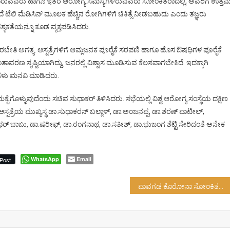
ಂದಿರುವವರು ಹಾಗೂ ಇತರ ಆರೋಗ್ಯ ಸಮಸ್ಯೆಗಳಿರುವವರು ಸೋಂಕಿತರಾದಲ್ಲಿ, ಅವರಿಗೆ ಉತ್ತ
ೆ ಟೆಲಿ ಮೆಡಿಸಿನ್ ಮೂಲಕ ಹೆಚ್ಚಿನ ರೋಗಿಗಳಿಗೆ ಚಿಕಿತ್ಸೆ ನೀಡಬಹುದು ಎಂದು ತಜ್ಞರು
ವಶ್ಯಕತೆಯನ್ನೂ ಕೂಡ ವ್ಯಕ್ತಪಡಿಸಿದರು.
ರಬೇತಿ ಅಗತ್ಯ. ಆಸ್ಪತ್ರೆಗಳಿಗೆ ಆಮ್ಲಜನಕ ಪೂರೈಕೆ ಸರಪಣಿ ಹಾಗೂ ಹೊಸ ಔಷಧಿಗಳ ಪೂರೈಕೆ
ವರಣ ಸೃಷ್ಟಿಯಾಗಿದ್ದು, ಜನರಲ್ಲಿ ವಿಶ್ವಾಸ ಮೂಡಿಸುವ ಕೆಲಸವಾಗಬೇಕಿದೆ. ಇದಕ್ಕಾಗಿ
ುಗಳು ಮನವಿ ಮಾಡಿದರು.
ಮಕೈಗೊಳ್ಳುವುದೆಂದು ಸಚಿವ ಸುಧಾಕರ್ ತಿಳಿಸಿದರು. ಸಭೆಯಲ್ಲಿ ವಿಶ್ವ ಆರೋಗ್ಯ ಸಂಸ್ಥೆಯ ದಕ್ಷಿಣ
ಾಲ ಆಸ್ಪತ್ರೆಯ ಮುಖ್ಯಸ್ಥ ಡಾ.ಸುಧಾಕರನ್ ಬಲ್ಲಾಳ್, ಡಾ.ಅಂಜನಪ್ಪ, ಡಾ.ಶರಣ್ ಪಾಟೀಲ್,
ಿರಿಧರ್ ಬಾಬು, ಡಾ.ಷರೀಫ್, ಡಾ.ರಂಗನಾಥ, ಡಾ.ಸತೀಶ್, ಡಾ.ಭುಜಂಗ ಶೆಟ್ಟಿ ಸೇರಿದಂತೆ ಅನೇಕ
WhatsApp
Email
Post
ಪಾವಗಡ ಕೊರೋನಾ ಸೋಂಕಿತರ ಗೋಳು…!