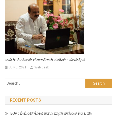
ಕಾವೇರಿ: ಮೇಕೆದಾಟು ಯೋಜನೆ ಜಾರಿ ಮಾಡಿಯೇ ಮಾಡುತ್ತೇವೆ
July 5, 2021
Web Desk
Search
for:
RECENT POSTS
BJP : ಪೇಮೆಂಟ್ ಕೋಟ ಹಾಗೂ ಮ್ಯಾನೇಜ್‍ಮೆಂಟ್ ಕೋಟದಡಿ