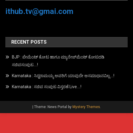
ithub.tv@gmai.com
RECENT POSTS
BJP : ಪೇಮೆಂಟ್ ಕೋಟ ಹಾಗೂ ಮ್ಯಾನೇಜ್‍ಮೆಂಟ್ ಕೋಟದಡಿ
ಸಚಿವಸಂಪುಟ….!
Karnataka : ಸಿದ್ದರಾಮಯ್ಯ ಅವರಿಗೆ ಯಾವುದೇ ಅಸಮಾಧಾನವಿಲ್ಲ….!
Karnataka : ಸಚಿವ ಸಂಪುಟ ವಿಸ್ತರಣೆ Live….!
|
Theme: News Portal by
Mystery Themes
.