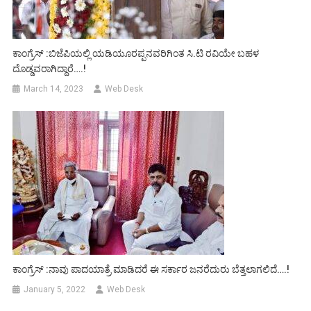
ಕಾಂಗ್ರೆಸ್ :ಬಿಜೆಪಿಯಲ್ಲಿ ಯಡಿಯೂರಪ್ಪನವರಿಗಿಂತ ಸಿ.ಟಿ ರವಿಯೇ ಬಹಳ
ದೊಡ್ಡವರಾಗಿದ್ದಾರೆ….!
March 14, 2023
Web Desk
ಕಾಂಗ್ರೆಸ್ :ನಾವು ಪಾದಯಾತ್ರೆ ಮಾಡಿದರೆ ಈ ಸರ್ಕಾರ ಜನರೆದುರು ಬೆತ್ತಲಾಗಲಿದೆ….!
January 5, 2022
Web Desk