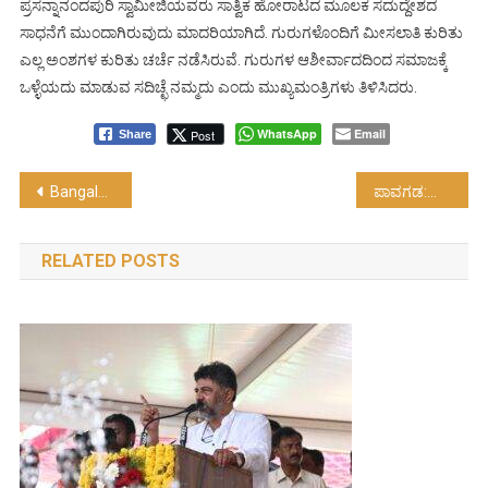
ಪ್ರಸನ್ನಾನಂದಪುರಿ ಸ್ವಾಮೀಜಿಯವರು ಸಾತ್ವಿಕ ಹೋರಾಟದ ಮೂಲಕ ಸದುದ್ದೇಶದ
ಸಾಧನೆಗೆ ಮುಂದಾಗಿರುವುದು ಮಾದರಿಯಾಗಿದೆ. ಗುರುಗಳೊಂದಿಗೆ ಮೀಸಲಾತಿ ಕುರಿತು
ಎಲ್ಲ ಅಂಶಗಳ ಕುರಿತು ಚರ್ಚೆ ನಡೆಸಿರುವೆ. ಗುರುಗಳ ಆಶೀರ್ವಾದದಿಂದ ಸಮಾಜಕ್ಕೆ
ಒಳ್ಳೆಯದು ಮಾಡುವ ಸದಿಚ್ಛೆ ನಮ್ಮದು ಎಂದು ಮುಖ್ಯಮಂತ್ರಿಗಳು ತಿಳಿಸಿದರು.
WhatsApp
Email
Post
Share
Post
Bangalore:ಒತ್ತುವರಿಯಾದ 5-24.08 ಎಕರೆ ಸರ್ಕಾರಿ ಪ್ರದೇಶ ತೆರವು….!
ಪಾವಗಡ:ವಾಲೀಬಾಲ್ ಟೂರ್ನಮೆಂಟ್..!
navigation
RELATED POSTS