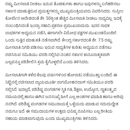
ರಷ್ಟು ಮೀಸಲಾತಿ ನೀಡಲು ಇರುವ ತೊಡಕುಗಳು ಹಾಗೂ ಇವುಗಳನ್ನು ಬಗೆಹರಿಸಲು
ಸರ್ಕಾರ ಮಾಡುತ್ತಿರುವ ಪ್ರಯತ್ನಗಳನ್ನು ಮುಖ್ಯಮಂತ್ರಿಯವರು ವಿವರಿಸಿದರು. ಸುಪ್ರೀಂ
ಕೋರ್ಟಿನ ಆದೇಶದಂತೆ ಶೇ. 50ಕ್ಕಿಂತ ಹೆಚ್ಚಿನ ಮೀಸಲಾತಿ ನೀಡಲು ಸಾಧ್ಯವಿಲ್ಲ. ಇದಕ್ಕೆ
ಸಂಬಂಧಿಸಿದಂತೆ ಇಂದ್ರಾ ಸಹಾನಿ ಪ್ರಕರಣ ಪ್ರಮುಖವಾದುದು. ಇದರ ಸಾಧಕ
ಬಾಧಕಗಳ ಅಧ್ಯಯನ ನಡೆಸಿ, ಈಗಾಗಲೇ ವಿರೋಧ ಪಕ್ಷಗಳ ಮುಖಂಡರೊಂದಿಗೆ
ಒಂದು ಸುತ್ತಿನ ಮಾತುಕತೆ ನಡೆಸಲಾಗಿದೆ. ಕೇಂದ್ರ ಸರ್ಕಾರದಂತೆ ಶೇ. 7.5 ರಷ್ಟು
ಮೀಸಲಾತಿ ನಿಗದಿ ಪಡಿಸಲು ಇರುವ ಸಾಧ್ಯತೆಗಳ ಕುರಿತು ಅಧ್ಯಯನ ನಡೆಸಲು
ರಚಿಸಿರುವ ಸಮಿತಿಯು ವರದಿ ಸಲ್ಲಿಸಿದ ನಂತರ ಸರ್ಕಾರ ಕಾನೂನಾತ್ಮಕವಾಗಿ
ಎಲ್ಲವನ್ನೂ ಪರಿಶೀಲಿಸಿ ಕ್ರಮ ಕೈಗೊಳ್ಳಲಿದೆ ಎಂದು ತಿಳಿಸಿದರು.
ಮೀಸಲಾತಿಗಾಗಿ ಕಳೆದ ಕೆಲವು ವರ್ಷಗಳಿಂದ ಹೋರಾಟ ನಡೆಯುತ್ತಾ ಬಂದಿದೆ. ಈ
ನಿಟ್ಟಿನಲ್ಲಿ ರಚಿಸಲಾದ ನ್ಯಾಯಮೂರ್ತಿ ನಾಗಮೋಹನದಾಸ್ ಸಮಿತಿಯೂ ವರದಿ
ಸಲ್ಲಿಸಿದೆ. ಇದಲ್ಲದೆ, ಪರಿಶಿಷ್ಟ ಪಂಗಡಗಳ ಸ್ಥಿತಿ ಗತಿ, ಶಿಕ್ಷಣ, ಉದ್ಯೋಗ, ಸ್ವಾತಂತ್ರ್ಯದ
ಸಮಯದಲ್ಲಿ ಹಾಗೂ ಈಗಿನ ಜನಸಂಖ್ಯೆ ಹೀಗೆ ಎಲ್ಲ ಅಂಶಗಳ ಮಾಹಿತಿ ಹಾಗೂ ಅರಿವು
ನನಗಿದೆ. ಪರಿಶಿಷ್ಟ ಪಂಗಡಗಳ ಸಮುದಾಯಕ್ಕೆ ಒಳ್ಳೆಯದು ಮಾಡುವ ಸದುದುದ್ದೇಶ
ನಮಗೂ ಇದೆ. ಈ ಸಮುದಾಯಗಳ ಉತ್ತಮ ಭವಿಷ್ಯ ರೂಪಿಸಲು ಎಲ್ಲ ರೀತಿಯ
ಸಹಾಯ ಮಾಡಲಾಗುವುದು ಎಂದು ಮುಖ್ಯಮಂತ್ರಿಗಳು ತಿಳಿಸಿದರು.