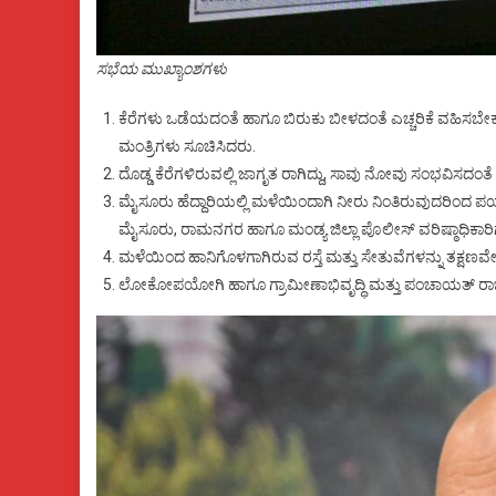
ಸಭೆಯ ಮುಖ್ಯಾಂಶಗಳು
ಕೆರೆಗಳು ಒಡೆಯದಂತೆ ಹಾಗೂ ಬಿರುಕು ಬೀಳದಂತೆ ಎಚ್ಚರಿಕೆ ವಹಿಸಬೇಕು. ಸ
ಮಂತ್ರಿಗಳು ಸೂಚಿಸಿದರು.
ದೊಡ್ಡ ಕೆರೆಗಳಿರುವಲ್ಲಿ ಜಾಗೃತ ರಾಗಿದ್ದು, ಸಾವು ನೋವು ಸಂಭವಿಸದಂ
ಮೈಸೂರು ಹೆದ್ದಾರಿಯಲ್ಲಿ ಮಳೆಯಿಂದಾಗಿ ನೀರು ನಿಂತಿರುವುದರಿಂದ
ಮೈಸೂರು, ರಾಮನಗರ ಹಾಗೂ ಮಂಡ್ಯ ಜಿಲ್ಲಾ ಪೊಲೀಸ್ ವರಿಷ್ಠಾಧಿಕಾರಿಗ
ಮಳೆಯಿಂದ ಹಾನಿಗೊಳಗಾಗಿರುವ ರಸ್ತೆ ಮತ್ತು ಸೇತುವೆಗಳನ್ನು ತಕ್
ಲೋಕೋಪಯೋಗಿ ಹಾಗೂ ಗ್ರಾಮೀಣಾಭಿವೃದ್ಧಿ ಮತ್ತು ಪಂಚಾಯತ್ ರಾಜ್ ಇಲ