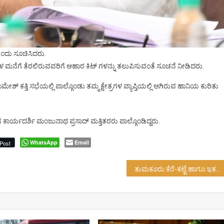
ಎಂದು ಸೂಚಿಸಿದರು.
 ಮನೆಗೆ ತೆರಲಿರುವವರಿಗೆ ಆಹಾರ ಕಿಟ್ ಗಳನ್ನು ತಲುಪಿಸುವಂತೆ ಸೂಚನೆ ನೀಡಿದರು.
 ಕತ್ತಿ ಸಭೆಯಲ್ಲಿ ಪಾಲ್ಗೊಂಡು ತಮ್ಮ ಕ್ಷೇತ್ರಗಳ ವ್ಯಾಪ್ತಿಯಲ್ಲಿ ಆಗಿರುವ ಹಾನಿಯ ಕುರಿತು
 ಕಾರ್ಯದರ್ಶಿ ಮಂಜುನಾಥ ಪ್ರಸಾದ್ ಮತ್ತಿತರರು ಪಾಲ್ಗೊಂಡಿದ್ದರು.
WhatsApp
Email
Post
ತುಮಕೂರು:ಕೆರೆ-ಕಟ್ಟೆ ಹಾಗೂ ಇತರೆ ಜಲಕಾಯಗಳ ಬಳಿ ತೆರಳದಂತೆ ಸಾರ್ವಜನಿಕರಲ್ಲಿ ಮನವಿ…!