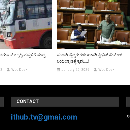
ುಷ ಮೇಲ್ಪಟ್ಟ ಮಕ್ಕಳಿಗೆ ಮಾತ್ರ
ಸರ್ಕಾರಿ ವೈದ್ಯರುಗಳು ಖಾಸಗಿ ಕ್ಲೀನಿಕ್ ಸೇವೆಗಳ
ನಿಯಂತ್ರಣಕ್ಕೆ ಕ್ರಮ….!
22
Web Desk
January 29, 2026
Web Desk
CONTACT
ithub.tv@gmai.com