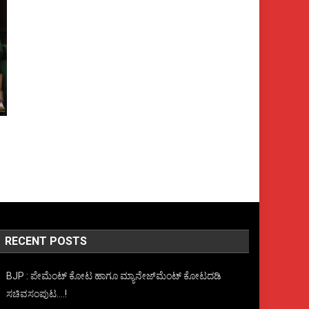
RECENT POSTS
BJP : ಪೇಮೆಂಟ್ ಕೋಟ ಹಾಗೂ ಮ್ಯಾನೇಜ್‍ಮೆಂಟ್ ಕೋಟದಡಿ
ಸಚಿವಸಂಪುಟ….!