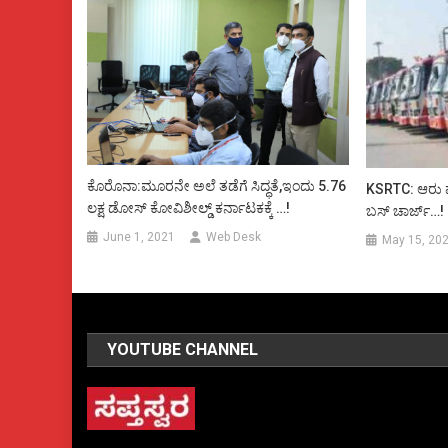
ಕೊರೊನಾ:ಮೂರನೇ ಅಲೆ ತಡೆಗೆ ಸಿದ್ಧತೆ,ಇಂದು 5.76
KSRTC: ಆರು ವರ
ಲಕ್ಷ ಡೋಸ್ ಕೋವಿಶೀಲ್ಡ್ ಕರ್ನಾಟಕಕ್ಕೆ …!
ಬಸ್ ಚಾರ್ಜ್…!
June 1, 2021
Web Desk
May 15, 20
YOUTUBE CHANNEL