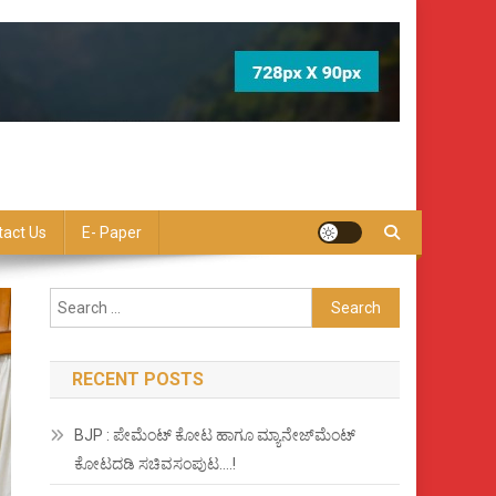
tact Us
E- Paper
Search
for:
RECENT POSTS
BJP : ಪೇಮೆಂಟ್ ಕೋಟ ಹಾಗೂ ಮ್ಯಾನೇಜ್‍ಮೆಂಟ್
ಕೋಟದಡಿ ಸಚಿವಸಂಪುಟ….!