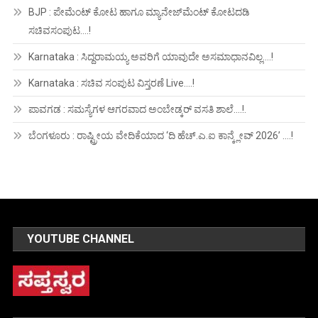
BJP : ಪೇಮೆಂಟ್ ಕೋಟ ಹಾಗೂ ಮ್ಯಾನೇಜ್‍ಮೆಂಟ್ ಕೋಟದಡಿ
ಸಚಿವಸಂಪುಟ….!
Karnataka : ಸಿದ್ದರಾಮಯ್ಯ ಅವರಿಗೆ ಯಾವುದೇ ಅಸಮಾಧಾನವಿಲ್ಲ….!
Karnataka : ಸಚಿವ ಸಂಪುಟ ವಿಸ್ತರಣೆ Live….!
ಪಾವಗಡ : ಸಮಸ್ಯೆಗಳ ಆಗರವಾದ ಅಂಬೇಡ್ಕರ್ ವಸತಿ ಶಾಲೆ….!.
ಬೆಂಗಳೂರು : ರಾಷ್ಟ್ರೀಯ ವೇದಿಕೆಯಾದ ‘ದಿ ಹೆಚ್.ಎ.ಐ ಕಾನ್ಕ್ಲೇವ್ 2026’ ….!
YOUTUBE CHANNEL