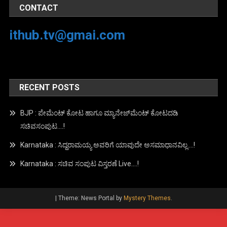
CONTACT
ithub.tv@gmai.com
RECENT POSTS
BJP : ಪೇಮೆಂಟ್ ಕೋಟ ಹಾಗೂ ಮ್ಯಾನೇಜ್‍ಮೆಂಟ್ ಕೋಟದಡಿ
ಸಚಿವಸಂಪುಟ….!
Karnataka : ಸಿದ್ದರಾಮಯ್ಯ ಅವರಿಗೆ ಯಾವುದೇ ಅಸಮಾಧಾನವಿಲ್ಲ….!
Karnataka : ಸಚಿವ ಸಂಪುಟ ವಿಸ್ತರಣೆ Live….!
|
Theme: News Portal by
Mystery Themes
.