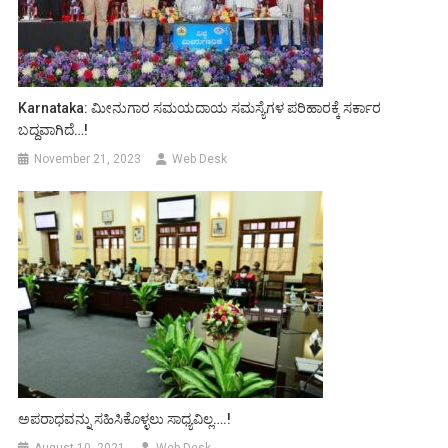
Karnataka: ಮೀನುಗಾರ ಸಮಯದಾಯ ಸಮಸ್ಯೆಗಳ ಪರಿಹಾರಕ್ಕೆ ಸರ್ಕಾರ
ಬದ್ದವಾಗಿದೆ…!
November 21, 2023
Web Desk
ಅಪರಾಧವನ್ನು ಸಹಿಸಿಕೊಳ್ಳಲು ಸಾಧ್ಯವಿಲ್ಲ….!