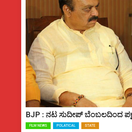
BJP : ನಟ ಸುದೀಪ್ ಬೆಂಬಲದಿಂದ ಪಕ್ಷ ಹಾ
FILM NEWS
POLATICAL
STATE