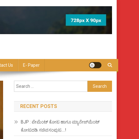
tact Us
E- Paper
Search
for:
RECENT POSTS
BJP : ಪೇಮೆಂಟ್ ಕೋಟ ಹಾಗೂ ಮ್ಯಾನೇಜ್‍ಮೆಂಟ್
ಕೋಟದಡಿ ಸಚಿವಸಂಪುಟ….!