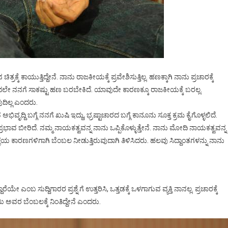
ಚಿತ್ರಕ್ಕೆ ಕಾಯುತ್ತಿದ್ದೇನೆ. ನಾನು ರಾಜಕೀಯಕ್ಕೆ ಪ್ರವೇಶಿಸುತ್ತಿಲ್ಲ. ಹಣಕ್ಕಾಗಿ ನಾನು ಪ್ರಚಾರಕ್ಕೆ
ಂದಲೇ ನನಗೆ ಸಾಕಷ್ಟು ಹಣ ಬರಬೇಕಿದೆ. ಯಾವುದೇ ಕಾರಣಕ್ಕೂ ರಾಜಕೀಯಕ್ಕೆ ಬರಲ್ಲ.
ದಿಲ್ಲ ಎಂದರು.
ಭಿವೃದ್ದಿ ಬಗ್ಗೆ ನನಗೆ ಖುಷಿ ಇದ್ದು, ಭ್ರಷ್ಟಾಚಾರದ ಬಗ್ಗೆ ಕಾನೂನು ಸೂಕ್ತ ಕ್ರಮ ಕೈಗೊಳ್ಳಲಿದೆ.
್ರಭಾವ ಬೀರಿದೆ. ನಮ್ಮ ನಾಯಕತ್ವವನ್ನ ನಾನು ಒಪ್ಪಿಕೊಳ್ಳುತ್ತೇನೆ. ನಾನು ಮೋದಿ ನಾಯಕತ್ವವನ್ನ
ಳ್ಳೆಯ ಕಾರಣಗಳಿಗಾಗಿ ಬೆಂಬಲ ನೀಡುತ್ತಿರುವುದಾಗಿ ತಿಳಿಸಿದರು. ಹಲವು ಸಿದ್ದಾಂತಗಳನ್ನು ನಾನು
 ಎಂಬ ಸುದ್ದಿಗಾರರ ಪ್ರಶ್ನೆ ಗೆ ಉತ್ತರಿಸಿ, ಒತ್ತಡಕ್ಕೆ ಒಳಗಾಗುವ ವ್ಯಕ್ತಿ ನಾನಲ್ಲ. ಪ್ರಚಾರಕ್ಕೆ
ಅವರ ಬೆಂಬಲಕ್ಕೆ ನಿಂತಿದ್ದೇನೆ ಎಂದರು.