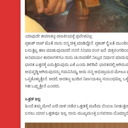
ಯಾವುದೇ ಕಾರಣಕ್ಕೂ ರಾಜಕೀಯಕ್ಕೆ ಪ್ರವೇಶವಿಲ್ಲ
ಪ್ರಕಾಶ್‌ ರಾಜ್‌ ಜೊತೆ ನಾನು ರನ್ನ ಚಿತ್ರ ಮಾಡಿದ್ದೇನೆ. ಪ್ರಕಾಶ್‌ ರೈ ಜತೆ ಮುಂದಿನ 
ಬರುತ್ತಿಲ್ಲ. ಹಣ ಮಾಡುವುದಾದರೆ ನನಗೆ ಸಿನಿಮಾ ರಂಗ ಇದೆ. ಚಿತ್ರರಂಗದಿ
ಅನಿವಾರ್ಯ ಕಾರಣಗಳಿಗೂ ನಾನು ಚುನಾವಣೆಗೆ ನಿಲ್ಲುವ ನಿರ್ಧಾರ ಮಾದುವು
ಭಾರತ ಎತ್ತರಕ್ಕೆ ಏರುತ್ತಿರುವುದು ಏಕೆ ಎಂದು ತಿಳಿದಿದೆ. ಭಾರತದಲ್ಲಿ ಆಗಿರುವ ಅ
ಅಭಿವೃದ್ದಿ ಆಗಿರುವುದನ್ನು ಗಮನಿಸಿದ್ದು, ಅದು ನನ್ನ ಅಭಿಪ್ರಾಯದ ಮೇಲೂ ಪ
ಒಪ್ಪಿಕೊಳ್ಳುತ್ತೇನೆ. ಆದರೆ, ಅದಕ್ಕೂ ಇಂದಿನ ನಿರ್ಣಯಕ್ಕೂ ಸಂಬಂಧವಿಲ್ಲ. ಒ
ಸಹ ಒಪ್ಪುತ್ತೇನೆ ಎಂದರು.
ಒತ್ತಡ ಇಲ್ಲ
ಹಿಂದೆ ತಮ್ಮ ಮೇಲೆ ಐಟಿ ದಾಳಿ ನಡೆದ ಒತ್ತಡಕ್ಕೆ ಮಣಿದು ಬೆಂಬಲ ನೀಡುತ್ತಿದ್ದಾರೆಯೇ
ಬರಲು ಯಾರ ಒತ್ತಡವೂ ಇಲ್ಲ. ನಾನು ಮುಖ್ಯಮಂತ್ರಿ ಬಸವರಾಜ ಬೊಮ್ಮಾಯಿ 