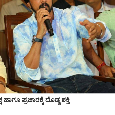
ಗೂ ಪ್ರಚಾರಕ್ಕೆ ದೊಡ್ಡ ಶಕ್ತಿ