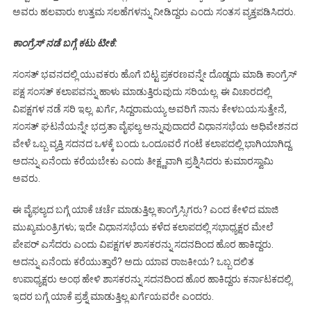
ಅವರು ಹಲವಾರು ಉತ್ತಮ ಸಲಹೆಗಳನ್ನು ನೀಡಿದ್ದರು ಎಂದು ಸಂತಸ ವ್ಯಕ್ತಪಡಿಸಿದರು.
ಕಾಂಗ್ರೆಸ್‌ ನಡೆ ಬಗ್ಗೆ ಕಟು ಟೀಕೆ:
ಸಂಸತ್ ಭವನದಲ್ಲಿ ಯುವಕರು ಹೊಗೆ ಬಿಟ್ಟ ಪ್ರಕರಣವನ್ನೇ ದೊಡ್ಡದು ಮಾಡಿ ಕಾಂಗ್ರೆಸ್‌
ಪಕ್ಷ ಸಂಸತ್‌ ಕಲಾಪವನ್ನು ಹಾಳು ಮಾಡುತ್ತಿರುವುದು ಸರಿಯಲ್ಲ. ಈ ವಿಚಾರದಲ್ಲಿ
ವಿಪಕ್ಷಗಳ ನಡೆ ಸರಿ ಇಲ್ಲ. ಖರ್ಗೆ, ಸಿದ್ದರಾಮಯ್ಯ ಅವರಿಗೆ ನಾನು ಕೇಳಬಯಸುತ್ತೇನೆ,
ಸಂಸತ್‌ ಘಟನೆಯನ್ನೇ ಭದ್ರತಾ ವೈಫಲ್ಯ ಅನ್ನುವುದಾದರೆ ವಿಧಾನಸಭೆಯ ಅಧಿವೇಶನದ
ವೇಳೆ ಒಬ್ಬ ವ್ಯಕ್ತಿ ಸದನದ ಒಳಕ್ಕೆ ಬಂದು ಒಂದೂವರೆ ಗಂಟೆ ಕಲಾಪದಲ್ಲಿ ಭಾಗಿಯಾಗಿದ್ದ.
ಅದನ್ನು ಏನೆಂದು ಕರೆಯಬೇಕು ಎಂದು ತೀಕ್ಷ್ಣವಾಗಿ ಪ್ರಶ್ನಿಸಿದರು ಕುಮಾರಸ್ವಾಮಿ
ಅವರು.
ಈ ವೈಫಲ್ಯದ ಬಗ್ಗೆ ಯಾಕೆ ಚರ್ಚೆ ಮಾಡುತ್ತಿಲ್ಲ ಕಾಂಗ್ರೆಸ್ಸಿಗರು? ಎಂದ ಕೇಳಿದ ಮಾಜಿ
ಮುಖ್ಯಮಂತ್ರಿಗಳು; ಇದೇ ವಿಧಾನಸಭೆಯ ಕಳೆದ ಕಲಾಪದಲ್ಲಿ ಸಭಾಧ್ಯಕ್ಷರ ಮೇಲೆ
ಪೇಪರ್ ಎಸೆದರು ಎಂದು ವಿಪಕ್ಷಗಳ ಶಾಸಕರನ್ನು ಸದನದಿಂದ ಹೊರ ಹಾಕಿದ್ದರು.
ಅದನ್ನು ಏನೆಂದು ಕರೆಯುತ್ತಾರೆ? ಅದು ಯಾವ ರಾಜಕೀಯ? ಒಬ್ಬ ದಲಿತ
ಉಪಾಧ್ಯಕ್ಷರು ಅಂಥ ಹೇಳಿ ಶಾಸಕರನ್ನು ಸದನದಿಂದ ಹೊರ ಹಾಕಿದ್ದರು ಕರ್ನಾಟಕದಲ್ಲಿ.
ಇದರ ಬಗ್ಗೆ ಯಾಕೆ ಪ್ರಶ್ನೆ ಮಾಡುತ್ತಿಲ್ಲ ಖರ್ಗೆಯವರೇ ಎಂದರು.