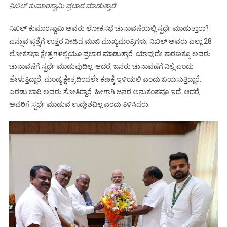
ನಿಖಿಲ್ ಕುಮಾರಸ್ವಾಮಿ ಪ್ರಚಾರ ಮಾಡುತ್ತಾರೆ:
ನಿಖಿಲ್‌ ಕುಮಾರಸ್ವಾಮಿ ಅವರು ಲೋಕಸಭೆ ಚುನಾವಣೆಯಲ್ಲಿ ಸ್ಪರ್ಧೆ ಮಾಡುತ್ತಾರಾ?
ಎನ್ನುವ ಪ್ರಶ್ನೆಗೆ ಉತ್ತರ ನೀಡಿದ ಮಾಜಿ ಮುಖ್ಯಮಂತ್ರಿಗಳು; ನಿಖಿಲ್ ಅವರು ಎಲ್ಲಾ 28
ಲೋಕಸಭಾ ಕ್ಷೇತ್ರಗಳಲ್ಲಿಯೂ ಪ್ರಚಾರ ಮಾಡುತ್ತಾರೆ. ಯಾವುದೇ ಕಾರಣಕ್ಕೂ ಅವರು
ಚುನಾವಣೆಗೆ ಸ್ಪರ್ಧೆ ಮಾಡುವುದಿಲ್ಲ. ಆದರೆ, ಜನರು ಚುನಾವಣೆಗೆ ನಿಲ್ಲಿ ಎಂದು
ಹೇಳುತ್ತಿದ್ದಾರೆ. ಮಂಡ್ಯ ಕ್ಷೇತ್ರದಿಂದಲೇ ಕಣಕ್ಕೆ ಇಳಿಯಲಿ ಎಂದು ಬಯಸುತ್ತಿದ್ದಾರೆ.
ಎರಡು ಬಾರಿ ಅವರು ಸೋತಿದ್ದಾರೆ. ಹೀಗಾಗಿ ಜನರ ಅನುಕಂಪವೂ ಇದೆ. ಆದರೆ,
ಅವರಿಗೆ ಸ್ಪರ್ಧೆ ಮಾಡುವ ಉದ್ದೇಶವಿಲ್ಲ ಎಂದು ತಿಳಿಸಿದರು.