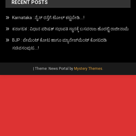
RECENT POSTS
Karnataka : ನೈಸ್ ರಸ್ತೆಗೆ ಟೋಲ್ ಕಟ್ಟಬೇಡಿ….!
ಕರ್ನಾಟಕ : ವಿಧಾನ ಪರಿಷತ್ ಸಭಾಪತಿ ಸ್ಥಾನಕ್ಕೆ ಬಸವರಾಜ ಹೊರಟ್ಟಿ ರಾಜೀನಾಮೆ
BJP : ಪೇಮೆಂಟ್ ಕೋಟ ಹಾಗೂ ಮ್ಯಾನೇಜ್‍ಮೆಂಟ್ ಕೋಟದಡಿ
ಸಚಿವಸಂಪುಟ….!
|
Theme: News Portal by
Mystery Themes
.