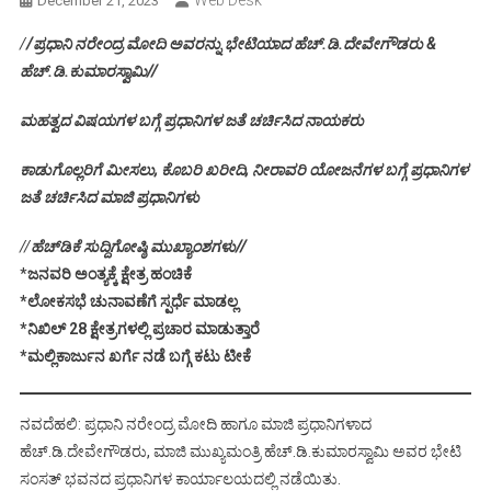
Web Desk
December 21, 2023
/
/ಪ್ರಧಾನಿ ನರೇಂದ್ರ ಮೋದಿ ಅವರನ್ನು ಭೇಟಿಯಾದ ಹೆಚ್.ಡಿ.ದೇವೇಗೌಡರು &
ಹೆಚ್.ಡಿ.ಕುಮಾರಸ್ವಾಮಿ//
ಮಹತ್ವದ ವಿಷಯಗಳ ಬಗ್ಗೆ ಪ್ರಧಾನಿಗಳ ಜತೆ ಚರ್ಚಿಸಿದ ನಾಯಕರು
ಕಾಡುಗೊಲ್ಲರಿಗೆ ಮೀಸಲು, ಕೊಬರಿ ಖರೀದಿ, ನೀರಾವರಿ ಯೋಜನೆಗಳ ಬಗ್ಗೆ ಪ್ರಧಾನಿಗಳ
ಜತೆ ಚರ್ಚಿಸಿದ ಮಾಜಿ ಪ್ರಧಾನಿಗಳು
//
ಹೆಚ್‌ಡಿಕೆ ಸುದ್ದಿಗೋಷ್ಠಿ ಮುಖ್ಯಾಂಶಗಳು//
*
ಜನವರಿ ಅಂತ್ಯಕ್ಕೆ ಕ್ಷೇತ್ರ ಹಂಚಿಕೆ
*ಲೋಕಸಭೆ ಚುನಾವಣೆಗೆ ಸ್ಪರ್ಧೆ ಮಾಡಲ್ಲ
*ನಿಖಿಲ್‌ 28 ಕ್ಷೇತ್ರಗಳಲ್ಲಿ ಪ್ರಚಾರ ಮಾಡುತ್ತಾರೆ
*ಮಲ್ಲಿಕಾರ್ಜುನ ಖರ್ಗೆ ನಡೆ ಬಗ್ಗೆ ಕಟು ಟೀಕೆ
ನವದೆಹಲಿ: ಪ್ರಧಾನಿ ನರೇಂದ್ರ ಮೋದಿ ಹಾಗೂ ಮಾಜಿ ಪ್ರಧಾನಿಗಳಾದ
ಹೆಚ್.ಡಿ.ದೇವೇಗೌಡರು, ಮಾಜಿ ಮುಖ್ಯಮಂತ್ರಿ ಹೆಚ್.ಡಿ.ಕುಮಾರಸ್ವಾಮಿ ಅವರ ಭೇಟಿ
ಸಂಸತ್‌ ಭವನದ ಪ್ರಧಾನಿಗಳ ಕಾರ್ಯಾಲಯದಲ್ಲಿ ನಡೆಯಿತು.