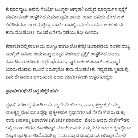
ಕುಮಾರಸ್ವಾಮಿ ಅವರು ಸೆಂಟ್ರಲ್ ಮಿನಿಸ್ಟರ್ ಆಗ್ತಾರಾ? ಎನ್ನುವ ಮಾಧ್ಯಮಗಳ ಪ್ರಶ್ನೆಗೆ
ಮಾರ್ಮಿಕವಾಗಿ ಉತ್ತರಿಸಿದ ಕುಮಾರಸ್ವಾಮಿ ಅವರು; ಯಾರ ಹಣೆಯ ಮೇಲೆ ಏನ್
ಬರೆದಿದೆಯೋ ಅಂತ ಗೊತ್ತಿಲ್ಲಾ. ರಾಜಕೀಯದಲ್ಲಿ ಏನು ಬೇಕಾದರೂ ಆಗಬಹುದು.
ಕಾದು ನೋಡೋಣ, ಮುಂದೆ ಏನೇನು ನಡೆಯುತ್ತೋ ಎಂದರು.
ಕರ್ನಾಟಕದಲ್ಲಿ ರಾಜಕೀಯ ಪರಿಸ್ಥಿತಿ ಹಾಗೂ ಲೋಕಸಭೆ ಚುನಾವಣೆಯ ನಂತರ ರಾಜ್ಯ
ಕಾಂಗ್ರೆಸ್ ಸರಕಾರ ಉರುಳುತ್ತಾ ಎನ್ನುವ ಕೇಳಲಾದ ಪ್ರಶ್ನೆಗೆ ಉತ್ತರಿಸಿದ ಅವರು;
ಕರ್ನಾಟದ ರಾಜಕೀಯದಲ್ಲಿ ಶಿಂಧೆಯೂ ಇದ್ದಾರೆ, ಅಜೀತ್ ಪವಾರ್ ಸಹ ಇದ್ದಾರೆ.
ಯಾರು ಮೊದಲು ಮುಂದೆ ಬರುತ್ತಾರೋ ಕಾದು ನೋಡಬೇಕು. ಸದ್ಯದ ಪರಿಸ್ಥಿತಿಯಲ್ಲಿ
ಏನು ಬೇಕಾದರೂ ಆಗಬಹುದು ಎಂದು ಮಾರ್ಮಿಕವಾಗಿ ಉತ್ತರ ಕೊಟ್ಟರು.
ಪ್ರಧಾನಿಗಳ ಭೇಟಿ ಬಗ್ಗೆ ಹೆಚ್ಡಿಕೆ ಹರ್ಷ:
ಪ್ರಧಾನಿ ನರೇಂದ್ರ ಮೋದಿ ಅವರನ್ನು ದೇವೇಗೌಡರು, ನಾನು, ಪ್ರಜ್ವಲ್, ರೇವಣ್ಣ,
ಬಾಲಕೃಷ್ಣ ಭೇಟಿ ಮಾಡಿದ್ದೆವು. ಪ್ರತ್ಯೇಕವಾಗಿ ಪ್ರಧಾನಿಗಳ ಜತೆ ದೇವೇಗೌಡರು ಮತ್ತು
ನಾನು ಬಹಳಷ್ಟು ವಿಚಾರಗಳ ಬಗ್ಗೆ ಚರ್ಚೆ ಮಾಡಿದೆವು. ಮೋದಿ ಅವರು ದೇವೇಗೌಡರ
ಬಗ್ಗೆ ಅಪಾರ ಗೌರವ ಹೊಂದಿದ್ದಾರೆ. ಮೋದಿಯವರು ನಮ್ಮ ಕುಟುಂಬದ ಬಗ್ಗೆ ಇಟ್ಟಿರುವ
ವಿಶ್ವಾಸ ಇವತ್ತಿಗೂ ಕಡಿಮೆಯಾಗಿಲ್ಲ. ನಾನು ರಾಜ್ಯದ ಮುಖ್ಯಮಂತ್ರಿ ಆಗಿದ್ದಾಗ ಮೋದಿ