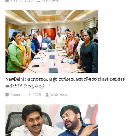
May 15, 2020
Web Desk
NewDelhi : ಅಂಗನವಾಡಿ, ಅಕ್ಷರ ದಾಸೋಹ, ಆಶಾ ನೌಕರರ ಬೇಡಿಕೆ ಬಹುತೇಕ
ಈಡೇರಿಕೆಗೆ ಕೇಂದ್ರ ಸಮ್ಮತಿ….!
December 3, 2025
Web Desk