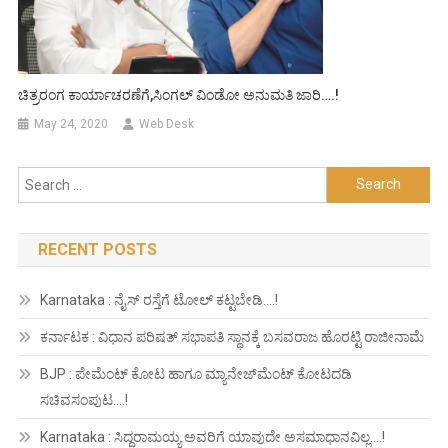
ಚಿತ್ರರಂಗ ಕಾರ್ಯಾಚರಣೆಗೆ,ಸಿಂಗಲ್ ವಿಂಡೋ ಅನುಮತಿ ಜಾರಿ….!
May 24, 2020
Web Desk
Search
for:
RECENT POSTS
Karnataka : ನೈಸ್ ರಸ್ತೆಗೆ ಟೋಲ್ ಕಟ್ಟಬೇಡಿ….!
ಕರ್ನಾಟಕ : ವಿಧಾನ ಪರಿಷತ್ ಸಭಾಪತಿ ಸ್ಥಾನಕ್ಕೆ ಬಸವರಾಜ ಹೊರಟ್ಟಿ ರಾಜೀನಾಮೆ
BJP : ಪೇಮೆಂಟ್ ಕೋಟ ಹಾಗೂ ಮ್ಯಾನೇಜ್‍ಮೆಂಟ್ ಕೋಟದಡಿ
ಸಚಿವಸಂಪುಟ….!
Karnataka : ಸಿದ್ದರಾಮಯ್ಯ ಅವರಿಗೆ ಯಾವುದೇ ಅಸಮಾಧಾನವಿಲ್ಲ….!