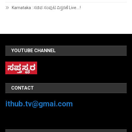
Karnataka : ಸಚಿವ ಸಂಪುಟ ವಿಸ್ತರಣೆ Live….!
YOUTUBE CHANNEL
CONTACT
ithub.tv@gmai.com