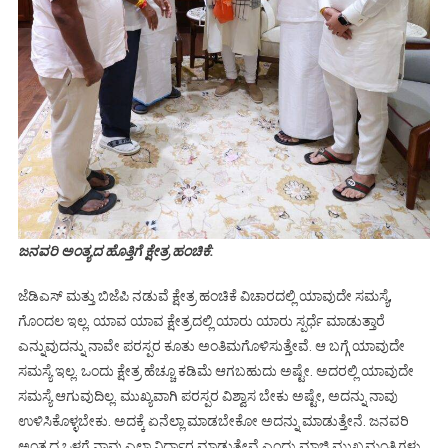
ಜನವರಿ ಅಂತ್ಯದ ಹೊತ್ತಿಗೆ ಕ್ಷೇತ್ರ ಹಂಚಿಕೆ:
ಜೆಡಿಎಸ್‌ ಮತ್ತು ಬಿಜೆಪಿ ನಡುವೆ ಕ್ಷೇತ್ರ ಹಂಚಿಕೆ ವಿಚಾರದಲ್ಲಿ ಯಾವುದೇ ಸಮಸ್ಯೆ,
ಗೊಂದಲ ಇಲ್ಲ. ಯಾವ ಯಾವ ಕ್ಷೇತ್ರದಲ್ಲಿ ಯಾರು ಯಾರು ಸ್ಪರ್ಧೆ ಮಾಡುತ್ತಾರೆ
ಎನ್ನುವುದನ್ನು ನಾವೇ ಪರಸ್ಪರ ಕೂತು ಅಂತಿಮಗೊಳಿಸುತ್ತೇವೆ. ಆ ಬಗ್ಗೆ ಯಾವುದೇ
ಸಮಸ್ಯೆ ಇಲ್ಲ. ಒಂದು ಕ್ಷೇತ್ರ ಹೆಚ್ಚೂ ಕಡಿಮೆ ಆಗಬಹುದು ಅಷ್ಟೇ. ಅದರಲ್ಲಿ ಯಾವುದೇ
ಸಮಸ್ಯೆ ಆಗುವುದಿಲ್ಲ. ಮುಖ್ಯವಾಗಿ ಪರಸ್ಪರ ವಿಶ್ವಾಸ ಬೇಕು ಅಷ್ಟೇ, ಅದನ್ನು ನಾವು
ಉಳಿಸಿಕೊಳ್ಳಬೇಕು. ಅದಕ್ಕೆ ಏನೆಲ್ಲಾ ಮಾಡಬೇಕೋ ಅದನ್ನು ಮಾಡುತ್ತೇನೆ. ಜನವರಿ
ಅಂತ್ಯದ ಒಳಗೆ ನಾವು ಎಲ್ಲಾ ನಿರ್ಧಾರ ಮಾಡುತ್ತೇವೆ ಎಂದು ಮಾಜಿ ಮುಖ್ಯಮಂತ್ರಿಗಳು