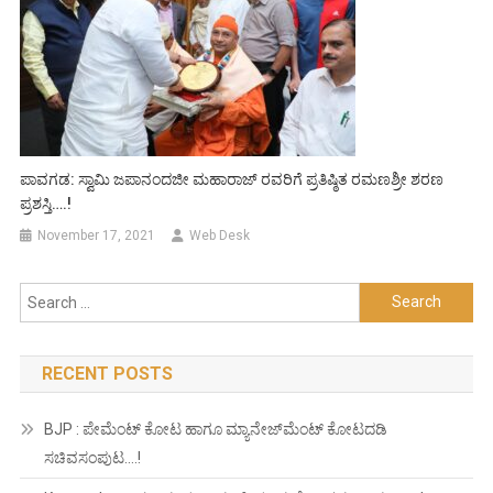
ಪಾವಗಡ: ಸ್ವಾಮಿ ಜಪಾನಂದಜೀ ಮಹಾರಾಜ್ ರವರಿಗೆ ಪ್ರತಿಷ್ಠಿತ ರಮಣಶ್ರೀ ಶರಣ
ಪ್ರಶಸ್ತಿ….!
November 17, 2021
Web Desk
Search
for:
RECENT POSTS
BJP : ಪೇಮೆಂಟ್ ಕೋಟ ಹಾಗೂ ಮ್ಯಾನೇಜ್‍ಮೆಂಟ್ ಕೋಟದಡಿ
ಸಚಿವಸಂಪುಟ….!