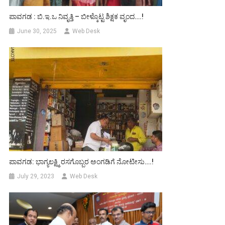
ಪಾವಗಡ : ಬಿ.ಇ.ಒ ನಿವೃತ್ತಿ – ಬೀಳ್ಕೊಟ್ಟ ಶಿಕ್ಷಕ ವೃಂದ….!
June 30, 2025
Web Desk
ಪಾವಗಡ: ಭಾಗ್ಯಲಕ್ಷ್ಮಿ ರಸಗೊಬ್ಬರ ಅಂಗಡಿಗೆ ನೋಟೀಸು….!
July 29, 2023
Web Desk