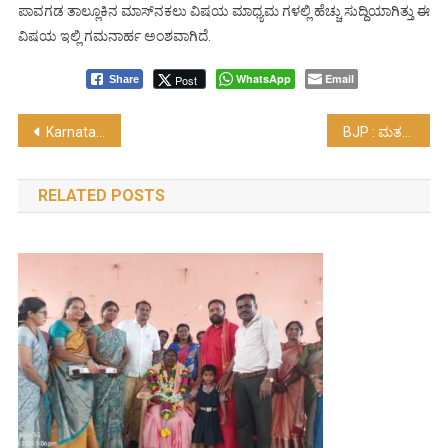
ಪಾವಗಡ ತಾಲ್ಲೂಕಿನ ಮಾಸ್‌ನಕಲು ವಿಷಯ ಮಾಧ್ಯಮ ಗಳಲ್ಲಿ ಹೆಚ್ಚು ಸುದ್ದಿಯಾಗಿತ್ತು ಈ
ವಿಷಯ ಇಲ್ಲಿ ಗಮನಾರ್ಹ ಅಂಶವಾಗಿದೆ.
WhatsApp
Email
Post
Share
Post
Karnataka : ಮೋದಿ ಅವರು ದುರ್ಬಲ ಪ್ರಧಾನಮಂತ್ರಿಯಂತೆ, ಇವರು ಪ್ರಬಲ ಮುಖ್ಯಮಂತ್ರಿಯಂತೆ….!
BJP : ಮತಪ್ರಮಾಣ ಹೆಚ್ಚಿಸಿ; 28ಕ್ಕೆ 28 ಕ್ಷೇತ್ರ ಗೆಲ್ಲಿಸಿ….!
navigation
RELATED POSTS