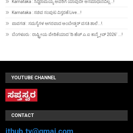
Karnataka : ಸಿದ್ದರಾಮಯ್ಯ ಅವರಿಗೆ ಯಾವುದೇ ಅಸಮಾಧಾನವಿಲ್ಲ….!
Karnataka : ಸಚಿವ ಸಂಪುಟ ವಿಸ್ತರಣೆ Live….!
ಪಾವಗಡ : ಸಮಸ್ಯೆಗಳ ಆಗರವಾದ ಅಂಬೇಡ್ಕರ್ ವಸತಿ ಶಾಲೆ….!.
ಬೆಂಗಳೂರು : ರಾಷ್ಟ್ರೀಯ ವೇದಿಕೆಯಾದ ‘ದಿ ಹೆಚ್.ಎ.ಐ ಕಾನ್ಕ್ಲೇವ್ 2026’ ….!
YOUTUBE CHANNEL
CONTACT
ithub.tv@gmai.com