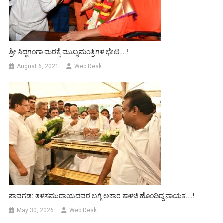
ಶ್ರೀ ಸಿದ್ಧಗಂಗಾ ಮಠಕ್ಕೆ ಮುಖ್ಯಮಂತ್ರಿಗಳ ಭೇಟಿ….!
August 6, 2021
Web Desk
ಪಾವಗಡ: ತಳಸಮುದಾಯದವರ ಬಗ್ಗೆ ಅಪಾರ ಕಾಳಜಿ ಹೊಂದಿದ್ದ ನಾಯಕ….!
May 30, 2026
Web Desk