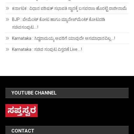
ಕರ್ನಾಟಕ : ವಿಧಾನ ಪರಿಷತ್ ಸಭಾಪತಿ ಸ್ಥಾನಕ್ಕೆ ಬಸವರಾಜ ಹೊರಟ್ಟಿ ರಾಜೀನಾಮೆ
BJP : ಪೇಮೆಂಟ್ ಕೋಟ ಹಾಗೂ ಮ್ಯಾನೇಜ್‍ಮೆಂಟ್ ಕೋಟದಡಿ
ಸಚಿವಸಂಪುಟ….!
Karnataka : ಸಿದ್ದರಾಮಯ್ಯ ಅವರಿಗೆ ಯಾವುದೇ ಅಸಮಾಧಾನವಿಲ್ಲ….!
Karnataka : ಸಚಿವ ಸಂಪುಟ ವಿಸ್ತರಣೆ Live….!
YOUTUBE CHANNEL
CONTACT