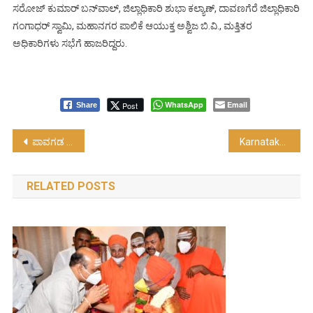
ಸರೋಜ್ ಕುಮಾರ್ ಬನ್‍ವಾಲ್, ಜಿಲ್ಲಾಧಿಕಾರಿ ಶುಭಾ ಕಲ್ಯಾಣ್, ದಾವಣಗೆರೆ ಜಿಲ್ಲಾಧಿಕಾರಿ
ಗಂಗಾಧರ್ ಸ್ವಾಮಿ, ಮಹಾನಗರ ಪಾಲಿಕೆ ಆಯುಕ್ತ ಅಶ್ವಿಜ ಬಿ.ವಿ., ಮತ್ತಿತರ
ಅಧಿಕಾರಿಗಳು ಸಭೆಗೆ ಹಾಜರಿದ್ದರು.
WhatsApp
Email
Post
Share
Post
ಪಾವಗಡ : ಪಿ ಎಲ್ ಡಿ ಬ್ಯಾಂಕ್ ನ ಆಡಳಿತ ಮಂಡಳಿಯ ಅಧ್ಯಕ್ಷ ಮತ್ತು ಉಪಾಧ್ಯಕ್ಷ ರ ಅವಿರೋಧ ಆಯ್ಕೆ….!
Karnataka : ಇನ್ವೆಸ್ಟ್‌ ಕರ್ನಾಟಕ 2025; ಜಾಗತಿಕ ಬಂಡವಾಳ ಹೂಡಿಕೆಯ ಶಕ್ತಿಕೇಂದ್ರ….!
navigation
RELATED POSTS