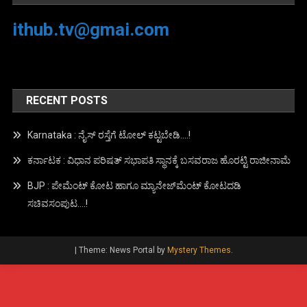
ithub.tv@gmai.com
RECENT POSTS
Karnataka : ನೈಸ್ ರಸ್ತೆಗೆ ಟೋಲ್ ಕಟ್ಟಬೇಡಿ….!
ಕರ್ನಾಟಕ : ವಿಧಾನ ಪರಿಷತ್ ಸಭಾಪತಿ ಸ್ಥಾನಕ್ಕೆ ಬಸವರಾಜ ಹೊರಟ್ಟಿ ರಾಜೀನಾಮೆ
BJP : ಪೇಮೆಂಟ್ ಕೋಟ ಹಾಗೂ ಮ್ಯಾನೇಜ್‍ಮೆಂಟ್ ಕೋಟದಡಿ
ಸಚಿವಸಂಪುಟ….!
|
Theme: News Portal by
Mystery Themes
.