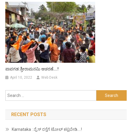
ಪಾವಗಡ:ಶ್ರೀರಾಮನಮಿ ಆಚರಣೆ….!
April 10, 2022
Web Desk
Search
for:
RECENT POSTS
Karnataka : ನೈಸ್ ರಸ್ತೆಗೆ ಟೋಲ್ ಕಟ್ಟಬೇಡಿ….!