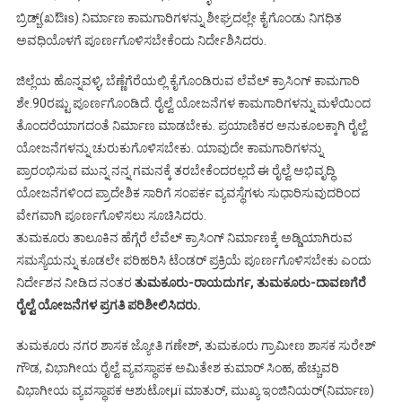
ಬ್ರಿಡ್ಜ್(ಖಔಃs) ನಿರ್ಮಾಣ ಕಾಮಗಾರಿಗಳನ್ನು ಶೀಘ್ರದಲ್ಲೇ ಕೈಗೊಂಡು ನಿಗಧಿತ
ಅವಧಿಯೊಳಗೆ ಪೂರ್ಣಗೊಳಿಸಬೇಕೆಂದು ನಿರ್ದೇಶಿಸಿದರು.
ಜಿಲ್ಲೆಯ ಹೊನ್ನವಳ್ಳಿ, ಬೆಣ್ಣೆಗೆರೆಯಲ್ಲಿ ಕೈಗೊಂಡಿರುವ ಲೆವೆಲ್ ಕ್ರಾಸಿಂಗ್ ಕಾಮಗಾರಿ
ಶೇ.90ರಷ್ಟು ಪೂರ್ಣಗೊಂಡಿದೆ. ರೈಲ್ವೆ ಯೋಜನೆಗಳ ಕಾಮಗಾರಿಗಳನ್ನು ಮಳೆಯಿಂದ
ತೊಂದರೆಯಾಗದಂತೆ ನಿರ್ಮಾಣ ಮಾಡಬೇಕು. ಪ್ರಯಾಣಿಕರ ಅನುಕೂಲಕ್ಕಾಗಿ ರೈಲ್ವೆ
ಯೋಜನೆಗಳನ್ನು ಚುರುಕುಗೊಳಿಸಬೇಕು. ಯಾವುದೇ ಕಾಮಗಾರಿಗಳನ್ನು
ಪ್ರಾರಂಭಿಸುವ ಮುನ್ನ ನನ್ನ ಗಮನಕ್ಕೆ ತರಬೇಕೆಂದರಲ್ಲದೆ ಈ ರೈಲ್ವೆ ಅಭಿವೃದ್ಧಿ
ಯೋಜನೆಗಳಿಂದ ಪ್ರಾದೇಶಿಕ ಸಾರಿಗೆ ಸಂಪರ್ಕ ವ್ಯವಸ್ಥೆಗಳು ಸುಧಾರಿಸುವುದರಿಂದ
ವೇಗವಾಗಿ ಪೂರ್ಣಗೊಳಿಸಲು ಸೂಚಿಸಿದರು.
ತುಮಕೂರು ತಾಲೂಕಿನ ಹೆಗ್ಗೆರೆ ಲೆವೆಲ್ ಕ್ರಾಸಿಂಗ್ ನಿರ್ಮಾಣಕ್ಕೆ ಅಡ್ಡಿಯಾಗಿರುವ
ಸಮಸ್ಯೆಯನ್ನು ಕೂಡಲೇ ಪರಿಹರಿಸಿ ಟೆಂಡರ್ ಪ್ರಕ್ರಿಯೆ ಪೂರ್ಣಗೊಳಿಸಬೇಕು ಎಂದು
ನಿರ್ದೇಶನ ನೀಡಿದ ನಂತರ
ತುಮಕೂರು-ರಾಯದುರ್ಗ, ತುಮಕೂರು-ದಾವಣಗೆರೆ
ರೈಲ್ವೆ ಯೋಜನೆಗಳ ಪ್ರಗತಿ ಪರಿಶೀಲಿಸಿದರು.
ತುಮಕೂರು ನಗರ ಶಾಸಕ ಜ್ಯೋತಿ ಗಣೇಶ್, ತುಮಕೂರು ಗ್ರಾಮೀಣ ಶಾಸಕ ಸುರೇಶ್
ಗೌಡ, ವಿಭಾಗೀಯ ರೈಲ್ವೆ ವ್ಯವಸ್ಥಾಪಕ ಅಮಿತೇಶ ಕುಮಾರ್ ಸಿಂಹ, ಹೆಚ್ಚುವರಿ
ವಿಭಾಗೀಯ ವ್ಯವಸ್ಥಾಪಕ ಆಶುಟೋμï ಮಾತುರ್, ಮುಖ್ಯ ಇಂಜಿನಿಯರ್(ನಿರ್ಮಾಣ)