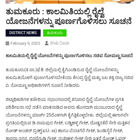
ತುಮಕೂರು : ಕಾಲಮಿತಿಯಲ್ಲಿ ರೈಲ್ವೆ
ಯೋಜನೆಗಳನ್ನು ಪೂರ್ಣಗೊಳಿಸಲು ಸೂಚನೆ
DISTRICT NEWS
ತುಮಕೂರು
Web Desk
February 9, 2025
ಕಾಲಮಿತಿಯಲ್ಲಿ ರೈಲ್ವೆ ಯೋಜನೆಗಳನ್ನು ಪೂರ್ಣಗೊಳಿಸಲು ಸಚಿವ ಸೋಮಣ್ಣ ಸೂಚನೆ
ತುಮಕೂರು(ಕ.ವಾ.)ಫೆ.8: ಜಿಲ್ಲೆಯಲ್ಲಿ ಕೈಗೊಂಡಿರುವ ರೈಲ್ವೆ ಯೋಜನೆಗಳನ್ನು
ಕಾಲಮಿತಿಯೊಳಗೆ ಪೂರ್ಣಗೊಳಿಸಬೇಕೆಂದು ಕೇಂದ್ರ ರೈಲ್ವೆ ಮತ್ತು ಜಲ ಶಕ್ತಿ ರಾಜ್ಯ ಸಚಿವ
ವಿ. ಸೋಮಣ್ಣ ಅಧಿಕಾರಿಗಳಿಗೆ ಸೂಚನೆ ನೀಡಿದರು.
ಜಿಲ್ಲಾಧಿಕಾರಿಗಳ ಕಚೇರಿಯ ಸಭಾಂಗಣದಲ್ಲಿ ಶನಿವಾರ ರೈಲ್ವೆ ಯೋಜನೆಗಳ ಪ್ರಗತಿ
ಪರಿಶೀಲನಾ ಸಭೆ ನಡೆಸಿ ಮಾತನಾಡಿದ ಅವರು ಹೊಸದಾಗಿ ಮಂಜೂರಾದ ರೈಲ್ವೆ
ಯೋಜನೆಗಳನ್ನು ಮಾರ್ಚ್ 25ರೊಳಗಾಗಿ ಕೈಗೆತ್ತಿಕೊಳ್ಳಬೇಕು. ಜಿಲ್ಲೆಯಲ್ಲಿ ಈಗಾಗಲೇ
ಪ್ರಗತಿಯಲ್ಲಿರುವ ಡಿ.ರಾಮಪುರ ಗೇಟ್, ಬಡ್ಡಿಹಳ್ಳಿ ಗೇಟ್, ದೊಡ್ಡನಕೆರೆ ಸೇರಿ ಮತ್ತಿತರ
ರೋಡ್ ಅಂಡರ್ ಬ್ರಿಡ್ಜ್(ಖUಃs) ಹಾಗೂ ಬೆನಚಗೆರೆ ಗೇಟ್, ಹಿಂಡಿಸ್ಕೆರೆ ಗೇಟ್,
ಶಾರದಾ ನಗರ, ಬಿದರೆಗುಡಿ ಗೇಟ್, ನಂದಿಹಳ್ಳಿ ಗೇಟ್ ಸೇರಿ ಇತರೆ ರೋಡ್ ಓವರ್