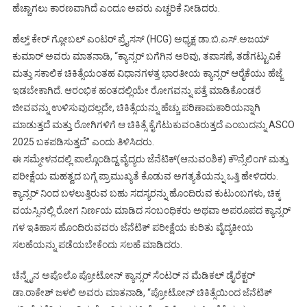
ಹೆಚ್ಚಾಗಲು ಕಾರಣವಾಗಿದೆ ಎಂದೂ ಅವರು ಎಚ್ಚರಿಕೆ ನೀಡಿದರು.
ಹೆಲ್ತ್ ಕೇರ್ ಗ್ಲೋಬಲ್ ಎಂಟರ್ ಪ್ರೈಸಸ್ (HCG) ಅಧ್ಯಕ್ಷ ಡಾ.ಬಿ.ಎಸ್.ಅಜಯ್
ಕುಮಾರ್ ಅವರು ಮಾತನಾಡಿ, “ಕ್ಯಾನ್ಸರ್ ಬಗೆಗಿನ ಅರಿವು, ತಪಾಸಣೆ, ತಡೆಗಟ್ಟುವಿಕೆ
ಮತ್ತು ಸಕಾಲಿಕ ಚಿಕಿತ್ಸೆಯಂತಹ ವಿಧಾನಗಳತ್ತ ಭಾರತೀಯ ಕ್ಯಾನ್ಸರ್ ಆರೈಕೆಯು ಹೆಜ್ಜೆ
ಇಡಬೇಕಾಗಿದೆ. ಆರಂಭಿಕ ಹಂತದಲ್ಲಿಯೇ ರೋಗವನ್ನು ಪತ್ತೆ ಮಾಡಿಕೊಂಡರೆ
ಜೀವವನ್ನು ಉಳಿಸುವುದಲ್ಲದೇ, ಚಿಕಿತ್ಸೆಯನ್ನು ಹೆಚ್ಚು ಪರಿಣಾಮಕಾರಿಯನ್ನಾಗಿ
ಮಾಡುತ್ತದೆ ಮತ್ತು ರೋಗಿಗಳಿಗೆ ಆ ಚಿಕಿತ್ಸೆ ಕೈಗೆಟುಕುವಂತಿರುತ್ತದೆ ಎಂಬುದನ್ನು ASCO
2025 ಬಕಪಡಿಸುತ್ತದೆ’’ ಎಂದು ತಿಳಿಸಿದರು.
ಈ ಸಮ್ಮೇಳನದಲ್ಲಿ ಪಾಲ್ಗೊಂಡಿದ್ದ ವೈದ್ಯರು ಜೆನೆಟಿಕ್(ಆನುವಂಶಿಕ) ಕೌನ್ಸೆಲಿಂಗ್ ಮತ್ತು
ಪರೀಕ್ಷೆಯ ಮಹತ್ವದ ಬಗ್ಗೆ ಪ್ರಾಮುಖ್ಯತೆ ಕೊಡುವ ಅಗತ್ಯತೆಯನ್ನು ಒತ್ತಿ ಹೇಳಿದರು.
ಕ್ಯಾನ್ಸರ್ ನಿಂದ ಬಳಲುತ್ತಿರುವ ಬಹು ಸದಸ್ಯರನ್ನು ಹೊಂದಿರುವ ಕುಟುಂಬಗಳು, ಚಿಕ್ಕ
ವಯಸ್ಸಿನಲ್ಲಿ ರೋಗ ನಿರ್ಣಯ ಮಾಡಿದ ಸಂಬಂಧಿಕರು ಅಥವಾ ಅಪರೂಪದ ಕ್ಯಾನ್ಸರ್
ಗಳ ಇತಿಹಾಸ ಹೊಂದಿರುವವರು ಜೆನೆಟಿಕ್ ಪರೀಕ್ಷೆಯ ಕುರಿತು ವೈದ್ಯಕೀಯ
ಸಲಹೆಯನ್ನು ಪಡೆಯಬೇಕೆಂದು ಸಲಹೆ ಮಾಡಿದರು.
ಚೆನ್ನೈನ ಅಪೊಲೊ ಪ್ರೋಟೋನ್ ಕ್ಯಾನ್ಸರ್ ಸೆಂಟರ್ ನ ಮೆಡಿಕಲ್ ಡೈರೆಕ್ಟರ್
ಡಾ.ರಾಕೇಶ್ ಜಳಲಿ ಅವರು ಮಾತನಾಡಿ, “ಪ್ರೋಟೋನ್ ಚಿಕಿತ್ಸೆಯಿಂದ ಜೆನೆಟಿಕ್