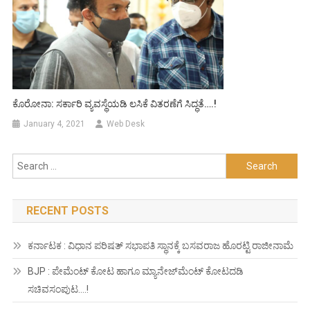
ಕೊರೋನಾ: ಸರ್ಕಾರಿ ವ್ಯವಸ್ಥೆಯಡಿ ಲಸಿಕೆ ವಿತರಣೆಗೆ ಸಿದ್ಧತೆ….!
January 4, 2021
Web Desk
Search
for:
RECENT POSTS
ಕರ್ನಾಟಕ : ವಿಧಾನ ಪರಿಷತ್ ಸಭಾಪತಿ ಸ್ಥಾನಕ್ಕೆ ಬಸವರಾಜ ಹೊರಟ್ಟಿ ರಾಜೀನಾಮೆ
BJP : ಪೇಮೆಂಟ್ ಕೋಟ ಹಾಗೂ ಮ್ಯಾನೇಜ್‍ಮೆಂಟ್ ಕೋಟದಡಿ
ಸಚಿವಸಂಪುಟ….!