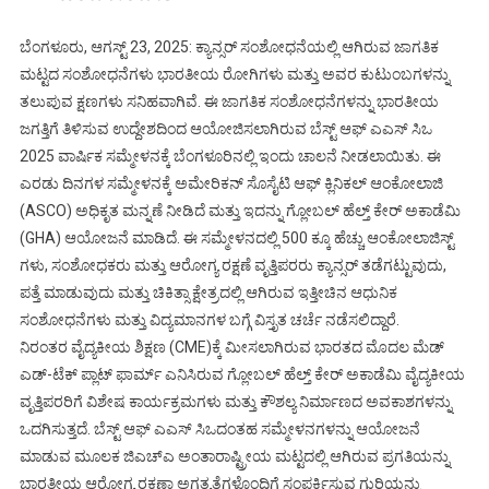
ಬೆಂಗಳೂರು, ಆಗಸ್ಟ್ 23, 2025: ಕ್ಯಾನ್ಸರ್ ಸಂಶೋಧನೆಯಲ್ಲಿ ಆಗಿರುವ ಜಾಗತಿಕ
ಮಟ್ಟದ ಸಂಶೋಧನೆಗಳು ಭಾರತೀಯ ರೋಗಿಗಳು ಮತ್ತು ಅವರ ಕುಟುಂಬಗಳನ್ನು
ತಲುಪುವ ಕ್ಷಣಗಳು ಸನಿಹವಾಗಿವೆ. ಈ ಜಾಗತಿಕ ಸಂಶೋಧನೆಗಳನ್ನು ಭಾರತೀಯ
ಜಗತ್ತಿಗೆ ತಿಳಿಸುವ ಉದ್ದೇಶದಿಂದ ಆಯೋಜಿಸಲಾಗಿರುವ ಬೆಸ್ಟ್ ಆಫ್ ಎಎಸ್ ಸಿಒ
2025 ವಾರ್ಷಿಕ ಸಮ್ಮೇಳನಕ್ಕೆ ಬೆಂಗಳೂರಿನಲ್ಲಿ ಇಂದು ಚಾಲನೆ ನೀಡಲಾಯಿತು. ಈ
ಎರಡು ದಿನಗಳ ಸಮ್ಮೇಳನಕ್ಕೆ ಅಮೇರಿಕನ್ ಸೊಸೈಟಿ ಆಫ್ ಕ್ಲಿನಿಕಲ್ ಆಂಕೋಲಾಜಿ
(ASCO) ಅಧಿಕೃತ ಮನ್ನಣೆ ನೀಡಿದೆ ಮತ್ತು ಇದನ್ನು ಗ್ಲೋಬಲ್ ಹೆಲ್ತ್ ಕೇರ್ ಅಕಾಡೆಮಿ
(GHA) ಆಯೋಜನೆ ಮಾಡಿದೆ. ಈ ಸಮ್ಮೇಳನದಲ್ಲಿ 500 ಕ್ಕೂ ಹೆಚ್ಚು ಆಂಕೋಲಾಜಿಸ್ಟ್
ಗಳು, ಸಂಶೋಧಕರು ಮತ್ತು ಆರೋಗ್ಯ ರಕ್ಷಣೆ ವೃತ್ತಿಪರರು ಕ್ಯಾನ್ಸರ್ ತಡೆಗಟ್ಟುವುದು,
ಪತ್ತೆ ಮಾಡುವುದು ಮತ್ತು ಚಿಕಿತ್ಸಾ ಕ್ಷೇತ್ರದಲ್ಲಿ ಆಗಿರುವ ಇತ್ತೀಚಿನ ಆಧುನಿಕ
ಸಂಶೋಧನೆಗಳು ಮತ್ತು ವಿದ್ಯಮಾನಗಳ ಬಗ್ಗೆ ವಿಸ್ತೃತ ಚರ್ಚೆ ನಡೆಸಲಿದ್ದಾರೆ.
ನಿರಂತರ ವೈದ್ಯಕೀಯ ಶಿಕ್ಷಣ (CME)ಕ್ಕೆ ಮೀಸಲಾಗಿರುವ ಭಾರತದ ಮೊದಲ ಮೆಡ್
ಎಡ್-ಟೆಕ್ ಪ್ಲಾಟ್ ಫಾರ್ಮ್ ಎನಿಸಿರುವ ಗ್ಲೋಬಲ್ ಹೆಲ್ತ್ ಕೇರ್ ಅಕಾಡೆಮಿ ವೈದ್ಯಕೀಯ
ವೃತ್ತಿಪರರಿಗೆ ವಿಶೇಷ ಕಾರ್ಯಕ್ರಮಗಳು ಮತ್ತು ಕೌಶಲ್ಯ ನಿರ್ಮಾಣದ ಅವಕಾಶಗಳನ್ನು
ಒದಗಿಸುತ್ತದೆ. ಬೆಸ್ಟ್ ಆಫ್ ಎಎಸ್ ಸಿಒದಂತಹ ಸಮ್ಮೇಳನಗಳನ್ನು ಆಯೋಜನೆ
ಮಾಡುವ ಮೂಲಕ ಜಿಎಚ್ಎ ಅಂತಾರಾಷ್ಟ್ರೀಯ ಮಟ್ಟದಲ್ಲಿ ಆಗಿರುವ ಪ್ರಗತಿಯನ್ನು
ಭಾರತೀಯ ಆರೋಗ್ಯ ರಕ್ಷಣಾ ಅಗತ್ಯತೆಗಳೊಂದಿಗೆ ಸಂಪರ್ಕಿಸುವ ಗುರಿಯನ್ನು