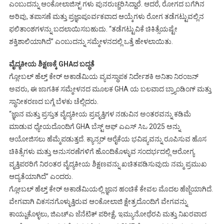
ಎಂಬುದನ್ನು ಆಂಕೋಲಾಜಿಸ್ಟ್ ಗಳು ಪುನರುಚ್ಚರಿಸಿದ್ದಾರೆ. ಆದರೆ, ರೋಗದ ಬಗೆಗಿನ
ಅರಿವು, ತಪಾಸಣೆ ಮತ್ತು ಪ್ರಜ್ಞಾಪೂರ್ವಕವಾದ ಆಯ್ಕೆಗಳು ರೋಗ ತಡೆಗಟ್ಟುವಲ್ಲಿನ
ಫಲಿತಾಂಶಗಳನ್ನು ಬದಲಾಯಿಸಬಹುದು. “ತಡೆಗಟ್ಟುವಿಕೆ ಚಿಕಿತ್ಸೆಯಷ್ಟೇ
ಶಕ್ತಿಶಾಲಿಯಾಗಿದೆ’’ ಎಂಬುದನ್ನು ಸಮ್ಮೇಳನದಲ್ಲಿ ಒತ್ತೆ ಹೇಳಲಾಯಿತು.
ವೈದ್ಯಕೀಯ ಶಿಕ್ಷಣಕ್ಕೆ GHAದ ಬದ್ಧತೆ
ಗ್ಲೋಬಲ್ ಹೆಲ್ತ್ ಕೇರ್ ಅಕಾಡೆಮಿಯ ವ್ಯವಸ್ಥಾಪಕ ನಿರ್ದೇಶಕಿ ಅನಿತಾ ನಿರಂಜನ್
ಅವರು, ಈ ಜಾಗತಿಕ ಸಮ್ಮೇಳನದ ಮೂಲಕ GHA ಯ ಬಲವಾದ ಬ್ರ್ಯಾಂಡಿಂಗ್ ಮತ್ತು
ಸ್ಥಾನೀಕರಣದ ಬಗ್ಗೆ ಬೆಳಕು ಚೆಲ್ಲಿದರು.
“ಜ್ಞಾನ ಮತ್ತು ಪ್ರಸ್ತುತ ವೈದ್ಯಕೀಯ ಪ್ರವೃತ್ತಿಗಳ ನಡುವಿನ ಅಂತರವನ್ನು ಕಡಿಮೆ
ಮಾಡುವ ಧ್ಯೇಯದೊಂದಿಗೆ GHA ಬೆಸ್ಟ್ ಆಫ್ ಎಎಸ್ ಸಿಒ 2025 ಅನ್ನು
ಆಯೋಜಿಸಲು ಹೆಮ್ಮೆಪಡುತ್ತದೆ. ಕ್ಯಾನ್ಸರ್ ಆರೈಕೆಯ ಭವಿಷ್ಯವನ್ನು ರೂಪಿಸುವ ಹೊಸ
ಚಿಕಿತ್ಸೆಗಳು ಮತ್ತು ಅನುಸರಣೆಗಳಿಗೆ ಹೊಂದಿಕೊಳ್ಳುವ ಸಂದರ್ಭದಲ್ಲಿ ಆರೋಗ್ಯ
ವೃತ್ತಿಪರರಿಗೆ ನಿರಂತರ ವೈದ್ಯಕೀಯ ಶಿಕ್ಷಣವನ್ನು ಖಚಿತಪಡಿಸುವುದು ನಮ್ಮ ಪ್ರಮುಖ
ಆದ್ಯತೆಯಾಗಿದೆ’’ ಎಂದರು.
ಗ್ಲೋಬಲ್ ಹೆಲ್ತ್ ಕೇರ್ ಅಕಾಡೆಮಿಯಲ್ಲಿ ಜ್ಞಾನ ಹಂಚಿಕೆ ಕೇವಲ ಮೊದಲ ಹೆಜ್ಜೆಯಾಗಿದೆ.
ವೇಗವಾಗಿ ವಿಕಸನಗೊಳ್ಳುತ್ತಿರುವ ಆಂಕೋಲಾಜಿ ಕ್ಷೇತ್ರದೊಂದಿಗೆ ವೇಗವನ್ನು
ಕಾಯ್ದುಕೊಳ್ಳಲು, ಜಿಎಚ್ಎ ಜೆನೆಟಿಕ್ ಪರೀಕ್ಷೆ, ಇಮ್ಯುನೋಥೆರಪಿ ಮತ್ತು ನಿಖರವಾದ