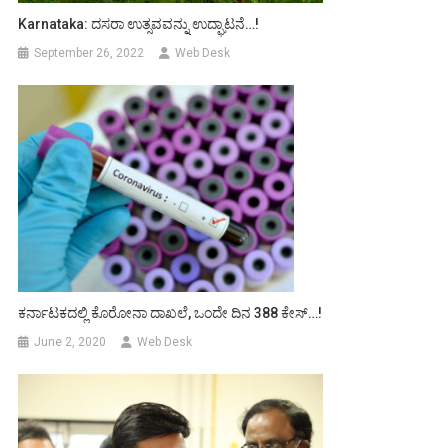
Karnataka: ದಸರಾ ಉತ್ಸವವನ್ನು ಉದ್ಘಾಟನೆ…!
September 26, 2022
Web Desk
ಕರ್ನಾಟಕದಲ್ಲಿ ಕೊರೋನಾ ದಾಖಲೆ, ಒಂದೇ ದಿನ 388 ಕೇಸ್…!
June 2, 2020
Web Desk