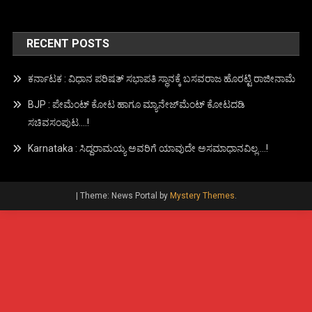
RECENT POSTS
ಕರ್ನಾಟಕ : ವಿಧಾನ ಪರಿಷತ್ ಸಭಾಪತಿ ಸ್ಥಾನಕ್ಕೆ ಬಸವರಾಜ ಹೊರಟ್ಟಿ ರಾಜೀನಾಮೆ
BJP : ಪೇಮೆಂಟ್ ಕೋಟ ಹಾಗೂ ಮ್ಯಾನೇಜ್‍ಮೆಂಟ್ ಕೋಟದಡಿ
ಸಚಿವಸಂಪುಟ….!
Karnataka : ಸಿದ್ದರಾಮಯ್ಯ ಅವರಿಗೆ ಯಾವುದೇ ಅಸಮಾಧಾನವಿಲ್ಲ….!
|
Theme: News Portal by
Mystery Themes
.