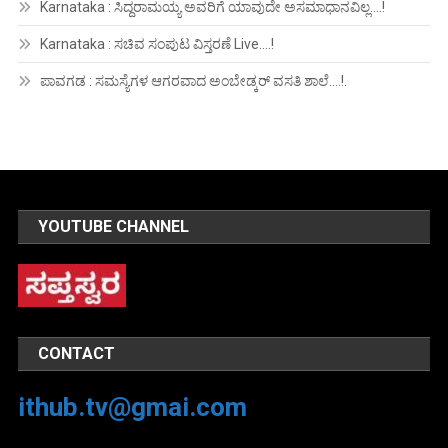
Karnataka : ಸಿದ್ದರಾಮಯ್ಯ ಅವರಿಗೆ ಯಾವುದೇ ಅಸಮಾಧಾನವಿಲ್ಲ….!
Karnataka : ಸಚಿವ ಸಂಪುಟ ವಿಸ್ತರಣೆ Live….!
ಪಾವಗಡ : ಸಮಸ್ಯೆಗಳ ಆಗರವಾದ ಅಂಬೇಡ್ಕರ್ ವಸತಿ ಶಾಲೆ….!.
YOUTUBE CHANNEL
CONTACT
ithub.tv@gmai.com