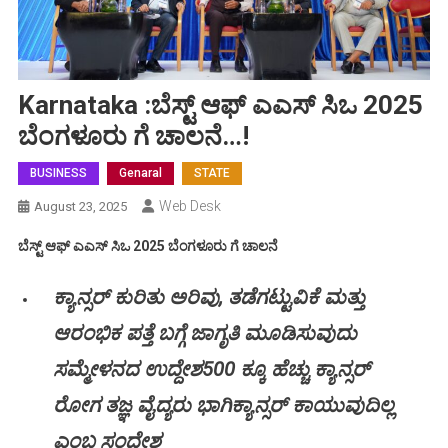
Karnataka :ಬೆಸ್ಟ್ ಆಫ್ ಎಎಸ್ ಸಿಒ 2025
ಬೆಂಗಳೂರು ಗೆ ಚಾಲನೆ…!
BUSINESS
Genaral
STATE
Web Desk
August 23, 2025
ಬೆಸ್ಟ್ ಆಫ್ ಎಎಸ್ ಸಿಒ 2025 ಬೆಂಗಳೂರು ಗೆ ಚಾಲನೆ
ಕ್ಯಾನ್ಸರ್ ಕುರಿತು ಅರಿವು, ತಡೆಗಟ್ಟುವಿಕೆ ಮತ್ತು
ಆರಂಭಿಕ ಪತ್ತೆ ಬಗ್ಗೆ ಜಾಗೃತಿ ಮೂಡಿಸುವುದು
ಸಮ್ಮೇಳನದ ಉದ್ದೇಶ
500 ಕ್ಕೂ ಹೆಚ್ಚು ಕ್ಯಾನ್ಸರ್
ರೋಗ ತಜ್ಞ ವೈದ್ಯರು ಭಾಗಿ
ಕ್ಯಾನ್ಸರ್ ಕಾಯುವುದಿಲ್ಲ
ಎಂಬ ಸಂದೇಶ