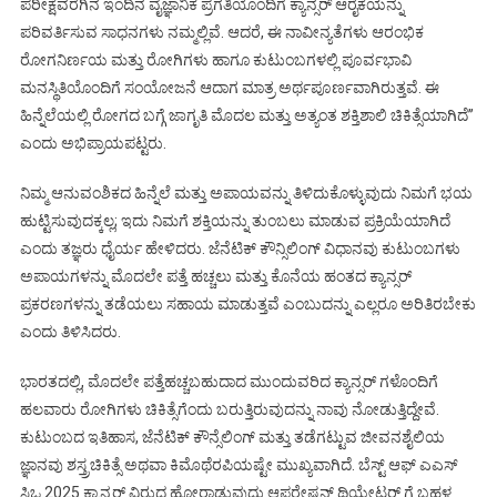
ಪರೀಕ್ಷೆವರೆಗಿನ ಇಂದಿನ ವೈಜ್ಞಾನಿಕ ಪ್ರಗತಿಯೊಂದಿಗೆ ಕ್ಯಾನ್ಸರ್ ಆರೈಕೆಯನ್ನು
ಪರಿವರ್ತಿಸುವ ಸಾಧನಗಳು ನಮ್ಮಲ್ಲಿವೆ. ಆದರೆ, ಈ ನಾವೀನ್ಯತೆಗಳು ಆರಂಭಿಕ
ರೋಗನಿರ್ಣಯ ಮತ್ತು ರೋಗಿಗಳು ಹಾಗೂ ಕುಟುಂಬಗಳಲ್ಲಿ ಪೂರ್ವಭಾವಿ
ಮನಸ್ಥಿತಿಯೊಂದಿಗೆ ಸಂಯೋಜನೆ ಆದಾಗ ಮಾತ್ರ ಅರ್ಥಪೂರ್ಣವಾಗಿರುತ್ತವೆ. ಈ
ಹಿನ್ನೆಲೆಯಲ್ಲಿ ರೋಗದ ಬಗ್ಗೆ ಜಾಗೃತಿ ಮೊದಲ ಮತ್ತು ಅತ್ಯಂತ ಶಕ್ತಿಶಾಲಿ ಚಿಕಿತ್ಸೆಯಾಗಿದೆ’’
ಎಂದು ಅಭಿಪ್ರಾಯಪಟ್ಟರು.
ನಿಮ್ಮ ಆನುವಂಶಿಕದ ಹಿನ್ನೆಲೆ ಮತ್ತು ಅಪಾಯವನ್ನು ತಿಳಿದುಕೊಳ್ಳುವುದು ನಿಮಗೆ ಭಯ
ಹುಟ್ಟಿಸುವುದಕ್ಕಲ್ಲ; ಇದು ನಿಮಗೆ ಶಕ್ತಿಯನ್ನು ತುಂಬಲು ಮಾಡುವ ಪ್ರಕ್ರಿಯೆಯಾಗಿದೆ
ಎಂದು ತಜ್ಞರು ಧೈರ್ಯ ಹೇಳಿದರು. ಜೆನೆಟಿಕ್ ಕೌನ್ಸಿಲಿಂಗ್ ವಿಧಾನವು ಕುಟುಂಬಗಳು
ಅಪಾಯಗಳನ್ನು ಮೊದಲೇ ಪತ್ತೆ ಹಚ್ಚಲು ಮತ್ತು ಕೊನೆಯ ಹಂತದ ಕ್ಯಾನ್ಸರ್
ಪ್ರಕರಣಗಳನ್ನು ತಡೆಯಲು ಸಹಾಯ ಮಾಡುತ್ತವೆ ಎಂಬುದನ್ನು ಎಲ್ಲರೂ ಅರಿತಿರಬೇಕು
ಎಂದು ತಿಳಿಸಿದರು.
ಭಾರತದಲ್ಲಿ, ಮೊದಲೇ ಪತ್ತೆಹಚ್ಚಬಹುದಾದ ಮುಂದುವರಿದ ಕ್ಯಾನ್ಸರ್ ಗಳೊಂದಿಗೆ
ಹಲವಾರು ರೋಗಿಗಳು ಚಿಕಿತ್ಸೆಗೆಂದು ಬರುತ್ತಿರುವುದನ್ನು ನಾವು ನೋಡುತ್ತಿದ್ದೇವೆ.
ಕುಟುಂಬದ ಇತಿಹಾಸ, ಜೆನೆಟಿಕ್ ಕೌನ್ಸೆಲಿಂಗ್ ಮತ್ತು ತಡೆಗಟ್ಟುವ ಜೀವನಶೈಲಿಯ
ಜ್ಞಾನವು ಶಸ್ತ್ರಚಿಕಿತ್ಸೆ ಅಥವಾ ಕಿಮೊಥೆರಪಿಯಷ್ಟೇ ಮುಖ್ಯವಾಗಿದೆ. ಬೆಸ್ಟ್ ಆಫ್ ಎಎಸ್
ಸಿಒ 2025 ಕ್ಯಾನ್ಸರ್ ವಿರುದ್ಧ ಹೋರಾಡುವುದು ಆಪರೇಷನ್ ಥಿಯೇಟರ್ ಗೆ ಬಹಳ