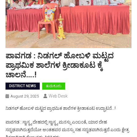
ಪಾವಗಡ : ನಿಡಗಲ್ ಹೋಬಳಿ ಮಟ್ಟದ
ಪ್ರಾಥಮಿಕ ಶಾಲೆಗಳ ಕ್ರೀಡಾಕೂಟ ಕ್ಕೆ
ಚಾಲನೆ….!
DISTRICT NEWS
ತುಮಕೂರು
Web Desk
August 29, 2025
ನಿಡಗಲ್ ಹೋಬಳಿ ಮಟ್ಟದ ಪ್ರಾಥಮಿಕ ಶಾಲೆಗಳ ಕ್ರೀಡಾಕೂಟ ಉದ್ಘಾಟನೆ…!
ಪಾವಗಡ : ಸ್ವಾಸ್ಥ್ಯ ದೇಹದಲ್ಲಿ ಸ್ವಾಸ್ಥ್ಯ ಮನಸ್ಸು ಎಂಬಂತೆ, ಯಾರ ದೇಹ
ಸದೃಢವಾಗಿರುತ್ತದೆಯೋ ಅಂತಹವರ ಮನಸ್ಸು ಸಹ ಸದೃಢವಾಗಿರುತ್ತದೆ ಎಂದು ಕ್ಷೇತ್ರ