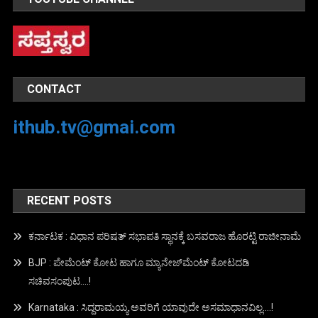
CONTACT
ithub.tv@gmai.com
RECENT POSTS
ಕರ್ನಾಟಕ : ವಿಧಾನ ಪರಿಷತ್ ಸಭಾಪತಿ ಸ್ಥಾನಕ್ಕೆ ಬಸವರಾಜ ಹೊರಟ್ಟಿ ರಾಜೀನಾಮೆ
BJP : ಪೇಮೆಂಟ್ ಕೋಟ ಹಾಗೂ ಮ್ಯಾನೇಜ್‍ಮೆಂಟ್ ಕೋಟದಡಿ
ಸಚಿವಸಂಪುಟ….!
Karnataka : ಸಿದ್ದರಾಮಯ್ಯ ಅವರಿಗೆ ಯಾವುದೇ ಅಸಮಾಧಾನವಿಲ್ಲ….!