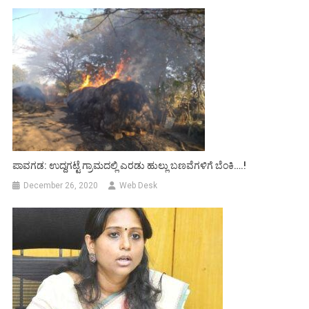
ಪಾವಗಡ: ಉದ್ದಗಟ್ಟೆ ಗ್ರಾಮದಲ್ಲಿ ಎರಡು ಹುಲ್ಲು ಬಣವೆಗಳಿಗೆ ಬೆಂಕಿ….!
December 26, 2020
Web Desk