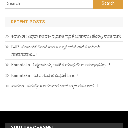
Search
for:
RECENT POSTS
ಕರ್ನಾಟಕ : ವಿಧಾನ ಪರಿಷತ್ ಸಭಾಪತಿ ಸ್ಥಾನಕ್ಕೆ ಬಸವರಾಜ ಹೊರಟ್ಟಿ ರಾಜೀನಾಮೆ
BJP : ಪೇಮೆಂಟ್ ಕೋಟ ಹಾಗೂ ಮ್ಯಾನೇಜ್‍ಮೆಂಟ್ ಕೋಟದಡಿ
ಸಚಿವಸಂಪುಟ….!
Karnataka : ಸಿದ್ದರಾಮಯ್ಯ ಅವರಿಗೆ ಯಾವುದೇ ಅಸಮಾಧಾನವಿಲ್ಲ….!
Karnataka : ಸಚಿವ ಸಂಪುಟ ವಿಸ್ತರಣೆ Live….!
ಪಾವಗಡ : ಸಮಸ್ಯೆಗಳ ಆಗರವಾದ ಅಂಬೇಡ್ಕರ್ ವಸತಿ ಶಾಲೆ….!.
YOUTUBE CHANNEL