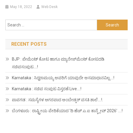
May 18, 2022
Web Desk
Search
for:
RECENT POSTS
BJP : ಪೇಮೆಂಟ್ ಕೋಟ ಹಾಗೂ ಮ್ಯಾನೇಜ್‍ಮೆಂಟ್ ಕೋಟದಡಿ
ಸಚಿವಸಂಪುಟ….!
Karnataka : ಸಿದ್ದರಾಮಯ್ಯ ಅವರಿಗೆ ಯಾವುದೇ ಅಸಮಾಧಾನವಿಲ್ಲ….!
Karnataka : ಸಚಿವ ಸಂಪುಟ ವಿಸ್ತರಣೆ Live….!
ಪಾವಗಡ : ಸಮಸ್ಯೆಗಳ ಆಗರವಾದ ಅಂಬೇಡ್ಕರ್ ವಸತಿ ಶಾಲೆ….!.
ಬೆಂಗಳೂರು : ರಾಷ್ಟ್ರೀಯ ವೇದಿಕೆಯಾದ ‘ದಿ ಹೆಚ್.ಎ.ಐ ಕಾನ್ಕ್ಲೇವ್ 2026’ ….!