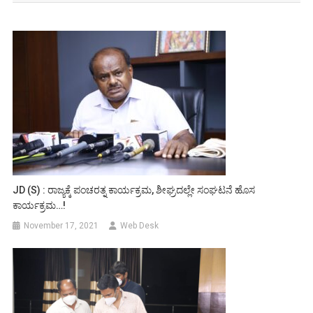
JD (S) : ರಾಜ್ಯಕ್ಕೆ ಪಂಚರತ್ನ ಕಾರ್ಯಕ್ರಮ, ಶೀಘ್ರದಲ್ಲೇ ಸಂಘಟನೆ ಹೊಸ
ಕಾರ್ಯಕ್ರಮ…!
November 17, 2021
Web Desk