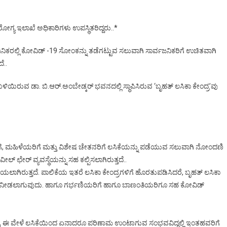
 ಇಲಾಖೆ ಅಧಿಕಾರಿಗಳು ಉಪಸ್ಥಿತರಿದ್ದರು..*
ನಿಕರಲ್ಲಿ ಕೋವಿಡ್ -19 ಸೋಂಕನ್ನು ತಡೆಗಟ್ಟುವ ಸಲುವಾಗಿ ಸಾರ್ವಜನಿಕರಿಗೆ ಉಚಿತವಾಗಿ
ೆ..
ುವ ಡಾ. ಬಿ.ಆರ್.ಅಂಬೇಡ್ಕರ್ ಭವನದಲ್ಲಿ ಸ್ಥಾಪಿಸಿರುವ ‘ಬೃಹತ್ ಲಸಿಕಾ ಕೇಂದ್ರ’ವು
, ಮಹಿಳೆಯರಿಗೆ ಮತ್ತು ವಿಶೇಷ ಚೇತನರಿಗೆ ಲಸಿಕೆಯನ್ನು ಪಡೆಯುವ ಸಲುವಾಗಿ ನೋಂದಣಿ
ಲ್ ಛೇರ್ ವ್ಯವಸ್ಥೆಯನ್ನು ಸಹ ಕಲ್ಪಿಸಲಾಗಿರುತ್ತದೆ..
ೆಯಲಾಗಿರುತ್ತದೆ. ಪಾಲಿಕೆಯ ಇತರೆ ಲಸಿಕಾ ಕೇಂದ್ರಗಳಿಗೆ ಹೊರತುಪಡಿಸಿದರೆ, ಬೃಹತ್ ಲಸಿಕಾ
ನ್ನು ನೀಡಲಾಗುವುದು. ಹಾಗೂ ಗರ್ಭಣಿಯರಿಗೆ ಹಾಗೂ ಬಾಣಂತಿಯರಿಗೂ ಸಹ ಕೋವಿಡ್
ು, ಈ ವೇಳೆ ಲಸಿಕೆಯಿಂದ ಏನಾದರೂ ಪರಿಣಾಮ ಉಂಟಾಗುವ ಸಂಭವವಿದ್ದಲ್ಲಿ ಇಂತಹವರಿಗೆ