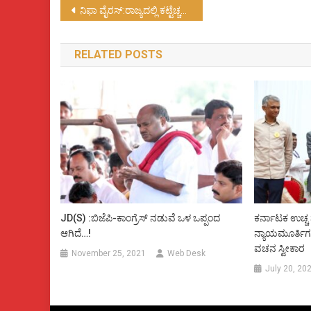
Post
ನಿಫಾ ವೈರಸ್:ರಾಜ್ಯದಲ್ಲಿ ಕಟ್ಟೆಚ್ಚರ ವಹಿಸಲು ಸೂಚನೆ…!
navigation
RELATED POSTS
JD(S) :ಬಿಜೆಪಿ-ಕಾಂಗ್ರೆಸ್‌ ನಡುವೆ ಒಳ ಒಪ್ಪಂದ
ಕರ್ನಾಟಕ ಉಚ್ಚ
ಆಗಿದೆ…!
ನ್ಯಾಯಮೂರ್ತಿಗಳ
ವಚನ ಸ್ವೀಕಾರ
November 25, 2021
Web Desk
July 20, 20