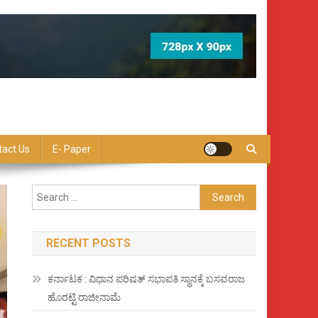
tact Us
E- Paper
Search
for:
RECENT POSTS
ಕರ್ನಾಟಕ : ವಿಧಾನ ಪರಿಷತ್ ಸಭಾಪತಿ ಸ್ಥಾನಕ್ಕೆ ಬಸವರಾಜ
ಹೊರಟ್ಟಿ ರಾಜೀನಾಮೆ