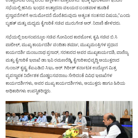
ಸಭೆಯಲ್ಲಿ ಹಸಿರು ಇಂಧನ ಉತ್ಪಾದನಾ ವಲಯದ ಬಂಡವಾಳ ಹೂಡಿಕೆ
ಪ್ರಸ್ತಾವನೆಗಳಿಗೆ ಅನುಮೋದನೆ ದೊರೆತಿರುವುದು ಅತ್ಯಂತ ಸಂತಸದ ವಿಷಯ,”ಎಂದು
ಬೃಹತ್‌ ಮತ್ತು ಮಧ್ಯಮ ಕೈಗಾರಿಕೆ ಸಚಿವ ಮುರುಗೇಶ ಆರ್‌. ನಿರಾಣಿ ಹೇಳಿದರು.
ಸಭೆಯಲ್ಲಿ ಜಲಸಂಪನ್ಮೂಲ ಸಚಿವ ಗೋವಿಂದ ಕಾರಜೋಳ, ಕೃಷಿ ಸಚಿವ ಬಿ.ಸಿ
ಪಾಟೀಲ್‌, ಮುಖ್ಯ ಕಾರ್ಯದರ್ಶಿ ವಂದಿತಾ ಶರ್ಮಾ, ಮುಖ್ಯಮಂತ್ರಿಗಳ ಪ್ರಧಾನ
ಕಾರ್ಯದರ್ಶಿ ಮಂಜುನಾಥ ಪ್ರಸಾದ್, ಸರಕಾರದ ಅಪರ ಮುಖ್ಯಕಾರ್ಯದಶಿ, ವಾಣಿಜ್ಯ
ಮತ್ತು ಕೈಗಾರಿಕೆ ಇಲಾಖೆ ಡಾ.ಇವಿ ರಮಣರೆಡ್ಡಿ, ಕೈಗಾರಿಕಾಭಿವೃದ್ಧಿ ಆಯುಕ್ತರಾದ
ಗುಂಜನ್ ಕೃಷ್ಣ, ಕೆಐಎಡಿಬಿ ಸಿಇಒ ಆರ್. ಗಿರೀಶ್‌ ಕರ್ನಾಟಕ ಉದ್ಯೋಗ ಮಿತ್ರ
ವ್ಯವಸ್ಥಾಪಕ ನಿರ್ದೇಶಕ ದೊಡ್ಡಬಸವರಾಜು ಸೇರಿದಂತೆ ವಿವಿಧ ಇಲಾಖೆಗಳ
ಕಾರ್ಯದರ್ಶಿಗಳು, ಅಪರ ಮುಖ್ಯ ಕಾರ್ಯದರ್ಶಿಗಳು, ಆಯುಕ್ತರು ಹಾಗೂ ಹಿರಿಯ
ಅಧಿಕಾರಿಗಳು ಉಪಸ್ಥಿತರಿದ್ದರು.