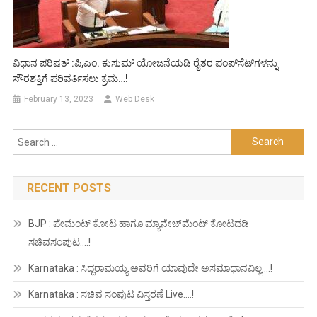
ವಿಧಾನ ಪರಿಷತ್ :ಪಿ,ಎಂ. ಕುಸುಮ್ ಯೋಜನೆಯಡಿ ರೈತರ ಪಂಪ್‍ಸೆಟ್‍ಗಳನ್ನು
ಸೌರಶಕ್ತಿಗೆ ಪರಿವರ್ತಿಸಲು ಕ್ರಮ…!
February 13, 2023
Web Desk
Search
for:
RECENT POSTS
BJP : ಪೇಮೆಂಟ್ ಕೋಟ ಹಾಗೂ ಮ್ಯಾನೇಜ್‍ಮೆಂಟ್ ಕೋಟದಡಿ
ಸಚಿವಸಂಪುಟ….!
Karnataka : ಸಿದ್ದರಾಮಯ್ಯ ಅವರಿಗೆ ಯಾವುದೇ ಅಸಮಾಧಾನವಿಲ್ಲ….!
Karnataka : ಸಚಿವ ಸಂಪುಟ ವಿಸ್ತರಣೆ Live….!