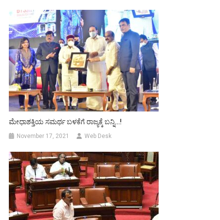
ಮೇಧಾಶಕ್ತಿಯ ಸಮರ್ಥ ಬಳಕೆಗೆ ರಾಜ್ಯಕ್ಕೆ ಬನ್ನಿ…!
November 17, 2021
Web Desk