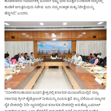
ಹೂಡಿಕೆದಾರರ ಸಮಾವೇಶಕ್ಕೆ ಮೊದಲೇ ಇಷ್ಟು ಭಾರಿ ಮೊತ್ತದ ಬಂಡವಾಳ ರಾಜ್ಯದಲ್ಲಿ
ಹೂಡಿಕೆ ಆಗುತ್ತಿರುವುದು ವಿಶೇಷ. ಇದು ನಮ್ಮ ಉತ್ಸಾಹ ಮತ್ತು ನಿರೀಕ್ಷೆಯನ್ನು
ಹೆಚ್ಚಿಸಿದೆ,” ಎಂದರು.
“ನವೀಕರಿಸಬಹುದಾದ ಇಂಧನ ಕ್ಷೇತ್ರದಲ್ಲಿ ಕರ್ನಾಟಕ ಮಂಚೂಣಿಯಲ್ಲಿದೆ. ರಾಜ್ಯ
ಸರ್ಕಾರವು ಗ್ರೀನ್ ಹೈಡ್ರೋಜನ್ ನೀತಿಯನ್ನು ರೂಪಿಸುತ್ತಿದೆ. ಕಬ್ಬು ಬೆಳೆಯುವ ರಾಜ್ಯಗಳ
ಪೈಕಿ ದೇಶದಲ್ಲೇ 3ನೇ ಸ್ಥಾನದಲ್ಲಿರುವ ಕರ್ನಾಟಕ ದೇಶದಲ್ಲೇ ಅತಿ ಹೆಚ್ಚು ಎಥನಾಲ್
ಉತ್ಪಾದಿಸುವ ರಾಜ್ಯ‌ ಎಂಬ ಹೆಗ್ಗಳಿಕೆಗೆ ಪಾತ್ರವಾಗಿದೆ. ಇದಕ್ಕೆ ಪೂರಕವಾಗಿ ಇಂದಿನ