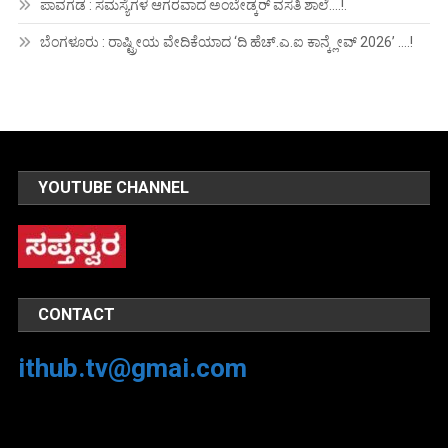
ಪಾವಗಡ : ಸಮಸ್ಯೆಗಳ ಆಗರವಾದ ಅಂಬೇಡ್ಕರ್ ವಸತಿ ಶಾಲೆ….!.
ಬೆಂಗಳೂರು : ರಾಷ್ಟ್ರೀಯ ವೇದಿಕೆಯಾದ ‘ದಿ ಹೆಚ್.ಎ.ಐ ಕಾನ್ಕ್ಲೇವ್ 2026’ ….!
YOUTUBE CHANNEL
CONTACT
ithub.tv@gmai.com