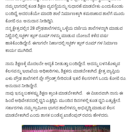
ನಮ್ಮ ಭಾಗದಲ್ಲಿ ಕೂಡ ಶಿಕ್ಷಣ ವ್ಯವಸ್ಥೆಯನ್ನು ಸುಧಾರಣೆ ಮಾಡಬೇಕು ಎಂದುಕೊಂಡು
ಬಂದಿದ್ದೆ. ಅದರಂತೆಯೇ ಮಾದರಿ ಶಾಲೆ ನಿರ್ಮಾಣಕ್ಕಾಗಿ ಕಮಠಾಣಾದ ಶಾಲೆಗೆ ಮೂರು
ಕೋಟಿ ರೂ. ಅನುದಾನ ನೀಡಿದ್ದಿನಿ.
ನನ್ನ ಕ್ಷೇತ್ರದಲ್ಲಿನ 28 ಪ್ರೌಢಶಾಲೆಗಳನ್ನು ಒಳ್ಳೆಯ ದರ್ಜೆಯ ಶಾಲೆಗಳನ್ನಾಗಿ ಮಾಡುವ
ನಿಟ್ಟಿನಲ್ಲಿ ಸ್ಮಾರ್ಟ್ ಕ್ಲಾಸ್ ರೂಮ್ ಗಳನ್ನು ಮಾಡುವ ಯೋಜನೆ ಕಳೆದ ವರ್ಷ
ಹಾಕಿಕೊಂಡಿದ್ದೇನೆ. ಈಗಾಗಲೇ ನಿರ್ಣಾದಲ್ಲಿ ಸ್ಮಾರ್ಟ್ ಕ್ಲಾಸ್ ರೂಮ್ ಗಳ ನಿರ್ಮಾಣ
ಕಾರ್ಯ ಮುಗಿದಿದೆ.
ನಾನು ಶಿಕ್ಷಣಕ್ಕೆ ಮೊದಲನೇ ಆದ್ಯತೆ ನೀಡುತ್ತಾ ಬಂದಿದ್ದೇನೆ. ಅದನ್ನು ಬಳಸಿಕೊಳ್ಳುವ
ಕೆಲಸವನ್ನು ಇಲಾಖೆಯ ಅಧಿಕಾರಿಗಳು, ಶಿಕ್ಷಕರು ಮಾಡಬೇಕಾಗಿದೆ. ಕ್ಷೇತ್ರ ವ್ಯಾಪ್ತಿಯ
ಏಳು ಪ್ರೌಢ ಶಾಲೆಗಳಿಗೆ ಪ್ಲೇ ಗ್ರೌಂಡ್ಸ್ ಸೇರಿದಂತೆ ಇತರೆ ಕೆಲಸಗಳಿಗೆ ಒಂದು ಕೋಟಿ ರೂ.
ಅನುದಾನ ನೀಡಿದ್ದೇನೆ.
ನಾವು ಇನ್ನೂ ಬಹಳಷ್ಟು ಶಿಕ್ಷಣ ಕ್ರಾಂತಿ ಮಾಡಬೇಕಾಗಿದೆ. ಈ ವಿಚಾರವಾಗಿ ನಾನು ಈ
ಹಿಂದೆ ಅಧಿವೇಶನದಲ್ಲಿ ಧ್ವನಿ ಎತ್ತಿದ್ದಿನಿ. ಮುಂದಿನ ದಿನಗಳಲ್ಲಿ ಕೂಡ ಧ್ವನಿ ಎತ್ತುತ್ತೇನೆ.
ಸರ್ಕಾರಗಳು ನಮ್ಮ ಗ್ರಾಮೀಣ ಭಾಗದ ಶಾಲೆಗಳನ್ನು ಅಭಿವೃದ್ಧಿ ಮಾಡುವ ಕೆಲಸ
ಮಾಡಬೇಕಾಗಿದೆ ಎಂದು ಶಾಸಕ ಬಂಡೆಪ್ಪ ಖಾಶೆಂಪುರ್ ರವರು ಹೇಳಿದರು.