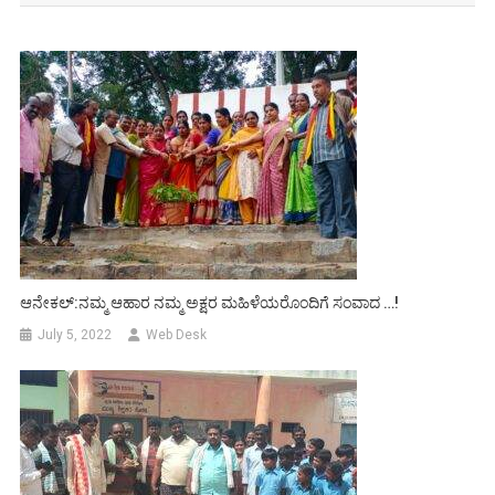
ಆನೇಕಲ್:ನಮ್ಮ ಆಹಾರ ನಮ್ಮ ಅಕ್ಷರ ಮಹಿಳೆಯರೊಂದಿಗೆ ಸಂವಾದ …!
July 5, 2022
Web Desk