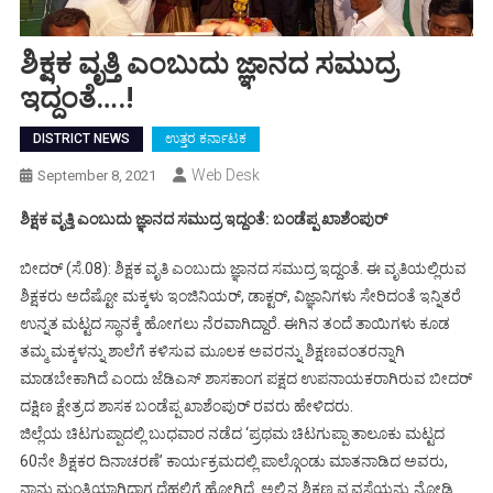
ಶಿಕ್ಷಕ ವೃತ್ತಿ ಎಂಬುದು ಜ್ಞಾನದ ಸಮುದ್ರ
ಇದ್ದಂತೆ….!
DISTRICT NEWS
ಉತ್ತರ ಕರ್ನಾಟಕ
Web Desk
September 8, 2021
ಶಿಕ್ಷಕ ವೃತ್ತಿ ಎಂಬುದು ಜ್ಞಾನದ ಸಮುದ್ರ ಇದ್ದಂತೆ: ಬಂಡೆಪ್ಪ ಖಾಶೆಂಪುರ್
ಬೀದರ್ (ಸೆ.08): ಶಿಕ್ಷಕ ವೃತಿ ಎಂಬುದು ಜ್ಞಾನದ ಸಮುದ್ರ ಇದ್ದಂತೆ. ಈ ವೃತಿಯಲ್ಲಿರುವ
ಶಿಕ್ಷಕರು ಅದೆಷ್ಟೋ ಮಕ್ಕಳು ಇಂಜಿನಿಯರ್, ಡಾಕ್ಟರ್, ವಿಜ್ಞಾನಿಗಳು ಸೇರಿದಂತೆ ಇನ್ನಿತರೆ
ಉನ್ನತ ಮಟ್ಟದ ಸ್ಥಾನಕ್ಕೆ ಹೋಗಲು ನೆರವಾಗಿದ್ದಾರೆ. ಈಗಿನ ತಂದೆ ತಾಯಿಗಳು ಕೂಡ
ತಮ್ಮ ಮಕ್ಕಳನ್ನು ಶಾಲೆಗೆ ಕಳಿಸುವ ಮೂಲಕ ಅವರನ್ನು ಶಿಕ್ಷಣವಂತರನ್ನಾಗಿ
ಮಾಡಬೇಕಾಗಿದೆ ಎಂದು ಜೆಡಿಎಸ್ ಶಾಸಕಾಂಗ ಪಕ್ಷದ ಉಪನಾಯಕರಾಗಿರುವ ಬೀದರ್
ದಕ್ಷಿಣ ಕ್ಷೇತ್ರದ ಶಾಸಕ ಬಂಡೆಪ್ಪ ಖಾಶೆಂಪುರ್ ರವರು ಹೇಳಿದರು.
ಜಿಲ್ಲೆಯ ಚಿಟಗುಪ್ಪಾದಲ್ಲಿ ಬುಧವಾರ ನಡೆದ ‘ಪ್ರಥಮ ಚಿಟಗುಪ್ಪಾ ತಾಲೂಕು ಮಟ್ಟದ
60ನೇ ಶಿಕ್ಷಕರ ದಿನಾಚರಣೆ’ ಕಾರ್ಯಕ್ರಮದಲ್ಲಿ ಪಾಲ್ಗೊಂಡು ಮಾತನಾಡಿದ ಅವರು,
ನಾನು ಮಂತ್ರಿಯಾಗಿದ್ದಾಗ ದೆಹಲಿಗೆ ಹೋಗಿದ್ದೆ. ಅಲ್ಲಿನ ಶಿಕ್ಷಣ ವ್ಯವಸ್ಥೆಯನ್ನು ನೋಡಿ