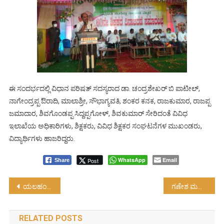
ಈ ಸಂದರ್ಭದಲ್ಲಿ ವಿಧಾನ ಪರಿಷತ್ ಸದಸ್ಯರಾದ ಡಾ. ಚಂದ್ರಶೇಖರ್ ಬಿ ಪಾಟೀಲ್,
ನಾಗೇಂದ್ರಪ್ಪ ಔರಾದಿ, ಮಾಲಾಶ್ರೀ, ಸೌಭಾಗ್ಯವತಿ, ಶಂಕರ ಕನಕ, ರಾಜಕುಮಾರ, ರಾಜಪ್ಪ
ಜಮಾದಾರ, ಶಿವಗೊಂಡಪ್ಪ ಸಿದ್ದಪ್ಪಗೋಳ್, ಶಿವಕುಮಾರ್ ಸೇರಿದಂತೆ ವಿವಿಧ
ಇಲಾಖೆಯ ಅಧಿಕಾರಿಗಳು, ಶಿಕ್ಷಕರು, ವಿವಿಧ ಶಿಕ್ಷಕರ ಸಂಘಟನೆಗಳ ಮುಖಂಡರು,
ವಿದ್ಯಾರ್ಥಿಗಳು ಹಾಜರಿದ್ದರು.
WhatsApp
Email
Post
Share
Post
ಯಲಹಂಕ: ಬೃಹತ್ ಲಸಿಕಾ ಕೇಂದ್ರ ಆರಂಭ….!
ಗಣೇಶ ಮತ್ತು ಭಕ್ತರ ನಡುವೆ ಸರ್ಕಾರ ಹಸ್ತಕ್ಷೇಪ….!
navigation
RELATED POSTS