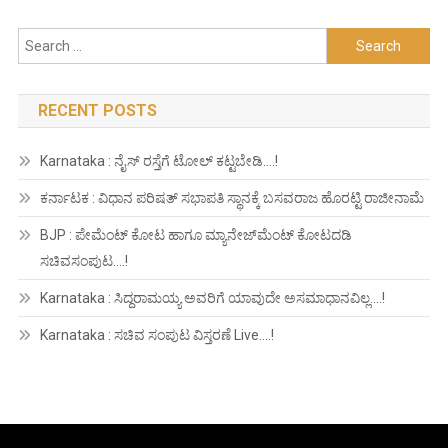
Search
for:
RECENT POSTS
Karnataka : ನೈಸ್ ರಸ್ತೆಗೆ ಟೋಲ್ ಕಟ್ಟಬೇಡಿ….!
ಕರ್ನಾಟಕ : ವಿಧಾನ ಪರಿಷತ್ ಸಭಾಪತಿ ಸ್ಥಾನಕ್ಕೆ ಬಸವರಾಜ ಹೊರಟ್ಟಿ ರಾಜೀನಾಮೆ
BJP : ಪೇಮೆಂಟ್ ಕೋಟ ಹಾಗೂ ಮ್ಯಾನೇಜ್‍ಮೆಂಟ್ ಕೋಟದಡಿ
ಸಚಿವಸಂಪುಟ….!
Karnataka : ಸಿದ್ದರಾಮಯ್ಯ ಅವರಿಗೆ ಯಾವುದೇ ಅಸಮಾಧಾನವಿಲ್ಲ….!
Karnataka : ಸಚಿವ ಸಂಪುಟ ವಿಸ್ತರಣೆ Live….!