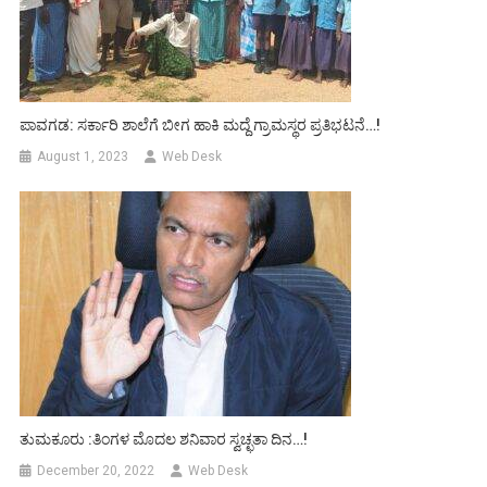
ಪಾವಗಡ: ಸರ್ಕಾರಿ ಶಾಲೆಗೆ ಬೀಗ ಹಾಕಿ ಮದ್ದೆ ಗ್ರಾಮಸ್ಥರ ಪ್ರತಿಭಟನೆ…!
August 1, 2023
Web Desk
ತುಮಕೂರು :ತಿಂಗಳ ಮೊದಲ ಶನಿವಾರ ಸ್ವಚ್ಛತಾ ದಿನ…!
December 20, 2022
Web Desk