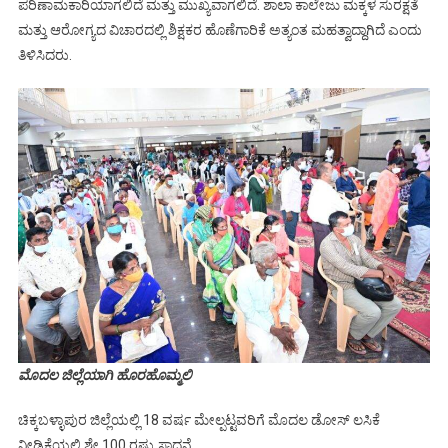
ಪರಿಣಾಮಕಾರಿಯಾಗಲಿದೆ ಮತ್ತು ಮುಖ್ಯವಾಗಲಿದೆ. ಶಾಲಾ ಕಾಲೇಜು ಮಕ್ಕಳ ಸುರಕ್ಷತೆ
ಮತ್ತು ಆರೋಗ್ಯದ ವಿಚಾರದಲ್ಲಿ ಶಿಕ್ಷಕರ ಹೊಣೆಗಾರಿಕೆ ಅತ್ಯಂತ ಮಹತ್ವಾದ್ದಾಗಿದೆ ಎಂದು
ತಿಳಿಸಿದರು.
ಮೊದಲ ಜಿಲ್ಲೆಯಾಗಿ ಹೊರಹೊಮ್ಮಲಿ
ಚಿಕ್ಕಬಳ್ಳಾಪುರ ಜಿಲ್ಲೆಯಲ್ಲಿ 18 ವರ್ಷ ಮೇಲ್ಪಟ್ಟವರಿಗೆ ಮೊದಲ ಡೋಸ್ ಲಸಿಕೆ
ನೀಡಿಕೆಯಲ್ಲಿ ಶೇ.100 ರಷ್ಟು ಸಾಧನೆ