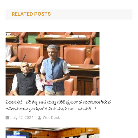
navigation
RELATED POSTS
ವಿಧಾನಸಭೆ : ಪರಿಶಿಷ್ಟ ಜಾತಿ ಮತ್ತು ಪರಿಶಿಷ್ಟ ಪಂಗಡ ಮಂಜೂರಾಗಿರುವ
ಜಮೀನುಗಳನ್ನು ಪರಭಾರೆಗೆ ನಿಯಮಾನುಸಾರ ಅನುಮತಿ….!
July 22, 2024
Web Desk