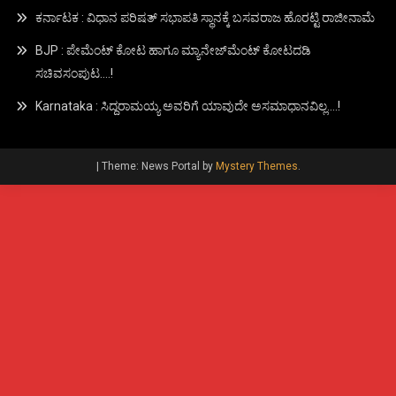
ಕರ್ನಾಟಕ : ವಿಧಾನ ಪರಿಷತ್ ಸಭಾಪತಿ ಸ್ಥಾನಕ್ಕೆ ಬಸವರಾಜ ಹೊರಟ್ಟಿ ರಾಜೀನಾಮೆ
BJP : ಪೇಮೆಂಟ್ ಕೋಟ ಹಾಗೂ ಮ್ಯಾನೇಜ್‍ಮೆಂಟ್ ಕೋಟದಡಿ
ಸಚಿವಸಂಪುಟ….!
Karnataka : ಸಿದ್ದರಾಮಯ್ಯ ಅವರಿಗೆ ಯಾವುದೇ ಅಸಮಾಧಾನವಿಲ್ಲ….!
|
Theme: News Portal by
Mystery Themes
.