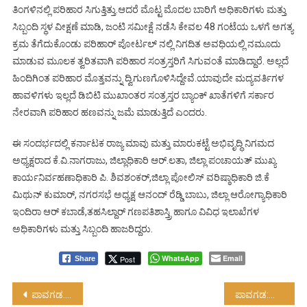
ತಿಂಗಳಿನಲ್ಲಿ ಪರಿಹಾರ ಸಿಗುತ್ತಿತ್ತು.ಆದರೆ ಮೊಟ್ಟ ಮೊದಲ ಬಾರಿಗೆ ಅಧಿಕಾರಿಗಳು ಮತ್ತು
ಸಿಬ್ಬಂದಿ ಸ್ಥಳ ವೀಕ್ಷಣೆ ಮಾಡಿ, ಜಂಟಿ ಸಮೀಕ್ಷೆ ನಡೆಸಿ ಕೇವಲ 48 ಗಂಟೆಯ ಒಳಗೆ ಅಗತ್ಯ
ಕ್ರಮ ತೆಗೆದುಕೊಂಡು ಪರಿಹಾರ್ ಪೋರ್ಟಲ್ ನಲ್ಲಿ ನಿಗದಿತ ಅವಧಿಯಲ್ಲಿ ನಮೂದು
ಮಾಡುವ ಮೂಲಕ ತ್ವರಿತವಾಗಿ ಪರಿಹಾರ ಸಂತ್ರಸ್ತರಿಗೆ ಸಿಗುವಂತೆ ಮಾಡಿದ್ದಾರೆ. ಅಲ್ಲದೆ
ಹಿಂದಿಗಿಂತ ಪರಿಹಾರ ಮೊತ್ತವನ್ನು ದ್ವಿಗುಣಗೊಳಿಸಿದ್ದೇವೆ.ಯಾವುದೇ ಮದ್ಯವರ್ತಿಗಳ
ಹಾವಳಿಗಳು ಇಲ್ಲದೆ ಡಿಬಿಟಿ ಮುಖಾಂತರ ಸಂತ್ರಸ್ತರ ಬ್ಯಾಂಕ್ ಖಾತೆಗಳಿಗೆ ಸರ್ಕಾರ
ನೇರವಾಗಿ ಪರಿಹಾರ ಹಣವನ್ನು ಜಮೆ ಮಾಡುತ್ತಿದೆ ಎಂದರು.
ಈ ಸಂದರ್ಭದಲ್ಲಿ ಕರ್ನಾಟಕ ರಾಜ್ಯ ಮಾವು ಮತ್ತು ಮಾರುಕಟ್ಟೆ ಅಭಿವೃದ್ಧಿ ನಿಗಮದ
ಅಧ್ಯಕ್ಷರಾದ ಕೆ.ವಿ.ನಾಗರಾಜು, ಜಿಲ್ಲಾಧಿಕಾರಿ ಆರ್.ಲತಾ, ಜಿಲ್ಲಾ ಪಂಚಾಯತ್ ಮುಖ್ಯ
ಕಾರ್ಯನಿರ್ವಹಣಾಧಿಕಾರಿ ಪಿ. ಶಿವಶಂಕರ್,ಜಿಲ್ಲಾ ಪೋಲಿಸ್ ವರಿಷ್ಠಾಧಿಕಾರಿ ಜಿ.ಕೆ
ಮಿಥುನ್ ಕುಮಾರ್, ನಗರಸಭೆ ಅಧ್ಯಕ್ಷ ಆನಂದ್ ರೆಡ್ಡಿ ಬಾಬು, ಜಿಲ್ಲಾ ಆರೋಗ್ಯಾಧಿಕಾರಿ
ಇಂದಿರಾ ಆರ್ ಕಬಾಡೆ,ತಹಸಿಲ್ದಾರ್ ಗಣಪತಿಶಾಸ್ತ್ರಿ ಹಾಗೂ ವಿವಿಧ ಇಲಾಖೆಗಳ
ಅಧಿಕಾರಿಗಳು ಮತ್ತು ಸಿಬ್ಬಂದಿ ಹಾಜರಿದ್ದರು.
WhatsApp
Email
Post
Share
Post
ಪಾವಗಡ..ಹಾಸ್ಟೆಲ್ ಗಳ ಪರಿಶೀಲನೆ
ಪಾವಗಡ:ನಾಗಲಮಡಿಕೆ ಸುಬ್ರಹ್ಮಣ್ಯ ಸ್ವಾಮಿ ದೇಗುಲ ಜೀರ್ಣೋದ್ಧಾರ ಕ್ಕೆ ಆಗ್ರಹ….!