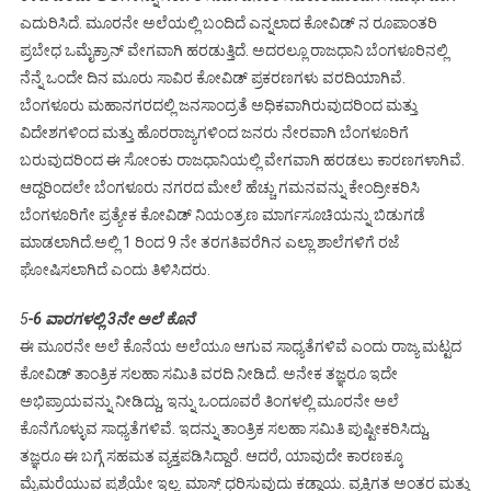
ಎದುರಿಸಿದೆ. ಮೂರನೇ ಅಲೆಯಲ್ಲಿ ಬಂದಿದೆ ಎನ್ನಲಾದ ಕೋವಿಡ್ ನ ರೂಪಾಂತರಿ
ಪ್ರಬೇಧ ಒಮೈಕ್ರಾನ್ ವೇಗವಾಗಿ ಹರಡುತ್ತಿದೆ. ಅದರಲ್ಲೂ ರಾಜಧಾನಿ ಬೆಂಗಳೂರಿನಲ್ಲಿ
ನೆನ್ನೆ ಒಂದೇ ದಿನ ಮೂರು ಸಾವಿರ ಕೋವಿಡ್ ಪ್ರಕರಣಗಳು ವರದಿಯಾಗಿವೆ.
ಬೆಂಗಳೂರು ಮಹಾನಗರದಲ್ಲಿ ಜನಸಾಂದ್ರತೆ ಅಧಿಕವಾಗಿರುವುದರಿಂದ ಮತ್ತು
ವಿದೇಶಗಳಿಂದ ಮತ್ತು ಹೊರರಾಜ್ಯಗಳಿಂದ ಜನರು ನೇರವಾಗಿ ಬೆಂಗಳೂರಿಗೆ
ಬರುವುದರಿಂದ ಈ ಸೋಂಕು ರಾಜಧಾನಿಯಲ್ಲಿ ವೇಗವಾಗಿ ಹರಡಲು ಕಾರಣಗಳಾಗಿವೆ.
ಆದ್ದರಿಂದಲೇ ಬೆಂಗಳೂರು ನಗರದ ಮೇಲೆ ಹೆಚ್ಚು ಗಮನವನ್ನು ಕೇಂದ್ರೀಕರಿಸಿ
ಬೆಂಗಳೂರಿಗೇ ಪ್ರತ್ಯೇಕ ಕೋವಿಡ್ ನಿಯಂತ್ರಣ ಮಾರ್ಗಸೂಚಿಯನ್ನು ಬಿಡುಗಡೆ
ಮಾಡಲಾಗಿದೆ.ಅಲ್ಲಿ 1 ರಿಂದ 9 ನೇ ತರಗತಿವರೆಗಿನ ಎಲ್ಲಾ ಶಾಲೆಗಳಿಗೆ ರಜೆ
ಘೋಷಿಸಲಾಗಿದೆ ಎಂದು ತಿಳಿಸಿದರು.
5
-6 ವಾರಗಳಲ್ಲಿ 3ನೇ ಅಲೆ ಕೊನೆ
ಈ ಮೂರನೇ ಅಲೆ ಕೊನೆಯ ಅಲೆಯೂ ಆಗುವ ಸಾಧ್ಯತೆಗಳಿವೆ ಎಂದು ರಾಜ್ಯ ಮಟ್ಟದ
ಕೋವಿಡ್ ತಾಂತ್ರಿಕ ಸಲಹಾ ಸಮಿತಿ ವರದಿ ನೀಡಿದೆ. ಅನೇಕ ತಜ್ಞರೂ ಇದೇ
ಅಭಿಪ್ರಾಯವನ್ನು ನೀಡಿದ್ದು, ಇನ್ನು ಒಂದೂವರೆ ತಿಂಗಳಲ್ಲಿ ಮೂರನೇ ಅಲೆ
ಕೊನೆಗೊಳ್ಳುವ ಸಾಧ್ಯತೆಗಳಿವೆ. ಇದನ್ನು ತಾಂತ್ರಿಕ ಸಲಹಾ ಸಮಿತಿ ಪುಷ್ಟೀಕರಿಸಿದ್ದು,
ತಜ್ಞರೂ ಈ ಬಗ್ಗೆ ಸಹಮತ ವ್ಯಕ್ತಪಡಿಸಿದ್ದಾರೆ. ಆದರೆ, ಯಾವುದೇ ಕಾರಣಕ್ಕೂ
ಮೈಮರೆಯುವ ಪ್ರಶ್ನೆಯೇ ಇಲ್ಲ. ಮಾಸ್ಕ್ ಧರಿಸುವುದು ಕಡ್ಡಾಯ. ವ್ಯಕ್ತಿಗತ ಅಂತರ ಮತ್ತು