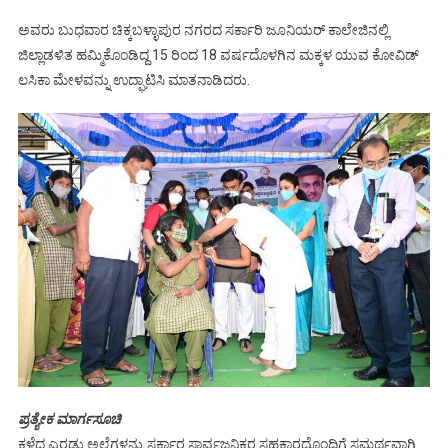
ಅವರು ಬುಧವಾರ ಚಿಕ್ಕಬಳ್ಳಾಪುರ ನಗರದ ಸರ್ಕಾರಿ ಜೂನಿಯರ್ ಕಾಲೇಜಿನಲ್ಲಿ
ಜಿಲ್ಲಾಡಳಿತ ಹಮ್ಮಿಕೊಂಡಿದ್ದ 15 ರಿಂದ 18 ವರ್ಷದೊಳಗಿನ ಮಕ್ಕಳ ಯುವ ಕೋವಿಡ್
ಲಸಿಕಾ ಮೇಳವನ್ನು ಉದ್ಘಾಟಿಸಿ ಮಾತನಾಡಿದರು.
ಪ್ರತ್ಯೇಕ ಮಾರ್ಗಸೂಚಿ
ಕಳೆದ ಎರಡು ಅಲೆಗಳನ್ನು ಸರ್ಕಾರ ಸಾರ್ವಜನಿಕರ ಸಹಕಾರದೊಂದಿಗೆ ಸಮರ್ಥವಾಗಿ