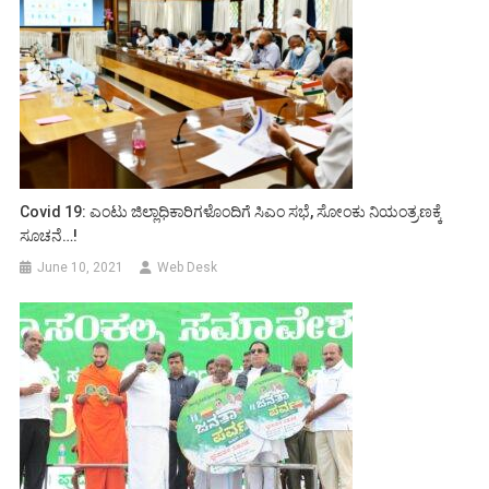
Covid 19: ಎಂಟು ಜಿಲ್ಲಾಧಿಕಾರಿಗಳೊಂದಿಗೆ ಸಿಎಂ ಸಭೆ, ಸೋಂಕು ನಿಯಂತ್ರಣಕ್ಕೆ
ಸೂಚನೆ…!
June 10, 2021
Web Desk