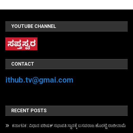
YOUTUBE CHANNEL
CONTACT
ithub.tv@gmai.com
RECENT POSTS
ಕರ್ನಾಟಕ : ವಿಧಾನ ಪರಿಷತ್ ಸಭಾಪತಿ ಸ್ಥಾನಕ್ಕೆ ಬಸವರಾಜ ಹೊರಟ್ಟಿ ರಾಜೀನಾಮೆ