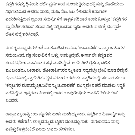
ಕನ್ನಡಿಗರನ್ನು ದ್ವಿತೀಯ ದರ್ಜೆ ಪ್ರಜೆಗಳಂತೆ ನೋಡುತ್ತಿರುವುದಕ್ಕೆ ಸಡ್ಡು ಹೊಡೆಯಲು
ನಿರ್ಧರಿಸಿರುವ ಅವರು; ನಾಡು, ನುಡಿ, ನೆಲ, ಜಲ ಸೇರಿದಂತೆ ಕರ್ನಾಟಕ
ಎದುರಿಸುತ್ತಿರುವ ಜ್ವಲಂತ ಸಮಸ್ಯೆಗಳಿಗೆ ಶಾಶ್ವತ ಪರಿಹಾರ ಕಂಡುಕೊಳ್ಳುವ ʼಕನ್ನಡಿಗರ
ಪ್ರಾದೇಶಿಕ ಸರಕಾರʼ ತರುವ ನಿಟ್ಟಿನಲ್ಲಿ ಕುಮಾರಸ್ವಾಮಿ ಅವರು ವರ್ಷಕ್ಕೆ ಮುನ್ನವೇ
ಹೊಸ ಹೆಜ್ಜೆ ಇರಿಸಿದ್ದಾರೆ.
ಈ ಬಗ್ಗೆ ಮಾಧ್ಯಮಗಳ ಜತೆ ಮಾತನಾಡಿದ ಅವರು; “ಚುನಾವಣೆಗೆ ಇನ್ನೂ ೧೪ ತಿಂಗಳ
ಸಮಯವಿದೆ. ಪಕ್ಷ ಸಂಘಟನೆಗೆ ಒತ್ತು ನೀಡುತ್ತಿದ್ದೇನೆ. ಈಗಾಗಲೇ ಕನ್ನಡಪರ
ಸಂಘಟನೆಗಳ ಮುಖಂಡರ ಸಭೆ ಮಾಡಿದ್ದೇನೆ. ಅದೇ ರೀತಿ ರೈತರು, ದಲಿತ
ಮುಖಂಡರು, ನೀರಾವರಿ ಹೋರಾಟಗಾರರನ್ನು ಕೂಡ ಸದ್ಯದಲ್ಲೇ ಭೇಟಿ ಮಾಡಲಿದ್ದೇನೆ.
ಕರ್ನಾಟಕದಲ್ಲಿ ಪ್ರಾದೇಶಿಕ ಪಕ್ಷದ ಸರಕಾರ ತರಬೇಕು. ಕನ್ನಡಿಗರದ್ದೇ ಸರಕಾರ ತರಲು
ʼಕನ್ನಡಿಗರ ಮಹಾಮೈತ್ರಿಕೂಟʼವನ್ನು ಚುನಾವಣೆಗೆ ಮುನ್ನವೇ ರಚನೆ ಮಾಡಲು ಸಿದ್ಧತೆ
ನಡೆಸಿದ್ದೇನೆ. ಇನ್ನೆರಡು ತಿಂಗಳಲ್ಲಿ ಅದರ ರೂಪುರೇಷೆಯ ಜನತೆಗೆ ತಿಳಿಯಲಿದೆ”
ಎಂದರು.
ರಾಜ್ಯವನ್ನು ರಾಷ್ಟ್ರೀಯ ಪಕ್ಷಗಳು ಹಾಳು ಮಾಡಿದ್ದು ಸಾಕು. ಕನ್ನಡಿಗರ ಹಿತಾಸಕ್ತಿಗಳನ್ನು
ಅವರು ಕಡೆಗಣಿಸಿ ರಾಜ್ಯವನ್ನು ದುಃಸ್ಥಿತಿಗೆ ದೂಡಿದ್ದೂ ಸಾಕು. ಈಗಲಾದರೂ ನಾವು
ಎಚ್ಚೆತ್ತುಕೊಳ್ಳಬೇಕಿದೆ ಎಂದು ಅವರು ಹೇಳಿದರು.