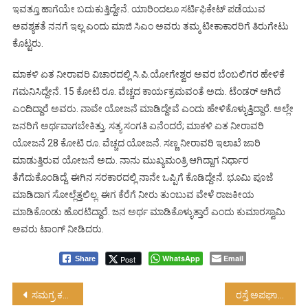
ಇವತ್ತೂ ಹಾಗೆಯೇ ಬದುಕುತ್ತಿದ್ದೇನೆ. ಯಾರಿಂದಲೂ ಸರ್ಟಿಫಿಕೇಟ್ ಪಡೆಯುವ
ಅವಶ್ಯಕತೆ ನನಗೆ ಇಲ್ಲ ಎಂದು ಮಾಜಿ ಸಿಎಂ ಅವರು ತಮ್ಮ ಟೀಕಾಕಾರರಿಗೆ ತಿರುಗೇಟು
ಕೊಟ್ಟರು.
ಮಾಕಳಿ ಏತ ನೀರಾವರಿ ವಿಚಾರದಲ್ಲಿ ಸಿ.ಪಿ.ಯೋಗೇಶ್ವರ ಅವರ ಬೆಂಬಲಿಗರ ಹೇಳಿಕೆ
ಗಮನಿಸಿದ್ದೇನೆ. 15 ಕೋಟಿ ರೂ. ವೆಚ್ಚದ ಕಾರ್ಯಕ್ರಮವಂತೆ ಅದು. ಟೆಂಡರ್ ಆಗಿದೆ
ಎಂದಿದ್ದಾರೆ ಅವರು. ನಾವೇ ಯೋಜನೆ ಮಾಡಿದ್ದೇವೆ ಎಂದು ಹೇಳಿಕೊಳ್ಳುತ್ತಿದ್ದಾರೆ. ಅಲ್ಲೇ
ಜನರಿಗೆ ಅರ್ಥವಾಗಬೇಕಿತ್ತು. ಸತ್ಯ ಸಂಗತಿ ಏನೆಂದರೆ; ಮಾಕಳಿ ಏತ ನೀರಾವರಿ
ಯೋಜನೆ 28 ಕೋಟಿ ರೂ. ವೆಚ್ಚದ ಯೋಜನೆ. ಸಣ್ಣ ನೀರಾವರಿ ಇಲಾಖೆ ಜಾರಿ
ಮಾಡುತ್ತಿರುವ ಯೋಜನೆ ಅದು. ನಾನು ಮುಖ್ಯಮಂತ್ರಿ ಆಗಿದ್ದಾಗ ನಿರ್ಧಾರ
ತೆಗೆದುಕೊಂಡಿದ್ದೆ. ಈಗಿನ ಸರಕಾರದಲ್ಲಿ ನಾನೇ ಒಪ್ಪಿಗೆ ಕೊಡಿದ್ದೇನೆ. ಭೂಮಿ ಪೂಜೆ
ಮಾಡಿದಾಗ ಸೋಲ್ಲೆತ್ತಲಿಲ್ಲ. ಈಗ ಕೆರೆಗೆ ನೀರು ತುಂಬುವ ವೇಳೆ ರಾಜಕೀಯ
ಮಾಡಿಕೊಂಡು ಹೊರಟಿದ್ದಾರೆ. ಜನ ಅರ್ಥ ಮಾಡಿಕೊಳ್ಳುತ್ತಾರೆ ಎಂದು ಕುಮಾರಸ್ವಾಮಿ
ಅವರು ಟಾಂಗ್‌ ನೀಡಿದರು.
WhatsApp
Email
Post
Share
Post
ಸಮಗ್ರ ಕರ್ನಾಟಕದ ಅಭಿವೃದ್ಧಿಗೆ ಪೂರಕ ಬಜೆಟ್….!
ರಸ್ತೆ ಅಪಘಾತದಲ್ಲಿ ರೈತ ನ ಸಾವು…!