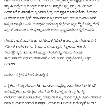
ಏನೇ ಸರ್ಕಸ್‌ ಮಾಡಿದರೂ ರಾಮನಗರ ಜಿಲ್ಲೆಯಲ್ಲಿ ಕಾಂಗ್ರೆಸ್‌ ಪಕ್ಷವೂ ಬೆಳೆಯುವುದು
ಕಷ್ಟ. ಈ ಜಿಲ್ಲೆಯಲ್ಲಿ ಕಾಂಗ್ರೆಸ್ ಬೇರೂರಲು ಸಾಧ್ಯವೇ ಇಲ್ಲ. ಇನ್ನು, ಮುಂಬರುವ
ವಿಧಾನಸಭೆ ಚುನಾವಣೆಯಲ್ಲಿ ಯಾವ ಕ್ಷೇತ್ರದಿಂದ ಸ್ಪರ್ಧೆ ಮಾಡಬೇಕೆಂದು ಶೀಘ್ರವೇ
ತೀರ್ಮಾನ ಮಾಡುತ್ತೇನೆ. ರಾಮನಗರ ನನ್ನ ಕರ್ಮಭೂಮಿ. ರಾಜಕೀಯವಾಗಿ ನನಗೆ
ಜನ್ಮ ನೀಡಿದ ಕ್ಷೇತ್ರವಿದು. ಯಾವುದೇ ಕಾರಣಕ್ಕೂ ಈ ಕ್ಷೇತವನ್ನು ಬಿಟ್ಟು ಕೊಡಲ್ಲ. ಬೇರೆ
ಪಕ್ಷಗಳ ಪಾಲಾಗಲು ಬಿಡುವುದಿಲ್ಲ ಎಂದು ಅವರು ಸ್ಪಷ್ಟ ಮಾತುಗಳಲ್ಲಿ ಹೇಳಿದರು.
ಮುಂಬರುವ ವಿಧಾನಸಭೆ ಚುನಾವಣೆಯಲ್ಲಿ ನಿಖಿಲ್ ಅವರು ಸ್ಪರ್ಧೆ ಮಾಡುವ ಬಗ್ಗೆ
ಜೆಡಿಎಸ್ ಕಾರ್ಯಕರ್ತರು ತೀರ್ಮಾನ ಮಾಡುತ್ತಾರೆ. ನನ್ನ ಕಾರ್ಯಕರ್ತರು
ಬಲಾಢ್ಯರಿದ್ದಾರೆ. ಚುನಾವಣೆಗೆ ಇನ್ನೂ ಸಮಯವಿದ್ದು, ಸಮಯ ಬಂದಾಗ
ಕಾರ್ಯಕರ್ತರೇ ನಿರ್ಧಾರ ಮಾಡುತ್ತಾರೆ ಎಂದು ಅವರು ಪ್ರಶ್ನೆಯೊಂದಕ್ಕೆ ಉತ್ತರ
ನೀಡಿದರು.
ರಾಮನಗರ ಕ್ಷೇತ್ರದ ಕೆಲಸ ಮಾಡಿದ್ದೇನೆ:
ನನ್ನ ಕೆಲಸದ ಬಗ್ಗೆ ಯಾರೂ ಚರ್ಚೆ ಮಾಡಲು ಸಾಧ್ಯವಿಲ್ಲ. ರಾಮನಗರದ ಶಾಸಕನಾಗಿ
ಅಭಿವೃದ್ಧಿ ಕೆಲಸ ಮಾಡಿದ್ದೇನೆ. ಯಾವುದೇ ರೀತಿಯಲ್ಲಿ ಶಾಸಕ ಸ್ಥಾನವನ್ನು
ದುರುಪಯೋಗ ಮಾಡಿಕೊಂಡಿಲ್ಲ. ಯಾವುದೇ ಸುಳ್ಳು ದಾಖಲೆ ಸೃಷ್ಟಿಸಿ ಭೂಮಿ ಮಾರಾಟ
ಮಾಡಿಲ್ಲ. ರಾಮನಗರದಲ್ಲಿ ಶಾಸಕನಾಗಿ ಯಾವ ರೀತಿ ಬದುಕು ನಡೆಸಿದ್ದೇನೋ ಹಾಗೆ