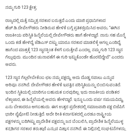
ನಮ್ಮ ಗುರಿ 123 ಕ್ಷೇತ್ರ:
ರಾಜ್ಯದಲ್ಲಿ ಮತ್ತೆ ಸಮ್ಮಿಶ್ರ ಸರಕಾರ ಬರುತ್ತದೆ ಎಂದು ಮಾಜಿ ಪ್ರಧಾನಿಗಳಾದ
ಹೆಚ್.ಡಿ.ದೇವೇಗೌಡರು ನೀಡಿರುವ ಹೇಳಿಕೆ ಬಗ್ಗೆ ಪ್ರತಿಕಚ್ರಿಯಿಸಿದ ಅವರು; “ಈಗಿನ
ರಾಜಕೀಯ ಪರಿಸ್ಥಿತಿ ಹಿನ್ನೆಲೆಯಲ್ಲಿ ದೇವೇಗೌಡರು ಹಾಗೆ ಹೇಳಿದ್ದಾರೆ. ನಾನು ಸಹ ಮೊನ್ನೆ
ಒಂದು ಕಡೆ ಹೇಳಿದ್ದೆ. ಜೆಡಿಎಸ್ ಬಿಟ್ಟು ಯಾರೂ ಸರಕಾರ ಮಾಡಲಿಕ್ಕೆ ಆಗಲ್ಲ ಎಂದಿದ್ದೆ.
ಹಾಗೆಂದ ಮಾತ್ರಕ್ಕೆ 123 ಸ್ಥಾನಕ್ಕಿಂತ ಕೆಳಗೆ ಬರುತ್ತೇವೆ ಎಂದಲ್ಲ. ನಮ್ಮ ಗುರಿ 123 ಸ್ಥಾನ
ಗೆಲ್ಲುವುದು. ಮುಂದಿನ ಚುನಾವಣೆಗೆ ಈ ಗುರಿ ಇಟ್ಟುಕೊಂಡೇ ಹೊರಟಿದ್ದೇವೆ” ಎಂದರು
ಅವರು.
123 ಸ್ಥಾನ ಗೆಲ್ಲಲೇಬೇಕೆಂಬ ಛಲ ನಮ್ಮ ಪಕ್ಷದ್ದು. ಅದು ದೊಡ್ಡ ಸವಾಲು ಎನ್ನುವ
ಅರಿವೂ ನನಗಿದೆ. ದೇವೇಗೌಡರ ಹೇಳಿಕೆ ಇವತ್ತಿನ ಪರಿಸ್ಥಿತಿಯನ್ನು ಬಿಂಬಿಸುವಂತಿದೆ.
ಇಂದಿನ ಸ್ಥಿತಿಯಲ್ಲಿ ಯಾರಿಗೂ ಬಹುಮತ ಬರವುದಿಲ್ಲ. ಇದು ರಾಜಕೀಯ ಪಂಡಿತರ
ಲೆಕ್ಕಾಚಾರ, ಈ ಹಿನ್ನೆಲೆಯಲ್ಲಿ ಅವರು ಹೇಳಿದ್ದಾರೆ. ಇನ್ನೂ ಒಂದು ವರ್ಷ ಸಮಯವಿದ್ದು,
ಏನು ಬೇಕಾದರೂ ಆಗಬಹುದು. ಈಗ ಉತ್ತರ ಪ್ರದೇಶದಲ್ಲಿ ಸಮಾಜವಾದಿ ಪಕ್ಷ ಬಿಜೆಪಿಗೆ
ಭಾರೀ ಪೈಪೋಟಿ ನೀಡುತ್ತಿದೆ. ಅದೇ ರೀತಿ‌ ಕರ್ನಾಟಕದಲ್ಲಿ ಎರಡೂ ರಾಷ್ಟ್ರೀಯ
ಪಕ್ಷಗಳನ್ನು ಬದಿಗಿಟ್ಟು ಪ್ರಾದೇಶಿಕ ಪಕ್ಷವನ್ನು ಜನ ಬೆಂಬಲಿಸಿ, ಪ್ರಾದೇಶಿಕ ಹಿನ್ನೆಲೆಯುಳ್ಳ
ಕನ್ನಡಿಗರ ಸರಕಾರ ತರುತ್ತಾರೆ ಎನ್ನುವ ವಿಶ್ವಾಸ ನನಗಿದೆ. ಈ ನಿಟ್ಟಿನಲ್ಲಿ ಸಂಘಟನೆಗಳನ್ನು