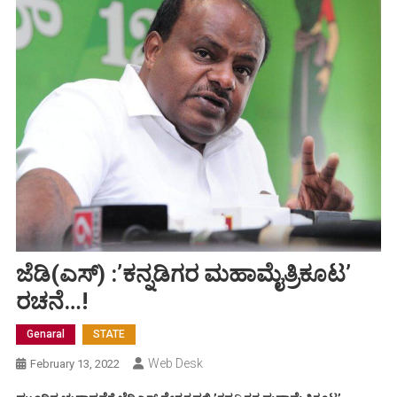
ಜೆಡಿ(ಎಸ್) :ʼಕನ್ನಡಿಗರ ಮಹಾಮೈತ್ರಿಕೂಟʼ
ರಚನೆ…!
Genaral
STATE
Web Desk
February 13, 2022