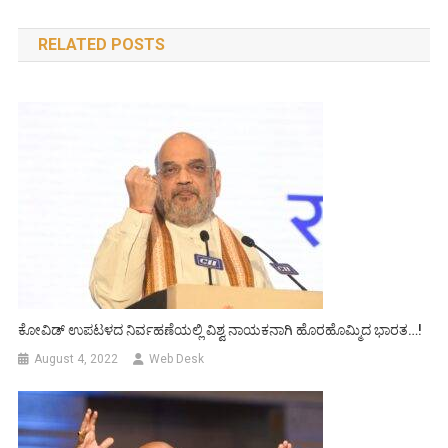
navigation
RELATED POSTS
ಕೋವಿಡ್ ಉಪಟಳದ ನಿರ್ವಹಣೆಯಲ್ಲಿ ವಿಶ್ವ ನಾಯಕನಾಗಿ ಹೊರಹೊಮ್ಮಿದ ಭಾರತ…!
August 4, 2022
Web Desk