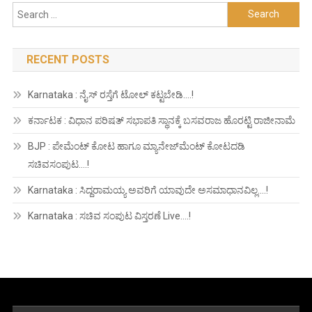
Search
for:
RECENT POSTS
Karnataka : ನೈಸ್ ರಸ್ತೆಗೆ ಟೋಲ್ ಕಟ್ಟಬೇಡಿ….!
ಕರ್ನಾಟಕ : ವಿಧಾನ ಪರಿಷತ್ ಸಭಾಪತಿ ಸ್ಥಾನಕ್ಕೆ ಬಸವರಾಜ ಹೊರಟ್ಟಿ ರಾಜೀನಾಮೆ
BJP : ಪೇಮೆಂಟ್ ಕೋಟ ಹಾಗೂ ಮ್ಯಾನೇಜ್‍ಮೆಂಟ್ ಕೋಟದಡಿ
ಸಚಿವಸಂಪುಟ….!
Karnataka : ಸಿದ್ದರಾಮಯ್ಯ ಅವರಿಗೆ ಯಾವುದೇ ಅಸಮಾಧಾನವಿಲ್ಲ….!
Karnataka : ಸಚಿವ ಸಂಪುಟ ವಿಸ್ತರಣೆ Live….!