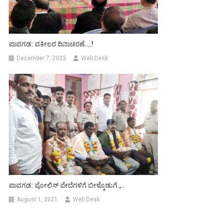
ಪಾವಗಡ: ವಕೀಲರ ದಿನಾಚರಣೆ….!
December 7, 2023
Web Desk
ಪಾವಗಡ: ಪೋಲಿಸ್ ಪೇದೆಗಳಿಗೆ ಬೀಳ್ಕೊಡುಗೆ.,..
August 1, 2021
Web Desk