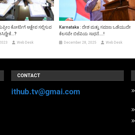
ಪ್ರೀಂ ಕೋರ್ಟಿಗೆ ಆಕ್ಷೇಪ ಸಲ್ಲಿಸುವ
Karnataka : ದೇಶ ಮತ್ತು ಸಮಾಜ ಒಡೆಯುದೇ
ಸಿದ್ದೇಕೆ…?
ಕೆಲಸವೇ ಬಿಜೆಪಿಯ ಸಾಧನೆ….!
 2023
Web Desk
December 28, 2025
Web Desk
CONTACT
ithub.tv@gmai.com