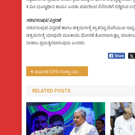
ಕಿ.ಮೀ.ಭೂಸ್ವಾಧೀನ ಕಾರ್ಯ ಎರಡು ವರ್ಷದಿಂದ ನೆನೆಗುದಿಗೆ ಬಿದ್ದಿರುವ ಬಗ್ಗೆ
ಸಚಿವಸಂಪುಟ ವಿಸ್ತರಣೆ
:
ಸಚಿವಸಂಪುಟ ವಿಸ್ತರಣೆ ಹಾಗೂ ಚಿತ್ರದುರ್ಗಕ್ಕೆ ಪ್ರಾತಿನಿಧ್ಯ ದೊರೆಯುವ ಸಾಧ್ಯತ
ಚಿತ್ರದುರ್ಗಕ್ಕೆ ಯಾವುದೇ ಮಲತಾಯಿ ಧೋರಣೆ ತೋರಲಾಗುತ್ತಿಲ್ಲ. ರಾಜಕೀಯ ಸನ್ನಿವ
ನೀಡಲು ಪ್ರಯತ್ನಿಸಲಾಗುವುದು ಎಂದರು.
Share
Post
ಪಾವಗಡ:O.P.S ಸಂಕಲ್ಪ ಯಾತ್ರೆಗೆ ಚಾಲನೆ……
navigation
RELATED POSTS