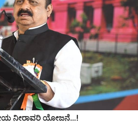
್ಟ್ರೀಯ ನೀರಾವರಿ ಯೋಜನೆ…!