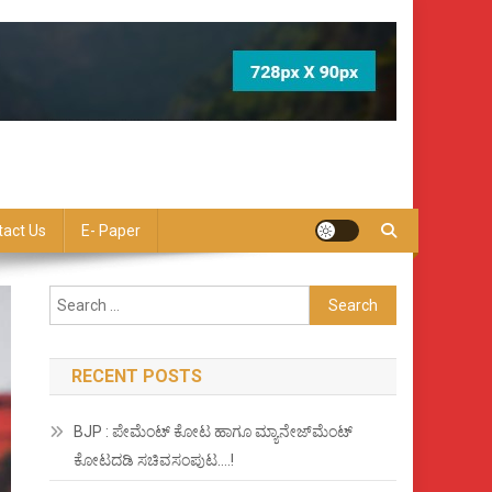
tact Us
E- Paper
Search
for:
RECENT POSTS
BJP : ಪೇಮೆಂಟ್ ಕೋಟ ಹಾಗೂ ಮ್ಯಾನೇಜ್‍ಮೆಂಟ್
ಕೋಟದಡಿ ಸಚಿವಸಂಪುಟ….!