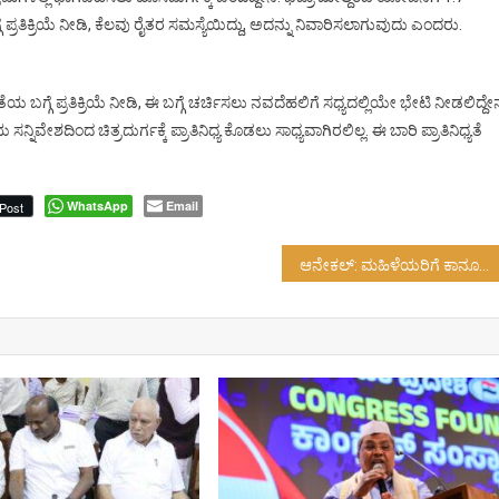
 ಪ್ರತಿಕ್ರಿಯೆ ನೀಡಿ, ಕೆಲವು ರೈತರ ಸಮಸ್ಯೆಯಿದ್ದು, ಅದನ್ನು ನಿವಾರಿಸಲಾಗುವುದು ಎಂದರು.
ೆಯ ಬಗ್ಗೆ ಪ್ರತಿಕ್ರಿಯೆ ನೀಡಿ, ಈ ಬಗ್ಗೆ ಚರ್ಚಿಸಲು ನವದೆಹಲಿಗೆ ಸಧ್ಯದಲ್ಲಿಯೇ ಭೇಟಿ ನೀಡಲಿದ್ದೇನ
ೇಶದಿಂದ ಚಿತ್ರದುರ್ಗಕ್ಕೆ ಪ್ರಾತಿನಿಧ್ಯ ಕೊಡಲು ಸಾಧ್ಯವಾಗಿರಲಿಲ್ಲ. ಈ ಬಾರಿ ಪ್ರಾತಿನಿಧ್ಯತೆ
WhatsApp
Email
Post
ಆನೇಕಲ್: ಮಹಿಳೆಯರಿಗೆ ಕಾನೂನು ಅರಿವು ಕಾರ್ಯಾಗಾರ…!