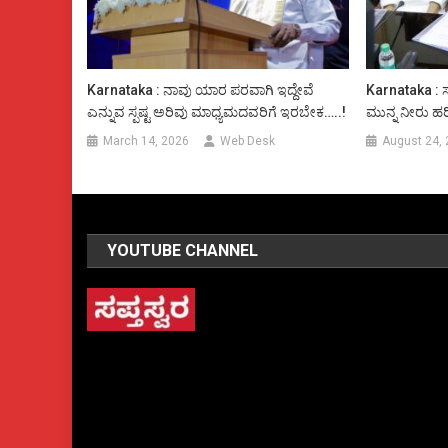
Karnataka : ನಾವು ಯಾರ ಪರವಾಗಿ ಇದ್ದೇವೆ
Karnataka : ಸು
ಎನ್ನುವ ಸ್ಪಷ್ಟ ಅರಿವು ಮಾಧ್ಯಮದವರಿಗೆ ಇರಬೇಕ…..!
ಮುನ್ನ ನೀರು ಹರಿ
March 14, 2026
Web Desk
August 24,
YOUTUBE CHANNEL