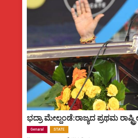
ಭದ್ರಾ ಮೇಲ್ದಂಡೆ:ರಾಜ್ಯದ ಪ್ರಥಮ ರಾಷ
Genaral
STATE