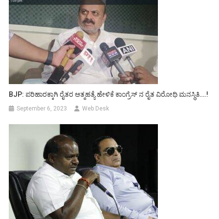
BJP: ಪರಿಹಾರಕ್ಕಾಗಿ ರೈತರ ಆತ್ಮಹತ್ಯೆ ಹೇಳಿಕೆ ಕಾಂಗ್ರೆಸ್ ನ ರೈತ ವಿರೋಧಿ ಮನಸ್ಥಿತಿ….!
September 6, 2023
Web Desk