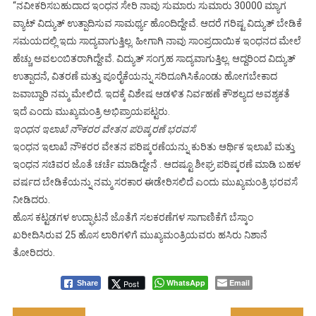
“ನವೀಕರಿಸಬಹುದಾದ ಇಂಧನ ಸೇರಿ ನಾವು ಸುಮಾರು ಸುಮಾರು 30000 ಮ್ಯಾಗ
ವ್ಯಾಟ್‌ ವಿದ್ಯುತ್‌ ಉತ್ಪಾದಿಸುವ ಸಾಮರ್ಥ್ಯ ಹೊಂದಿದ್ದೇವೆ. ಆದರೆ ಗರಿಷ್ಟ ವಿದ್ಯುತ್‌ ಬೇಡಿಕೆ
ಸಮಯದಲ್ಲಿ ಇದು ಸಾದ್ಯವಾಗುತ್ತಿಲ್ಲ. ಹೀಗಾಗಿ ನಾವು ಸಾಂಪ್ರದಾಯಿಕ ಇಂಧನದ ಮೇಲೆ
ಹೆಚ್ಚು ಅವಲಂಬಿತರಾಗಿದ್ದೇವೆ. ವಿದ್ಯುತ್‌ ಸಂಗ್ರಹ ಸಾದ್ಯವಾಗುತ್ತಿಲ್ಲ. ಆದ್ದರಿಂದ ವಿದ್ಯುತ್‌
ಉತ್ಪಾದನೆ, ವಿತರಣೆ ಮತ್ತು ಪೂರೈಕೆಯನ್ನು ಸರಿದೂಗಿಸಿಕೊಂಡು ಹೋಗಬೇಕಾದ
ಜವಾಬ್ದಾರಿ ನಮ್ಮ ಮೇಲಿದೆ. ಇದಕ್ಕೆ ವಿಶೇಷ ಆಡಳಿತ ನಿರ್ವಹಣೆ ಕೌಶಲ್ಯದ ಅವಶ್ಯಕತೆ
ಇದೆ ಎಂದು ಮುಖ್ಯಮಂತ್ರಿ ಅಭಿಪ್ರಾಯಪಟ್ಟರು.
ಇಂಧನ ಇಲಾಖೆ ನೌಕರರ ವೇತನ ಪರಿಷ್ಕರಣೆ ಭರವಸೆ
ಇಂಧನ ಇಲಾಖೆ ನೌಕರರ ವೇತನ ಪರಿಷ್ಕರಣೆಯನ್ನು ಕುರಿತು ಆರ್ಥಿಕ ಇಲಾಖೆ ಮತ್ತು
ಇಂಧನ ಸಚಿವರ ಜೊತೆ ಚರ್ಚೆ ಮಾಡಿದ್ದೇನೆ . ಆದಷ್ಟೂ ಶೀಘ್ರ ಪರಿಷ್ಕರಣೆ ಮಾಡಿ ಬಹಳ
ವರ್ಷದ ಬೇಡಿಕೆಯನ್ನು ನಮ್ಮ ಸರಕಾರ ಈಡೇರಿಸಲಿದೆ ಎಂದು ಮುಖ್ಯಮಂತ್ರಿ ಭರವಸೆ
ನೀಡಿದರು.
ಹೊಸ ಕಟ್ಟಡಗಳ ಉದ್ಘಾಟನೆ ಜೊತೆಗೆ ಸಲಕರಣೆಗಳ ಸಾಗಾಣಿಕೆಗೆ ಬೆಸ್ಕಾಂ
ಖರೀದಿಸಿರುವ 25 ಹೊಸ ಲಾರಿಗಳಿಗೆ ಮುಖ್ಯಮಂತ್ರಿಯವರು ಹಸಿರು ನಿಶಾನೆ
ತೋರಿದರು.
WhatsApp
Email
Post
Share