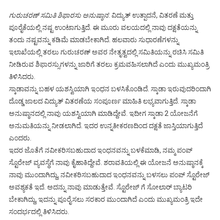
ಗುರುಚರಣ್‌ ಸಮಿತಿ ಶಿಫಾರಸು ಅನುಷ್ಠಾನ
: ವಿದ್ಯುತ್‌ ಉತ್ಪಾದನೆ, ವಿತರಣೆ ಮತ್ತು
ಪೂರೈಕೆಯಲ್ಲಿ ನಷ್ಟ ಉಂಟಾಗುತ್ತಿದೆ. ಈ ಮೂರು ವಲಯದಲ್ಲಿ ನಾವು ದಕ್ಷತೆಯನ್ನು
ತಂದು ನಷ್ಟವನ್ನು ಕಡಿಮೆ ಮಾಡಬೇಕಾಗಿದೆ. ಹಲವಾರು ಸುಧಾರಣೆಗಳನ್ನು
ಇಲಾಖೆಯಲ್ಲಿ ತರಲು ಗುರುಚರಣ್‌ ಅವರ ನೇತೃತ್ವದಲ್ಲಿ ಸಮಿತಿಯನ್ನು ರಚಿಸಿ ಸಮಿತಿ
ನೀಡಿರುವ ಶಿಫಾರಸ್ಸುಗಳನ್ನು ಜಾರಿಗೆ ತರಲು ಕ್ರಮವಹಿಸಲಾಗಿದೆ ಎಂದು ಮುಖ್ಯಮಂತ್ರಿ
ತಿಳಿಸಿದರು.
ಸ್ಕಾಡಾವನ್ನು ಬಹಳ ಯಶಸ್ವಿಯಾಗಿ ಇಂಧನ ಬಳಸಿಕೊಂಡಿದೆ. ಸ್ಕಾಡಾ ಇರುವುದರಿಂದಾಗಿ
ದೊಡ್ಡ ಜಾಲದ ವಿದ್ಯುತ್‌ ವಿತರಣೆಯ ಸಂಪೂರ್ಣ ಮಾಹಿತಿ ಲಭ್ಯವಾಗುತ್ತಿದೆ. ಸ್ಕಾಡಾ
ಅನುಷ್ಠಾನದಲ್ಲಿ ನಾವು ಯಶಸ್ವಿಯಾಗಿ ಮಾಡಿದ್ದೇವೆ. ಇದೀಗ ಸ್ಕಾಡಾ 2 ಯೋಜನೆಗೆ
ಅನುಮತಿಯನ್ನು ನೀಡಲಾಗಿದೆ. ಇದರ ಉನ್ನತೀಕರಣದಿಂದ ದಕ್ಷತೆ ಜಾಸ್ತಿಯಾಗುತ್ತಿದೆ
ಎಂದರು.
ಇದರ ಜೊತೆಗೆ ನವೀಕರಿಸಬಹುದಾದ ಇಂಧನವನ್ನು ಬಳಕೆಮಾಡಿ, ನಮ್ಮ ಪಂಪ್‌
ಸ್ಟೊರೇಜ್‌ ವ್ಯವಸ್ಥೆಗೆ ನಾವು ಕೈಹಾಕಿದ್ದೇವೆ. ಶರಾವತಿಯಲ್ಲಿ ಈ ಯೋಜನೆ ಅನುಷ್ಠಾನಕ್ಕೆ
ನಾವು ಮುಂದಾಗಿದ್ದು, ನವೀಕರಿಸಬಹುದಾದ ಇಂಧನವನ್ನು ಬಳಸಲು ಪಂಪ್‌ ಸ್ಟೊರೇಜ್‌
ಅವಶ್ಯಕತೆ ಇದೆ. ಅದನ್ನು ನಾವು ಮಾಡುತ್ತೇವೆ. ಸ್ಟೊರೇಜ್‌ ಗೆ ಸೋಲಾರ್‌ ಬ್ಯಾಟರಿ
ಬೇಕಾಗಿದ್ದು, ಇದನ್ನು ಪೂರೈಸಲು ಸರಕಾರ ಮುಂದಾಗಿದೆ ಎಂದು ಮುಖ್ಯಮಂತ್ರಿ ಇದೇ
ಸಂದರ್ಭದಲ್ಲಿ ತಿಳಿಸಿದರು.