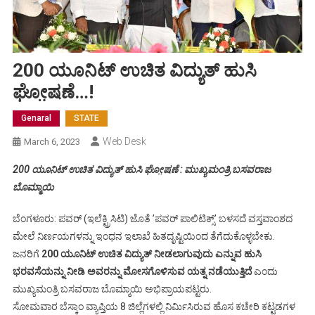
200 ಯೂನಿಟ್‌ ಉಚಿತ ವಿದ್ಯುತ್‌ ಹುಸಿ
ಘೋ಼ಷಣೆ…!
Genaral
STATE
Web Desk
March 6, 2023
200 ಯೂನಿಟ್‌ ಉಚಿತ ವಿದ್ಯುತ್‌ ಹುಸಿ ಘೋ಼ಷಣೆ : ಮುಖ್ಯಮಂತ್ರಿ ಬಸವರಾಜ
ಬೊಮ್ಮಾಯಿ
ಬೆಂಗಳೂರು: ಪವರ್‌ (ಇಲೆಕ್ಟ್ರಿಸಿಟಿ) ಜೊತೆ ʼಪವರ್‌ ಪಾಲಿಟಿಕ್ಸ್‌ʼ ಬಳಸದೆ ವಸ್ತವಾಂಶದ
ಮೇಲೆ ನಿರ್ಣಯಗಳನ್ನು ಇಂಧನ ಇಲಾಖೆ ಹಿತದೃಷ್ಟಿಯಿಂದ ತೆಗೆದುಕೊಳ್ಳಬೇಕು.
ಜನರಿಗೆ
200 ಯೂನಿಟ್‌ ಉಚಿತ ವಿದ್ಯುತ್‌ ನೀಡಲಾಗುವುದು ಎನ್ನುವ ಹುಸಿ
ಭರವಸೆಯನ್ನು ನೀಡಿ ಅವರನ್ನು ಮೋಸಗೊಳಿಸುವ ಯತ್ನ ನಡೆಯುತ್ತಿದೆ
ಎಂದು
ಮುಖ್ಯಮಂತ್ರಿ ಬಸವರಾಜ ಬೊಮ್ಮಾಯಿ ಅಭಿಪ್ರಾಯಪಟ್ಟರು.
ಸೋಮವಾರ ಬೆಸ್ಕಾಂ ವ್ಯಾಪ್ತಿಯ 8 ಜಿಲ್ಲೆಗಳಲ್ಲಿ ನಿರ್ಮಿಸಿರುವ ಹೊಸ ಕಚೇರಿ ಕಟ್ಟಡಗಳ