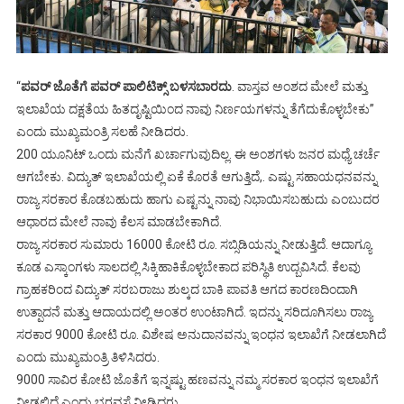
“
ಪವರ್‌ ಜೊತೆಗೆ ಪವರ್‌ ಪಾಲಿಟಿಕ್ಸ್‌ ಬಳಸಬಾರದು
. ವಾಸ್ತವ ಅಂಶದ ಮೇಲೆ ಮತ್ತು
ಇಲಾಖೆಯ ದಕ್ಷತೆಯ ಹಿತದೃಷ್ಟಿಯಿಂದ ನಾವು ನಿರ್ಣಯಗಳನ್ನು ತೆಗೆದುಕೊಳ್ಳಬೇಕು”
ಎಂದು ಮುಖ್ಯಮಂತ್ರಿ ಸಲಹೆ ನೀಡಿದರು.
200 ಯೂನಿಟ್‌ ಒಂದು ಮನೆಗೆ ಖರ್ಚಾಗುವುದಿಲ್ಲ. ಈ ಅಂಶಗಳು ಜನರ ಮಧ್ಯೆ ಚರ್ಚೆ
ಆಗಬೇಕು. ವಿದ್ಯುತ್‌ ಇಲಾಖೆಯಲ್ಲಿ ಏಕೆ ಕೊರತೆ ಆಗುತ್ತಿದೆ,. ಎಷ್ಟು ಸಹಾಯಧನವನ್ನು
ರಾಜ್ಯ ಸರಕಾರ ಕೊಡಬಹುದು ಹಾಗು ಎಷ್ಟನ್ನು ನಾವು ನಿಭಾಯಿಸಬಹುದು ಎಂಬುದರ
ಆಧಾರದ ಮೇಲೆ ನಾವು ಕೆಲಸ ಮಾಡಬೇಕಾಗಿದೆ.
ರಾಜ್ಯ ಸರಕಾರ ಸುಮಾರು 16000 ಕೋಟಿ ರೂ. ಸಬ್ಸಿಡಿಯನ್ನು ನೀಡುತ್ತಿದೆ. ಆದಾಗ್ಯೂ
ಕೂಡ ಎಸ್ಕಾಂಗಳು ಸಾಲದಲ್ಲಿ ಸಿಕ್ಕಿಹಾಕಿಕೊಳ್ಳಬೇಕಾದ ಪರಿಸ್ಥಿತಿ ಉದ್ಬವಿಸಿದೆ. ಕೆಲವು
ಗ್ರಾಹಕರಿಂದ ವಿದ್ಯುತ್‌ ಸರಬರಾಜು ಶುಲ್ಕದ ಬಾಕಿ ಪಾವತಿ ಆಗದ ಕಾರಣದಿಂದಾಗಿ
ಉತ್ಪಾದನೆ ಮತ್ತು ಆದಾಯದಲ್ಲಿ ಅಂತರ ಉಂಟಾಗಿದೆ. ಇದನ್ನು ಸರಿದೂಗಿಸಲು ರಾಜ್ಯ
ಸರಕಾರ 9000 ಕೋಟಿ ರೂ. ವಿಶೇಷ ಅನುದಾನವನ್ನು ಇಂಧನ ಇಲಾಖೆಗೆ ನೀಡಲಾಗಿದೆ
ಎಂದು ಮುಖ್ಯಮಂತ್ರಿ ತಿಳಿಸಿದರು.
9000 ಸಾವಿರ ಕೋಟಿ ಜೊತೆಗೆ ಇನ್ನಷ್ಟು ಹಣವನ್ನು ನಮ್ಮ ಸರಕಾರ ಇಂಧನ ಇಲಾಖೆಗೆ
ನೀಡಲಿದೆ ಎಂದು ಭರವಸೆ ನೀಡಿದರು.