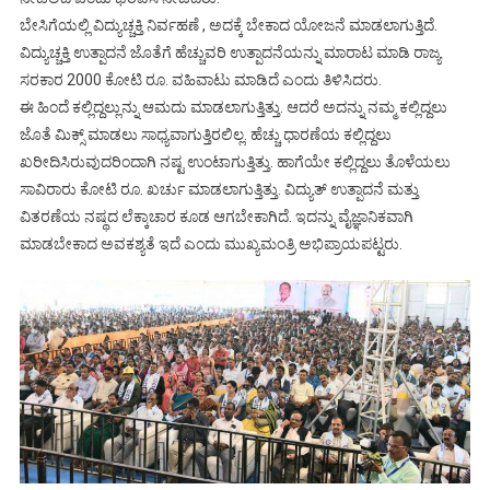
ಬೇಸಿಗೆಯಲ್ಲಿ ವಿದ್ಯುಚ್ಚಕ್ತಿ ನಿರ್ವಹಣೆ , ಅದಕ್ಕೆ ಬೇಕಾದ ಯೋಜನೆ ಮಾಡಲಾಗುತ್ತಿದೆ.
ವಿದ್ಯುಚ್ಚಕ್ತಿ ಉತ್ಪಾದನೆ ಜೊತೆಗೆ ಹೆಚ್ಚುವರಿ ಉತ್ಪಾದನೆಯನ್ನು ಮಾರಾಟ ಮಾಡಿ ರಾಜ್ಯ
ಸರಕಾರ 2000 ಕೋಟಿ ರೂ. ವಹಿವಾಟು ಮಾಡಿದೆ ಎಂದು ತಿಳಿಸಿದರು.
ಈ ಹಿಂದೆ ಕಲ್ಲಿದ್ದಲ್ಲುನ್ನು ಆಮದು ಮಾಡಲಾಗುತ್ತಿತ್ತು. ಆದರೆ ಅದನ್ನು ನಮ್ಮ ಕಲ್ಲಿದ್ದಲು
ಜೊತೆ ಮಿಕ್ಸ್‌ ಮಾಡಲು ಸಾಧ್ಯವಾಗುತ್ತಿರಲಿಲ್ಲ. ಹೆಚ್ಚು ಧಾರಣೆಯ ಕಲ್ಲಿದ್ದಲು
ಖರೀದಿಸಿರುವುದರಿಂದಾಗಿ ನಷ್ಟ ಉಂಟಾಗುತ್ತಿತ್ತು. ಹಾಗೆಯೇ ಕಲ್ಲಿದ್ದಲು ತೊಳೆಯಲು
ಸಾವಿರಾರು ಕೋಟಿ ರೂ. ಖರ್ಚು ಮಾಡಲಾಗುತ್ತಿತ್ತು. ವಿದ್ಯುತ್‌ ಉತ್ಪಾದನೆ ಮತ್ತು
ವಿತರಣೆಯ ನಷ್ಥದ ಲೆಕ್ಕಾಚಾರ ಕೂಡ ಆಗಬೇಕಾಗಿದೆ. ಇದನ್ನು ವೈಜ್ಞಾನಿಕವಾಗಿ
ಮಾಡಬೇಕಾದ ಅವಕಶ್ಯತೆ ಇದೆ ಎಂದು ಮುಖ್ಯಮಂತ್ರಿ ಅಭಿಪ್ರಾಯಪಟ್ಟರು.