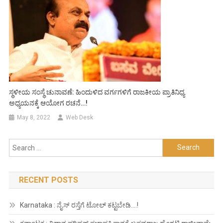
ಸ್ಥಳೀಯ ಸಂಸ್ಥೆ ಚುನಾವಣೆ: ಹಿಂದುಳಿದ ವರ್ಗಗಳಿಗೆ ರಾಜಕೀಯ ಪ್ರಾತಿನಿಧ್ಯ
ಅಧ್ಯಯನಕ್ಕೆ ಆಯೋಗ ರಚನೆ…!
May 8, 2022
Web Desk
Search
for:
RECENT POSTS
Karnataka : ನೈಸ್ ರಸ್ತೆಗೆ ಟೋಲ್ ಕಟ್ಟಬೇಡಿ….!