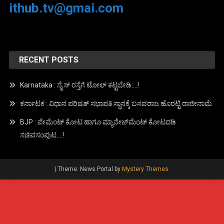
ithub.tv@gmai.com
RECENT POSTS
Karnataka : ನೈಸ್ ರಸ್ತೆಗೆ ಟೋಲ್ ಕಟ್ಟಬೇಡಿ….!
ಕರ್ನಾಟಕ : ವಿಧಾನ ಪರಿಷತ್ ಸಭಾಪತಿ ಸ್ಥಾನಕ್ಕೆ ಬಸವರಾಜ ಹೊರಟ್ಟಿ ರಾಜೀನಾಮೆ
BJP : ಪೇಮೆಂಟ್ ಕೋಟ ಹಾಗೂ ಮ್ಯಾನೇಜ್‍ಮೆಂಟ್ ಕೋಟದಡಿ
ಸಚಿವಸಂಪುಟ….!
|
Theme: News Portal by
Mystery Themes
.