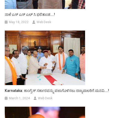
ನಾಳೆ ಎಸ್ ಎಸ್ ಎಲ್ ಸಿ ಫಲಿತಾಂಶ….!
May 18, 2022
Web Desk
Karnataka: ಕಾಂಗ್ರೆಸ್ ಸರ್ಕಾರವನ್ನು ವಜಾಗೊಳಿಸಲು ರಾಜ್ಯಪಾಲರಿಗೆ ಮನವಿ….!
March 1, 2024
Web Desk