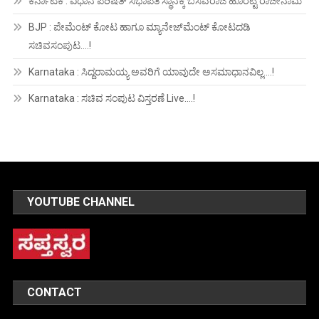
ಕರ್ನಾಟಕ : ವಿಧಾನ ಪರಿಷತ್ ಸಭಾಪತಿ ಸ್ಥಾನಕ್ಕೆ ಬಸವರಾಜ ಹೊರಟ್ಟಿ ರಾಜೀನಾಮೆ
BJP : ಪೇಮೆಂಟ್ ಕೋಟ ಹಾಗೂ ಮ್ಯಾನೇಜ್‍ಮೆಂಟ್ ಕೋಟದಡಿ
ಸಚಿವಸಂಪುಟ….!
Karnataka : ಸಿದ್ದರಾಮಯ್ಯ ಅವರಿಗೆ ಯಾವುದೇ ಅಸಮಾಧಾನವಿಲ್ಲ….!
Karnataka : ಸಚಿವ ಸಂಪುಟ ವಿಸ್ತರಣೆ Live….!
YOUTUBE CHANNEL
CONTACT