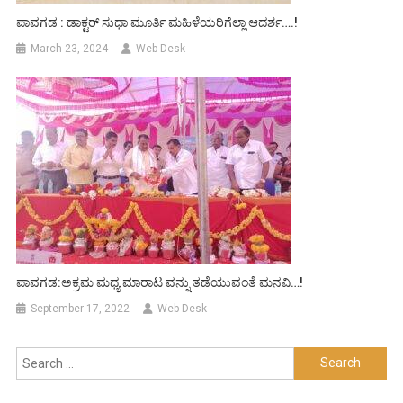
ಪಾವಗಡ : ಡಾಕ್ಟರ್ ಸುಧಾ ಮೂರ್ತಿ ಮಹಿಳೆಯರಿಗೆಲ್ಲಾ ಆದರ್ಶ….!
March 23, 2024
Web Desk
ಪಾವಗಡ:ಅಕ್ರಮ ಮಧ್ಯ ಮಾರಾಟ ವನ್ನು ತಡೆಯುವಂತೆ ಮನವಿ…!
September 17, 2022
Web Desk
Search
for: