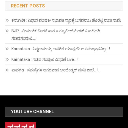
RECENT POSTS
ಕರ್ನಾಟಕ : ವಿಧಾನ ಪರಿಷತ್ ಸಭಾಪತಿ ಸ್ಥಾನಕ್ಕೆ ಬಸವರಾಜ ಹೊರಟ್ಟಿ ರಾಜೀನಾಮೆ
BJP : ಪೇಮೆಂಟ್ ಕೋಟ ಹಾಗೂ ಮ್ಯಾನೇಜ್‍ಮೆಂಟ್ ಕೋಟದಡಿ
ಸಚಿವಸಂಪುಟ….!
Karnataka : ಸಿದ್ದರಾಮಯ್ಯ ಅವರಿಗೆ ಯಾವುದೇ ಅಸಮಾಧಾನವಿಲ್ಲ….!
Karnataka : ಸಚಿವ ಸಂಪುಟ ವಿಸ್ತರಣೆ Live….!
ಪಾವಗಡ : ಸಮಸ್ಯೆಗಳ ಆಗರವಾದ ಅಂಬೇಡ್ಕರ್ ವಸತಿ ಶಾಲೆ….!.
YOUTUBE CHANNEL