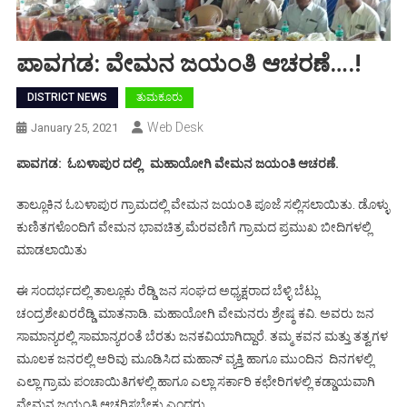
ಪಾವಗಡ: ವೇಮನ ಜಯಂತಿ ಆಚರಣೆ….!
DISTRICT NEWS
ತುಮಕೂರು
Web Desk
January 25, 2021
ಪಾವಗಡ: ಓಬಳಾಪುರ ದಲ್ಲಿ‌ ಮಹಾಯೋಗಿ ವೇಮನ ಜಯಂತಿ ಆಚರಣೆ.
ತಾಲ್ಲೂಕಿನ ಓಬಳಾಪುರ ಗ್ರಾಮದಲ್ಲಿ ವೇಮನ ಜಯಂತಿ ಪೂಜೆ ಸಲ್ಲಿಸಲಾಯಿತು. ಡೊಳ್ಳು
ಕುಣಿತಗಳೊಂದಿಗೆ ವೇಮನ ಭಾವಚಿತ್ರ ಮೆರವಣಿಗೆ ಗ್ರಾಮದ ಪ್ರಮುಖ ಬೀದಿಗಳಲ್ಲಿ
ಮಾಡಲಾಯಿತು
ಈ ಸಂದರ್ಭದಲ್ಲಿ ತಾಲ್ಲೂಕು ರೆಡ್ಡಿ ಜನ ಸಂಘದ ಅಧ್ಯಕ್ಷರಾದ ಬೆಳ್ಳಿ ಬೆಟ್ಲು
ಚಂದ್ರಶೇಖರರೆಡ್ಡಿ ಮಾತನಾಡಿ. ಮಹಾಯೋಗಿ ವೇಮನರು ಶ್ರೇಷ್ಠ ಕವಿ. ಅವರು ಜನ
ಸಾಮಾನ್ಯರಲ್ಲಿ ಸಾಮಾನ್ಯರಂತೆ ಬೆರತು ಜನಕವಿಯಾಗಿದ್ದಾರೆ. ತಮ್ಮ ಕವನ ಮತ್ತು ತತ್ವಗಳ
ಮೂಲಕ ಜನರಲ್ಲಿ ಅರಿವು ಮೂಡಿಸಿದ ಮಹಾನ್ ವ್ಯಕ್ತಿ ಹಾಗೂ ಮುಂದಿನ ದಿನಗಳಲ್ಲಿ
ಎಲ್ಲಾ ಗ್ರಾಮ ಪಂಚಾಯಿತಿಗಳಲ್ಲಿ ಹಾಗೂ ಎಲ್ಲಾ ಸರ್ಕಾರಿ ಕಛೇರಿಗಳಲ್ಲಿ ಕಡ್ಡಾಯವಾಗಿ
ವೇಮನ ಜಯಂತಿ ಆಚರಿಸಬೇಕು ಎಂದರು.