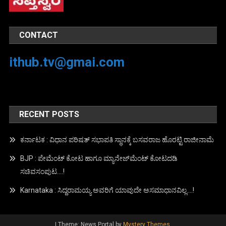
CONTACT
ithub.tv@gmai.com
RECENT POSTS
ಕರ್ನಾಟಕ : ವಿಧಾನ ಪರಿಷತ್ ಸಭಾಪತಿ ಸ್ಥಾನಕ್ಕೆ ಬಸವರಾಜ ಹೊರಟ್ಟಿ ರಾಜೀನಾಮೆ
BJP : ಪೇಮೆಂಟ್ ಕೋಟ ಹಾಗೂ ಮ್ಯಾನೇಜ್‍ಮೆಂಟ್ ಕೋಟದಡಿ
ಸಚಿವಸಂಪುಟ….!
Karnataka : ಸಿದ್ದರಾಮಯ್ಯ ಅವರಿಗೆ ಯಾವುದೇ ಅಸಮಾಧಾನವಿಲ್ಲ….!
|
Theme: News Portal by
Mystery Themes
.