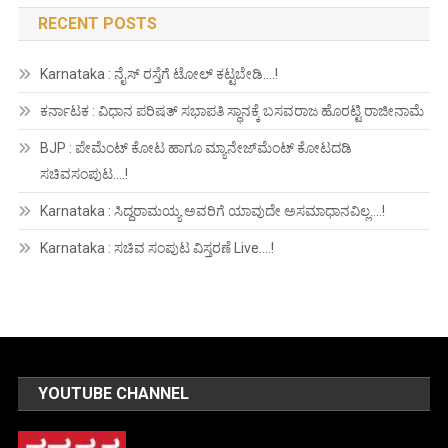
RECENT POSTS
Karnataka : ನೈಸ್ ರಸ್ತೆಗೆ ಟೋಲ್ ಕಟ್ಟಬೇಡಿ….!
ಕರ್ನಾಟಕ : ವಿಧಾನ ಪರಿಷತ್ ಸಭಾಪತಿ ಸ್ಥಾನಕ್ಕೆ ಬಸವರಾಜ ಹೊರಟ್ಟಿ ರಾಜೀನಾಮೆ
BJP : ಪೇಮೆಂಟ್ ಕೋಟ ಹಾಗೂ ಮ್ಯಾನೇಜ್‍ಮೆಂಟ್ ಕೋಟದಡಿ
ಸಚಿವಸಂಪುಟ….!
Karnataka : ಸಿದ್ದರಾಮಯ್ಯ ಅವರಿಗೆ ಯಾವುದೇ ಅಸಮಾಧಾನವಿಲ್ಲ….!
Karnataka : ಸಚಿವ ಸಂಪುಟ ವಿಸ್ತರಣೆ Live….!
YOUTUBE CHANNEL