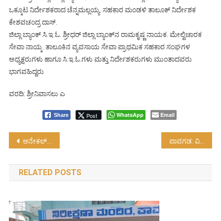
ಒಕ್ಕೂಟ ನಿರ್ದೇಶಕರಾದ ಚೆನ್ನಮಲ್ಲಯ್ಯ. ಸಹಕಾರ ಮಂಡಳಿ ತಾಲೂಕ್ ನಿರ್ದೇಶಕ
ಕೇಶವಚಂದ್ರ ದಾಸ್.
ಜಿಲ್ಲಾ ಬ್ಯಾಂಕ್ ಸಿ.ಇ.ಓ. ಶ್ರೀಧರ್ ಜಿಲ್ಲಾ ಬ್ಯಾಂಕ್‌ನ ರಾಮಕೃಷ್ಣ ನಾಯಕ. ಮೇಲ್ವಿಚಾರಕ
ಸೇವಾ ನಾಯ್ಕ. ತಾಲೂಕಿನ ವ್ಯವಸಾಯ ಸೇವಾ ಪ್ರಾಥಮಿಕ ಸಹಕಾರ ಸಂಘಗಳ
ಅಧ್ಯಕ್ಷರುಗಳು ಹಾಗೂ ಸಿ.ಇ.ಓ.ಗಳು ಮತ್ತು ನಿರ್ದೇಶಕರುಗಳು ಮುಂತಾದವರು
ಭಾಗವಹಿದ್ದರು
ವರದಿ: ಶ್ರೀನಿವಾಸಲು ಎ
WhatsApp
Email
Post
Share
Post
ಆನೇಕಲ್: ವಿಶ್ವ ಆಹಾರ ಸಂರಕ್ಷಣಾ ದಿನಾಚರಣೆ
ಪಾವಗಡ: ವಿಶ್ವ ಪರಿಸರ ದಿನಾಚರಣೆ…!
navigation
RELATED POSTS