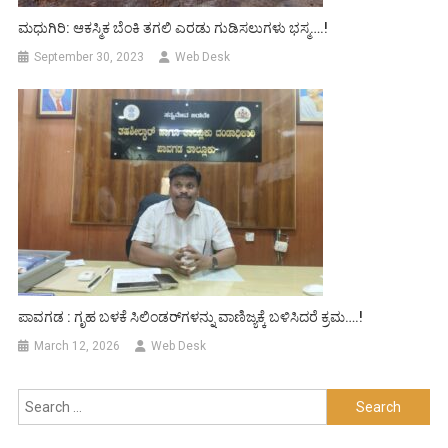
ಮಧುಗಿರಿ: ಆಕಸ್ಮಿಕ ಬೆಂಕಿ ತಗಲಿ ಎರಡು ಗುಡಿಸಲುಗಳು ಭಸ್ಮ….!
September 30, 2023
Web Desk
ಪಾವಗಡ : ಗೃಹ ಬಳಕೆ ಸಿಲಿಂಡರ್‌ಗಳನ್ನು ವಾಣಿಜ್ಯಕ್ಕೆ ಬಳಿಸಿದರೆ ಕ್ರಮ….!
March 12, 2026
Web Desk
Search
for: