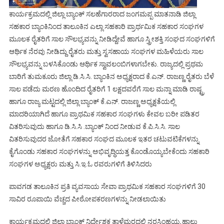
ಕಾರ್ಯಕ್ರಮದಲ್ಲಿ ಜಿಲ್ಲಾ ಬ್ಯಾಂಕ್ ಸಲಹೆಗಾರರಾದ ಜಂಗಮಪ್ಪ ಮಾತನಾಡಿ ಜಿಲ್ಲಾ
ಸಹಕಾರ ಬ್ಯಾಂಕಿನಿಂದ ತಾಲೂಕಿನ ಎಲ್ಲಾ ಸಹಕಾರಿ ಪ್ರಾರ್ಥಮಿಕ ಸಹಕಾರ ಸಂಘಗಳ
ಮೂಲಕ ರೈತರಿಗೆ ಸಾಲ ಸೌಲಭ್ಯವನ್ನು ನೀಡಿದ್ದೇವೆ ಹಾಗೂ ಸ್ತ್ರೀಶಕ್ತಿ ಸಂಘದ ಸಂಘಗಳಿಗೆ
ಆರ್ಥಿಕ ನೆರವು ನೀಡಿದ್ದು ರೈತರು ಮತ್ತು ಸ್ವಸಹಾಯ ಸಂಘಗಳ ಮಹಿಳೆಯರು ಸಾಲ
ಸೌಲಭ್ಯವನ್ನು ಬಳಸಿಕೊಂಡು ಆರ್ಥಿಕ ಸ್ವಾವಲಂಬಿಗಳಾಗಬೇಕು. ರಾಜ್ಯದಲ್ಲಿ ಪ್ರಥಮ
ಬಾರಿಗೆ ತುಮಕೂರು ಜಿಲ್ಲಾ ಡಿ.ಸಿ.ಸಿ. ಬ್ಯಾಂಕಿನ ಅಧ್ಯಕ್ಷರಾದ ಕೆ.ಎನ್. ರಾಜಣ್ಣ ರೈತರು ಬೆಳೆ
ಸಾಲ ಪಡೆದು ಮರಣ ಹೊಂದಿದ ರೈತರಿಗೆ 1 ಲಕ್ಷದವರೆಗೆ ಸಾಲ ಮನ್ನಾ ಮಾಡಿ ರಾಷ್ಟ್ರ
ಹಾಗೂ ರಾಜ್ಯ ಮಟ್ಟದಲ್ಲಿ ಜಿಲ್ಲಾ ಬ್ಯಾಂಕ್ ಕೆ.ಎನ್. ರಾಜಣ್ಣ ಅಧ್ಯಕ್ಷತೆಯಲ್ಲಿ
ಮಾದರಿಯಾಗಿದೆ ಹಾಗೂ ಪ್ರಾಥಮಿಕ ಸಹಕಾರ ಸಂಘಗಳು ಕೇವಲ ಬರೀ ಪಡಿತರ
ವಿತರಿಸುವುದು ಹಾಗೂ ಡಿ.ಸಿ.ಸಿ .ಬ್ಯಾಂಕ್ ನಿಂದ ನೀಡುವ ಕೆ.ಪಿ.ಸಿ.ಸಿ. ಸಾಲ
ವಿತರಿಸುವುದರ ಜೋತೆಗೆ ಸಹಕಾರ ಸಂಘದ ಮೂಲಕ ಇತರ ಚಟುವಟಿಕೆಗಳನ್ನು
ಕೈಗೊಂಡು ಸಹಕಾರ ಸಂಘಗಳನ್ನು ಅಭಿವೃದ್ಧಿಯತ್ತ ಕೊಂಡೊಯ್ಯಬೇಕೆಂದು ಸಹಕಾರಿ
ಸಂಘಗಳ ಅಧ್ಯಕ್ಷರು ಮತ್ತು ಸಿ.ಇ.ಓ ರವರುಗಳಿಗೆ ತಿಳಿಸಿದರು
ಪಾವಗಡ ತಾಲೂಕಿನ ಪ್ರತಿ ವ್ಯವಸಾಯ ಸೇವಾ ಪ್ರಾಥಮಿಕ ಸಹಕಾರ ಸಂಘಗಳಿಗೆ 30
ಸಾವಿರ ರೂಪಾಯಿ ವೆಚ್ಚದ ಪೀಠೋಪಕರಣಗಳನ್ನು ನೀಡಲಾಯಿತು
ಕಾರ್ಯಕ್ರಮದಲ್ಲಿ ಜಿಲ್ಲಾ ಬ್ಯಾಂಕ್ ನಿರ್ದೇಶಕ ತಾಳೆಮರದಲ್ಲಿ ನರಸಿಂಹಯ್ಯ ಹಾಲು