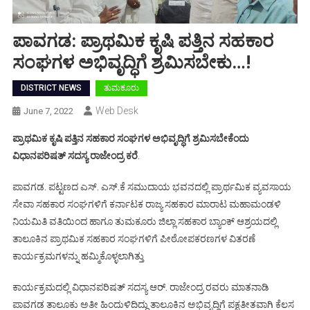
ಪಾವಗಡ: ಪ್ರಾಥಮಿಕ ಕೃಷಿ ಪತ್ತಿನ ಸಹಕಾರ
ಸಂಘಗಳ ಅಭಿವೃದ್ಧಿಗೆ ಶ್ರಮಿಸಬೇಕು…!
DISTRICT NEWS
ತುಮಕೂರು
Web Desk
June 7, 2022
ಪ್ರಾಥಮಿಕ ಕೃಷಿ ಪತ್ತಿನ ಸಹಕಾರ ಸಂಘಗಳ ಅಭಿವೃದ್ಧಿಗೆ ಶ್ರಮಿಸಬೇಕೆಂದು
ವಿಧಾನಪರಿಷತ್ ಸದಸ್ಯ ರಾಜೇಂದ್ರ ಕರೆ
.
ಪಾವಗಡ. ಪಟ್ಟಣದ ಎಸ್. ಎಸ್.ಕೆ ಸಮುದಾಯ ಭವನದಲ್ಲಿ ಪ್ರಾರ್ಥಮಿಕ ವ್ಯವಸಾಯ
ಸೇವಾ ಸಹಕಾರ ಸಂಘಗಳಿಗೆ ಕರ್ನಾಟಕ ರಾಜ್ಯ ಸಹಕಾರ ಮಾರಾಟ ಮಹಾಮಂಡಳಿ
ನಿಯಮಿತಿ ವತಿಯಿಂದ ಹಾಗೂ ತುಮಕೂರು ಜಿಲ್ಲಾ ಸಹಕಾರ ಬ್ಯಾಂಕ್ ಆಶ್ರಯದಲ್ಲಿ
ತಾಲೂಕಿನ ಪ್ರಾಥಮಿಕ ಸಹಕಾರ ಸಂಘಗಳಿಗೆ ಪೀಠೋಪಕರಣಗಳ ವಿತರಣೆ
ಕಾರ್ಯಕ್ರಮಗಳನ್ನು ಹಮ್ಮಿಕೊಳ್ಳಲಾಗಿತ್ತು
ಕಾರ್ಯಕ್ರಮದಲ್ಲಿ ವಿಧಾನಪರಿಷತ್ ಸದಸ್ಯ ಆರ್. ರಾಜೇಂದ್ರ ರವರು ಮಾತನಾಡಿ
ಪಾವಗಡ ತಾಲೂಕು ಅತೀ ಹಿಂದುಳಿದಿದ್ದು ತಾಲೂಕಿನ ಅಭಿವೃದ್ಧಿಗೆ ಪಕ್ಷತೀತವಾಗಿ ಕೆಲಸ