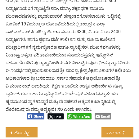
ಬಿ.ಎ./ಬಿ.ಕಾಂ./ಬಿ.ಕಾಂ. ಸಿ.ಎಸ್. ಪರೀಕ್ಷೆಗೆ ಭಾಗವಹಿಸುವ ಸುಮಾರು 300
ವಿದ್ಯಾರ್ಥಿನಿಯರಿಗೆ ಸ್ಯಾನಿಟೈಸೇಷನ್, ಮಾಸ್ಕ್, ಶಕ್ತಿವರ್ಧಕ ಪಾನೀಯ
ಮುಂತಾದವುಗಳನ್ನು ಪ್ರಾಂಶುಪಾಲರಿಗೆ ಹಸ್ತಾಂತರಗೊಳಿಸಲಾಯಿತು. ಒಟ್ಟಿನಲ್ಲಿ
ಕೋವಿಡ್ 19 ನಿಯಂತ್ರಣ ಯೋಜನೆಯಡಿಯಲ್ಲಿ ತಾಲ್ಲೂಕಿನ ಎಲ್ಲಾ
ಎಸ್.ಎಸ್.ಎಲ್.ಸಿ. ಪರೀಕ್ಷಾರ್ಥಿಗಳು ಸುಮಾರು 3300, ಪಿ.ಯು.ಸಿ.ಯ 2400
ವಿದ್ಯಾರ್ಥಿಗಳು ಹಾಗೂ ಪ್ರಥಮ ದರ್ಜೆ ಕಾಲೇಜಿನ ಮತ್ತು ಮಹಿಳಾ ಕಾಲೇಜಿನ
ಪರೀಕ್ಷಾರ್ಥಿಗಳಿಗೆ ನೈರ್ಮಲ್ಯೀಕರಣ ಹಾಗೂ ಸ್ಯಾನಿಟೈಸರ್, ಮುಖಗವಸುಗಳನ್ನು
ನೀಡುತ್ತಾ ಅತ್ಯಂತ ಪರಿಣಾಮಕಾರಿಯಾದ ಸಹಾಯಹಸ್ತವನ್ನು ಇನ್ಫೋಸಿಸ್
ಸಹಕಾರದೊಂದಿಗೆ ಪೂಜ್ಯ ಸ್ವಾಮೀಜಿಯವರು ನೀಡುತ್ತಿರುವುದು ನಿಜಕ್ಕೂ ಶ್ಲಾಘನೀಯ.
ಈ ಸಂದರ್ಭದಲ್ಲಿ ಪ್ರಾಂಶುಪಾಲರಾದ ಶ್ರೀ ಮಾರಪ್ಪ, ಕ್ಷೇತ್ರ ಶಿಕ್ಷಣಾಧಿಕಾರಿಗಳ ಕಛೇರಿಯ
ಅಧಿಕಾರಿಗಳಾದ ಶ್ರೀ ಬಸವರಾಜು, ಸರ್ಕಾರಿ ಸಹಾಯಕ ಅಭಿಯೋಜಕರಾದ ಶ್ರೀ
ವಿ.ಮಂಜುನಾಥ್ ಹಾಜರಿದ್ದರು. ಶಿಕ್ಷಣ ಇಲಾಖೆಯ ಉನ್ನತ ಅಧಿಕಾರಿಗಳು ಪೂಜ್ಯ
ಸ್ವಾಮೀಜಿಯವರ ಹಾಗೂ ಇನ್ಫೋಸಿಸ್ ಫೌಂಡೇಷನ್ ಸಹಕಾರವನ್ನು ತುಂಬು
ಹೃದಯದಿಂದ ಸ್ವಾಗತಿಸಿದ್ದಾರೆ ಮತ್ತು ಈ ಸಹಕಾರ ಅತ್ಯಂತ ಕಠಿಣ ಸ್ಥಿತಿಯಲ್ಲಿ
ದೊರೆತಿರುವುದು ನಮ್ಮ ಅದೃಷ್ಟವೇ ಸರಿ ಎಂದು ತಿಳಿಸಿದರು.
WhatsApp
Email
Post
Share
Post
ಹೊಸ ಶಿಕ್ಷಣ ನೀತಿ: 21 ನೇ ಶತಮಾನದ ಭಾರತದ ಸಾಮಾಜಿಕ, ಆರ್ಥಿಕ ಸ್ವರೂಪಕ್ಕೆ ಹೊಸ ದಿಕ್ಕು….!
ಪಾವಗಡ: ನಿರಂತರ ಬಡವರ ಸೇವೆಯಲ್ಲಿ ಸ್ವಾಮಿ ವಿವೇಕಾನಂದ ಸಂಸ್ಥೆ…!