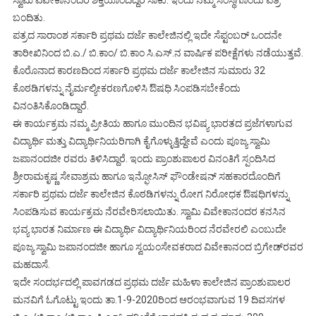
ಸ್ವಾಮಿ ವಿವೇಕಾನಂದರ ಶಕ್ತಿಯೊಂದಿದ್ದರೆ ಸಾಕು. ಇಂದು ನಮ್ಮ ಸಂಸ್ಥೆಗೊಂದು ಪತ್ರ
ಬಂದಿತು.
ಪತ್ರದ ಸಾರಾಂಶ ಸರ್ಕಾರಿ ಪ್ರಥಮ ದರ್ಜೆ ಕಾಲೇಜಿನಲ್ಲಿ ಇದೇ ಸೆಪ್ಟಂಬರ್ ಒಂದನೇ
ತಾರೀಖಿನಿಂದ ಬಿ.ಎ./ ಬಿ.ಕಾಂ/ ಬಿ.ಕಾಂ ಸಿ.ಎಸ್.ನ ವಾರ್ಷಿಕ ಪರೀಕ್ಷೆಗಳು ನಡೆಯುತ್ತವೆ.
ಕೊರೊನಾದ ಕಾರಣದಿಂದ ಸರ್ಕಾರಿ ಪ್ರಥಮ ದರ್ಜೆ ಕಾಲೇಜಿನ ಸುಮಾರು 32
ಕೊಠಡಿಗಳನ್ನು ನೈರ್ಮಲ್ಯೀಕರಣಗೊಳಿಸಿ ಔಷಧಿ ಸಿಂಪಡಿಸಬೇಕೆಂದು
ವಿನಂತಿಸಿಕೊಂಡಿದ್ದಾರೆ.
ಈ ಕಾರ್ಯಕ್ರಮ ನಮ್ಮ ಪ್ರೀತಿಯ ಹಾಗೂ ಮುಂದಿನ ಭವಿಷ್ಯ ಭಾರತದ ಪ್ರಜೆಗಳಾಗುವ
ವಿದ್ಯಾರ್ಥಿ ಮತ್ತು ವಿದ್ಯಾರ್ಥಿನಿಯರಿಗಾಗಿ ಕೈಗೊಳ್ಳುತ್ತಿದ್ದೇವೆ ಎಂದು ಪೂಜ್ಯ ಸ್ವಾಮಿ
ಜಪಾನಂದಜೀ ರವರು ತಿಳಿಸಿದ್ದಾರೆ. ಇಂದು ಪ್ರಾಂಶುಪಾಲರ ವಿನಂತಿಗೆ ಸ್ಪಂದಿಸಿದ
ಶ್ರೀರಾಮಕೃಷ್ಣ ಸೇವಾಶ್ರಮ ಹಾಗೂ ಇನ್ಫೋಸಿಸ್ ಫೌಂಡೇಷನ್ ಸಹಕಾರದೊಂದಿಗೆ
ಸರ್ಕಾರಿ ಪ್ರಥಮ ದರ್ಜೆ ಕಾಲೇಜಿನ ಕೊಠಡಿಗಳನ್ನು ರೋಗ ನಿರೋಧಕ ಔಷಧಿಗಳನ್ನು
ಸಿಂಪಡಿಸುವ ಕಾರ್ಯಕ್ರಮ ನೆರವೇರಿಸಲಾಯಿತು. ಸ್ವಾಮಿ ವಿವೇಕಾನಂದರ ಕನಸಿನ
ಭವ್ಯ ಭಾರತ ನಿರ್ಮಾಣ ಈ ವಿದ್ಯಾರ್ಥಿ ವಿದ್ಯಾರ್ಥಿನಿಯರಿಂದ ನೆರವೇರಲಿ ಎಂಬುದೇ
ಪೂಜ್ಯ ಸ್ವಾಮಿ ಜಪಾನಂದಜೀ ಹಾಗೂ ಸ್ವಯಂಸೇವಕರಾದ ವಿವೇಕಾನಂದ ಬ್ರಿಗೇಡ್‍ರವರ
ಮಹದಾಸೆ.
ಇದೇ ಸಂದರ್ಭದಲ್ಲಿ ಪಾವಗಡದ ಪ್ರಥಮ ದರ್ಜೆ ಮಹಿಳಾ ಕಾಲೇಜಿನ ಪ್ರಾಂಶುಪಾಲರ
ಮನವಿಗೆ ಓಗೊಟ್ಟು ಇಂದು ತಾ.1-9-2020ರಿಂದ ಆರಂಭವಾಗುವ 19 ದಿವಸಗಳ