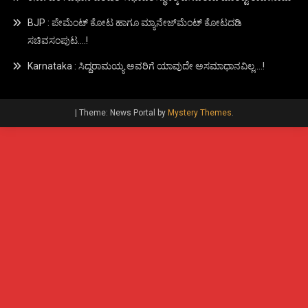
BJP : ಪೇಮೆಂಟ್ ಕೋಟ ಹಾಗೂ ಮ್ಯಾನೇಜ್‍ಮೆಂಟ್ ಕೋಟದಡಿ
ಸಚಿವಸಂಪುಟ….!
Karnataka : ಸಿದ್ದರಾಮಯ್ಯ ಅವರಿಗೆ ಯಾವುದೇ ಅಸಮಾಧಾನವಿಲ್ಲ….!
|
Theme: News Portal by
Mystery Themes
.