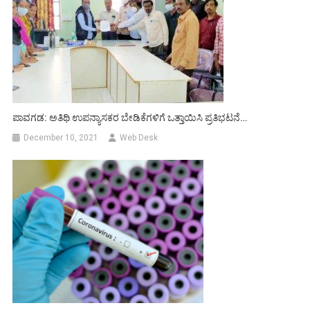
ಪಾವಗಡ: ಅತಿಥಿ ಉಪನ್ಯಾಸಕರ ಬೇಡಿಕೆಗಳಿಗೆ ಒತ್ತಾಯಿಸಿ ಪ್ರತಿಭಟನೆ…
December 10, 2021
Web Desk