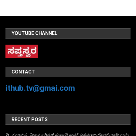
YOUTUBE CHANNEL
CONTACT
ithub.tv@gmai.com
RECENT POSTS
ಕರ್ನಾಟಕ : ವಿಧಾನ ಪರಿಷತ್ ಸಭಾಪತಿ ಸ್ಥಾನಕ್ಕೆ ಬಸವರಾಜ ಹೊರಟ್ಟಿ ರಾಜೀನಾಮೆ