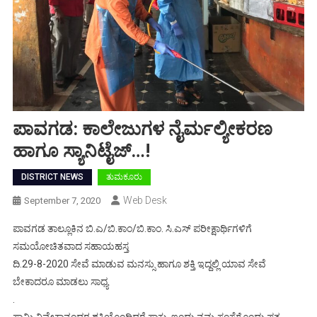
ಪಾವಗಡ: ಕಾಲೇಜುಗಳ ನೈರ್ಮಲ್ಯೀಕರಣ
ಹಾಗೂ ಸ್ಯಾನಿಟೈಜ್…!
DISTRICT NEWS
ತುಮಕೂರು
Web Desk
September 7, 2020
ಪಾವಗಡ ತಾಲ್ಲೂಕಿನ ಬಿ.ಎ/ಬಿ.ಕಾಂ/ಬಿ.ಕಾಂ. ಸಿ.ಎಸ್ ಪರೀಕ್ಷಾರ್ಥಿಗಳಿಗೆ
ಸಮಯೋಚಿತವಾದ ಸಹಾಯಹಸ್ತ
ದಿ.29-8-2020 ಸೇವೆ ಮಾಡುವ ಮನಸ್ಸು ಹಾಗೂ ಶಕ್ತಿ ಇದ್ದಲ್ಲಿ ಯಾವ ಸೇವೆ
ಬೇಕಾದರೂ ಮಾಡಲು ಸಾಧ್ಯ
.