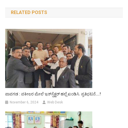
navigation
RELATED POSTS
ಪಾವಗಡ : ವಕೀಲರ ಮೇಲೆ ಇನ್‌ಸ್ಪೆಕ್ಟರ್ ಹಲ್ಲೆ ಖಂಡಿಸಿ. ಪ್ರತಿಭಟನೆ….!
November 6, 2024
Web Desk