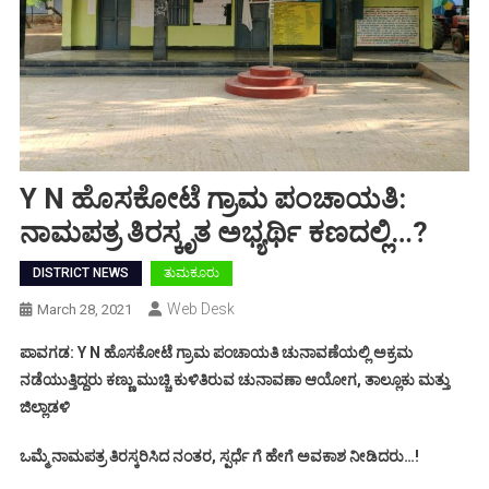
Y N ಹೊಸಕೋಟೆ ಗ್ರಾಮ ಪಂಚಾಯತಿ:
ನಾಮಪತ್ರ ತಿರಸ್ಕೃತ ಅಭ್ಯರ್ಥಿ ಕಣದಲ್ಲಿ…?
DISTRICT NEWS
ತುಮಕೂರು
Web Desk
March 28, 2021
ಪಾವಗಡ: Y N ಹೊಸಕೋಟೆ ಗ್ರಾಮ ಪಂಚಾಯತಿ ಚುನಾವಣೆಯಲ್ಲಿ ಅಕ್ರಮ
ನಡೆಯುತ್ತಿದ್ದರು ಕಣ್ಣು ಮುಚ್ಚಿ ಕುಳಿತಿರುವ ಚುನಾವಣಾ ಆಯೋಗ, ತಾಲ್ಲೂಕು ಮತ್ತು
ಜಿಲ್ಲಾಡಳಿ
ಒಮ್ಮೆ ನಾಮಪತ್ರ ತಿರಸ್ಕರಿಸಿದ ನಂತರ, ಸ್ಪರ್ಧೆ ಗೆ ಹೇಗೆ ಅವಕಾಶ ನೀಡಿದರು…!