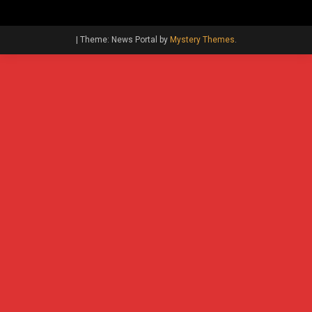
|
Theme: News Portal by
Mystery Themes
.