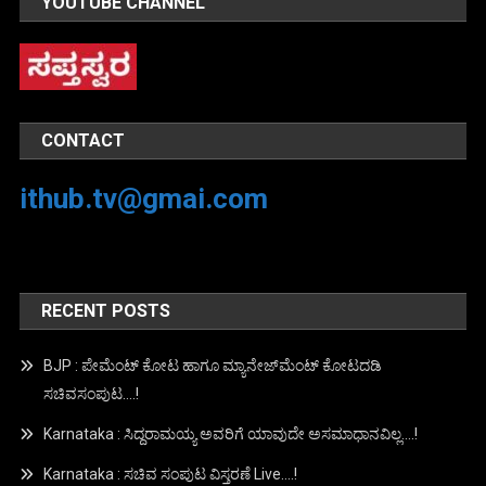
YOUTUBE CHANNEL
CONTACT
ithub.tv@gmai.com
RECENT POSTS
BJP : ಪೇಮೆಂಟ್ ಕೋಟ ಹಾಗೂ ಮ್ಯಾನೇಜ್‍ಮೆಂಟ್ ಕೋಟದಡಿ
ಸಚಿವಸಂಪುಟ….!
Karnataka : ಸಿದ್ದರಾಮಯ್ಯ ಅವರಿಗೆ ಯಾವುದೇ ಅಸಮಾಧಾನವಿಲ್ಲ….!
Karnataka : ಸಚಿವ ಸಂಪುಟ ವಿಸ್ತರಣೆ Live….!