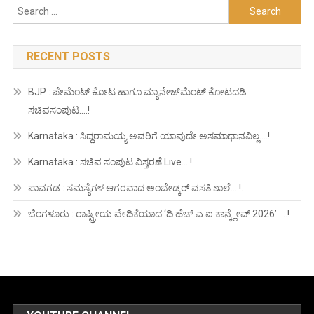
Search
for:
RECENT POSTS
BJP : ಪೇಮೆಂಟ್ ಕೋಟ ಹಾಗೂ ಮ್ಯಾನೇಜ್‍ಮೆಂಟ್ ಕೋಟದಡಿ
ಸಚಿವಸಂಪುಟ….!
Karnataka : ಸಿದ್ದರಾಮಯ್ಯ ಅವರಿಗೆ ಯಾವುದೇ ಅಸಮಾಧಾನವಿಲ್ಲ….!
Karnataka : ಸಚಿವ ಸಂಪುಟ ವಿಸ್ತರಣೆ Live….!
ಪಾವಗಡ : ಸಮಸ್ಯೆಗಳ ಆಗರವಾದ ಅಂಬೇಡ್ಕರ್ ವಸತಿ ಶಾಲೆ….!.
ಬೆಂಗಳೂರು : ರಾಷ್ಟ್ರೀಯ ವೇದಿಕೆಯಾದ ‘ದಿ ಹೆಚ್.ಎ.ಐ ಕಾನ್ಕ್ಲೇವ್ 2026’ ….!