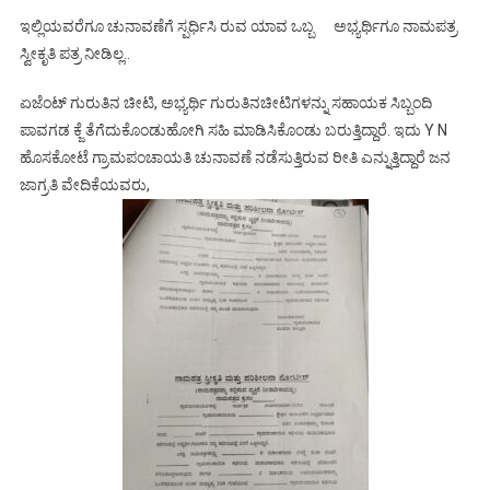
ಇಲ್ಲಿಯವರೆಗೂ ಚುನಾವಣೆಗೆ ಸ್ಪರ್ಧಿಸಿ ರುವ ಯಾವ ಒಬ್ಬ ಅಭ್ಯರ್ಥಿಗೂ ನಾಮಪತ್ರ
ಸ್ವೀಕೃತಿ ಪತ್ರ ನೀಡಿಲ್ಲ..
ಏಜೆಂಟ್ ಗುರುತಿನ ಚೀಟಿ, ಅಭ್ಯರ್ಥಿ ಗುರುತಿನಚೀಟಿಗಳನ್ನು ಸಹಾಯಕ ಸಿಬ್ಬಂದಿ
ಪಾವಗಡ ಕ್ಜೆ ತೆಗೆದುಕೊಂಡುಹೋಗಿ ಸಹಿ ಮಾಡಿಸಿಕೊಂಡು ಬರುತ್ತಿದ್ದಾರೆ. ಇದು Y N
ಹೊಸಕೋಟೆ ಗ್ರಾಮಪಂಚಾಯತಿ ಚುನಾವಣೆ ನಡೆಸುತ್ತಿರುವ ರೀತಿ ಎನ್ನುತ್ತಿದ್ದಾರೆ ಜನ
ಜಾಗ್ರತಿ ವೇದಿಕೆಯವರು,