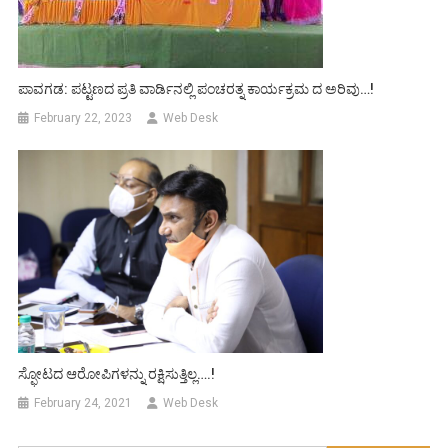
ಪಾವಗಡ: ಪಟ್ಟಣದ ಪ್ರತಿ ವಾರ್ಡಿನಲ್ಲಿ ಪಂಚರತ್ನ ಕಾರ್ಯಕ್ರಮ ದ ಅರಿವು…!
February 22, 2023
Web Desk
ಸ್ಫೋಟದ ಆರೋಪಿಗಳನ್ನು ರಕ್ಷಿಸುತ್ತಿಲ್ಲ….!
February 24, 2021
Web Desk