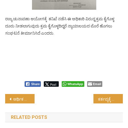
ರಾಜ್ಯ ಚುನಾವಣಾ ಆಯೋಗಕ್ಕೆ ತನಿಖೆ ನಡೆಸಿ ಈ ಅಧಿಕಾರಿ ವಿರುದ್ದ ಕ್ರಮ ಕೈಗೊಳ್ಳ
ದೂರು ನೀಡಲಾಗುವುದು ಕ್ರಮ ಕೈಗೊಳ್ಳದಿದ್ದರೆ ನ್ಯಾಯಾಲಯದ ಮೊರೆ ಹೊಗಲು
ಸಂಘಟನೆ ತೀರ್ಮಾನಿಸಿದೆ ಎಂದರು.
WhatsApp
Email
Post
Share
Post
ಆರ್ಥಿಕ ಮುನ್ನಡೆ ಸಾಧಿಸಲು ಈ ಬಜೆಟ್ ಪೂರಕ….!
ಕರ್ತವ್ಯಕ್ಕೆ ಹಾಜರಾಗುವ ಸಾರಿಗೆ ಸಿಬ್ಬಂದಿಗೆ ಸೂಕ್ತ ಭದ್ರತೆ…!
navigation
RELATED POSTS