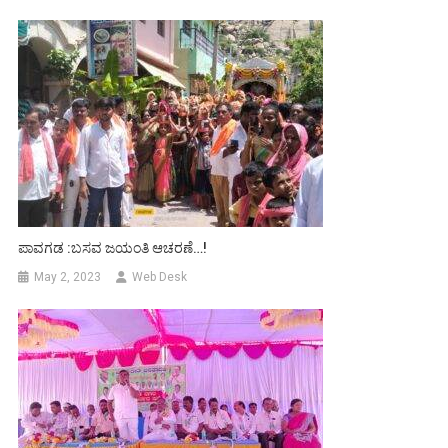
ಪಾವಗಡ :ಬಸವ ಜಯಂತಿ ಆಚರಣೆ…!
May 2, 2023
Web Desk