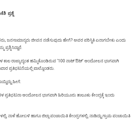
ಿ ಪ್ರಶ್ನೆ
ವರು, ಜನಸಾಮಾನ್ಯರು ಜೀವನ ನಡೆಸುವುದು ಹೇಗೆ? ಅವರ ಪರಿಸ್ಥಿತಿ ಏನಾಗಬೇಕು ಎಂದು
್ರಶ್ನಿಸಿದ್ದಾರೆ.
ಿನಗಳ ಕಾಲ ರಾಜ್ಯಾದ್ಯಂತ ಹಮ್ಮಿಕೊಂಡಿರುವ ‘100 ನಾಟ್ ಔಟ್’ ಆಂದೋಲನ ಭಾಗವಾಗಿ
ವಾರ ಪ್ರತಿಭಟನೆಯಲ್ಲಿ ಪಾಲ್ಗೊಂಡರು.
ದಿದ್ದು ಹೀಗೆ:
ಿನಗಳ ಪ್ರತಿಭಟನಾ ಆಂದೋಲನ ಭಾಗವಾಗಿ ಹಿರಿಯೂರು ತಾಲೂಕು ಕೇಂದ್ರಕ್ಕೆ ಇಂದು
್ರಗಳಲ್ಲಿ, ನಾಳೆ ಹೋಬಳಿ ಹಾಗೂ ಜಿಲ್ಲಾ ಪಂಚಾಯಿತಿ ಕೇಂದ್ರಗಳಲ್ಲಿ, ನಾಡಿದ್ದು ಗ್ರಾಮ ಪಂಚಾಯಿತಿ