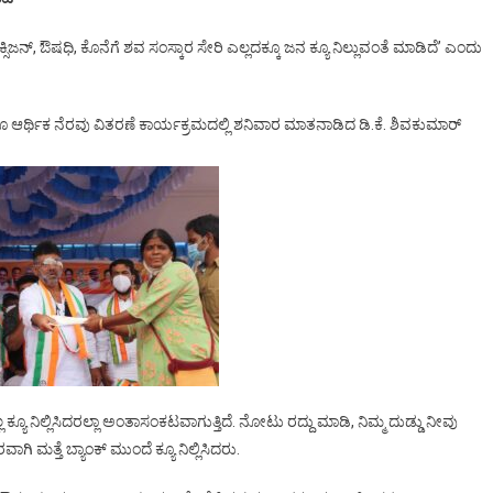
 ಆಕ್ಸಿಜನ್, ಔಷಧಿ, ಕೊನೆಗೆ ಶವ ಸಂಸ್ಕಾರ ಸೇರಿ ಎಲ್ಲದಕ್ಕೂ ಜನ ಕ್ಯೂ ನಿಲ್ಲುವಂತೆ ಮಾಡಿದೆ’ ಎಂದು
ಗೂ ಆರ್ಥಿಕ ನೆರವು ವಿತರಣೆ ಕಾರ್ಯಕ್ರಮದಲ್ಲಿ ಶನಿವಾರ ಮಾತನಾಡಿದ ಡಿ.ಕೆ. ಶಿವಕುಮಾರ್
ಲ ಕ್ಯೂ ನಿಲ್ಲಿಸಿದರಲ್ಲಾ ಅಂತಾಸಂಕಟವಾಗುತ್ತಿದೆ. ನೋಟು ರದ್ದು ಮಾಡಿ, ನಿಮ್ಮ ದುಡ್ಡು ನೀವು
ಿ ಮತ್ತೆ ಬ್ಯಾಂಕ್ ಮುಂದೆ ಕ್ಯೂ ನಿಲ್ಲಿಸಿದರು.