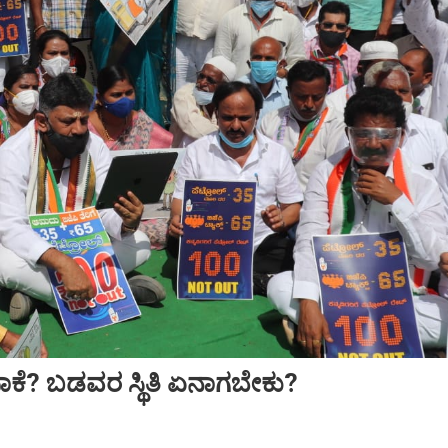
ಾಕೆ? ಬಡವರ ಸ್ಥಿತಿ ಏನಾಗಬೇಕು?