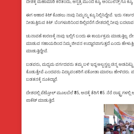
ದೇಶಕ್ಕೆ ಮಹಾಮಾರಿ ಕರೆತಂದು, ಆಸ್ಪತ್ರೆ ಮುಂದೆ ಕ್ಯೂ, ಆಂಬುಲೆನ್ಸ್ ಗೂ ಕ್ಯೂ, ಔ
ಈಗ ಆಹಾರ ಕಿಟ್ ಕೊಡಲು ನಾವು ನಿಮ್ಮನ್ನು ಕ್ಯೂ ನಿಲ್ಲಿಸಿದ್ದೇವೆ. ಇದು ಸರ್
ನೀಡುತ್ತಿರುವ ಕಿಟ್. ಬೆಂಗಳೂರಿನಿಂದ ದಿಲ್ಲಿವರೆಗೆ ದೇಶದಲ್ಲಿ ನೀವು ಬದಲಾ
ಚುನಾವಣೆ ಕಾರಣಕ್ಕೆ ನಾವು ಇಲ್ಲಿಗೆ ಬಂದು ಈ ಕಾರ್ಯಕ್ರಮ ಮಾಡುತ್ತಿಲ್ಲ. ದ
ಮಾಡುವ ಸಹಾಯದಿಂದ ನಿಮ್ಮ ಜೀವನ ಉದ್ದಾರವಾಗುತ್ತದೆ ಎಂದು ಹೇಳುತ್ತಿಲ್ಲ.
ಮಾಡುತ್ತಿದ್ದೇವೆ.
ಬಡವರು, ಮಧ್ಯಮ ವರ್ಗದವರು ತಮ್ಮ ಬಳಿ ಇದ್ದ ಅಲ್ಪಸ್ವಲ್ಪ ಚಿನ್ನ ಅಡವ
ಕೊಡುತ್ತೇವೆ ಎಂದವರು ವಿದ್ಯಾವಂತರಿಗೆ ಪಕೋಡಾ ಮಾರಲು ಹೇಳಿದರು. ಪಕೋಡಾ
ಬಡತನಕ್ಕೆ ನೂಕಿದ್ದಾರೆ.
ದೇಶದಲ್ಲಿ ಪೆಟ್ರೋಲ್ ಮೂಲಬೆಲೆ ₹35, ಅದಕ್ಕೆ ತೆರಿಗೆ ₹65. ನೆರೆ ರಾಷ್ಟ್ರಗಳಲ್ಲ
ಪಾಕೆಟ್ ಮಾಡುತ್ತಿದೆ.