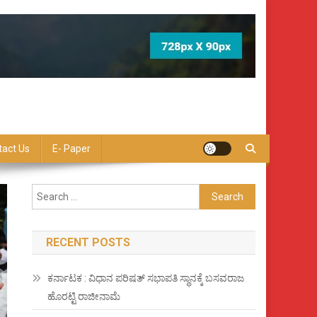
tact Us
E- Paper
Search
for:
RECENT POSTS
ಕರ್ನಾಟಕ : ವಿಧಾನ ಪರಿಷತ್ ಸಭಾಪತಿ ಸ್ಥಾನಕ್ಕೆ ಬಸವರಾಜ
ಹೊರಟ್ಟಿ ರಾಜೀನಾಮೆ