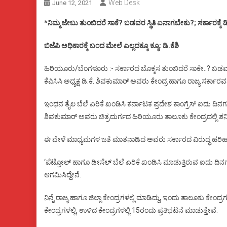
Web Desk
June 12, 2021
*ನಿಮ್ಮ ಜೇಬು ತುಂಬಿದರೆ ಸಾಕೆ? ಬಡವರ ಸ್ಥಿತಿ ಏನಾಗಬೇಕು?; ಸರ್ಕಾರಕ್ಕೆ ಡಿಕೆಶ
ಬಿಜೆಪಿ ಅಧಿಕಾರಕ್ಕೆ ಬಂದ ಮೇಲೆ ಎಲ್ಲದಕ್ಕೂ ಕ್ಯೂ: ಡಿ.ಕೆಶಿ
ಹಿರಿಯೂರು/ಬೆಂಗಳೂರು :- ಸರ್ಕಾರದ ಬೊಕ್ಕಸ ತುಂಬಿದರೆ ಸಾಕೇ..? ಬಡ
ಕೆಪಿಸಿಸಿ ಅಧ್ಯಕ್ಷ ಡಿ.ಕೆ. ಶಿವಕುಮಾರ್ ಅವರು ಕೇಂದ್ರ ಹಾಗೂ ರಾಜ್ಯ ಸರ್ಕಾರವನ್ನು ಪ
ಇಂಧನ ತೈಲ ಬೆಲೆ ಏರಿಕೆ ಖಂಡಿಸಿ ಕರ್ನಾಟಕ ಪ್ರದೇಶ ಕಾಂಗ್ರೆಸ್ ಐದು ದ
ಶಿವಕುಮಾರ್ ಅವರು ಚಿತ್ರದುರ್ಗದ ಹಿರಿಯೂರು ತಾಲೂಕು ಕೇಂದ್ರದಲ್ಲಿ ಶನಿ
ಈ ವೇಳೆ ಮಾಧ್ಯಮಗಳ ಜತೆ ಮಾತನಾಡಿದ ಅವರು ಸರ್ಕಾರದ ವಿರುದ್ಧ ಹರಿಹಾಯ್
‘ಪೆಟ್ರೋಲ್ ಹಾಗೂ ಡೀಸೆಲ್ ಬೆಲೆ ಏರಿಕೆ ಖಂಡಿಸಿ ಮಾಡುತ್ತಿರುವ ಐದು ದ
ಆಗಮಿಸಿದ್ದೇನೆ.
ನಿನ್ನೆ ರಾಜ್ಯ ಹಾಗೂ ಜಿಲ್ಲಾ ಕೇಂದ್ರಗಳಲ್ಲಿ ಮಾಡಿದ್ದು, ಇಂದು ತಾಲೂಕು ಕೇಂದ
ಕೇಂದ್ರಗಳಲ್ಲಿ, ಉಳಿದ ಕೇಂದ್ರಗಳಲ್ಲಿ 15ರಂದು ಪ್ರತಿಭಟನೆ ಮಾಡುತ್ತೇವೆ.