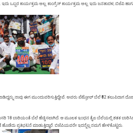
ವೆ. ಇದು ಒಬ್ಬರ ಕಾರ್ಯಕ್ರಮ ಅಲ್ಲ. ಕಾಂಗ್ರೆಸ್ ಕಾರ್ಯಕ್ರಮ ಅಲ್ಲ. ಇದು ಜನತಾದಳ, ಬಿಜೆಪಿ ಹಾ
ಡಿದ್ದನ್ನು ನಾವು ಈಗ ಮುಂದುವರಿಸುತ್ತಿದ್ದೇವೆ. ಅವರು ಪೆಟ್ರೋಲ್ ಬೆಲೆ ₹52 ತಲುಪಿದಾಗ ದೊಡ್
ರಾಸರಿ 18 ಬಾರಿಯಂತೆ ಬೆಲೆ ಹೆಚ್ಚಿಸಲಾಗಿದೆ. ಆ ಮೂಲಕ ಇಂಧನ ತೈಲ ಬೆಲೆಯಲ್ಲಿ ಶತಕ ಬಾರಿಸಿದ
ಟೆ ಹೊಡೆದು ಪ್ರತಿಭಟನೆ ಮಾಡುತ್ತಿದ್ದಾರೆ. ಬಿಜೆಪಿಯವರೇ ಇದನ್ನೆಲ್ಲ ನಮಗೆ ಹೇಳಿಕೊಟ್ಟರು.