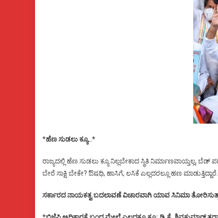
*
ಹೆಣ ಸುಡಲು ಕ್ಯೂ..*
ರಾಜ್ಯದಲ್ಲಿ ಹೆಣ ಸುಡಲು ಕ್ಯೂ ನಿಲ್ಲಬೇಕಾದ ಸ್ಥಿತಿ ನಿರ್ಮಾಣವಾಯ್ತಲ್ಲ, ಬೆಡ್
ಬೇರೆ ಸಾಕ್ಷಿ ಬೇಕೇ? ಔಷಧಿ, ಹಾಸಿಗೆ, ಲಸಿಕೆ ಎಲ್ಲದರಲ್ಲೂ ಹಣ ಮಾಡುತ್ತಿದ್
ಸರ್ಕಾರದ ನಾಯಕತ್ವ ಬದಲಾವಣೆ ವಿಚಾರವಾಗಿ ಯಾವ ಸಿನಿಮಾ ತೋರಿಸುತ್ತ
*ಬಿಜೆಪಿ ಅಧಿಕಾರಕ್ಕೆ ಬಂದ ಮೇಲೆ ಎಲ್ಲದಕ್ಕೂ ಕ್ಯೂ: ಡಿ.ಕೆ. ಶಿವಕುಮಾರ್ ತರ