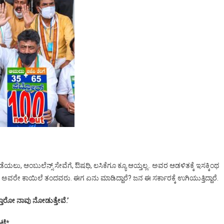
 ಪಡೆಯಲು, ಆಂಬುಲೆನ್ಸ್ ಸೇವೆಗೆ, ಔಷಧಿ, ಲಸಿಕೆಗೂ ಕ್ಯೂ ಆಯ್ತಲ್ಲ.. ಅವರ ಆಡಳಿತಕ್ಕೆ ಇಸಕ್ಕಿಂಥ
ದಾರೆ. ಅವರೇ ಕಾಯಿಲೆ ತಂದವರು. ಈಗ ಏನು ಮಾಡಿದ್ದಾರೆ? ಜನ ಈ ಸರ್ಕಾರಕ್ಕೆ ಉಗಿಯುತ್ತಿದ್ದಾರೆ.
ಾರೋ ನಾವು ನೋಡುತ್ತೇವೆ.’
ಾಟೆ*