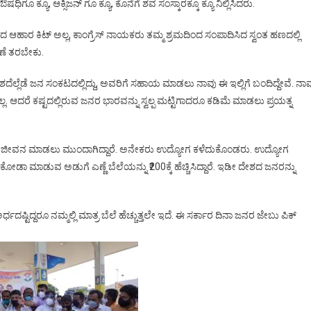
ಷಧಿಗೂ ಕ್ಯೂ, ಆಕ್ಸಿಜನ್ ಗೂ ಕ್ಯೂ, ಕೊನೆಗೆ ಶವ ಸಂಸ್ಕಾರಕ್ಕೂ ಕ್ಯೂ ನಿಲ್ಲಿಸಿದರು.
ಕಾರದ ಆಹಾರ ಕಿಟ್ ಅಲ್ಲ, ಕಾಂಗ್ರೆಸ್ ನಾಯಕರು ತಮ್ಮ ಶ್ರಮದಿಂದ ಸಂಪಾದಿಸಿದ ಸ್ವಂತ ಹಣದಲ್ಲಿ
ವಣೆ ತರಬೇಕು.
ೇಶದೆಲ್ಲೆಡೆ ಜನ ಸಂಕಟದಲ್ಲಿದ್ದು, ಅವರಿಗೆ ಸಹಾಯ ಮಾಡಲು ನಾವು ಈ ಇಲ್ಲಿಗೆ ಬಂದಿದ್ದೇವೆ. ನಾ
 ಆದರೆ ಕಷ್ಟದಲ್ಲಿರುವ ಜನರ ಭಾರವನ್ನು ಸ್ವಲ್ಪ ಮಟ್ಟಿಗಾದರೂ ಕಡಿಮೆ ಮಾಡಲು ಪ್ರಯತ್ನ
ಿಟ್ಟು ಜೀವನ ಮಾಡಲು ಮುಂದಾಗಿದ್ದಾರೆ. ಅನೇಕರು ಉದ್ಯೋಗ ಕಳೆದುಕೊಂಡರು. ಉದ್ಯೋಗ
 ಮಾಡುವ ಅಡುಗೆ ಎಣ್ಣೆ ಬೆಲೆಯನ್ನು ₹200ಕ್ಕೆ ಹೆಚ್ಚಿಸಿದ್ದಾರೆ. ಇಡೀ ದೇಶದ ಜನರನ್ನು
ಿ ಅರ್ಧದಷ್ಟಿದ್ದರೂ ನಮ್ಮಲ್ಲಿ ಮಾತ್ರ ಬೆಲೆ ಹೆಚ್ಚುತ್ತಲೇ ಇದೆ. ಈ ಸರ್ಕಾರ ದಿನಾ ಜನರ ಜೇಬು ಪಿಕ್