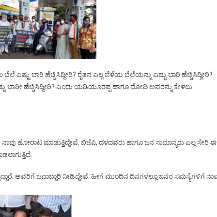
ೆಲೆ ಎಷ್ಟು ಬಾರಿ ಹೆಚ್ಚಿಸಿದ್ದೀರಿ? ರೈತನ ಎಲ್ಲ ಬೆಳೆಯ ಬೆಲೆಯನ್ನು ಎಷ್ಟು ಬಾರಿ ಹೆಚ್ಚಿಸಿದ್ದೀರಿ?
್ಟು ಬಾರೀ ಹೆಚ್ಚಿಸಿದ್ದೀರಿ? ಎಂದು ಯಡಿಯೂರಪ್ಪ ಹಾಗೂ ಮೋದಿ ಅವರನ್ನು ಕೇಳಲು
ಾವು ಹೋರಾಟ ಮಾಡುತ್ತಿದ್ದೇವೆ. ಬಿಜೆಪಿ, ದಳದವರು ಹಾಗೂ ಜನ ಸಾಮಾನ್ಯರು ಎಲ್ಲ ಸೇರಿ ಈ
ಲಾಗುತ್ತಿದೆ.
ರೆ. ಅವರಿಗೆ ಜವಾಬ್ದಾರಿ ನೀಡಿದ್ದೇವೆ. ಹೀಗೆ ಮುಂದಿನ ದಿನಗಳಲ್ಲೂ ಜನರ ಸಮಸ್ಯೆಗಳಿಗೆ ನಾ