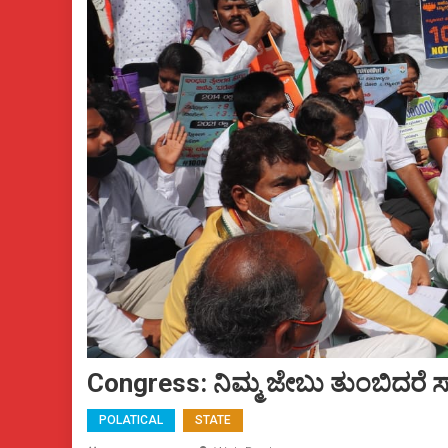
Congress: ನಿಮ್ಮ ಜೇಬು ತುಂಬಿದರೆ ಸ
POLATICAL
STATE