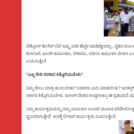
ಪೆಟ್ರೋಲ್ ಡೀಸೆಲ್ ಬೆಲೆ ಇಷ್ಟು ಬಾರಿ ಹೆಚ್ಚಳ ಮಾಡಿದ್ದೀರಲ್ಲಾ.., ರೈತರ ಬೆಂಬಲ ಬ
ದಿನಗೂಲಿ, ಖಾಸಗಿ ಕಾರ್ಮಿಕರು, ನೌಕರರು, ನರೇಗಾ ಕಾರ್ಮಿಕರ ವೇತನ ಎಷ
ಬಯಸುತ್ತೇನೆ.
*
ಎಲ್ಲ ಸೇರಿ ಸರಕಾರ ಕಿತ್ತೊಗೆಯಬೇಕು*
ನಿಮ್ಮ ಜೇಬು ಮಾತ್ರ ತುಂಬಬೇಕಾ? ಬಡವರು ಏನು ಮಾಡಬೇಕು? ಇದಕ್ಕಾಗಿ ನ
ಸರ್ಕಾರ ಕಿತ್ತೊಗೆಯಬೇಕು. ಹೀಗಾಗಿ ದೇಶದ ಉದ್ದಗಲಕ್ಕೂ ಈ ಪ್ರತಿಭಟನೆ ಮಾಡ
ನಮ್ಮ ಕಾರ್ಯಕ್ರಮವನ್ನು ನಮ್ಮ ನಾಯಕರು ಜೂಮ್ ಮೂಲಕ ಪರಿಶೀಲಿಸುತ್ತಿದ್ದಾ
ಧ್ವನಿಯಾಗುತ್ತೇವೆ. ಅದಕ್ಕೆ ಬೇಕಾದ ಕಾರ್ಯಕ್ರಮ ರೂಪಿಸುತ್ತೇವೆ.