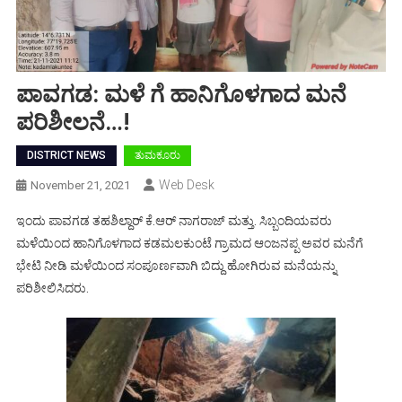
ಪಾವಗಡ: ಮಳೆ ಗೆ ಹಾನಿಗೊಳಗಾದ ಮನೆ
ಪರಿಶೀಲನೆ…!
DISTRICT NEWS
ತುಮಕೂರು
Web Desk
November 21, 2021
ಇಂದು ಪಾವಗಡ ತಹಶಿಲ್ದಾರ್ ಕೆ.ಆರ್ ನಾಗರಾಜ್ ಮತ್ತು. ಸಿಬ್ಬಂದಿಯವರು
ಮಳೆಯಿಂದ ಹಾನಿಗೊಳಗಾದ ಕಡಮಲಕುಂಟೆ ಗ್ರಾಮದ ಆಂಜನಪ್ಪ ಅವರ ಮನೆಗೆ
ಭೇಟಿ ನೀಡಿ ಮಳೆಯಿಂದ ಸಂಪೂರ್ಣವಾಗಿ ಬಿದ್ದು ಹೋಗಿರುವ ಮನೆಯನ್ನು
ಪರಿಶೀಲಿಸಿದರು.