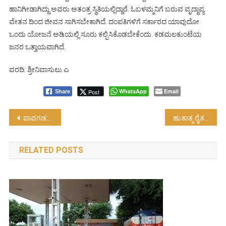
ಹಾನಿಗೀಡಾಗಿದ್ದು ಅವರು ಅತಂತ್ರ ಸ್ಥಿತಿಯಲ್ಲಿದ್ದಾರೆ. ಓಬಳಮ್ಮನಿಗೆ ಬರುವ ವೃದ್ಧಾಪ್ಯ
ವೇತನ ದಿಂದ ಜೀವನ ಸಾಗಿಸಬೇಕಾಗಿದೆ. ದಂಪತಿಗಳಿಗೆ ಸರ್ಕಾರದ ಯಾವುದೋ
ಒಂದು ಯೋಜನೆ ಅಡಿಯಲ್ಲಿ ಸೂರು ಕಲ್ಪಿಸಿಕೊಡಬೇಕೆಂದು. ಕಡಮಲಕುಂಟೆಯ
ಜನರ ಒತ್ತಾಯವಾಗಿದೆ.
ವರದಿ: ಶ್ರೀನಿವಾಸುಲು ಎ
WhatsApp
Email
Post
Share
Post
ಪಾವಗಡ: ತುಂಬಿ ಹರಿಯುತ್ತಿರುವ ಉತ್ತರ ಪಿನಾಕಿನಿ….!
ಹುತಾತ್ಮ ರೈತರಿಗೆ 5 ಎಕರೆ ಜಮೀನು ಕೊಡಿ…!
navigation
RELATED POSTS