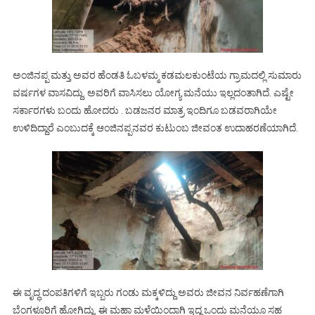
ಅಂಜಿನಪ್ಪ ಮತ್ತು ಅವರ ಹೆಂಡತಿ ಓಬಳಮ್ಮ ಕಡಮಲಕುಂಟೆಯ ಗ್ರಾಮದಲ್ಲಿ ಸುಮಾರು
ವರ್ಷಗಳ ವಾಸವಿದ್ದು. ಅವರಿಗೆ ವಾಸಿಸಲು ಯೋಗ್ಯ ಮನೆಯು ಇಲ್ಲದಂತಾಗಿದೆ. ಎಷ್ಟೇ
ಸರ್ಕಾರಗಳು ಬಂದು ಹೋದರು . ಬಡಜನರ ಮಾತ್ರ ಇಂದಿಗೂ ಬಡವರಾಗಿಯೇ
ಉಳಿದಿದ್ದಾರೆ ಎಂಬುದಕ್ಕೆ ಆಂಜಿನಪ್ಪನವರ ಕುಟುಂಬ ಜೀವಂತ ಉದಾಹರಣೆಯಾಗಿದೆ.
ಈ ವೃದ್ಧ ದಂಪತಿಗಳಿಗೆ ಇಬ್ಬರು ಗಂಡು ಮಕ್ಕಳಿದ್ದು ಅವರು ಜೀವನ ನಿರ್ವಹಣೆಗಾಗಿ
ಬೆಂಗಳೂರಿಗೆ ಹೋಗಿದ್ದು. ಈ ಮಹಾ ಮಳೆಯಿಂದಾಗಿ ಇದ್ದ ಒಂದು ಮನೆಯೂ ಸಹ