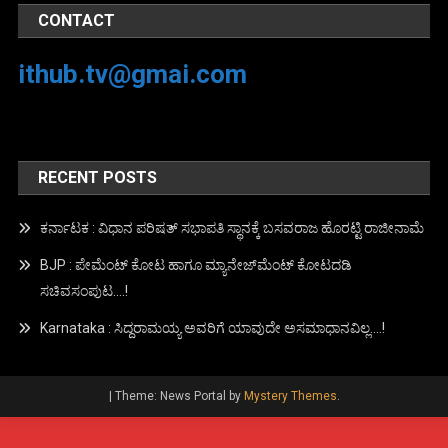
CONTACT
ithub.tv@gmai.com
RECENT POSTS
ಕರ್ನಾಟಕ : ವಿಧಾನ ಪರಿಷತ್ ಸಭಾಪತಿ ಸ್ಥಾನಕ್ಕೆ ಬಸವರಾಜ ಹೊರಟ್ಟಿ ರಾಜೀನಾಮೆ
BJP : ಪೇಮೆಂಟ್ ಕೋಟ ಹಾಗೂ ಮ್ಯಾನೇಜ್‍ಮೆಂಟ್ ಕೋಟದಡಿ
ಸಚಿವಸಂಪುಟ….!
Karnataka : ಸಿದ್ದರಾಮಯ್ಯ ಅವರಿಗೆ ಯಾವುದೇ ಅಸಮಾಧಾನವಿಲ್ಲ….!
|
Theme: News Portal by
Mystery Themes
.