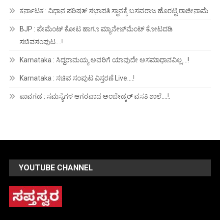
ಕರ್ನಾಟಕ : ವಿಧಾನ ಪರಿಷತ್ ಸಭಾಪತಿ ಸ್ಥಾನಕ್ಕೆ ಬಸವರಾಜ ಹೊರಟ್ಟಿ ರಾಜೀನಾಮೆ
BJP : ಪೇಮೆಂಟ್ ಕೋಟ ಹಾಗೂ ಮ್ಯಾನೇಜ್‍ಮೆಂಟ್ ಕೋಟದಡಿ
ಸಚಿವಸಂಪುಟ….!
Karnataka : ಸಿದ್ದರಾಮಯ್ಯ ಅವರಿಗೆ ಯಾವುದೇ ಅಸಮಾಧಾನವಿಲ್ಲ….!
Karnataka : ಸಚಿವ ಸಂಪುಟ ವಿಸ್ತರಣೆ Live….!
ಪಾವಗಡ : ಸಮಸ್ಯೆಗಳ ಆಗರವಾದ ಅಂಬೇಡ್ಕರ್ ವಸತಿ ಶಾಲೆ….!.
YOUTUBE CHANNEL