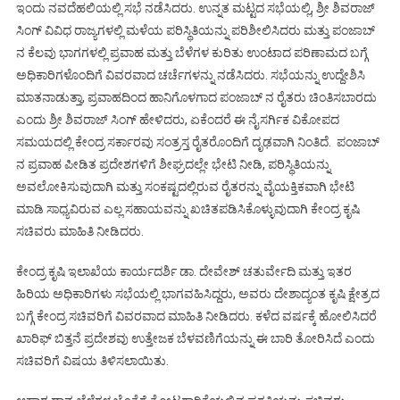
ಇಂದು ನವದೆಹಲಿಯಲ್ಲಿ ಸಭೆ ನಡೆಸಿದರು. ಉನ್ನತ ಮಟ್ಟದ ಸಭೆಯಲ್ಲಿ, ಶ್ರೀ ಶಿವರಾಜ್
ಸಿಂಗ್ ವಿವಿಧ ರಾಜ್ಯಗಳಲ್ಲಿ ಮಳೆಯ ಪರಿಸ್ಥಿತಿಯನ್ನು ಪರಿಶೀಲಿಸಿದರು ಮತ್ತು ಪಂಜಾಬ್‌
ನ ಕೆಲವು ಭಾಗಗಳಲ್ಲಿ ಪ್ರವಾಹ ಮತ್ತು ಬೆಳೆಗಳ ಕುರಿತು ಉಂಟಾದ ಪರಿಣಾಮದ ಬಗ್ಗೆ
ಅಧಿಕಾರಿಗಳೊಂದಿಗೆ ವಿವರವಾದ ಚರ್ಚೆಗಳನ್ನು ನಡೆಸಿದರು. ಸಭೆಯನ್ನು ಉದ್ದೇಶಿಸಿ
ಮಾತನಾಡುತ್ತಾ, ಪ್ರವಾಹದಿಂದ ಹಾನಿಗೊಳಗಾದ ಪಂಜಾಬ್‌ ನ ರೈತರು ಚಿಂತಿಸಬಾರದು
ಎಂದು ಶ್ರೀ ಶಿವರಾಜ್ ಸಿಂಗ್ ಹೇಳಿದರು, ಏಕೆಂದರೆ ಈ ನೈಸರ್ಗಿಕ ವಿಕೋಪದ
ಸಮಯದಲ್ಲಿ ಕೇಂದ್ರ ಸರ್ಕಾರವು ಸಂತ್ರಸ್ತ ರೈತರೊಂದಿಗೆ ದೃಢವಾಗಿ ನಿಂತಿದೆ. ಪಂಜಾಬ್‌
ನ ಪ್ರವಾಹ ಪೀಡಿತ ಪ್ರದೇಶಗಳಿಗೆ ಶೀಘ್ರದಲ್ಲೇ ಭೇಟಿ ನೀಡಿ, ಪರಿಸ್ಥಿತಿಯನ್ನು
ಅವಲೋಕಿಸುವುದಾಗಿ ಮತ್ತು ಸಂಕಷ್ಟದಲ್ಲಿರುವ ರೈತರನ್ನು ವೈಯಕ್ತಿಕವಾಗಿ ಭೇಟಿ
ಮಾಡಿ ಸಾಧ್ಯವಿರುವ ಎಲ್ಲ ಸಹಾಯವನ್ನು ಖಚಿತಪಡಿಸಿಕೊಳ್ಳುವುದಾಗಿ ಕೇಂದ್ರ ಕೃಷಿ
ಸಚಿವರು ಮಾಹಿತಿ ನೀಡಿದರು.
ಕೇಂದ್ರ ಕೃಷಿ ಇಲಾಖೆಯ ಕಾರ್ಯದರ್ಶಿ ಡಾ. ದೇವೇಶ್ ಚತುರ್ವೇದಿ ಮತ್ತು ಇತರ
ಹಿರಿಯ ಅಧಿಕಾರಿಗಳು ಸಭೆಯಲ್ಲಿ ಭಾಗವಹಿಸಿದ್ದರು, ಅವರು ದೇಶಾದ್ಯಂತ ಕೃಷಿ ಕ್ಷೇತ್ರದ
ಬಗ್ಗೆ ಕೇಂದ್ರ ಸಚಿವರಿಗೆ ವಿವರವಾದ ಮಾಹಿತಿ ನೀಡಿದರು. ಕಳೆದ ವರ್ಷಕ್ಕೆ ಹೋಲಿಸಿದರೆ
ಖಾರಿಫ್ ಬಿತ್ತನೆ ಪ್ರದೇಶವು ಉತ್ತೇಜಕ ಬೆಳವಣಿಗೆಯನ್ನು ಈ ಬಾರಿ ತೋರಿಸಿದೆ ಎಂದು
ಸಚಿವರಿಗೆ ವಿಷಯ ತಿಳಿಸಲಾಯಿತು.