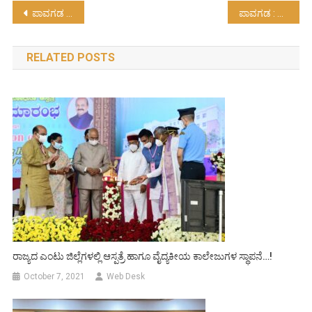
Post
ಪಾವಗಡ : ಶ್ರೀ ಕ್ಷೇತ್ರ ಧರ್ಮಸ್ಥಳದ ಬಗ್ಗೆ ಅಪಪ್ರಚಾರ ಸಲ್ಲದು….!
ಪಾವಗಡ : ಸರ್ಕಾರಿ‌ ನೌಕರರ ಸೇವೆ ಶ್ಲಾಘನೀಯ….!
navigation
RELATED POSTS
ರಾಜ್ಯದ ಎಂಟು ಜಿಲ್ಲೆಗಳಲ್ಲಿ ಆಸ್ಪತ್ರೆ ಹಾಗೂ ವೈದ್ಯಕೀಯ ಕಾಲೇಜುಗಳ ಸ್ಥಾಪನೆ…!
October 7, 2021
Web Desk