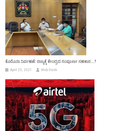
ಕೊರೊನಾ ನಿರ್ವಹಣೆ: ರಾಜ್ಯಕ್ಕೆ ಕೇಂದ್ರದ ಸಂಪೂರ್ಣ ಸಹಕಾರ….!
April 25, 2021
Web Desk