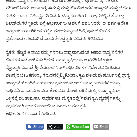
ಆಹಾರ ಧಾನ್ಯ ಬೆಳೆಗಳ ಜೊತೆಗೆ ತೋಟಗಾರಿಕೆಯಲ್ಲಿನ ಪ್ರಗತಿಯನ್ನು ಸಚಿವರು
ಪರಿಶೀಲಿಸಿದರು. ಆಲೂಗಡ್ಡೆ, ಈರುಳ್ಳಿ ಮತ್ತು ಟೊಮೆಟೊಗಳ ಉತ್ಪಾದನೆ ಮತ್ತು ಬೆಲೆಗಳ
ಕುರಿತು ಅವರು ನಿರ್ದಿಷ್ಟವಾಗಿ ವಿವರಗಳನ್ನು ಕೋರಿದರು. ರಾಜ್ಯಗಳಲ್ಲಿ ಮಳೆ ಮತ್ತು
ಜಲಾಶಯಗಳ ಸ್ಥಿತಿಯ ಬಗ್ಗೆ ಅಧಿಕಾರಿಗಳು ಅವರಿಗೆ ವಿವರಿಸಿದರು, ಈ ವರ್ಷ ಅನೇಕ
ರಾಜ್ಯಗಳು ಸರಾಸರಿಗಿಂತ ಹೆಚ್ಚಿನ ಮಳೆಯನ್ನು ಪಡೆದಿವೆ, ಇದು ಬೆಳೆಗಳಿಗೆ
ಪ್ರಯೋಜನಕಾರಿಯಾಗಿದೆ ಎಂದು ಕೇಂದ್ರ ಕೃಷಿ ಸಚಿವರು ತಿಳಿಸಿದರು.
ರೈತರು ಹೆಚ್ಚಿನ ಆದಾಯವನ್ನು ಗಳಿಸಲು ಸಾಧ್ಯವಾಗುವಂತೆ ಆಹಾರ ಧಾನ್ಯ ಬೆಳೆಗಳ
ಜೊತೆಗೆ ತೋಟಗಾರಿಕೆ ಸೇರಿದಂತೆ ಸಮಗ್ರ ಕೃಷಿಯನ್ನು ಅಳವಡಿಸಿಕೊಳ್ಳಲು
ಪ್ರೋತ್ಸಾಹಿಸುವಂತೆ ಶ್ರೀ ಶಿವರಾಜ್ ಸಿಂಗ್ ಅಧಿಕಾರಿಗಳಿಗೆ ನಿರ್ದೇಶನ ನೀಡಿದರು.
ಭವಿಷ್ಯದ ಬೇಡಿಕೆಗಳನ್ನು ಗಮನದಲ್ಲಿಟ್ಟುಕೊಂಡು, ಕೃಷಿ ವಲಯವು ಹೊಲಗಳಲ್ಲಿ ಧಾನ್ಯ
ಉತ್ಪಾದನೆಯೊಂದಿಗೆ ಪರ್ಯಾಯ ಕ್ರಮಗಳ ಮೂಲಕ ಸಮಗ್ರ ಬೆಳವಣಿಗೆಯನ್ನು
ಸಾಧಿಸಬೇಕು ಎಂದು ಅವರು ಹೇಳಿದರು. ತೋಟಗಾರಿಕೆ ಮತ್ತು ಸಮಗ್ರ ಕೃಷಿ ಈ
ದಿಕ್ಕಿನಲ್ಲಿ ಪರಿಣಾಮಕಾರಿ ಸಾಧನಗಳಾಗಿವೆ. ರೈತರಲ್ಲಿ ‘ಸಮಗ್ರ ಕೃಷಿ ವ್ಯವಸ್ಥೆ’ಗಳನ್ನು
ವ್ಯಾಪಕವಾಗಿ ಪ್ರಚಾರ ಮಾಡಬೇಕು ಎಂದು ಅವರು ಕೃಷಿ
ಅಧಿಕಾರಿಗಳಿಗೆ ಸೂಚನೆ ನೀಡಿದರು.
WhatsApp
Email
Post
Share