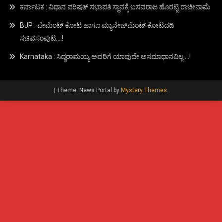
ಕರ್ನಾಟಕ : ವಿಧಾನ ಪರಿಷತ್ ಸಭಾಪತಿ ಸ್ಥಾನಕ್ಕೆ ಬಸವರಾಜ ಹೊರಟ್ಟಿ ರಾಜೀನಾಮೆ
BJP : ಪೇಮೆಂಟ್ ಕೋಟ ಹಾಗೂ ಮ್ಯಾನೇಜ್‍ಮೆಂಟ್ ಕೋಟದಡಿ
ಸಚಿವಸಂಪುಟ….!
Karnataka : ಸಿದ್ದರಾಮಯ್ಯ ಅವರಿಗೆ ಯಾವುದೇ ಅಸಮಾಧಾನವಿಲ್ಲ….!
|
Theme: News Portal by
Mystery Themes
.