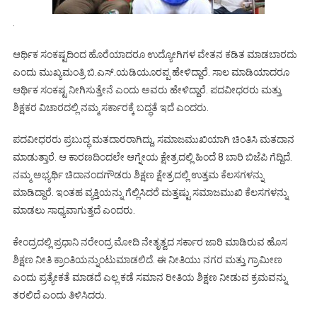
.
ಆರ್ಥಿಕ ಸಂಕಷ್ಟದಿಂದ ಹೊರೆಯಾದರೂ ಉದ್ಯೋಗಿಗಳ ವೇತನ ಕಡಿತ ಮಾಡಬಾರದು
ಎಂದು ಮುಖ್ಯಮಂತ್ರಿ ಬಿ.ಎಸ್.ಯಡಿಯೂರಪ್ಪ ಹೇಳಿದ್ದಾರೆ. ಸಾಲ ಮಾಡಿಯಾದರೂ
ಆರ್ಥಿಕ ಸಂಕಷ್ಟ ನೀಗಿಸುತ್ತೇನೆ ಎಂದು ಅವರು ಹೇಳಿದ್ದಾರೆ. ಪದವೀಧರರು ಮತ್ತು
ಶಿಕ್ಷಕರ ವಿಚಾರದಲ್ಲಿ ನಮ್ಮ ಸರ್ಕಾರಕ್ಕೆ ಬದ್ಧತೆ ಇದೆ ಎಂದರು.
ಪದವೀಧರರು ಪ್ರಬುದ್ಧ ಮತದಾರರಾಗಿದ್ದು, ಸಮಾಜಮುಖಿಯಾಗಿ ಚಿಂತಿಸಿ ಮತದಾನ
ಮಾಡುತ್ತಾರೆ. ಆ ಕಾರಣದಿಂದಲೇ ಆಗ್ನೇಯ ಕ್ಷೇತ್ರದಲ್ಲಿ ಹಿಂದೆ 8 ಬಾರಿ ಬಿಜೆಪಿ ಗೆದ್ದಿದೆ.
ನಮ್ಮ ಅಭ್ಯರ್ಥಿ ಚಿದಾನಂದಗೌಡರು ಶಿಕ್ಷಣ ಕ್ಷೇತ್ರದಲ್ಲಿ ಉತ್ತಮ ಕೆಲಸಗಳನ್ನು
ಮಾಡಿದ್ದಾರೆ. ಇಂತಹ ವ್ಯಕ್ತಿಯನ್ನು ಗೆಲ್ಲಿಸಿದರೆ ಮತ್ತಷ್ಟು ಸಮಾಜಮುಖಿ ಕೆಲಸಗಳನ್ನು
ಮಾಡಲು ಸಾಧ್ಯವಾಗುತ್ತದೆ ಎಂದರು.
ಕೇಂದ್ರದಲ್ಲಿ ಪ್ರಧಾನಿ ನರೇಂದ್ರ ಮೋದಿ ನೇತೃತ್ವದ ಸರ್ಕಾರ ಜಾರಿ ಮಾಡಿರುವ ಹೊಸ
ಶಿಕ್ಷಣ ನೀತಿ ಕ್ರಾಂತಿಯನ್ನುಂಟುಮಾಡಲಿದೆ. ಈ ನೀತಿಯು ನಗರ ಮತ್ತು ಗ್ರಾಮೀಣ
ಎಂದು ಪ್ರತ್ಯೇಕತೆ ಮಾಡದೆ ಎಲ್ಲ ಕಡೆ ಸಮಾನ ರೀತಿಯ ಶಿಕ್ಷಣ ನೀಡುವ ಕ್ರಮವನ್ನು
ತರಲಿದೆ ಎಂದು ತಿಳಿಸಿದರು.