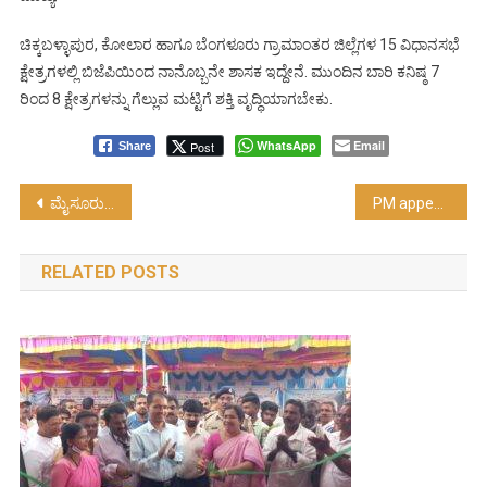
ಚಿಕ್ಕಬಳ್ಳಾಪುರ, ಕೋಲಾರ ಹಾಗೂ ಬೆಂಗಳೂರು ಗ್ರಾಮಾಂತರ ಜಿಲ್ಲೆಗಳ 15 ವಿಧಾನಸಭೆ
ಕ್ಷೇತ್ರಗಳಲ್ಲಿ ಬಿಜೆಪಿಯಿಂದ ನಾನೊಬ್ಬನೇ ಶಾಸಕ ಇದ್ದೇನೆ. ಮುಂದಿನ ಬಾರಿ ಕನಿಷ್ಠ 7
ರಿಂದ 8 ಕ್ಷೇತ್ರಗಳನ್ನು ಗೆಲ್ಲುವ ಮಟ್ಟಿಗೆ ಶಕ್ತಿ ವೃದ್ಧಿಯಾಗಬೇಕು.
WhatsApp
Email
Post
Share
Post
ಮೈಸೂರು ವಿಶ್ವವಿದ್ಯಾಲಯದ ಶತಮಾನೋತ್ಸವ ಘಟಿಕೋತ್ಸವ : ಮೋದಿ ಮಾತು
PM appeals to citizens to not let their guard down in the country’s fight against Corona
navigation
RELATED POSTS