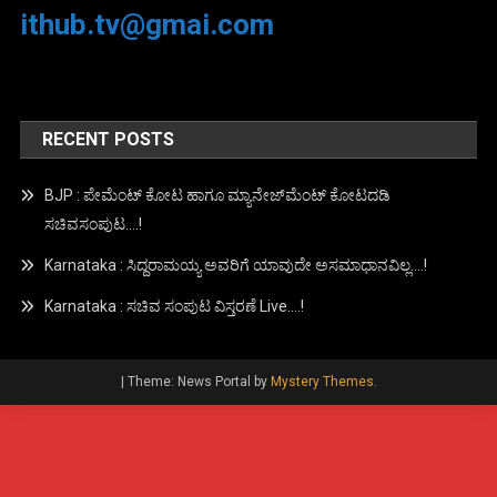
ithub.tv@gmai.com
RECENT POSTS
BJP : ಪೇಮೆಂಟ್ ಕೋಟ ಹಾಗೂ ಮ್ಯಾನೇಜ್‍ಮೆಂಟ್ ಕೋಟದಡಿ
ಸಚಿವಸಂಪುಟ….!
Karnataka : ಸಿದ್ದರಾಮಯ್ಯ ಅವರಿಗೆ ಯಾವುದೇ ಅಸಮಾಧಾನವಿಲ್ಲ….!
Karnataka : ಸಚಿವ ಸಂಪುಟ ವಿಸ್ತರಣೆ Live….!
|
Theme: News Portal by
Mystery Themes
.