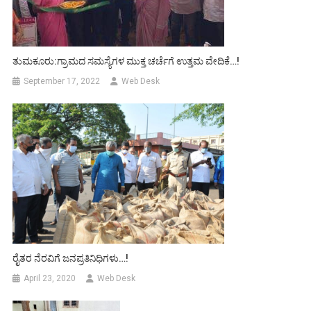
ತುಮಕೂರು:ಗ್ರಾಮದ ಸಮಸ್ಯೆಗಳ ಮುಕ್ತ ಚರ್ಚೆಗೆ ಉತ್ತಮ ವೇದಿಕೆ…!
September 17, 2022
Web Desk
ರೈತರ ನೆರವಿಗೆ ಜನಪ್ರತಿನಿಧಿಗಳು…!
April 23, 2020
Web Desk