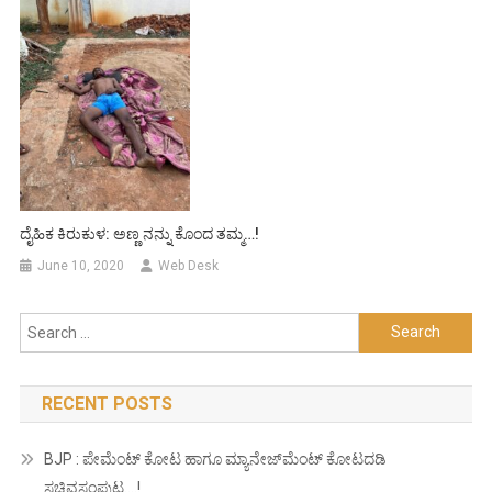
ದೈಹಿಕ ಕಿರುಕುಳ: ಅಣ್ಣ ನನ್ನು ಕೊಂದ ತಮ್ಮ…!
June 10, 2020
Web Desk
Search
for:
RECENT POSTS
BJP : ಪೇಮೆಂಟ್ ಕೋಟ ಹಾಗೂ ಮ್ಯಾನೇಜ್‍ಮೆಂಟ್ ಕೋಟದಡಿ
ಸಚಿವಸಂಪುಟ….!