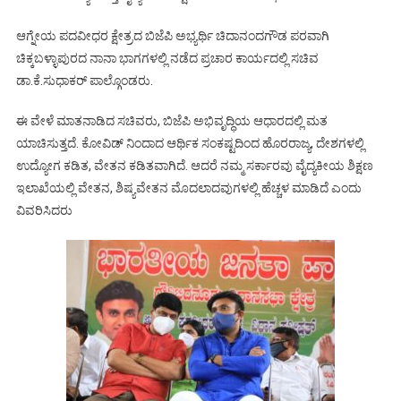
ಆಗ್ನೇಯ ಪದವೀಧರ ಕ್ಷೇತ್ರದ ಬಿಜೆಪಿ ಅಭ್ಯರ್ಥಿ ಚಿದಾನಂದಗೌಡ ಪರವಾಗಿ
ಚಿಕ್ಕಬಳ್ಳಾಪುರದ ನಾನಾ ಭಾಗಗಳಲ್ಲಿ ನಡೆದ ಪ್ರಚಾರ ಕಾರ್ಯದಲ್ಲಿ ಸಚಿವ
ಡಾ.ಕೆ.ಸುಧಾಕರ್ ಪಾಲ್ಗೊಂಡರು.
ಈ ವೇಳೆ ಮಾತನಾಡಿದ ಸಚಿವರು, ಬಿಜೆಪಿ ಅಭಿವೃದ್ಧಿಯ ಆಧಾರದಲ್ಲಿ ಮತ
ಯಾಚಿಸುತ್ತದೆ. ಕೋವಿಡ್ ನಿಂದಾದ ಆರ್ಥಿಕ ಸಂಕಷ್ಟದಿಂದ ಹೊರರಾಜ್ಯ, ದೇಶಗಳಲ್ಲಿ
ಉದ್ಯೋಗ ಕಡಿತ, ವೇತನ ಕಡಿತವಾಗಿದೆ. ಆದರೆ ನಮ್ಮ ಸರ್ಕಾರವು ವೈದ್ಯಕೀಯ ಶಿಕ್ಷಣ
ಇಲಾಖೆಯಲ್ಲಿ ವೇತನ, ಶಿಷ್ಯವೇತನ ಮೊದಲಾದವುಗಳಲ್ಲಿ ಹೆಚ್ಚಳ ಮಾಡಿದೆ ಎಂದು
ವಿವರಿಸಿದರು