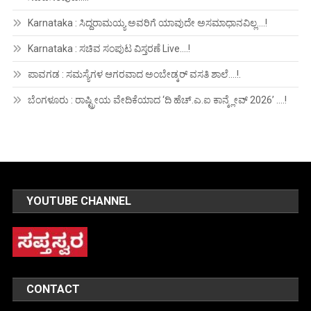
Karnataka : ಸಿದ್ದರಾಮಯ್ಯ ಅವರಿಗೆ ಯಾವುದೇ ಅಸಮಾಧಾನವಿಲ್ಲ….!
Karnataka : ಸಚಿವ ಸಂಪುಟ ವಿಸ್ತರಣೆ Live….!
ಪಾವಗಡ : ಸಮಸ್ಯೆಗಳ ಆಗರವಾದ ಅಂಬೇಡ್ಕರ್ ವಸತಿ ಶಾಲೆ….!.
ಬೆಂಗಳೂರು : ರಾಷ್ಟ್ರೀಯ ವೇದಿಕೆಯಾದ ‘ದಿ ಹೆಚ್.ಎ.ಐ ಕಾನ್ಕ್ಲೇವ್ 2026’ ….!
YOUTUBE CHANNEL
CONTACT